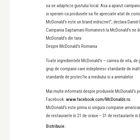
sa se adapteze gustului local. Asa a aparut campan
si speram ca produsele sa fie apreciate atat de consu
McDonald’s este un brand indraznet”, declara Daniel
Campania Saptamani Romanesti la McDonald’s se desf
McDonald’s din tara.
Despre McDonald’s Romania
Toate ingredientele McDonald’s – carnea de vita, de pu
grup de companii care indeplinesc standarde de inalta
standarde de protec?ie a mediului si a animalelor.
Mai multe informatii despre produsele McDonald’s po
Facebook:
www.facebook.com/McDonalds.ro.
McDonald’s este prima si singura companie american
de restaurante in 21 de orase – 31 de restaurante in Bu
Distribuie: