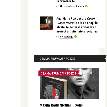
în favoarea ta
de
Alice Năstase Buciuta
Ana-Maria Pop despre 𝐶𝑜𝑣𝑜𝑟
𝑃𝑙𝑎𝑛𝑡𝑒 𝑃𝑜𝑒𝑧𝑖𝑒: de la un shop de
plante de pe terasa Obor la un
proiect artistic interdisciplinar
de
revistatango
CEA MAI FRUMOASA POEZIE
CEA MAI FRUMOASA POEZIE
Maxim Radu Niculai – Sens