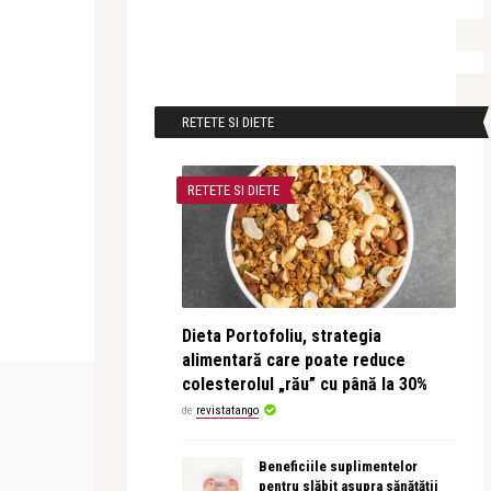
RETETE SI DIETE
RETETE SI DIETE
Dieta Portofoliu, strategia
alimentară care poate reduce
colesterolul „rău” cu până la 30%
STIRI
LIFE
de
revistatango
revistatango.ro Marea Dragoste
revistatango.r
Beneficiile suplimentelor
onald’s
Victor Ponta face antireclama la
McDonald’s 
pentru slăbit asupra sănătății