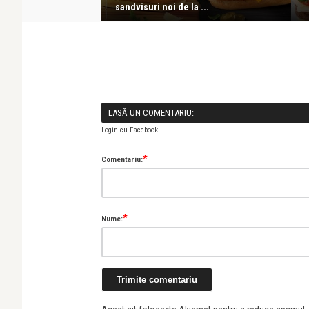
ini ...
sandvisuri noi de la ...
LASĂ UN COMENTARIU:
Login cu Facebook
*
Comentariu:
*
Nume: