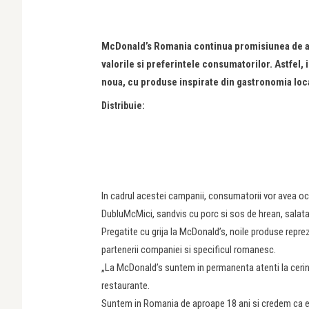
McDonald’s Romania continua promisiunea de a de
valorile si preferintele consumatorilor. Astfe
noua, cu produse inspirate din gastronomia lo
Distribuie:
In cadrul acestei campanii, consumatorii vor avea o
DubluMcMici, sandvis cu porc si sos de hrean, salata 
Pregatite cu grija la McDonald’s, noile produse reprez
partenerii companiei si specificul romanesc.
„La McDonald’s suntem in permanenta atenti la cerinte
restaurante.
Suntem in Romania de aproape 18 ani si credem ca e