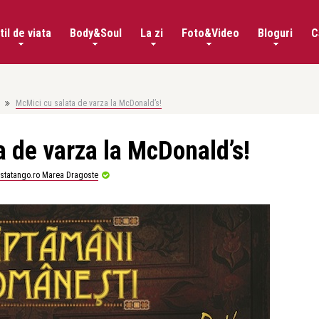
til de viata
Body&Soul
La zi
Foto&Video
Bloguri
C
McMici cu salata de varza la McDonald’s!
a de varza la McDonald’s!
istatango.ro Marea Dragoste