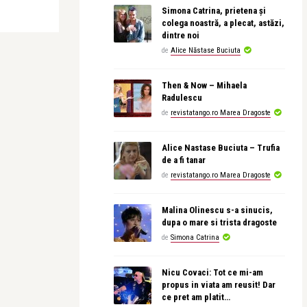
Simona Catrina, prietena și
colega noastră, a plecat, astăzi,
dintre noi
de
Alice Năstase Buciuta
Then & Now – Mihaela
Radulescu
de
revistatango.ro Marea Dragoste
Alice Nastase Buciuta – Trufia
de a fi tanar
de
revistatango.ro Marea Dragoste
Malina Olinescu s-a sinucis,
dupa o mare si trista dragoste
de
Simona Catrina
Nicu Covaci: Tot ce mi-am
propus in viata am reusit! Dar
ce pret am platit…