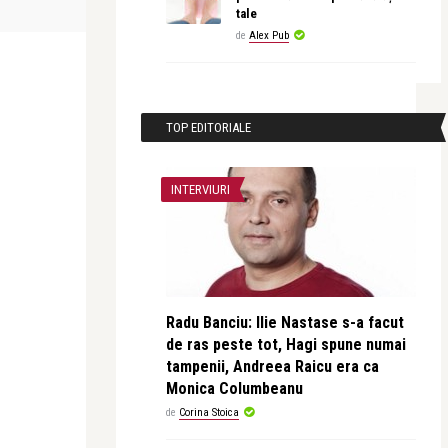
McDonald’s
sa fac bine!
tale
de
Alex Pub
TOP EDITORIALE
INTERVIURI
Radu Banciu: Ilie Nastase s-a facut
de ras peste tot, Hagi spune numai
tampenii, Andreea Raicu era ca
Monica Columbeanu
de
Corina Stoica