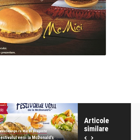
IRI
LIFE
Articole
similare
evistatango.ro Marea Dragoste
revistatango.ro Marea Dragoste
estivalul verii la McDonald’s
Ziua portilor deschise la McD