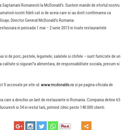
ia Saptamani Romanesti la McDonald’s. Suntem mandri de efortul nostru
matorii nostri fideli cat si de aceia care si-au dorit confirmarea ca
 Boaje, Director General McDonald’s Romania.
asoara in perioada 1 mai – 2 iunie 2013 in toate restaurantele
i si de porc, pestele, legumele, salatele si chifele – sunt furnizate de un
 calitate si siguran?a alimentara, de responsabilitate sociala, precum si
t fi accesate pe site-ul:
www.mcdonalds.ro
si pe pagina oficiala de
a care a deschis un lant de restaurante in Romania. Compania detine 65
curesti si 34 in restul tarii, primind zilnic peste 140.000 clienti.