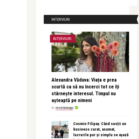
INTERVIURI
INTERVIURI
Alexandra Văduva: Viața e prea
scurtă ca să nu încerci tot ce îți
stârnește interesul. Timpul nu
așteaptă pe nimeni
de
revistatango
Cosmin Filipaș: Când susții un
business curat, asumat,
lucrurile pur și simplu se așază