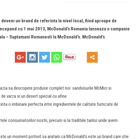
veni un brand de referinta la nivel local, fiind aproape de
l, incepand cu 1 mai 2013, McDonald’s Romania lanseaza o campanie
cala – Saptamani Romanesti la McDonald’s. McDonald’s
cazia sa descopere produse complet noi: sandvisurile McMici si
de varza si un desert special cu afine.
inta o imbinare perfecta intre ingredientele de calitate furnizate de
le consumatorilor nostri, precum si la traditiile tarilor unde avem
ste un moment potrivit sa aratam ca McDonald’s este un brand care stie