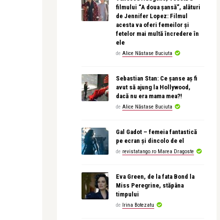
filmului “A doua șansă”, alături
de Jennifer Lopez: Filmul
acesta va oferi femeilor și
fetelor mai multă încredere în
ele
de
Alice Năstase Buciuta
Sebastian Stan: Ce șanse aș fi
avut să ajung la Hollywood,
dacă nu era mama mea?!
de
Alice Năstase Buciuta
Gal Gadot – femeia fantastică
pe ecran și dincolo de el
de
revistatango.ro Marea Dragoste
Eva Green, de la fata Bond la
Miss Peregrine, stăpâna
timpului
de
Irina Botezatu