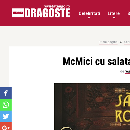
Celebritati
Litere
S
Prima pagină
Stiri
McMici cu salat
de
rev