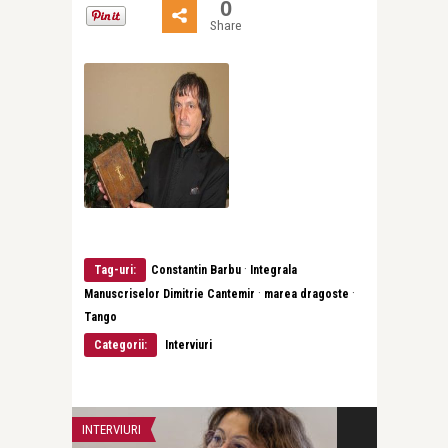
0
Share
·
Tag-uri:
Constantin Barbu
Integrala
·
·
Manuscriselor Dimitrie Cantemir
marea dragoste
Tango
Categorii:
Interviuri
INTERVIURI
INTERVIURI