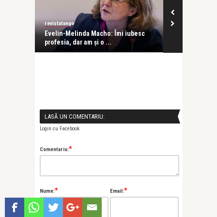
revistatango
Alice Năstase B
Evelin-Melinda Macho: Îmi iubesc
Mihaela Rădul
profesia, dar am și o ...
venit exact câ
LASĂ UN COMENTARIU:
Login cu Facebook
*
Comentariu:
*
*
Nume:
Email: