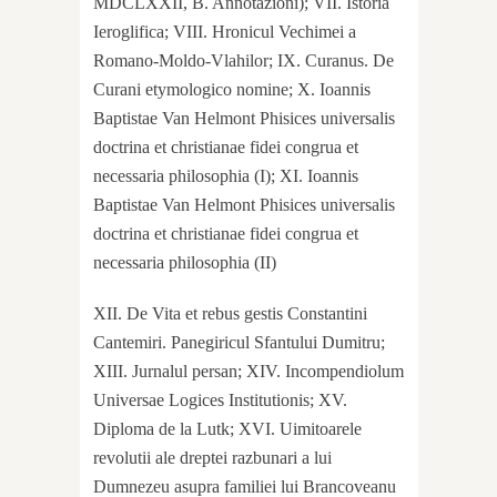
MDCLXXII, B. Annotazioni); VII. Istoria
Ieroglifica; VIII. Hronicul Vechimei a
Romano-Moldo-Vlahilor; IX. Curanus. De
Curani etymologico nomine; X. Ioannis
Baptistae Van Helmont Phisices universalis
doctrina et christianae fidei congrua et
necessaria philosophia (I); XI. Ioannis
Baptistae Van Helmont Phisices universalis
doctrina et christianae fidei congrua et
necessaria philosophia (II)
XII. De Vita et rebus gestis Constantini
Cantemiri. Panegiricul Sfantului Dumitru;
XIII. Jurnalul persan; XIV. Incompendiolum
Universae Logices Institutionis; XV.
Diploma de la Lutk; XVI. Uimitoarele
revolutii ale dreptei razbunari a lui
Dumnezeu asupra familiei lui Brancoveanu