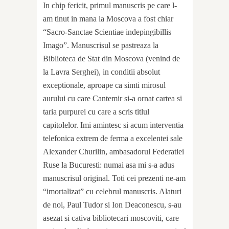
In chip fericit, primul manuscris pe care l-
am tinut in mana la Moscova a fost chiar
“Sacro-Sanctae Scientiae indepingibillis
Imago”. Manuscrisul se pastreaza la
Biblioteca de Stat din Moscova (venind de
la Lavra Serghei), in conditii absolut
exceptionale, aproape ca simti mirosul
aurului cu care Cantemir si-a ornat cartea si
taria purpurei cu care a scris titlul
capitolelor. Imi amintesc si acum interventia
telefonica extrem de ferma a excelentei sale
Alexander Churilin, ambasadorul Federatiei
Ruse la Bucuresti: numai asa mi s-a adus
manuscrisul original. Toti cei prezenti ne-am
“imortalizat” cu celebrul manuscris. Alaturi
de noi, Paul Tudor si Ion Deaconescu, s-au
asezat si cativa bibliotecari moscoviti, care