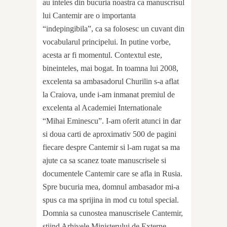
au inteles din bucuria noastra ca manuscrisul
lui Cantemir are o importanta
“indepingibila”, ca sa folosesc un cuvant din
vocabularul principelui. In putine vorbe,
acesta ar fi momentul. Contextul este,
bineinteles, mai bogat. In toamna lui 2008,
excelenta sa ambasadorul Churilin s-a aflat
la Craiova, unde i-am inmanat premiul de
excelenta al Academiei Internationale
“Mihai Eminescu”. I-am oferit atunci in dar
si doua carti de aproximativ 500 de pagini
fiecare despre Cantemir si l-am rugat sa ma
ajute ca sa scanez toate manuscrisele si
documentele Cantemir care se afla in Rusia.
Spre bucuria mea, domnul ambasador mi-a
spus ca ma sprijina in mod cu totul special.
Domnia sa cunostea manuscrisele Cantemir,
stiind Arhivele Ministerului de Externe,