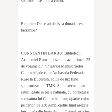
sarbatori inseamna a ctitori.
Reporter: De ce ati decis sa donati aceste
facsimile?
CONSTANTIN BARBU: Bibliotecii
Academiei Romane i se doneaza primele 25
de volume din “Integrala Manuscriselor
Cantemir”, de catre Ambasada Federatiei
Ruse la Bucuresti, editia de lux fiind
sponsorizata de TMK. S-au executat patru
seturi legate in piele naturala, cu portretul si
semnatura lui Cantemir in aur, tiparite color
pe carton de 130 g/mp, cartile fiind asezate
intr-o lada din lemn de nuc. Primul set a fost