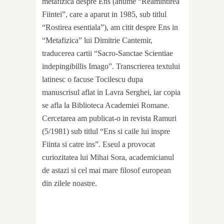
metafizica despre Ens (anume “Reamintirea
Fiintei”, care a aparut in 1985, sub titlul
“Rostirea esentiala”), am citit despre Ens in
“Metafizica” lui Dimitrie Cantemir,
traducerea cartii “Sacro-Sanctae Scientiae
indepingibillis Imago”. Transcrierea textului
latinesc o facuse Tocilescu dupa
manuscrisul aflat in Lavra Serghei, iar copia
se afla la Biblioteca Academiei Romane.
Cercetarea am publicat-o in revista Ramuri
(5/1981) sub titlul “Ens si caile lui inspre
Fiinta si catre ins”. Eseul a provocat
curiozitatea lui Mihai Sora, academicianul
de astazi si cel mai mare filosof european
din zilele noastre.