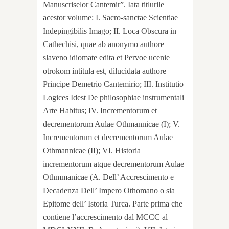
Manuscriselor Cantemir”. Iata titlurile
acestor volume: I. Sacro-sanctae Scientiae
Indepingibilis Imago; II. Loca Obscura in
Cathechisi, quae ab anonymo authore
slaveno idiomate edita et Pervoe ucenie
otrokom intitula est, dilucidata authore
Principe Demetrio Cantemirio; III. Institutio
Logices Idest De philosophiae instrumentali
Arte Habitus; IV. Incrementorum et
decrementorum Aulae Othmannicae (I); V.
Incrementorum et decrementorum Aulae
Othmannicae (II); VI. Historia
incrementorum atque decrementorum Aulae
Othmmanicae (A. Dell’ Accrescimento e
Decadenza Dell’ Impero Othomano o sia
Epitome dell’ Istoria Turca. Parte prima che
contiene l’accrescimento dal MCCC al