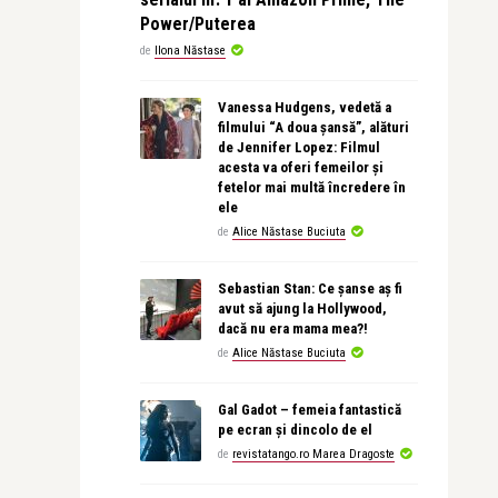
Power/Puterea
de
Ilona Năstase
Vanessa Hudgens, vedetă a
filmului “A doua șansă”, alături
de Jennifer Lopez: Filmul
acesta va oferi femeilor și
fetelor mai multă încredere în
ele
de
Alice Năstase Buciuta
Sebastian Stan: Ce șanse aș fi
avut să ajung la Hollywood,
dacă nu era mama mea?!
de
Alice Năstase Buciuta
Gal Gadot – femeia fantastică
pe ecran și dincolo de el
de
revistatango.ro Marea Dragoste