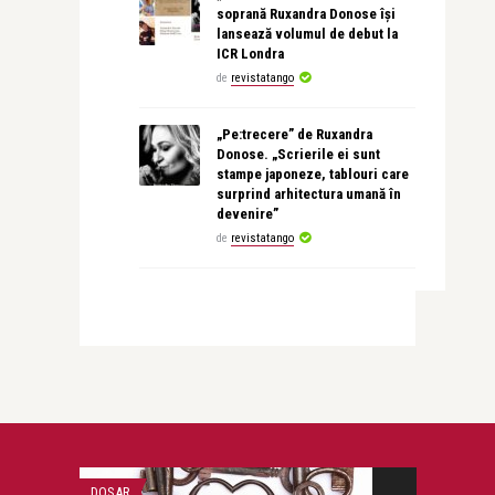
soprană Ruxandra Donose își
lansează volumul de debut la
ICR Londra
de
revistatango
„Pe:trecere” de Ruxandra
Donose. „Scrierile ei sunt
stampe japoneze, tablouri care
surprind arhitectura umană în
devenire”
de
revistatango
DOSAR
DOSAR