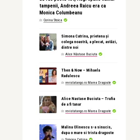
tampenii, Andreea Raicu era ca
Monica Columbeanu
de
Corina Stoica
Simona Catrina, prietena și
colega noastră, a plecat, astăzi,
dintre noi
de
Alice Năstase Buciuta
Then & Now – Mihaela
Radulescu
de
revistatango.ro Marea Dragoste
Alice Nastase Buciuta – Trufia
de a fi tanar
de
revistatango.ro Marea Dragoste
Malina Olinescu s-a sinucis,
dupa o mare si trista dragoste
de
Simona Catrina