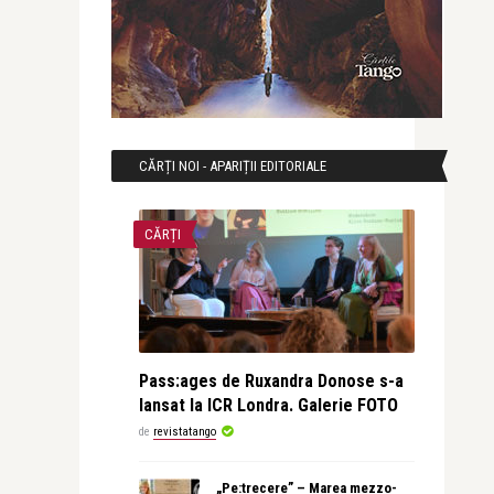
CĂRȚI NOI - APARIȚII EDITORIALE
CĂRȚI
Pass:ages de Ruxandra Donose s-a
lansat la ICR Londra. Galerie FOTO
de
revistatango
„Pe:trecere” – Marea mezzo-