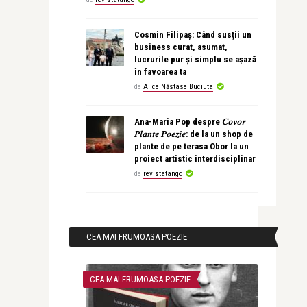
Cosmin Filipaș: Când susții un
business curat, asumat,
lucrurile pur și simplu se așază
în favoarea ta
de
Alice Năstase Buciuta
Ana-Maria Pop despre 𝐶𝑜𝑣𝑜𝑟
𝑃𝑙𝑎𝑛𝑡𝑒 𝑃𝑜𝑒𝑧𝑖𝑒: de la un shop de
plante de pe terasa Obor la un
proiect artistic interdisciplinar
de
revistatango
CEA MAI FRUMOASA POEZIE
CEA MAI FRUMOASA POEZIE