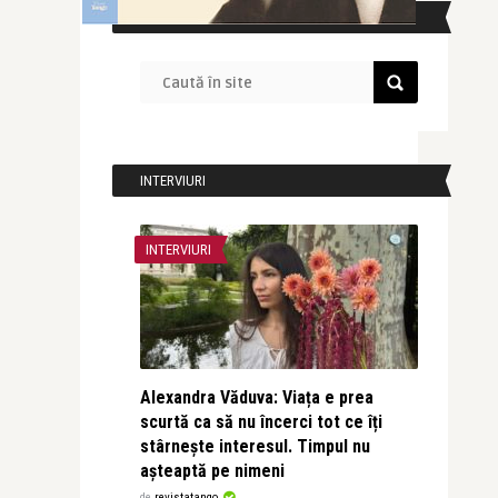
CAUTĂ ÎN SITE
INTERVIURI
INTERVIURI
Alexandra Văduva: Viața e prea
scurtă ca să nu încerci tot ce îți
stârnește interesul. Timpul nu
așteaptă pe nimeni
de
revistatango