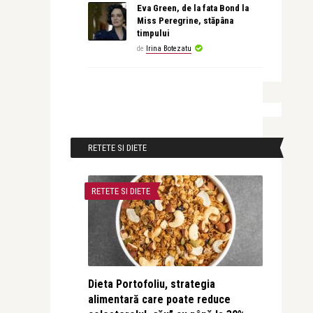
Eva Green, de la fata Bond la
Miss Peregrine, stăpâna
timpului
de
Irina Botezatu
RETETE SI DIETE
RETETE SI DIETE
Dieta Portofoliu, strategia
alimentară care poate reduce