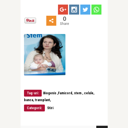
0
Share
Tag-uri:
Biogenis ,Famicord, stem , celule,
banca, transplant,
Categorii:
Stiri