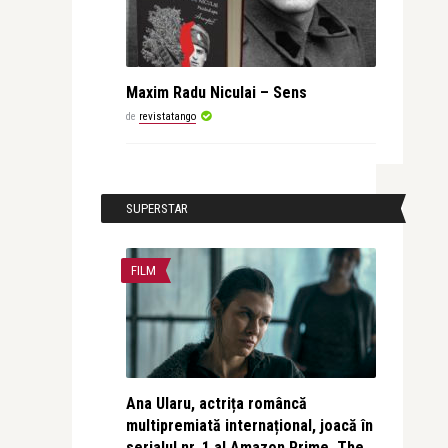
Maxim Radu Niculai – Sens
de
revistatango
SUPERSTAR
FILM
Ana Ularu, actrița româncă
multipremiată internațional, joacă în
serialul nr. 1 al Amazon Prime, The