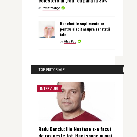
colesterolul „rău” cu până la 30%
de
revistatango
Beneficiile suplimentelor
pentru slăbit asupra sănătății
tale
de
Alex Pub
TOP EDITORIALE
INTERVIURI
Radu Banciu: Ilie Nastase s-a facut
de ras peste tot, Hagi spune numai