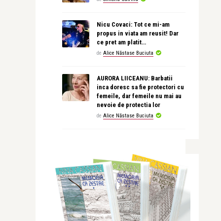
Nicu Covaci: Tot ce mi-am
propus in viata am reusit! Dar
ce pret am platit…
de
Alice Năstase Buciuta
AURORA LIICEANU: Barbatii
inca doresc sa fie protectori cu
femeile, dar femeile nu mai au
nevoie de protectia lor
de
Alice Năstase Buciuta