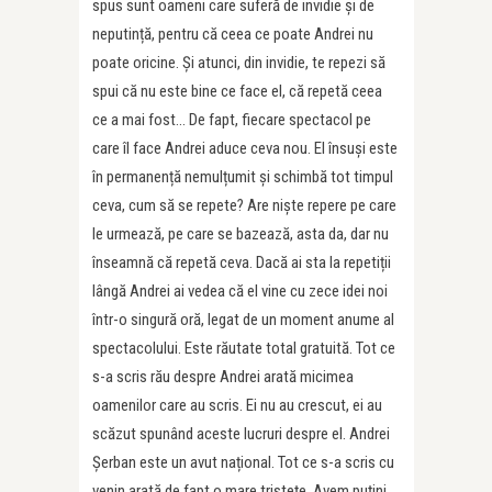
spus sunt oameni care suferă de invidie și de
neputință, pentru că ceea ce poate Andrei nu
poate oricine. Și atunci, din invidie, te repezi să
spui că nu este bine ce face el, că repetă ceea
ce a mai fost… De fapt, fiecare spectacol pe
care îl face Andrei aduce ceva nou. El însuși este
în permanență nemulțumit și schimbă tot timpul
ceva, cum să se repete? Are niște repere pe care
le urmează, pe care se bazează, asta da, dar nu
înseamnă că repetă ceva. Dacă ai sta la repetiții
lângă Andrei ai vedea că el vine cu zece idei noi
într-o singură oră, legat de un moment anume al
spectacolului. Este răutate total gratuită. Tot ce
s-a scris rău despre Andrei arată micimea
oamenilor care au scris. Ei nu au crescut, ei au
scăzut spunând aceste lucruri despre el. Andrei
Șerban este un avut național. Tot ce s-a scris cu
venin arată de fapt o mare tristețe. Avem puțini