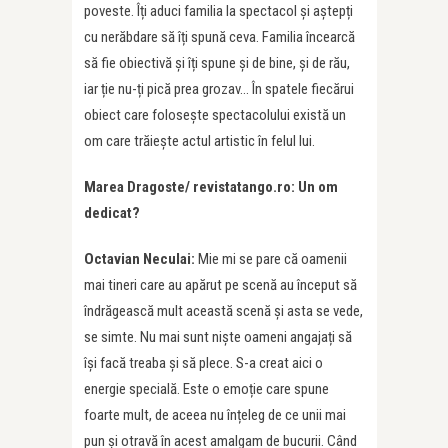
poveste. Îți aduci familia la spectacol și aștepți
cu nerăbdare să îți spună ceva. Familia încearcă
să fie obiectivă și îți spune și de bine, și de rău,
iar ție nu-ți pică prea grozav… În spatele fiecărui
obiect care folosește spectacolului există un
om care trăiește actul artistic în felul lui.
Marea Dragoste/ revistatango.ro: Un om
dedicat?
Octavian Neculai:
Mie mi se pare că oamenii
mai tineri care au apărut pe scenă au început să
îndrăgească mult această scenă și asta se vede,
se simte. Nu mai sunt niște oameni angajați să
își facă treaba și să plece. S-a creat aici o
energie specială. Este o emoție care spune
foarte mult, de aceea nu înțeleg de ce unii mai
pun și otravă în acest amalgam de bucurii. Când