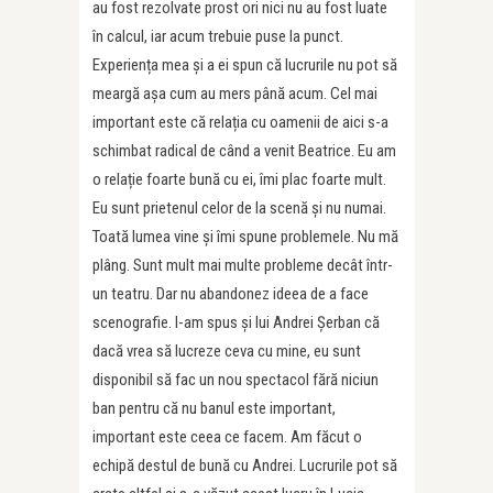
au fost rezolvate prost ori nici nu au fost luate
în calcul, iar acum trebuie puse la punct.
Experiența mea și a ei spun că lucrurile nu pot să
meargă așa cum au mers până acum. Cel mai
important este că relația cu oamenii de aici s-a
schimbat radical de când a venit Beatrice. Eu am
o relație foarte bună cu ei, îmi plac foarte mult.
Eu sunt prietenul celor de la scenă și nu numai.
Toată lumea vine și îmi spune problemele. Nu mă
plâng. Sunt mult mai multe probleme decât într-
un teatru. Dar nu abandonez ideea de a face
scenografie. I-am spus și lui Andrei Șerban că
dacă vrea să lucreze ceva cu mine, eu sunt
disponibil să fac un nou spectacol fără niciun
ban pentru că nu banul este important,
important este ceea ce facem. Am făcut o
echipă destul de bună cu Andrei. Lucrurile pot să