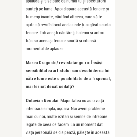
aplaudă și ți se pare că numai tu și spectatorii
sunteți pe lume. Apoi dispare această fericire și
tu mergi înainte, căutând altceva, care să te
ajute să revii în locul acela unde ți-ai găsit scurta
fericire. Toți acești cântăreți, balerini și actori
trăiesc aceeași fericire scurtă și intensă:
momentul de aplauze.
Marea Dragoste/ revistatango.ro: Însăși
sensibilitatea artistului sau deschiderea lui
către lume este o posibilitate de a fi special,
mai fericit decât ceilalți?
Octavian Neculai:
Majoritatea nu au o viață
interioară simplă, ușoară. Noi avem probleme
mari cu noi, multe ezitări și semne de întrebare
legate de ceea ce facem. La un moment dat
viața personală se disipează, pălește în această