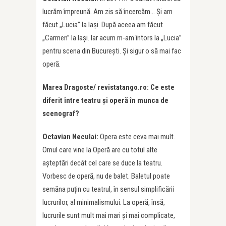
lucrăm împreună. Am zis să încercăm… Și am
făcut „Lucia” la Iași. După aceea am făcut
„Carmen” la Iași. Iar acum m-am întors la „Lucia”
pentru scena din București. Și sigur o să mai fac
operă.
Marea Dragoste/ revistatango.ro: Ce este
diferit între teatru și operă în munca de
scenograf?
Octavian Neculai:
Opera este ceva mai mult.
Omul care vine la Operă are cu totul alte
așteptări decât cel care se duce la teatru.
Vorbesc de operă, nu de balet. Baletul poate
semăna puțin cu teatrul, în sensul simplificării
lucrurilor, al minimalismului. La operă, însă,
lucrurile sunt mult mai mari și mai complicate,