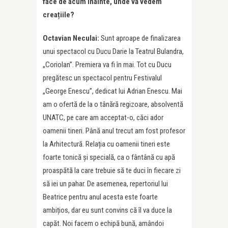
face de acum înainte, unde vă vedem
creațiile?
Octavian Neculai:
Sunt aproape de finalizarea
unui spectacol cu Ducu Darie la Teatrul Bulandra,
„Coriolan”. Premiera va fi în mai. Tot cu Ducu
pregătesc un spectacol pentru Festivalul
„George Enescu”, dedicat lui Adrian Enescu. Mai
am o ofertă de la o tânără regizoare, absolventă
UNATC, pe care am acceptat-o, căci ador
oamenii tineri. Până anul trecut am fost profesor
la Arhitectură. Relația cu oamenii tineri este
foarte tonică și specială, ca o fântână cu apă
proaspătă la care trebuie să te duci în fiecare zi
să iei un pahar. De asemenea, repertoriul lui
Beatrice pentru anul acesta este foarte
ambițios, dar eu sunt convins că îl va duce la
capăt. Noi facem o echipă bună, amândoi