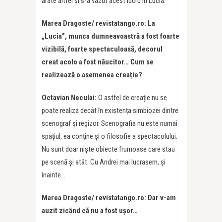
arate altfel și s-a văzut acest lucru în Lucia.
Marea Dragoste/ revistatango.ro: La
„Lucia”, munca dumneavoastră a fost foarte
vizibilă, foarte spectaculoasă, decorul
creat acolo a fost năucitor… Cum se
realizează o asemenea creație?
Octavian Neculai:
O astfel de creație nu se
poate realiza decât în existența simbiozei dintre
scenograf și regizor. Scenografia nu este numai
spațiul, ea conține și o filosofie a spectacolului.
Nu sunt doar niște obiecte frumoase care stau
pe scenă și atât. Cu Andrei mai lucrasem, și
înainte…
Marea Dragoste/ revistatango.ro: Dar v-am
auzit zicând că nu a fost ușor…