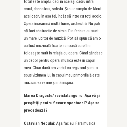
totul este amplu, căci în același cadru intră
corul, dansatorii, soliștii. Și nu e simplu de făcut
acel cadru în așa fel, încât să intre cu toții acolo.
Opera înseamnă multă lume, orchestră. Nu poți
să faci abstracție de nimic. Din fericire eu sunt
un mare iubitor de muzică. Pot să spun că am o
cultură muzicală foarte serioasă care îmi
folosește mult în relația cu opera. Când gândesc
un decor pentru operă, muzica este în capul
meu. Chiar dacă am vorbit cu regizorul și mi-a
spus viziunea lui, în capul meu primordială este
muzica, ea revine și mă inspiră.
Marea Dragoste/ revistatango.ro: Așa vă și
pregătiți pentru fiecare spectacol? Așa se
procedează?
Octavian Neculai:
Așa fac eu. Fără muzică