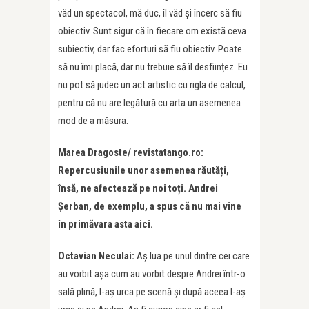
văd un spectacol, mă duc, îl văd și încerc să fiu
obiectiv. Sunt sigur că în fiecare om există ceva
subiectiv, dar fac eforturi să fiu obiectiv. Poate
să nu îmi placă, dar nu trebuie să îl desființez. Eu
nu pot să judec un act artistic cu rigla de calcul,
pentru că nu are legătură cu arta un asemenea
mod de a măsura.
Marea Dragoste/ revistatango.ro:
Repercusiunile unor asemenea răutăți,
însă, ne afectează pe noi toți. Andrei
Șerban, de exemplu, a spus că nu mai vine
în primăvara asta aici.
Octavian Neculai:
Aș lua pe unul dintre cei care
au vorbit așa cum au vorbit despre Andrei într-o
sală plină, l-aș urca pe scenă și după aceea l-aș