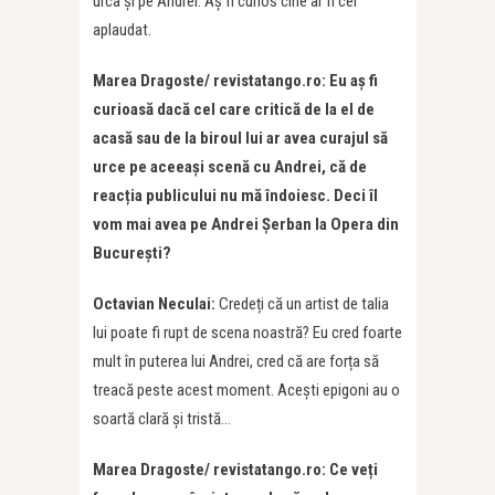
urca și pe Andrei. Aș fi curios cine ar fi cel
aplaudat.
Marea Dragoste/ revistatango.ro: Eu aș fi
curioasă dacă cel care critică de la el de
acasă sau de la biroul lui ar avea curajul să
urce pe aceeași scenă cu Andrei, că de
reacția publicului nu mă îndoiesc. Deci îl
vom mai avea pe Andrei Șerban la Opera din
București?
Octavian Neculai:
Credeți că un artist de talia
lui poate fi rupt de scena noastră? Eu cred foarte
mult în puterea lui Andrei, cred că are forța să
treacă peste acest moment. Acești epigoni au o
soartă clară și tristă…
Marea Dragoste/ revistatango.ro: Ce veți