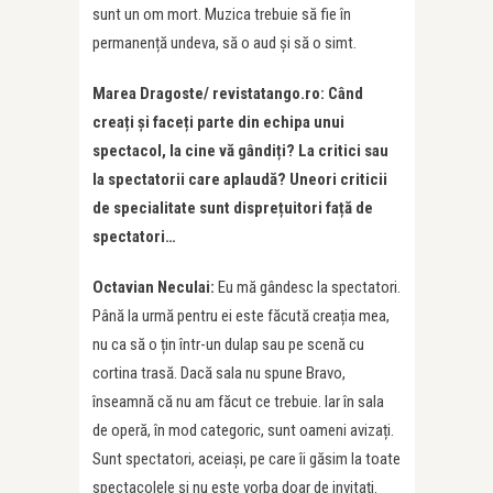
sunt un om mort. Muzica trebuie să fie în
permanență undeva, să o aud și să o simt.
Marea Dragoste/ revistatango.ro: Când
creați și faceți parte din echipa unui
spectacol, la cine vă gândiți? La critici sau
la spectatorii care aplaudă?
Uneori criticii
de specialitate sunt disprețuitori față de
spectatori…
Octavian Neculai:
Eu mă gândesc la spectatori.
Până la urmă pentru ei este făcută creația mea,
nu ca să o țin într-un dulap sau pe scenă cu
cortina trasă. Dacă sala nu spune Bravo,
înseamnă că nu am făcut ce trebuie. Iar în sala
de operă, în mod categoric, sunt oameni avizați.
Sunt spectatori, aceiași, pe care îi găsim la toate
spectacolele și nu este vorba doar de invitați.