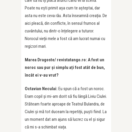
care să nu îți placă atunci când vii la scenă.
Poate nu ești primit așa cum te așteptai, dar
asta nu este ceva rău. Asta înseamnă creația. De
aici pleacă, din conflicte, în sensul frumos al
cuvântului, nu dintr-o înțelegere a tuturor.
Norocul vieții mele a fost că am lucrat numai cu
regizori mari.
Marea Dragoste/ revistatango.ro: A fost un
noroc sau pur și simplu ați fost atât de bun,
încât ei v-au vrut?
Octavian Neculai:
Eu spun că a fost un noroc.
Eram copil și mi-am dorit să fiu lângă Liviu Ciulei.
Stăteam foarte aproape de Teatrul Bulandra, de
Ciulei și mă tot duceam la repetiții, puști fiind. La
un moment dat am ajuns să lucrez cu el și sigur
că mi s-a schimbat viața.