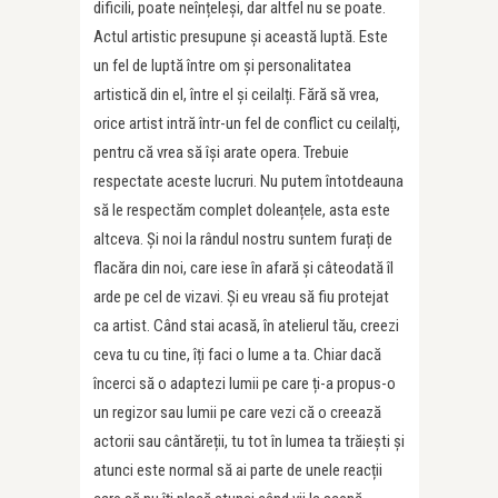
dificili, poate neînțeleși, dar altfel nu se poate.
Actul artistic presupune și această luptă. Este
un fel de luptă între om și personalitatea
artistică din el, între el și ceilalți. Fără să vrea,
orice artist intră într-un fel de conflict cu ceilalți,
pentru că vrea să își arate opera. Trebuie
respectate aceste lucruri. Nu putem întotdeauna
să le respectăm complet doleanțele, asta este
altceva. Și noi la rândul nostru suntem furați de
flacăra din noi, care iese în afară și câteodată îl
arde pe cel de vizavi. Și eu vreau să fiu protejat
ca artist. Când stai acasă, în atelierul tău, creezi
ceva tu cu tine, îți faci o lume a ta. Chiar dacă
încerci să o adaptezi lumii pe care ți-a propus-o
un regizor sau lumii pe care vezi că o creează
actorii sau cântăreții, tu tot în lumea ta trăiești și
atunci este normal să ai parte de unele reacții