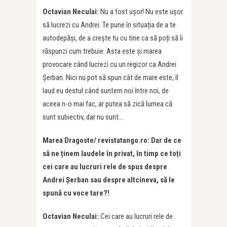
Octavian Neculai:
Nu a fost ușor! Nu este ușor
să lucrezi cu Andrei. Te pune în situația de a te
autodepăși, de a crește tu cu tine ca să poți să îi
răspunzi cum trebuie. Asta este și marea
provocare când lucrezi cu un regizor ca Andrei
Șerban. Nici nu pot să spun cât de mare este, îl
laud eu destul când suntem noi între noi, de
aceea n-o mai fac, ar putea să zică lumea că
sunt subiectiv, dar nu sunt…
Marea Dragoste/ revistatango.ro: Dar de ce
să ne ținem laudele în privat, în timp ce toți
cei care au lucruri rele de spus despre
Andrei Șerban sau despre altcineva, să le
spună cu voce tare?!
Octavian Neculai:
Cei care au lucruri rele de