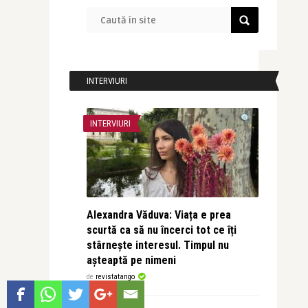
INTERVIURI
INTERVIURI
Alexandra Văduva: Viața e prea
scurtă ca să nu încerci tot ce îți
stârnește interesul. Timpul nu
așteaptă pe nimeni
de
revistatango