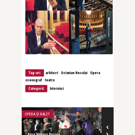
·
·
·
Tag-uri:
arhitect
Octavian Neculai
Opera
·
scenograf
teatru
Categorii:
Interviuri
OPERA ȘI BALET
OPERA ȘI BALET
Alice Năstase Buciuta
Alice Năstase B