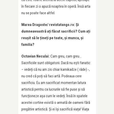
în fiecare zi o apucă noaptea în operă. Însă arta
nu se poate face altfel.
Marea Dragoste/ revistatango.ro: Și
dumneavoastră ați făcut sacrificii? Cum ați
reușit să le țineți pe toate, și munca, și
familia?
Octavian Neculai:
Cam greu, cam greu…
Sacrificiile sunt obligatorii. Dacă nu ești fanatic
– vedeți că nu am zis chiar kamikadze ( râde) -,
nu cred că poți să faci artă. Podeaua cere
sacrificiu. Eu am sacrificat momentan latura
artistică pentru ca lucrurile să fie puse și să
funcționeze așa cum le vedeți. Însă în spatele
acestei cortine există o armată de oameni fără
pregătire artistică. Și ei își sacrifică viața! Viața