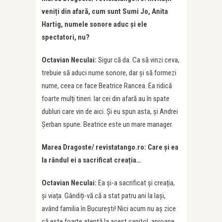
veniți din afară, cum sunt Sumi Jo, Anita
Hartig, numele sonore aduc și ele
spectatori, nu?
Octavian Neculai:
Sigur că da. Ca să vinzi ceva,
trebuie să aduci nume sonore, dar și să formezi
nume, ceea ce face Beatrice Rancea. Ea ridică
foarte mulți tineri. Iar cei din afară au în spate
dubluri care vin de aici. Și eu spun asta, și Andrei
Șerban spune: Beatrice este un mare manager.
Marea Dragoste/ revistatango.ro: Care și ea
la rândul ei a sacrificat creația…
Octavian Neculai:
Ea și-a sacrificat și creația,
și viața. Gândiți-vă că a stat patru ani la Iași,
având familia în București! Nici acum nu aș zice
că este foarte atentă la acest capitol, aproape