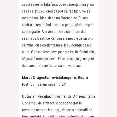
cazul să ies în față. Însă cu experiența mea și cu
ceea ce știu eu, cred că pot să fac lucrurile să
meargă mai bine, dacă nu foarte bine. Eu am
venit aici renunțând pentru o perioadă de timp la
scenografie. Am venit pentru că mi-am dat
seama că Beatrice Rancea are nevoie de un om
ca mine, cu experiența mea și cu dorința de a o
ajuta. Construiesc ceva pe care ea, la rândul său,
să poată construi ceva. Este un sprijin și un gest
de mare prietenie faptul că am venit aici.
Marea Dragoste/ revistatango.ro: Deci a
fost, cumva, un sacrificiu?
Octavian Neculai:
Într-un fel, da. Am renunțat la
lucrul meu de arhitect și de scenograf în
favoarea acestei instituții, dar pe o perioadă de
timp limitată. Sper să reușim amândoi să punem