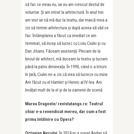
să fac ce vreau eu, iar eu am crescut destul de
voluntar. Și am intrat la arhitectură. În anul trei
am vrut iar să mă duc la teatru, dar maică-mea a
zis să termin arhitectura și după aceea să văd ce
fac. Întâmplarea a făcut ca imediat ce am
terminat, să încep să lucrez cu Liviu Ciulei și cu
Dan Jitianu. Făceam asistență. Plecam de la
biroul de arhitect, mă duceam la teatru și lucram
până la patru dimineața. În 1990, când s-a întors
în țară, Ciulei mi-a zis că vrea să lucreze cu mine.
Am făcut cu el Hamlet și Henric al IV-lea. Am
învățat mult de la el și de la oamenii de scenă.
Marea Dragoste/ revistatango.ro: Teatrul
chiar v-a revendicat mereu, dar cum a fost
prima întâlnire cu Opera?
Octavian Neculai:
În 2014 m-a sunat Andrei să