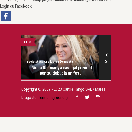
Login cu Facebook
FILM
CEA MAI FRUMOA
revistatango.ro Marea Dragoste
revistatango.ro
onose.
Giulia Nahmany a castigat premiul
Adrian Pău
pentru debut la un fes ...
Copyright © 2009 - 2023 Cartile Tango SRL / Marea
Dragoste.
Termeni și condiții
.