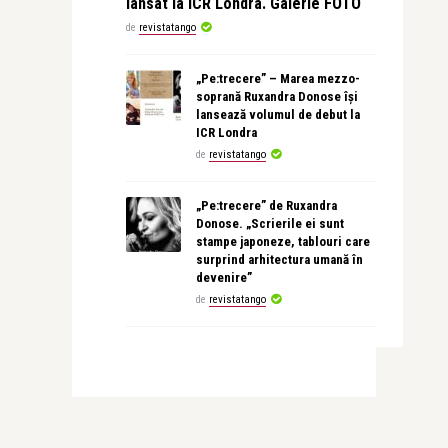
lansat la ICR Londra. Galerie FOTO
de
revistatango
„Pe:trecere” – Marea mezzo-
soprană Ruxandra Donose își
lansează volumul de debut la
ICR Londra
de
revistatango
„Pe:trecere” de Ruxandra
Donose. „Scrierile ei sunt
stampe japoneze, tablouri care
surprind arhitectura umană în
devenire”
de
revistatango