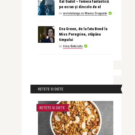
Gal Gadot – femeia fantastică
pe ecran și dincolo de el
de
revistatango.ro Marea Dragoste
Eva Green, de la fata Bond la
Miss Peregrine, stăpâna
timpului
de
Irina Botezatu
RETETE SI DIETE
RETETE SI DIETE