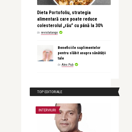
Dieta Portofoliu, strategia
alimentară care poate reduce
colesterolul „rău” cu până la 30%
de
revistatango
Beneficiile suplimentelor
pentru slăbit asupra sănătății
tale
de
Alex Pub
TOP EDITORIALE
INTERVIURI