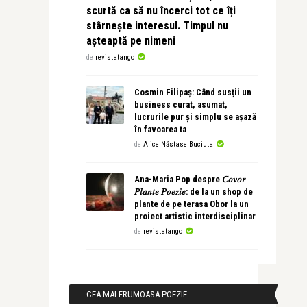
scurtă ca să nu încerci tot ce îți
stârnește interesul. Timpul nu
așteaptă pe nimeni
de
revistatango
Cosmin Filipaș: Când susții un
business curat, asumat,
lucrurile pur și simplu se așază
în favoarea ta
de
Alice Năstase Buciuta
Ana-Maria Pop despre 𝐶𝑜𝑣𝑜𝑟
𝑃𝑙𝑎𝑛𝑡𝑒 𝑃𝑜𝑒𝑧𝑖𝑒: de la un shop de
plante de pe terasa Obor la un
proiect artistic interdisciplinar
de
revistatango
CEA MAI FRUMOASA POEZIE