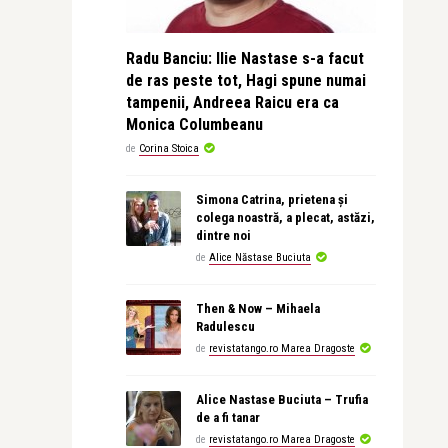
Radu Banciu: Ilie Nastase s-a facut
de ras peste tot, Hagi spune numai
tampenii, Andreea Raicu era ca
Monica Columbeanu
de
Corina Stoica
Simona Catrina, prietena și
colega noastră, a plecat, astăzi,
dintre noi
de
Alice Năstase Buciuta
Then & Now – Mihaela
Radulescu
de
revistatango.ro Marea Dragoste
Alice Nastase Buciuta – Trufia
de a fi tanar
de
revistatango.ro Marea Dragoste