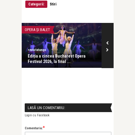
Categorii:
Stiri
OPERA ȘI BALET
CEA MAI FRUMOA
revistatango
revistatango
ăptămâni
Ediția a cincea Bucharest Opera
Leonid Dimo
Festival 2026, la final ...
LASĂ UN COMENTARIU:
Login cu Facebook
*
Comentariu: