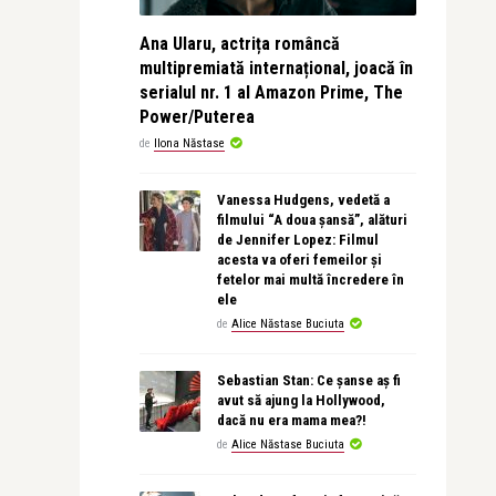
Ana Ularu, actrița româncă
multipremiată internațional, joacă în
serialul nr. 1 al Amazon Prime, The
Power/Puterea
de
Ilona Năstase
Vanessa Hudgens, vedetă a
filmului “A doua șansă”, alături
de Jennifer Lopez: Filmul
acesta va oferi femeilor și
fetelor mai multă încredere în
ele
de
Alice Năstase Buciuta
Sebastian Stan: Ce șanse aș fi
avut să ajung la Hollywood,
dacă nu era mama mea?!
de
Alice Năstase Buciuta