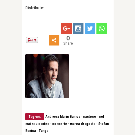
Distribuie:
0
Share
·
·
Tag-uri:
Andreea Marin Banica
cantece
cel
·
·
·
mai nou cantec
concerte
marea dragoste
Stefan
·
Banica
Tango