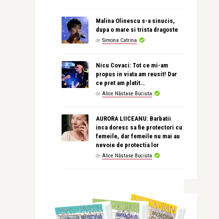
Malina Olinescu s-a sinucis,
dupa o mare si trista dragoste
de
Simona Catrina
Nicu Covaci: Tot ce mi-am
propus in viata am reusit! Dar
ce pret am platit…
de
Alice Năstase Buciuta
AURORA LIICEANU: Barbatii
inca doresc sa fie protectori cu
femeile, dar femeile nu mai au
nevoie de protectia lor
de
Alice Năstase Buciuta