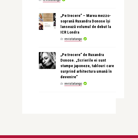
„Pe:trecere” – Marea mezzo-
soprană Ruxandra Donose își
lansează volumul de debut la
ICR Londra
de
revistatango
„Pe:trecere” de Ruxandra
Donose. „Scrierile ei sunt
stampe japoneze, tablouri care
surprind arhitectura umană în
devenire”
de
revistatango