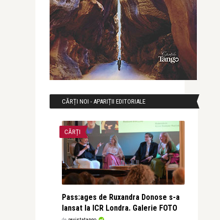
CĂRȚI NOI - APARIȚII EDITORIALE
CĂRȚI
Pass:ages de Ruxandra Donose s-a
lansat la ICR Londra. Galerie FOTO
de
revistatango