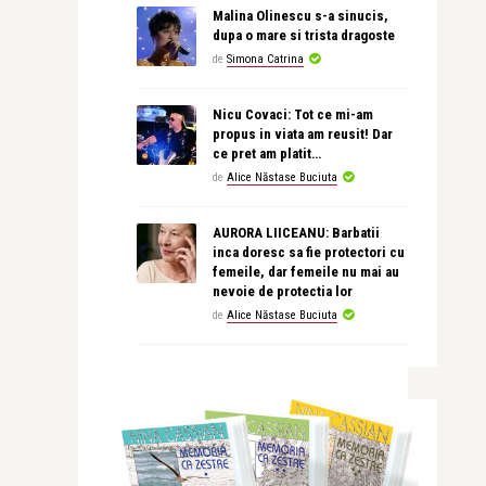
Malina Olinescu s-a sinucis,
dupa o mare si trista dragoste
de
Simona Catrina
Nicu Covaci: Tot ce mi-am
propus in viata am reusit! Dar
ce pret am platit…
de
Alice Năstase Buciuta
AURORA LIICEANU: Barbatii
inca doresc sa fie protectori cu
femeile, dar femeile nu mai au
nevoie de protectia lor
de
Alice Năstase Buciuta