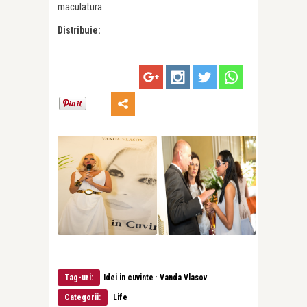
maculatura.
Distribuie:
·
Tag-uri:
Idei in cuvinte
Vanda Vlasov
Categorii:
Life