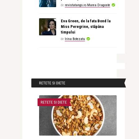
de
revistatango.ro Marea Dragoste
Eva Green, de la fata Bond la
Miss Peregrine, stăpâna
timpului
de
Irina Botezatu
RETETE SI DIETE
RETETE SI DIETE