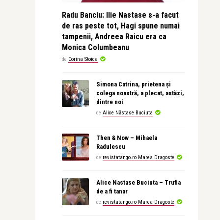
Radu Banciu: Ilie Nastase s-a facut
de ras peste tot, Hagi spune numai
tampenii, Andreea Raicu era ca
Monica Columbeanu
de
Corina Stoica
Simona Catrina, prietena și
colega noastră, a plecat, astăzi,
dintre noi
de
Alice Năstase Buciuta
Then & Now – Mihaela
Radulescu
de
revistatango.ro Marea Dragoste
Alice Nastase Buciuta – Trufia
de a fi tanar
de
revistatango.ro Marea Dragoste