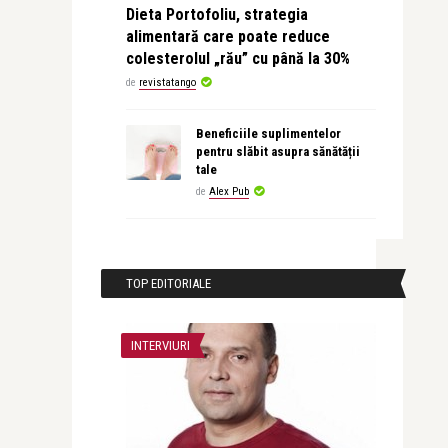
Dieta Portofoliu, strategia
alimentară care poate reduce
colesterolul „rău” cu până la 30%
de
revistatango
Beneficiile suplimentelor
pentru slăbit asupra sănătății
tale
de
Alex Pub
TOP EDITORIALE
INTERVIURI