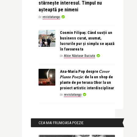
stârnește interesul. Timpul nu
așteaptă pe nimeni
de
revistatango
Cosmin Filipaș: Când susții un
business curat, asumat,
lucrurile pur și simplu se așază
în favoarea ta
de
Alice Năstase Buciuta
Ana-Maria Pop despre 𝐶𝑜𝑣𝑜𝑟
𝑃𝑙𝑎𝑛𝑡𝑒 𝑃𝑜𝑒𝑧𝑖𝑒: de la un shop de
plante de pe terasa Obor la un
proiect artistic interdisciplinar
de
revistatango
CEA MAI FRUMOASA POEZIE