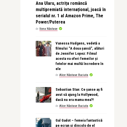
Ana Ularu, actrița româncă
multipremiată internațional, joacă în
serialul nr. 1 al Amazon Prime, The
Power/Puterea
de
Ilona Năstase
Vanessa Hudgens, vedetă a
filmului “A doua șansă”, alături
de Jennifer Lopez: Filmul
acesta va oferi femeilor și
fetelor mai multă încredere în
ele
de
Alice Năstase Buciuta
Sebastian Stan: Ce șanse aș fi
avut să ajung la Hollywood,
dacă nu era mama mea?!
de
Alice Năstase Buciuta
Gal Gadot – femeia fantastică
pe ecran și dincolo de el