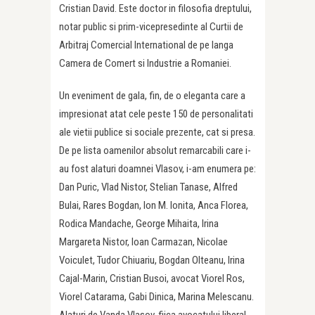
Cristian David. Este doctor in filosofia dreptului,
notar public si prim-vicepresedinte al Curtii de
Arbitraj Comercial International de pe langa
Camera de Comert si Industrie a Romaniei.
Un eveniment de gala, fin, de o eleganta care a
impresionat atat cele peste 150 de personalitati
ale vietii publice si sociale prezente, cat si presa.
De pe lista oamenilor absolut remarcabili care i-
au fost alaturi doamnei Vlasov, i-am enumera pe:
Dan Puric, Vlad Nistor, Stelian Tanase, Alfred
Bulai, Rares Bogdan, Ion M. Ionita, Anca Florea,
Rodica Mandache, George Mihaita, Irina
Margareta Nistor, Ioan Carmazan, Nicolae
Voiculet, Tudor Chiuariu, Bogdan Olteanu, Irina
Cajal-Marin, Cristian Busoi, avocat Viorel Ros,
Viorel Catarama, Gabi Dinica, Marina Melescanu.
Alaturi de Vanda Vlasov, fiica avocatului liberal