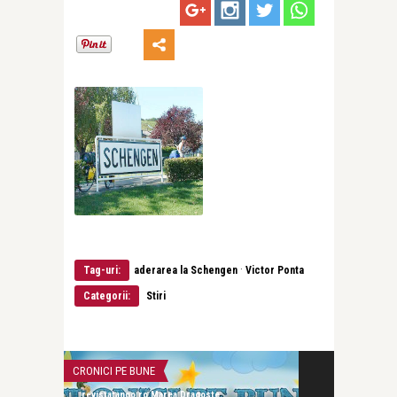
·
Tag-uri:
aderarea la Schengen
Victor Ponta
Categorii:
Stiri
CRONICI PE BUNE
CRONICI PE BUN
revistatango.ro Marea Dragoste