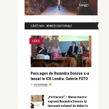
CĂRȚI NOI - APARIȚII EDITORIALE
CĂRȚI
Pass:ages de Ruxandra Donose s-a
lansat la ICR Londra. Galerie FOTO
de
revistatango
„Pe:trecere” – Marea mezzo-
soprană Ruxandra Donose își
lansează volumul de debut la