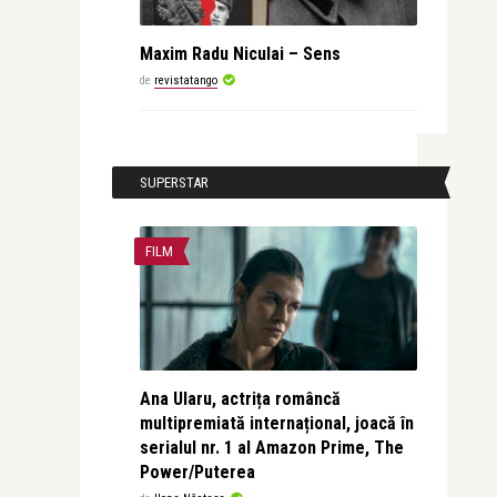
Maxim Radu Niculai – Sens
de
revistatango
SUPERSTAR
FILM
Ana Ularu, actrița româncă
multipremiată internațional, joacă în
serialul nr. 1 al Amazon Prime, The
Power/Puterea