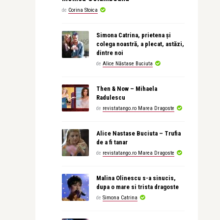
de
Corina Stoica
Simona Catrina, prietena și
colega noastră, a plecat, astăzi,
dintre noi
de
Alice Năstase Buciuta
Then & Now – Mihaela
Radulescu
de
revistatango.ro Marea Dragoste
Alice Nastase Buciuta – Trufia
de a fi tanar
de
revistatango.ro Marea Dragoste
Malina Olinescu s-a sinucis,
dupa o mare si trista dragoste
de
Simona Catrina