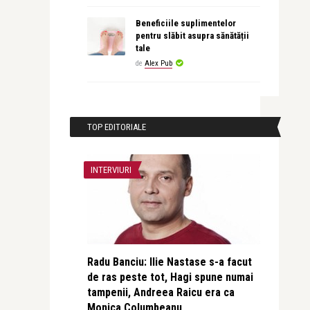
Beneficiile suplimentelor
pentru slăbit asupra sănătății
tale
de
Alex Pub
TOP EDITORIALE
INTERVIURI
Radu Banciu: Ilie Nastase s-a facut
de ras peste tot, Hagi spune numai
tampenii, Andreea Raicu era ca
Monica Columbeanu