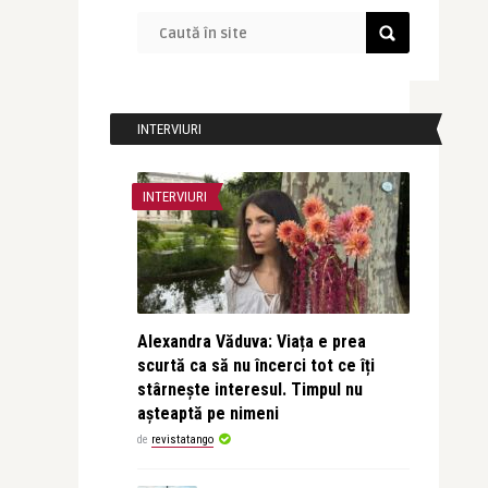
INTERVIURI
INTERVIURI
Alexandra Văduva: Viața e prea
scurtă ca să nu încerci tot ce îți
stârnește interesul. Timpul nu
așteaptă pe nimeni
de
revistatango