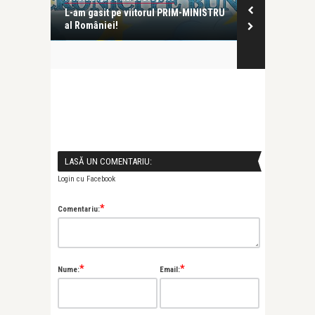
ul român
L-am gasit pe viitorul PRIM-MINISTRU
al României!
revistatango.ro
Ponta: Iata d
LASĂ UN COMENTARIU:
Login cu Facebook
*
Comentariu:
*
*
Nume:
Email: