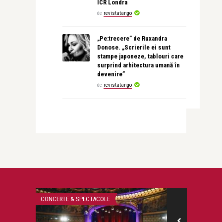
ICR Londra
de
revistatango
„Pe:trecere” de Ruxandra
Donose. „Scrierile ei sunt
stampe japoneze, tablouri care
surprind arhitectura umană în
devenire”
de
revistatango
CONCERTE & SPECTACOLE
INTERVIURI