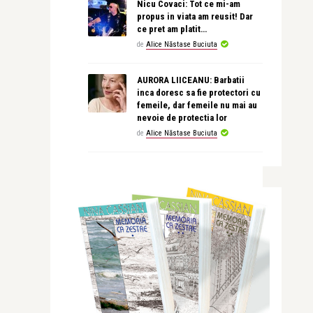
Nicu Covaci: Tot ce mi-am
propus in viata am reusit! Dar
ce pret am platit…
de
Alice Năstase Buciuta
AURORA LIICEANU: Barbatii
inca doresc sa fie protectori cu
femeile, dar femeile nu mai au
nevoie de protectia lor
de
Alice Năstase Buciuta