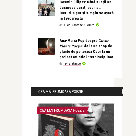
Cosmin Filipaș: Când susții un
business curat, asumat,
lucrurile pur și simplu se așază
în favoarea ta
de
Alice Năstase Buciuta
Ana-Maria Pop despre 𝐶𝑜𝑣𝑜𝑟
𝑃𝑙𝑎𝑛𝑡𝑒 𝑃𝑜𝑒𝑧𝑖𝑒: de la un shop de
plante de pe terasa Obor la un
proiect artistic interdisciplinar
de
revistatango
CEA MAI FRUMOASA POEZIE
CEA MAI FRUMOASA POEZIE