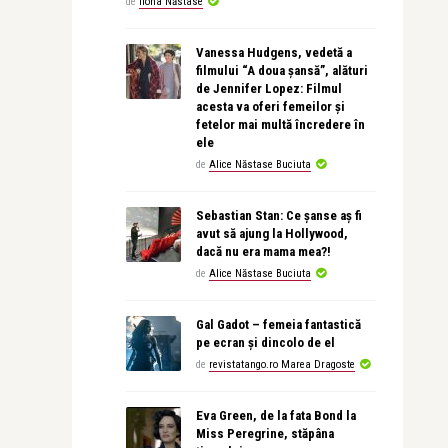
de
Ilona Năstase
Vanessa Hudgens, vedetă a
filmului “A doua șansă”, alături
de Jennifer Lopez: Filmul
acesta va oferi femeilor și
fetelor mai multă încredere în
ele
de
Alice Năstase Buciuta
Sebastian Stan: Ce șanse aș fi
avut să ajung la Hollywood,
dacă nu era mama mea?!
de
Alice Năstase Buciuta
Gal Gadot – femeia fantastică
pe ecran și dincolo de el
de
revistatango.ro Marea Dragoste
Eva Green, de la fata Bond la
Miss Peregrine, stăpâna