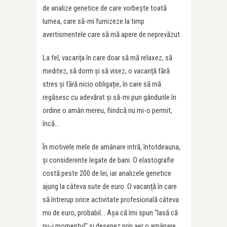
de analize genetice de care vorbește toată
lumea, care să-mi furnizeze la timp
avertismentele care să mă apere de neprevăzut.
La fel, vacanța în care doar să mă relaxez, să
meditez, să dorm și să visez, o vacanță fără
stres și fără nicio obligație, în care să mă
regăsesc cu adevărat și să-mi pun gândurile în
ordine o amân mereu, fiindcă nu mi-o permit,
încă…
În motivele mele de amânare intră, întotdeauna,
și considerente legate de bani. O elastografie
costă peste 200 de lei, iar analizele genetice
ajung la câteva sute de euro. O vacanță în care
să întrerup orice activitate profesională câteva
mii de euro, probabil… Așa că îmi spun “lasă că
nu-i momentul” și desenez prin aer o amânare,