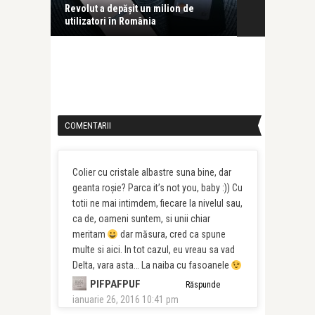
evolut
Revolut a depășit un milion de
Trei citate d
utilizatori în România
COMENTARII
Colier cu cristale albastre suna bine, dar
geanta roșie? Parca it’s not you, baby :)) Cu
totii ne mai intimdem, fiecare la nivelul sau,
ca de, oameni suntem, si unii chiar
meritam
dar măsura, cred ca spune
multe si aici. In tot cazul, eu vreau sa vad
Delta, vara asta… La naiba cu fasoanele
PIFPAFPUF
Răspunde
ianuarie 26, 2016 10:41 pm