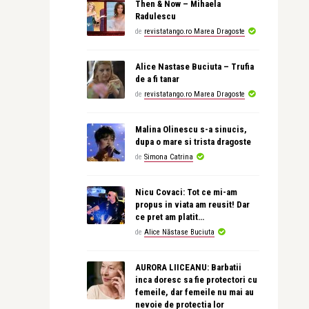
Then & Now – Mihaela
Radulescu
de
revistatango.ro Marea Dragoste
Alice Nastase Buciuta – Trufia
de a fi tanar
de
revistatango.ro Marea Dragoste
Malina Olinescu s-a sinucis,
dupa o mare si trista dragoste
de
Simona Catrina
Nicu Covaci: Tot ce mi-am
propus in viata am reusit! Dar
ce pret am platit…
de
Alice Năstase Buciuta
AURORA LIICEANU: Barbatii
inca doresc sa fie protectori cu
femeile, dar femeile nu mai au
nevoie de protectia lor