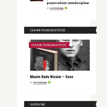
proiect artistic interdisciplinar
de
revistatango
CEA MAI FRUMOASA POEZIE
CEA MAI FRUMOASA POEZIE
Maxim Radu Niculai – Sens
de
revistatango
SUPERSTAR