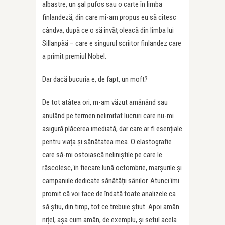
albastre, un șal pufos sau o carte în limba
finlandeză, din care mi-am propus eu să citesc
cândva, după ce o să învăț oleacă din limba lui
Sillanpää – care e singurul scriitor finlandez care
a primit premiul Nobel.
Dar dacă bucuria e, de fapt, un moft?
De tot atâtea ori, m-am văzut amânând sau
anulând pe termen nelimitat lucruri care nu-mi
asigură plăcerea imediată, dar care ar fi esențiale
pentru viața și sănătatea mea. O elastografie
care să-mi ostoiască neliniștile pe care le
răscolesc, în fiecare lună octombrie, marșurile și
campaniile dedicate sănătății sânilor. Atunci îmi
promit că voi face de îndată toate analizele ca
să știu, din timp, tot ce trebuie știut. Apoi amân
nițel, așa cum amân, de exemplu, și setul acela