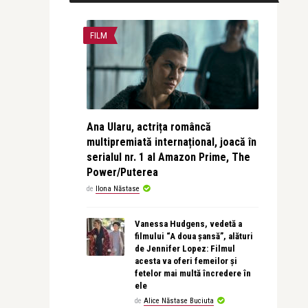
FILM
Ana Ularu, actrița româncă
multipremiată internațional, joacă în
serialul nr. 1 al Amazon Prime, The
Power/Puterea
de
Ilona Năstase
Vanessa Hudgens, vedetă a
filmului “A doua șansă”, alături
de Jennifer Lopez: Filmul
acesta va oferi femeilor și
fetelor mai multă încredere în
ele
de
Alice Năstase Buciuta