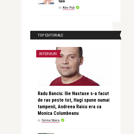
tale
de
Alex Pub
TOP EDITORIALE
INTERVIURI
Radu Banciu: Ilie Nastase s-a facut
de ras peste tot, Hagi spune numai
tampenii, Andreea Raicu era ca
Monica Columbeanu
de
Corina Stoica