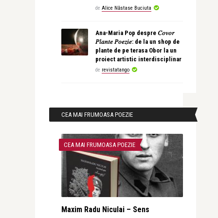
de
Alice Năstase Buciuta
Ana-Maria Pop despre 𝐶𝑜𝑣𝑜𝑟
𝑃𝑙𝑎𝑛𝑡𝑒 𝑃𝑜𝑒𝑧𝑖𝑒: de la un shop de
plante de pe terasa Obor la un
proiect artistic interdisciplinar
de
revistatango
CEA MAI FRUMOASA POEZIE
CEA MAI FRUMOASA POEZIE
Maxim Radu Niculai – Sens