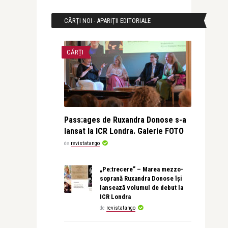
CĂRȚI NOI - APARIȚII EDITORIALE
CĂRȚI
Pass:ages de Ruxandra Donose s-a
lansat la ICR Londra. Galerie FOTO
de
revistatango
„Pe:trecere” – Marea mezzo-
soprană Ruxandra Donose își
lansează volumul de debut la
ICR Londra
de
revistatango