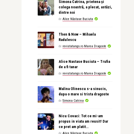
Simona Catrina, prietena și
colega noastră, a plecat, astăzi,
dintre noi
de
Alice Năstase Buciuta
Then & Now – Mihaela
Radulescu
de
revistatango.ro Marea Dragoste
Alice Nastase Buciuta – Trufia
de a fi tanar
de
revistatango.ro Marea Dragoste
Malina Olinescu s-a sinucis,
dupa o mare si trista dragoste
de
Simona Catrina
Nicu Covaci: Tot ce mi-am
propus in viata am reusit! Dar
ce pret am platit…
de
Alice Năstase Buciuta