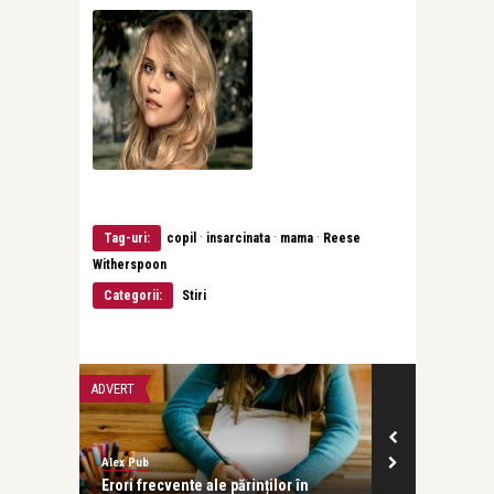
·
·
·
Tag-uri:
copil
insarcinata
mama
Reese
Witherspoon
Categorii:
Stiri
ADVERT
PĂRINȚI ȘI COPII
Alex Pub
revistatango
Erori frecvente ale părinților în
Ela Crăciun: 