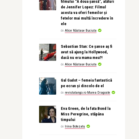
filmului “A doua șansă”, alături
de Jennifer Lopez: Filmul
acesta va oferi femeilor și
fetelor mai multă încredere în
ele
de
Alice Năstase Buciuta
Sebastian Stan: Ce șanse aș fi
avut să ajung la Hollywood,
dacă nu era mama mea?!
de
Alice Năstase Buciuta
Gal Gadot – femeia fantastică
pe ecran și dincolo de el
de
revistatango.ro Marea Dragoste
Eva Green, de la fata Bond la
Miss Peregrine, stăpâna
timpului
de
Irina Botezatu