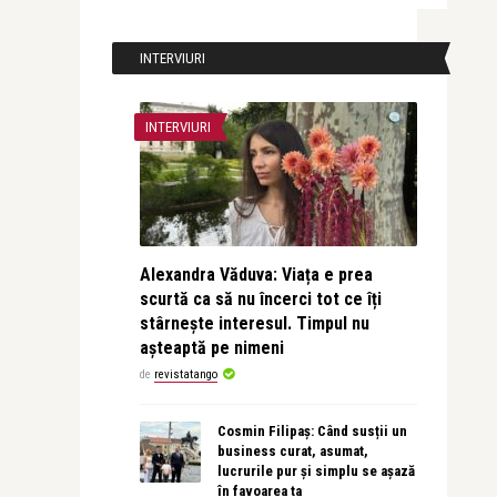
INTERVIURI
INTERVIURI
Alexandra Văduva: Viața e prea
scurtă ca să nu încerci tot ce îți
stârnește interesul. Timpul nu
așteaptă pe nimeni
de
revistatango
Cosmin Filipaș: Când susții un
business curat, asumat,
lucrurile pur și simplu se așază
în favoarea ta