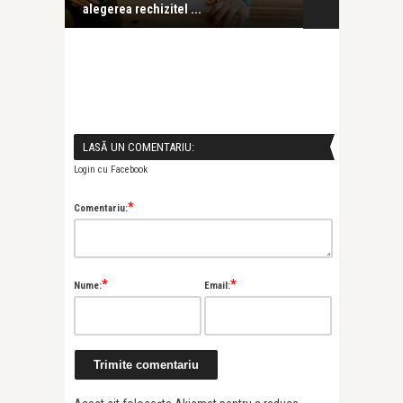
alegerea rechizitel ...
clipa în care .
LASĂ UN COMENTARIU:
Login cu Facebook
*
Comentariu:
*
*
Nume:
Email: