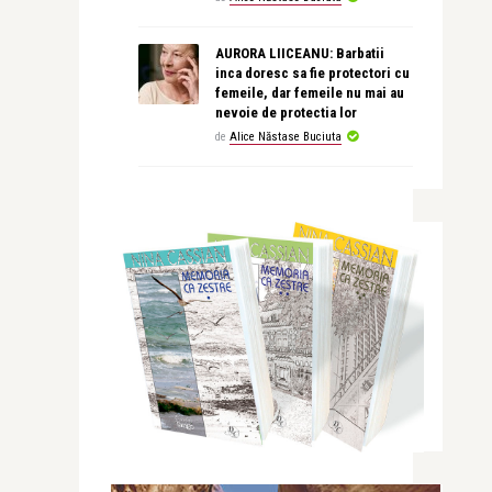
AURORA LIICEANU: Barbatii
inca doresc sa fie protectori cu
femeile, dar femeile nu mai au
nevoie de protectia lor
de
Alice Năstase Buciuta