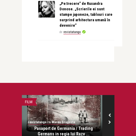
„Pe:trecere” de Ruxandra
Donose. „Scrierile ei sunt
stampe japoneze, tablouri care
surprind arhitectura umană în
devenire”
de
revistatango
FILM
STIRI
revistatango.ro Marea Dragoste
revistatango
onose.
Pasaport de Germania / Trading
13 tineri vio
Germans in regia lui Razv ...