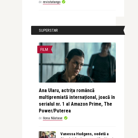
de
revistatango
SUPERSTAR
FILM
Ana Ularu, actrița româncă
multipremiată internațional, joacă în
serialul nr. 1 al Amazon Prime, The
Power/Puterea
de
Ilona Năstase
Vanessa Hudgens, vedetă a