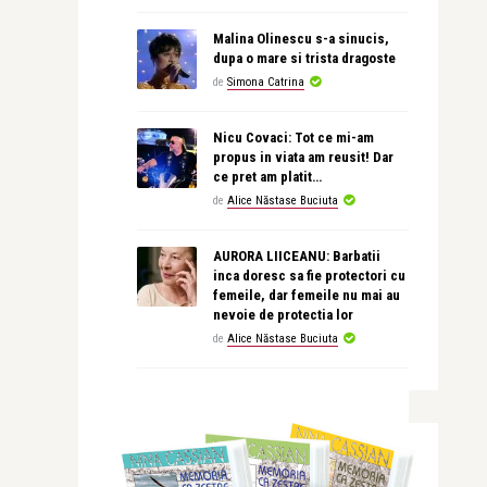
Malina Olinescu s-a sinucis,
dupa o mare si trista dragoste
de
Simona Catrina
Nicu Covaci: Tot ce mi-am
propus in viata am reusit! Dar
ce pret am platit…
de
Alice Năstase Buciuta
AURORA LIICEANU: Barbatii
inca doresc sa fie protectori cu
femeile, dar femeile nu mai au
nevoie de protectia lor
de
Alice Năstase Buciuta