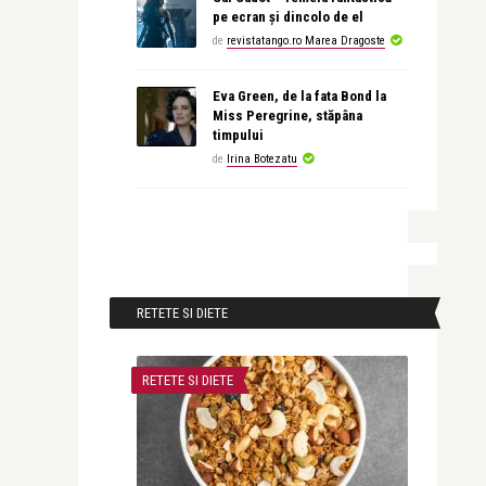
pe ecran și dincolo de el
de
revistatango.ro Marea Dragoste
Eva Green, de la fata Bond la
Miss Peregrine, stăpâna
timpului
de
Irina Botezatu
RETETE SI DIETE
RETETE SI DIETE