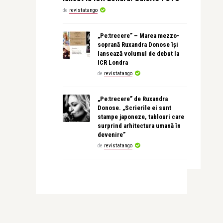
de
revistatango
„Pe:trecere” – Marea mezzo-
soprană Ruxandra Donose își
lansează volumul de debut la
ICR Londra
de
revistatango
„Pe:trecere” de Ruxandra
Donose. „Scrierile ei sunt
stampe japoneze, tablouri care
surprind arhitectura umană în
devenire”
de
revistatango