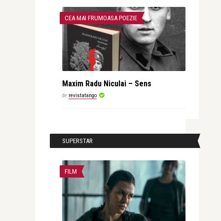
CEA MAI FRUMOASA POEZIE
Maxim Radu Niculai – Sens
de
revistatango
SUPERSTAR
FILM