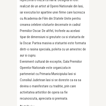
reprezinta o muza cu harfa. Designul a fost
realizat de un artist al Operei Nationale din Iasi,
iar executia lor apartine unei firme care lucreaza
cu Academia de Film din Statele Unite pentru
crearea celebrei statuete decernate in cadrul
Premiilor Oscar. De altfel, trofeele au acelasi
tipar de dimensiuni si greutate ca si statueta de
la Oscar. Partea masiva a statuetei este formata
dintr-o rasina speciala, poleita cu un amestec de
aur si cupru.
Eveniment cultural de exceptie, Gala Premiilor
Operelor Nationale este organizata in
parteneriat cu Primaria Municipiului Iasi si
Consiliul Judetean Iasi si se doreste ca ea sa
devina o manifestare cu traditie, prin care
activitatea artistilor de opera sa fie
recunoscuta, apreciata si premiata.