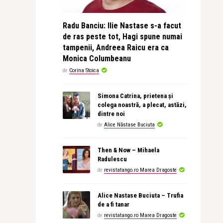
Radu Banciu: Ilie Nastase s-a facut
de ras peste tot, Hagi spune numai
tampenii, Andreea Raicu era ca
Monica Columbeanu
de
Corina Stoica
Simona Catrina, prietena și
colega noastră, a plecat, astăzi,
dintre noi
de
Alice Năstase Buciuta
Then & Now – Mihaela
Radulescu
de
revistatango.ro Marea Dragoste
Alice Nastase Buciuta – Trufia
de a fi tanar
de
revistatango.ro Marea Dragoste