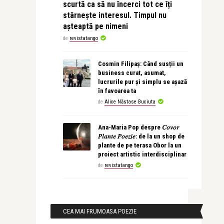
scurtă ca să nu încerci tot ce îți
stârnește interesul. Timpul nu
așteaptă pe nimeni
de
revistatango
Cosmin Filipaș: Când susții un
business curat, asumat,
lucrurile pur și simplu se așază
în favoarea ta
de
Alice Năstase Buciuta
Ana-Maria Pop despre 𝐶𝑜𝑣𝑜𝑟
𝑃𝑙𝑎𝑛𝑡𝑒 𝑃𝑜𝑒𝑧𝑖𝑒: de la un shop de
plante de pe terasa Obor la un
proiect artistic interdisciplinar
de
revistatango
CEA MAI FRUMOASA POEZIE