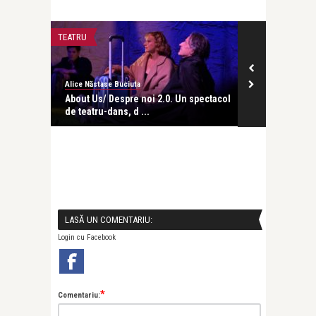
TEATRU
CONCERTE & SP
Alice Năstase Buciuta
Alice Năstase B
ele din
About Us/ Despre noi 2.0. Un spectacol
Prințesa Circ
de teatru-dans, d ...
bijuterie al Te
LASĂ UN COMENTARIU:
Login cu Facebook
*
Comentariu: