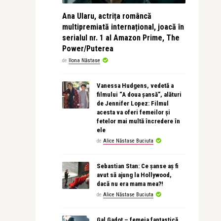
Ana Ularu, actrița româncă
multipremiată internațional, joacă în
serialul nr. 1 al Amazon Prime, The
Power/Puterea
de
Ilona Năstase
Vanessa Hudgens, vedetă a
filmului “A doua șansă”, alături
de Jennifer Lopez: Filmul
acesta va oferi femeilor și
fetelor mai multă încredere în
ele
de
Alice Năstase Buciuta
Sebastian Stan: Ce șanse aș fi
avut să ajung la Hollywood,
dacă nu era mama mea?!
de
Alice Năstase Buciuta
Gal Gadot – femeia fantastică