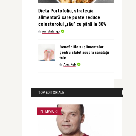
Dieta Portofoliu, strategia
alimentară care poate reduce
colesterolul „rău” cu până la 30%
de
revistatango
Beneficiile suplimentelor
pentru slăbit asupra sănătății
tale
de
Alex Pub
TOP EDITORIALE
INTERVIURI