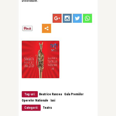
Distribuie:
·
Tag-uri:
Beatrice Rancea
Gala Premiilor
·
Operelor Nationale
Iasi
Categorii:
Teatru