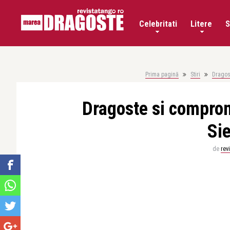
Celebritati
Litere
S
Prima pagină
Stiri
Dragos
Dragoste si comprom
Si
de
rev