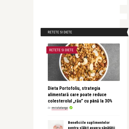
RETETE SI DIETE
RETETE SI DIETE
Dieta Portofoliu, strategia
alimentară care poate reduce
colesterolul „rău” cu până la 30%
de
revistatango
Beneficiile suplimentelor
pentru slăbit asupra sănătății