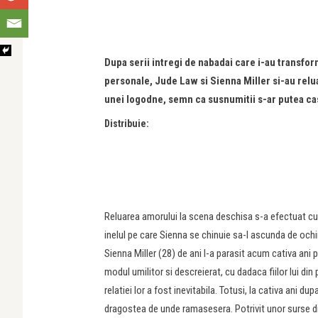
Dupa serii intregi de nabadai care i-au transfo
personale, Jude Law si Sienna Miller si-au relu
unei logodne, semn ca susnumitii s-ar putea ca
Distribuie:
Reluarea amorului la scena deschisa s-a efectuat cu 
inelul pe care Sienna se chinuie sa-l ascunda de ochii v
Sienna Miller (28) de ani l-a parasit acum cativa ani 
modul umilitor si descreierat, cu dadaca fiilor lui din
relatiei lor a fost inevitabila. Totusi, la cativa ani d
dragostea de unde ramasesera. Potrivit unor surse din