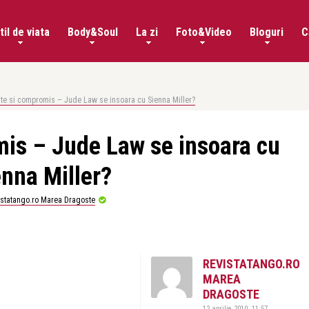
til de viata
Body&Soul
La zi
Foto&Video
Bloguri
C
te si compromis – Jude Law se insoara cu Sienna Miller?
is – Jude Law se insoara cu
enna Miller?
istatango.ro Marea Dragoste
REVISTATANGO.RO
MAREA
DRAGOSTE
12 aprilie 2010, 11:57