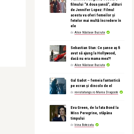
filmului “A doua șansă”, alături
de Jennifer Lopez: Filmul
acesta va oferi femeilor și
fetelor mai multă încredere în
ele
de
Alice Năstase Buciuta
Sebastian Stan: Ce șanse aș fi
avut să ajung la Hollywood,
dacă nu era mama mea?!
de
Alice Năstase Buciuta
Gal Gadot – femeia fantastică
pe ecran și dincolo de el
de
revistatango.ro Marea Dragoste
Eva Green, de la fata Bond la
Miss Peregrine, stăpâna
timpului
de
Irina Botezatu