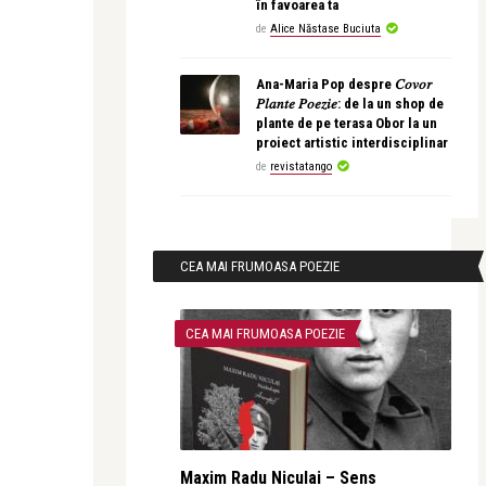
în favoarea ta
de
Alice Năstase Buciuta
Ana-Maria Pop despre 𝐶𝑜𝑣𝑜𝑟
𝑃𝑙𝑎𝑛𝑡𝑒 𝑃𝑜𝑒𝑧𝑖𝑒: de la un shop de
plante de pe terasa Obor la un
proiect artistic interdisciplinar
de
revistatango
CEA MAI FRUMOASA POEZIE
CEA MAI FRUMOASA POEZIE
Maxim Radu Niculai – Sens