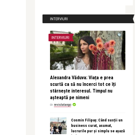
INTERVIURI
INTERVIURI
Alexandra Văduva: Viața e prea
scurtă ca să nu încerci tot ce îți
stârnește interesul. Timpul nu
așteaptă pe nimeni
de
revistatango
Cosmin Filipaș: Când susții un
business curat, asumat,
lucrurile pur și simplu se așază