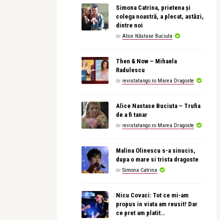
Simona Catrina, prietena și
colega noastră, a plecat, astăzi,
dintre noi
de
Alice Năstase Buciuta
Then & Now – Mihaela
Radulescu
de
revistatango.ro Marea Dragoste
Alice Nastase Buciuta – Trufia
de a fi tanar
de
revistatango.ro Marea Dragoste
Malina Olinescu s-a sinucis,
dupa o mare si trista dragoste
de
Simona Catrina
Nicu Covaci: Tot ce mi-am
propus in viata am reusit! Dar
ce pret am platit…