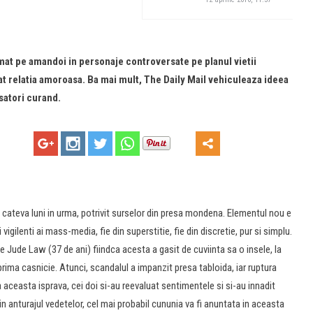
rmat pe amandoi in personaje controversate pe planul vietii
at relatia amoroasa. Ba mai mult, The Daily Mail vehiculeaza ideea
satori curand.
cateva luni in urma, potrivit surselor din presa mondena. Elementul nou e
igilenti ai mass-media, fie din superstitie, fie din discretie, pur si simplu.
pe Jude Law (37 de ani) fiindca acesta a gasit de cuviinta sa o insele, la
 prima casnicie. Atunci, scandalul a impanzit presa tabloida, iar ruptura
upa aceasta isprava, cei doi si-au reevaluat sentimentele si si-au innadit
 anturajul vedetelor, cel mai probabil cununia va fi anuntata in aceasta