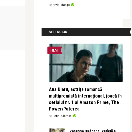
de
revistatango
SUPERSTAR
FILM
Ana Ularu, actrița româncă
multipremiată internațional, joacă în
serialul nr. 1 al Amazon Prime, The
Power/Puterea
de
Ilona Năstase
Vanessa Hudgens, vedetă a