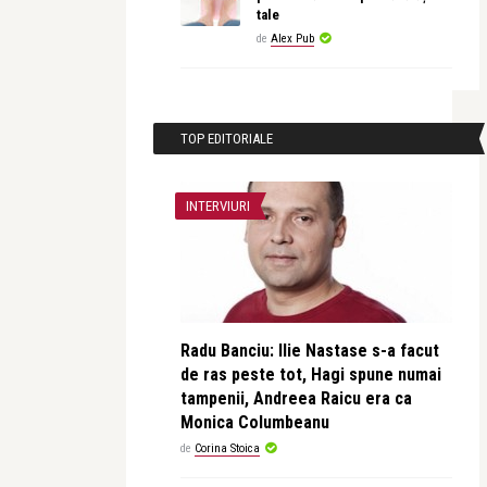
tale
de
Alex Pub
TOP EDITORIALE
INTERVIURI
Radu Banciu: Ilie Nastase s-a facut
de ras peste tot, Hagi spune numai
tampenii, Andreea Raicu era ca
Monica Columbeanu
de
Corina Stoica