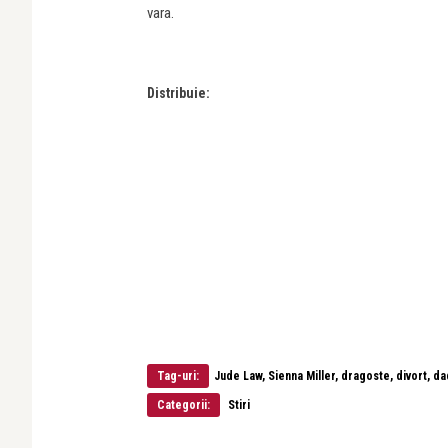
vara.
Distribuie:
Tag-uri:
Jude Law, Sienna Miller, dragoste, divort, d
Categorii:
Stiri