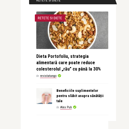
RETETE SI DIETE
RETETE SI DIETE
Dieta Portofoliu, strategia
alimentară care poate reduce
colesterolul „rău” cu până la 30%
de
revistatango
Beneficiile suplimentelor
pentru slăbit asupra sănătății
tale
de
Alex Pub