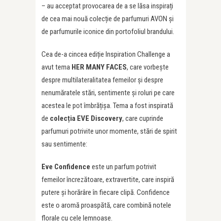
– au acceptat provocarea de a se lăsa inspirați
de cea mai nouă colecție de parfumuri AVON și
de parfumurile iconice din portofoliul brandului.
Cea de-a cincea ediție Inspiration Challenge a
avut tema
HER MANY FACES
, care vorbește
despre multilateralitatea femeilor și despre
nenumăratele stări, sentimente și roluri pe care
acestea le pot îmbrățișa. Tema a fost inspirată
de
colecția EVE Discovery
, care cuprinde
parfumuri potrivite unor momente, stări de spirit
sau sentimente:
Eve Confidence
este un parfum potrivit
femeilor încrezătoare, extravertite, care inspiră
putere și horărâre în fiecare clipă. Confidence
este o aromă proaspătă, care combină notele
florale cu cele lemnoase.