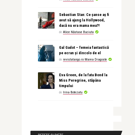
Sebastian Stan: Ce șanse aș fi
avut să ajung la Hollywood,
dacă nu era mama mea?!
de
Alice Năstase Buciuta
Gal Gadot – femeia fantastică
pe ecran și dincolo de el
de
revistatango.ro Marea Dragoste
Eva Green, de la fata Bond la
Miss Peregrine, stăpâna
timpului
de
Irina Botezatu