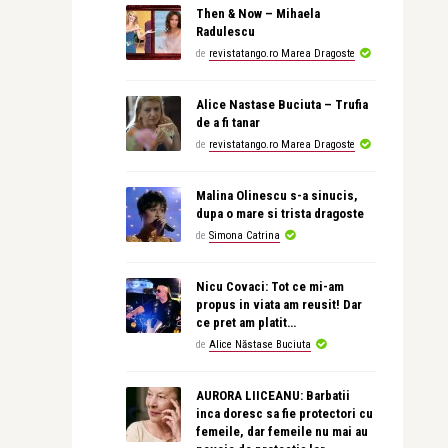
Then & Now – Mihaela
Radulescu
de
revistatango.ro Marea Dragoste
Alice Nastase Buciuta – Trufia
de a fi tanar
de
revistatango.ro Marea Dragoste
Malina Olinescu s-a sinucis,
dupa o mare si trista dragoste
de
Simona Catrina
Nicu Covaci: Tot ce mi-am
propus in viata am reusit! Dar
ce pret am platit…
de
Alice Năstase Buciuta
AURORA LIICEANU: Barbatii
inca doresc sa fie protectori cu
femeile, dar femeile nu mai au