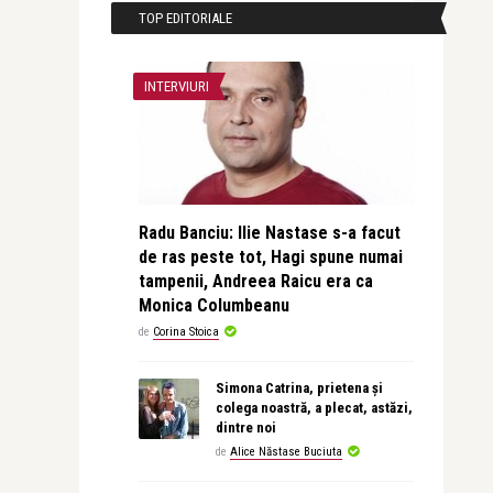
TOP EDITORIALE
INTERVIURI
Radu Banciu: Ilie Nastase s-a facut
de ras peste tot, Hagi spune numai
tampenii, Andreea Raicu era ca
Monica Columbeanu
de
Corina Stoica
Simona Catrina, prietena și
colega noastră, a plecat, astăzi,
dintre noi
de
Alice Năstase Buciuta