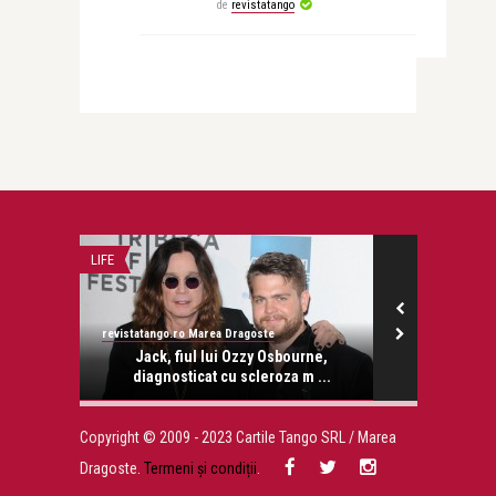
de
revistatango
LIFE
ALICE NASTASE 
revistatango.ro Marea Dragoste
Alice Năstase B
onose.
Jack, fiul lui Ozzy Osbourne,
Por
diagnosticat cu scleroza m ...
Copyright © 2009 - 2023 Cartile Tango SRL / Marea
Dragoste.
Termeni și condiții
.