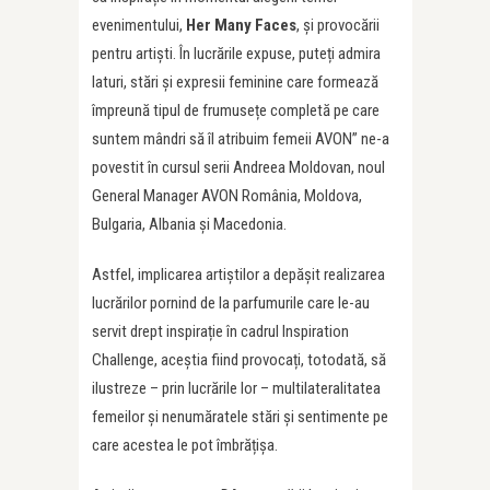
evenimentului,
Her Many Faces
, și provocării
pentru artiști. În lucrările expuse, puteți admira
laturi, stări și expresii feminine care formează
împreună tipul de frumusețe completă pe care
suntem mândri să îl atribuim femeii AVON” ne-a
povestit în cursul serii Andreea Moldovan, noul
General Manager AVON România, Moldova,
Bulgaria, Albania și Macedonia.
Astfel, implicarea artiștilor a depășit realizarea
lucrărilor pornind de la parfumurile care le-au
servit drept inspirație în cadrul Inspiration
Challenge, aceștia fiind provocați, totodată, să
ilustreze – prin lucrările lor – multilateralitatea
femeilor și nenumăratele stări și sentimente pe
care acestea le pot îmbrățișa.