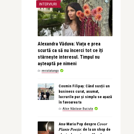
INTERVIURI
Alexandra Văduva: Viața e prea
scurtă ca să nu încerci tot ce îți
stârnește interesul. Timpul nu
așteaptă pe nimeni
de
revistatango
Cosmin Filipaș: Când susții un
business curat, asumat,
lucrurile pur și simplu se așază
în favoarea ta
de
Alice Năstase Buciuta
Ana-Maria Pop despre 𝐶𝑜𝑣𝑜𝑟
𝑃𝑙𝑎𝑛𝑡𝑒 𝑃𝑜𝑒𝑧𝑖𝑒: de la un shop de