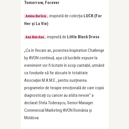
Tomorrow, Forever
, inspirată de colecția
LUCK (For
Amina Burloiu
Her și La Vie)
, inspirată de
Little Black Dress
Ana Ban Ana
„Ca în fiecare an, povestea Inspiration Challenge
by AVON continuă, așa că lucrările expuse la
eveniment vor fi licitate în scop caritabil, urmând
ca fondurile să fie alocate în totalitate
Asociației M.A.M.E., pentru susținerea
programelor de terapie emoțională de care copiii
diagnosticați cu cancer au atâta nevoie” a
declarat Stela Toderașcu, Senior Manager
Commercial Marketing AVON România și
Moldova.