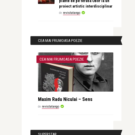
plante de pe terasa Obor la un
proiect artistic interdisciplinar
de
revistatango
CEA MAI FRUMOASA POEZIE
CEA MAI FRUMOASA POEZIE
Maxim Radu Niculai – Sens
de
revistatango
SUPERSTAR