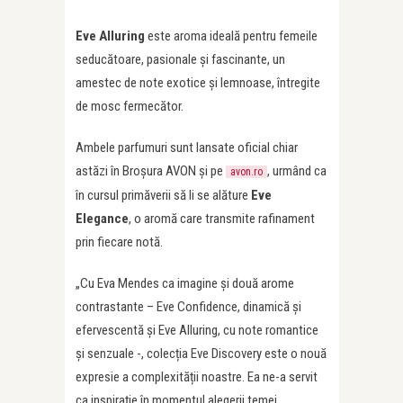
Eve Alluring
este aroma ideală pentru femeile
seducătoare, pasionale și fascinante, un
amestec de note exotice și lemnoase, întregite
de mosc fermecător.
Ambele parfumuri sunt lansate oficial chiar
astăzi în Broșura AVON și pe
, urmând ca
avon.ro
în cursul primăverii să li se alăture
Eve
Elegance
, o aromă care transmite rafinament
prin fiecare notă.
„Cu Eva Mendes ca imagine și două arome
contrastante – Eve Confidence, dinamică și
efervescentă și Eve Alluring, cu note romantice
și senzuale -, colecția Eve Discovery este o nouă
expresie a complexității noastre. Ea ne-a servit
ca inspirație în momentul alegerii temei