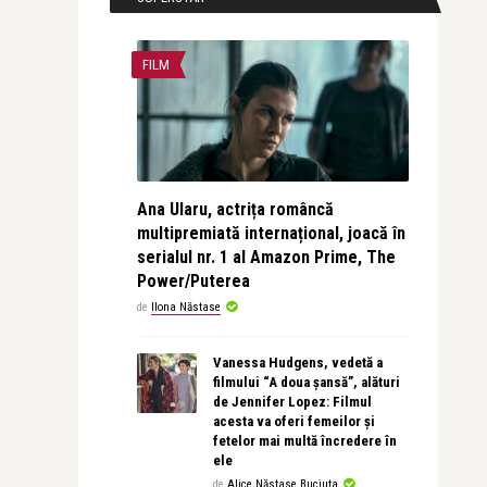
FILM
Ana Ularu, actrița româncă
multipremiată internațional, joacă în
serialul nr. 1 al Amazon Prime, The
Power/Puterea
de
Ilona Năstase
Vanessa Hudgens, vedetă a
filmului “A doua șansă”, alături
de Jennifer Lopez: Filmul
acesta va oferi femeilor și
fetelor mai multă încredere în
ele
de
Alice Năstase Buciuta