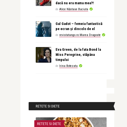
dacă nu era mama mea?!
de
Alice Năstase Buciuta
Gal Gadot – femeia fantastică
pe ecran și dincolo de el
de
revistatango.ro Marea Dragoste
Eva Green, de la fata Bond la
Miss Peregrine, stăpâna
timpului
de
Irina Botezatu
RETETE SI DIETE
RETETE SI DIETE