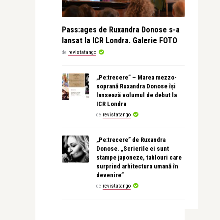
Pass:ages de Ruxandra Donose s-a
lansat la ICR Londra. Galerie FOTO
de
revistatango
„Pe:trecere” – Marea mezzo-
soprană Ruxandra Donose își
lansează volumul de debut la
ICR Londra
de
revistatango
„Pe:trecere” de Ruxandra
Donose. „Scrierile ei sunt
stampe japoneze, tablouri care
surprind arhitectura umană în
devenire”
de
revistatango