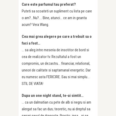
Care este parfumul tau preferat?
Puteti sa scoateti un supliment cu lista pe care
o am?…Nu?…. Bine, atunci… ce am in geanta
acum? Vera Wang.
Cea mai grea alegere pe care a trebuit sa o
faci a fost…
… sa aleg intre meseria de insotitor de bord si
cea de realizator tv. Rezultatul a fost un
compromis, un dezastru… financiar, relational,
uneori de calitate si saptamanal energetic. Dar
eu numesc asta FERICIRE. Sau si mai simplu…
STIL DE VIATA!
Dupa un one night stand, te-ai simtit…
… ca un dalmatian cu pete de alb si negru si am
alergat sa fac un dus; teoretic, nu ai dreptul sa
separi sexul de dragoste. Practic, insa… ni se