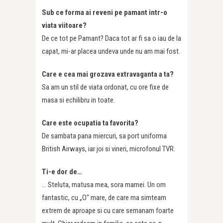
Sub ce forma ai reveni pe pamant intr-o
viata viitoare?
De ce tot pe Pamant? Daca tot ar fi sa o iau de la
capat, mi-ar placea undeva unde nu am mai fost.
Care e cea mai grozava extravaganta a ta?
Sa am un stil de viata ordonat, cu ore fixe de
masa si echilibru in toate.
Care este ocupatia ta favorita?
De sambata pana miercuri, sa port uniforma
British Airways, iar joi si vineri, microfonul TVR.
Ti-e dor de…
… Steluta, matusa mea, sora mamei. Un om
fantastic, cu „O“ mare, de care ma simteam
extrem de aproape si cu care semanam foarte