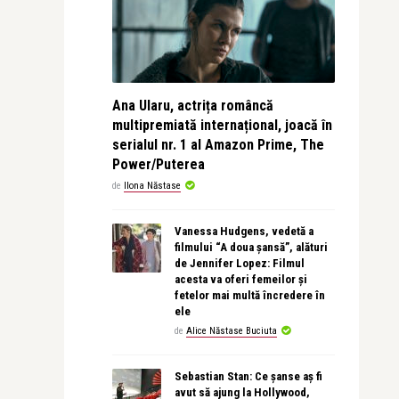
Ana Ularu, actrița româncă
multipremiată internațional, joacă în
serialul nr. 1 al Amazon Prime, The
Power/Puterea
de
Ilona Năstase
Vanessa Hudgens, vedetă a
filmului “A doua șansă”, alături
de Jennifer Lopez: Filmul
acesta va oferi femeilor și
fetelor mai multă încredere în
ele
de
Alice Năstase Buciuta
Sebastian Stan: Ce șanse aș fi
avut să ajung la Hollywood,