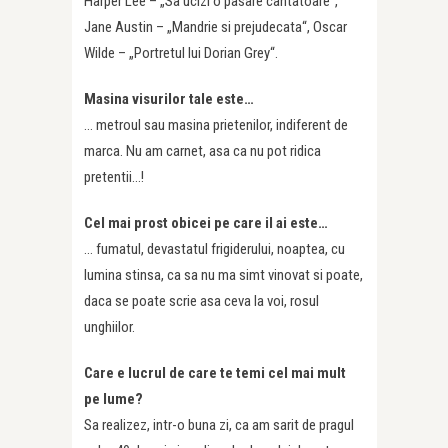
Harper Lee – „Sa ucizi o pasare cantatoare“,
Jane Austin – „Mandrie si prejudecata“, Oscar
Wilde – „Portretul lui Dorian Grey“.
Masina visurilor tale este…
… metroul sau masina prietenilor, indiferent de
marca. Nu am carnet, asa ca nu pot ridica
pretentii…!
Cel mai prost obicei pe care il ai este…
… fumatul, devastatul frigiderului, noaptea, cu
lumina stinsa, ca sa nu ma simt vinovat si poate,
daca se poate scrie asa ceva la voi, rosul
unghiilor.
Care e lucrul de care te temi cel mai mult
pe lume?
Sa realizez, intr-o buna zi, ca am sarit de pragul