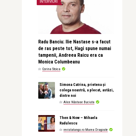
INTERVIURI
Radu Banciu: Ilie Nastase s-a facut
de ras peste tot, Hagi spune numai
tampenii, Andreea Raicu era ca
Monica Columbeanu
de
Corina Stoica
Simona Catrina, prietena și
colega noastră, a plecat, astăzi,
dintre noi
de
Alice Năstase Buciuta
Then & Now – Mihaela
Radulescu
de
revistatango.ro Marea Dragoste