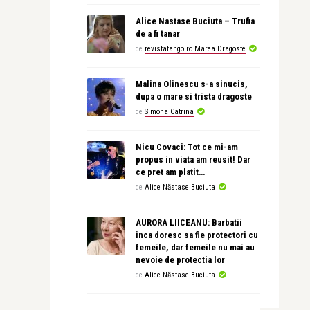
Alice Nastase Buciuta – Trufia
de a fi tanar
de
revistatango.ro Marea Dragoste
Malina Olinescu s-a sinucis,
dupa o mare si trista dragoste
de
Simona Catrina
Nicu Covaci: Tot ce mi-am
propus in viata am reusit! Dar
ce pret am platit…
de
Alice Năstase Buciuta
AURORA LIICEANU: Barbatii
inca doresc sa fie protectori cu
femeile, dar femeile nu mai au
nevoie de protectia lor
de
Alice Năstase Buciuta