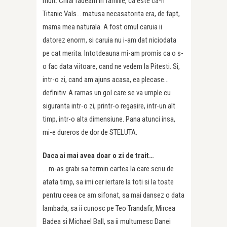
mult. Chiar radeam in familie, ca este ca-n
Titanic Vals… matusa necasatorita era, de fapt,
mama mea naturala. A fost omul caruia ii
datorez enorm, si caruia nu i-am dat niciodata
pe cat merita. Intotdeauna mi-am promis ca o s-
o fac data viitoare, cand ne vedem la Pitesti. Si,
intr-o zi, cand am ajuns acasa, ea plecase…
definitiv. A ramas un gol care se va umple cu
siguranta intr-o zi, printr-o regasire, intr-un alt
timp, intr-o alta dimensiune. Pana atunci insa,
mi-e dureros de dor de STELUTA.
Daca ai mai avea doar o zi de trait…
… m-as grabi sa termin cartea la care scriu de
atata timp, sa imi cer iertare la toti si la toate
pentru ceea ce am sifonat, sa mai dansez o data
lambada, sa ii cunosc pe Teo Trandafir, Mircea
Badea si Michael Ball, sa ii multumesc Danei