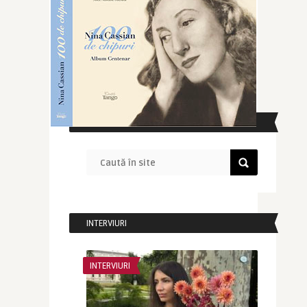
CAUTĂ ÎN SITE
INTERVIURI
INTERVIURI