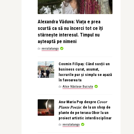
Alexandra Văduva: Viața e prea
scurtă ca să nu încerci tot ce îți
stârnește interesul. Timpul nu
așteaptă pe nimeni
de
revistatango
Cosmin Filipaș: Când susții un
business curat, asumat,
lucrurile pur și simplu se așază
în favoarea ta
de
Alice Năstase Buciuta
Ana-Maria Pop despre 𝐶𝑜𝑣𝑜𝑟
𝑃𝑙𝑎𝑛𝑡𝑒 𝑃𝑜𝑒𝑧𝑖𝑒: de la un shop de
plante de pe terasa Obor la un
proiect artistic interdisciplinar
de
revistatango