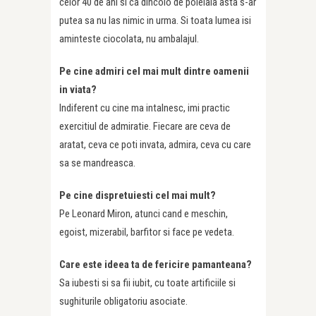
celor 40 de ani si ca dincolo de poleiala asta s-ar
putea sa nu las nimic in urma. Si toata lumea isi
aminteste ciocolata, nu ambalajul.
Pe cine admiri cel mai mult dintre oamenii
in viata?
Indiferent cu cine ma intalnesc, imi practic
exercitiul de admiratie. Fiecare are ceva de
aratat, ceva ce poti invata, admira, ceva cu care
sa se mandreasca.
Pe cine dispretuiesti cel mai mult?
Pe Leonard Miron, atunci cand e meschin,
egoist, mizerabil, barfitor si face pe vedeta.
Care este ideea ta de fericire pamanteana?
Sa iubesti si sa fii iubit, cu toate artificiile si
sughiturile obligatoriu asociate.