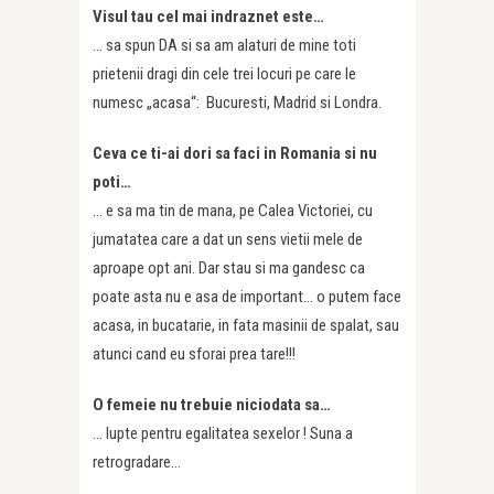
Visul tau cel mai indraznet este…
… sa spun DA si sa am alaturi de mine toti
prietenii dragi din cele trei locuri pe care le
numesc „acasa“: Bucuresti, Madrid si Londra.
Ceva ce ti-ai dori sa faci in Romania si nu
poti…
… e sa ma tin de mana, pe Calea Victoriei, cu
jumatatea care a dat un sens vietii mele de
aproape opt ani. Dar stau si ma gandesc ca
poate asta nu e asa de important… o putem face
acasa, in bucatarie, in fata masinii de spalat, sau
atunci cand eu sforai prea tare!!!
O femeie nu trebuie niciodata sa…
… lupte pentru egalitatea sexelor ! Suna a
retrogradare…