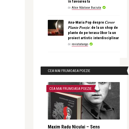
în favoarea ta
de
Alice Năstase Buciuta
Ana-Maria Pop despre 𝐶𝑜𝑣𝑜𝑟
𝑃𝑙𝑎𝑛𝑡𝑒 𝑃𝑜𝑒𝑧𝑖𝑒: de la un shop de
plante de pe terasa Obor la un
proiect artistic interdisciplinar
de
revistatango
CEA MAI FRUMOASA POEZIE
CEA MAI FRUMOASA POEZIE
Maxim Radu Niculai – Sens