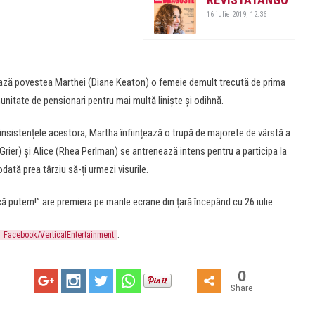
16 iulie 2019, 12:36
tează povestea Marthei (Diane Keaton) o femeie demult trecută de prima
nitate de pensionari pentru mai multă liniște și odihnă.
insistențele acestora, Martha înființează o trupă de majorete de vârstă a
Grier) și Alice (Rhea Perlman) se antrenează intens pentru a participa la
ată prea târziu să-ți urmezi visurile.
ncă putem!” are premiera pe marile ecrane din țară începând cu 26 iulie.
.
Facebook/VerticalEntertainment
0
Share