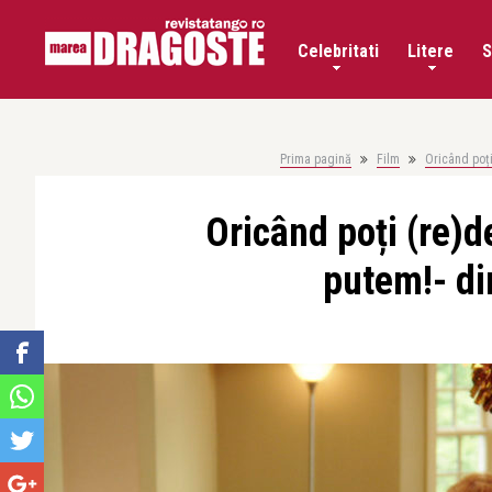
Celebritati
Litere
S
Prima pagină
Film
Oricând poți
Oricând poți (re)d
putem!- di