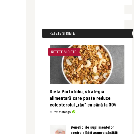
RETETE SI DIETE
RETETE SI DIETE
Dieta Portofoliu, strategia
alimentară care poate reduce
colesterolul „rău” cu până la 30%
de
revistatango
Beneficiile suplimentelor
pentru slăbit asupra sănătății