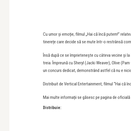
Cu umor și emoție, filmul „Hai că încă putem!” rela
tinerețe care decide să se mute într-o restrânsă comu
Însă după ce se împrietenește cu câteva vecine și la 
treia. Împreună cu Sheryl (Jacki Weaver), Olive (Pam 
un concurs dedicat, demonstrând astfel că nu e niciod
Distribuit de Vertical Entertainment, filmul “Hai că î
Mai multe informații se găsesc pe pagina de oficială
Distribuie: