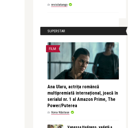
de
revistatango
SUPERSTAR
FILM
Ana Ularu, actrița româncă
multipremiată internațional, joacă în
serialul nr. 1 al Amazon Prime, The
Power/Puterea
de
Ilona Năstase
Vanessa Hudgens, vedetă a