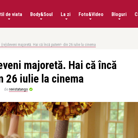
til de viata
Body&Soul
La zi
Foto&Video
Bloguri
C
 (re)deveni majoretă. Hai că încă putem!- din 26 iulie la cinema
eveni majoretă. Hai că încă
n 26 iulie la cinema
de
revistatango