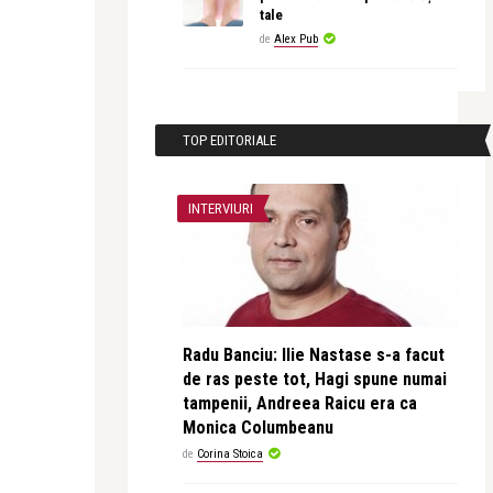
tale
de
Alex Pub
TOP EDITORIALE
INTERVIURI
Radu Banciu: Ilie Nastase s-a facut
de ras peste tot, Hagi spune numai
tampenii, Andreea Raicu era ca
Monica Columbeanu
de
Corina Stoica