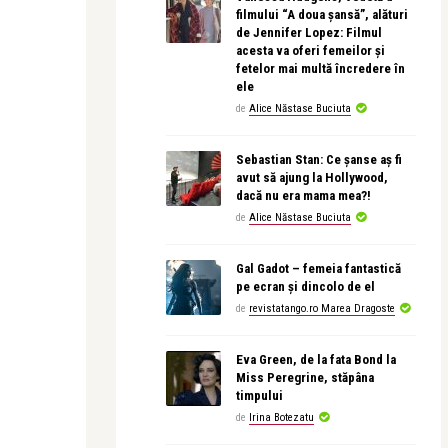
filmului “A doua șansă”, alături
de Jennifer Lopez: Filmul
acesta va oferi femeilor și
fetelor mai multă încredere în
ele
de
Alice Năstase Buciuta
Sebastian Stan: Ce șanse aș fi
avut să ajung la Hollywood,
dacă nu era mama mea?!
de
Alice Năstase Buciuta
Gal Gadot – femeia fantastică
pe ecran și dincolo de el
de
revistatango.ro Marea Dragoste
Eva Green, de la fata Bond la
Miss Peregrine, stăpâna
timpului
de
Irina Botezatu