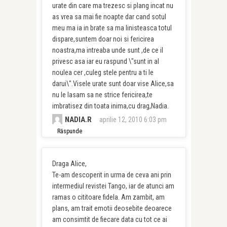
urate din care ma trezesc si plang incat nu
as vrea sa mai fie noapte dar cand sotul
meu ma ia in brate sa ma linisteasca totul
dispare,suntem doar noi si fericirea
noastra,ma intreaba unde sunt ,de ce il
privesc asa iar eu raspund \"sunt in al
noulea cer ,culeg stele pentru a ti le
darui\".Visele urate sunt doar vise Alice,sa
nu le lasam sa ne strice fericirea,te
imbratisez din toata inima,cu drag,Nadia.
NADIA.R
aprilie 12, 2010 6:03 pm
Răspunde
Draga Alice,
Te-am descoperit in urma de ceva ani prin
intermediul revistei Tango, iar de atunci am
ramas o cititoare fidela. Am zambit, am
plans, am trait emotii deosebite deoarece
am consimtit de fiecare data cu tot ce ai