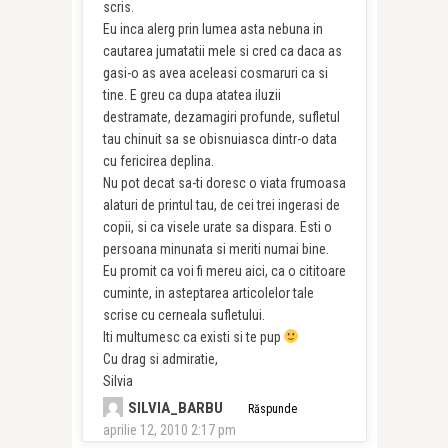
scris.
Eu inca alerg prin lumea asta nebuna in
cautarea jumatatii mele si cred ca daca as
gasi-o as avea aceleasi cosmaruri ca si
tine. E greu ca dupa atatea iluzii
destramate, dezamagiri profunde, sufletul
tau chinuit sa se obisnuiasca dintr-o data
cu fericirea deplina.
Nu pot decat sa-ti doresc o viata frumoasa
alaturi de printul tau, de cei trei ingerasi de
copii, si ca visele urate sa dispara. Esti o
persoana minunata si meriti numai bine.
Eu promit ca voi fi mereu aici, ca o cititoare
cuminte, in asteptarea articolelor tale
scrise cu cerneala sufletului.
Iti multumesc ca existi si te pup
Cu drag si admiratie,
Silvia
SILVIA_BARBU
Răspunde
aprilie 12, 2010 2:17 pm