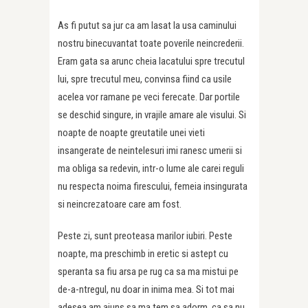
As fi putut sa jur ca am lasat la usa caminului
nostru binecuvantat toate poverile neincrederii.
Eram gata sa arunc cheia lacatului spre trecutul
lui, spre trecutul meu, convinsa fiind ca usile
acelea vor ramane pe veci ferecate. Dar portile
se deschid singure, in vrajile amare ale visului. Si
noapte de noapte greutatile unei vieti
insangerate de neintelesuri imi ranesc umerii si
ma obliga sa redevin, intr-o lume ale carei reguli
nu respecta noima firescului, femeia insingurata
si neincrezatoare care am fost.
Peste zi, sunt preoteasa marilor iubiri. Peste
noapte, ma preschimb in eretic si astept cu
speranta sa fiu arsa pe rug ca sa ma mistui pe
de-a-ntregul, nu doar in inima mea. Si tot mai
adesea am ajuns sa ma tem sa adorm, ca sa nu