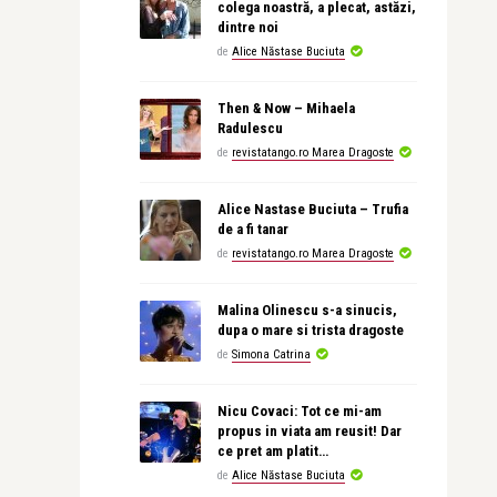
colega noastră, a plecat, astăzi,
dintre noi
de
Alice Năstase Buciuta
Then & Now – Mihaela
Radulescu
de
revistatango.ro Marea Dragoste
Alice Nastase Buciuta – Trufia
de a fi tanar
de
revistatango.ro Marea Dragoste
Malina Olinescu s-a sinucis,
dupa o mare si trista dragoste
de
Simona Catrina
Nicu Covaci: Tot ce mi-am
propus in viata am reusit! Dar
ce pret am platit…
de
Alice Năstase Buciuta