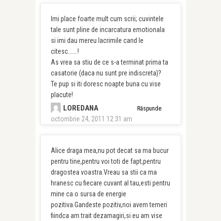
Imi place foarte mult cum scrii; cuvintele
tale sunt pline de incarcatura emotionala
si imi dau mereu lacrimile cand le
citesc…….!
As vrea sa stiu de ce s-a terminat prima ta
casatorie (daca nu sunt pre indiscreta)?
Te pup si iti doresc noapte buna cu vise
placute!
LOREDANA
Răspunde
octombrie 24, 2011 12:31 am
Alice draga mea,nu pot decat sa ma bucur
pentru tine,pentru voi toti de fapt,pentru
dragostea voastra.Vreau sa stii ca ma
hranesc cu fiecare cuvant al tau,esti pentru
mine ca o sursa de energie
pozitiva.Gandeste pozitiv,noi avem temeri
fiindca am trait dezamagiri,si eu am vise