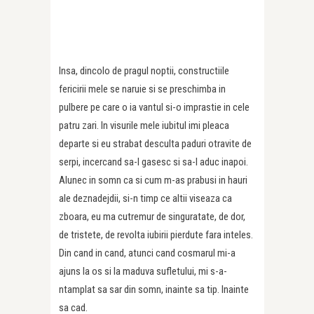
Insa, dincolo de pragul noptii, constructiile
fericirii mele se naruie si se preschimba in
pulbere pe care o ia vantul si-o imprastie in cele
patru zari. In visurile mele iubitul imi pleaca
departe si eu strabat desculta paduri otravite de
serpi, incercand sa-l gasesc si sa-l aduc inapoi.
Alunec in somn ca si cum m-as prabusi in hauri
ale deznadejdii, si-n timp ce altii viseaza ca
zboara, eu ma cutremur de singuratate, de dor,
de tristete, de revolta iubirii pierdute fara inteles.
Din cand in cand, atunci cand cosmarul mi-a
ajuns la os si la maduva sufletului, mi s-a-
ntamplat sa sar din somn, inainte sa tip. Inainte
sa cad.