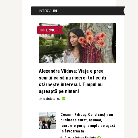
INTERVIURI
INTERVIURI
Alexandra Văduva: Viața e prea
scurtă ca să nu încerci tot ce îți
stârnește interesul. Timpul nu
așteaptă pe nimeni
de
revistatango
Cosmin Filipaș: Când susții un
business curat, asumat,
lucrurile pur și simplu se așază
în favoarea ta
de
Alice Năstase Buciuta