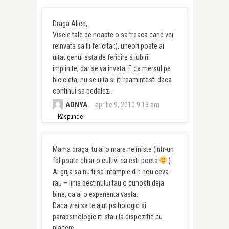
Draga Alice,
Visele tale de noapte o sa treaca cand vei
reinvata sa fii fericita :), uneori poate ai
uitat genul asta de fericire a iubirii
implinite, dar se va invata. E ca mersul pe
bicicleta, nu se uita si iti reamintesti daca
continui sa pedalezi.
ADNYA
aprilie 9, 2010 9:13 am
Răspunde
Mama draga, tu ai o mare neliniste (intr-un
fel poate chiar o cultivi ca esti poeta
).
Ai grija sa nu ti se intample din nou ceva
rau – linia destinului tau o cunosti deja
bine, ca ai o experienta vasta.
Daca vrei sa te ajut psihologic si
parapsihologic iti stau la dispozitie cu
placere.