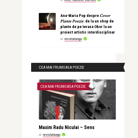
Ana-Maria Pop despre 𝐶𝑜𝑣𝑜𝑟
𝑃𝑙𝑎𝑛𝑡𝑒 𝑃𝑜𝑒𝑧𝑖𝑒: de la un shop de
plante de pe terasa Obor la un
proiect artistic interdisciplinar
de
revistatango
CEA MAI FRUMOASA POEZIE
CEA MAI FRUMOASA POEZIE
Maxim Radu Niculai – Sens
de
revistatango