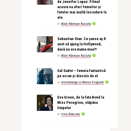
de Jennifer Lopez: Filmul
acesta va oferi femeilor și
fetelor mai multă încredere în
ele
de
Alice Năstase Buciuta
Sebastian Stan: Ce șanse aș fi
avut să ajung la Hollywood,
dacă nu era mama mea?!
de
Alice Năstase Buciuta
Gal Gadot – femeia fantastică
pe ecran și dincolo de el
de
revistatango.ro Marea Dragoste
Eva Green, de la fata Bond la
Miss Peregrine, stăpâna
timpului
de
Irina Botezatu