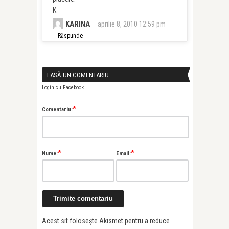
K
KARINA
aprilie 8, 2010 12:59 pm
Răspunde
LASĂ UN COMENTARIU:
Login cu Facebook
*
Comentariu:
*
*
Nume:
Email:
Acest sit folosește Akismet pentru a reduce