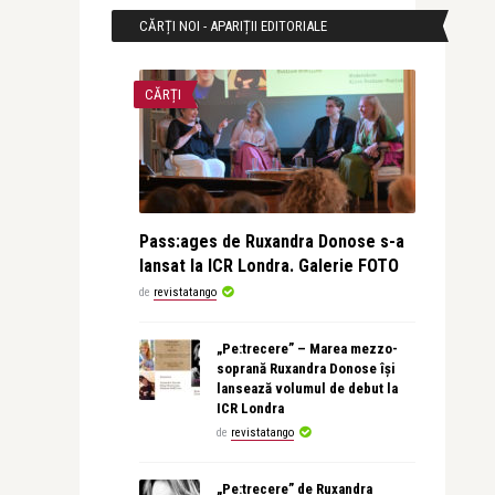
CĂRȚI NOI - APARIȚII EDITORIALE
CĂRȚI
Pass:ages de Ruxandra Donose s-a
lansat la ICR Londra. Galerie FOTO
de
revistatango
„Pe:trecere” – Marea mezzo-
soprană Ruxandra Donose își
lansează volumul de debut la
ICR Londra
de
revistatango
„Pe:trecere” de Ruxandra