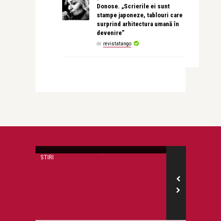
Donose. „Scrierile ei sunt
stampe japoneze, tablouri care
surprind arhitectura umană în
devenire”
de
revistatango
revistatango.ro Marea Dragoste
Costel Busuioc nu a promovat
bacalaureatul nici in a dou ...
STIRI
STIRI
revistatango.ro
onose.
Dragos Chirc
alatu