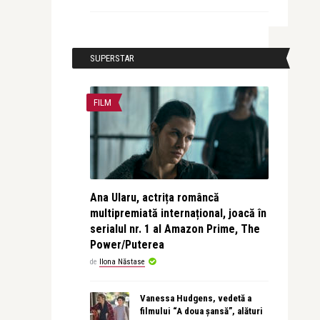
SUPERSTAR
FILM
Ana Ularu, actrița româncă
multipremiată internațional, joacă în
serialul nr. 1 al Amazon Prime, The
Power/Puterea
de
Ilona Năstase
Vanessa Hudgens, vedetă a
filmului “A doua șansă”, alături