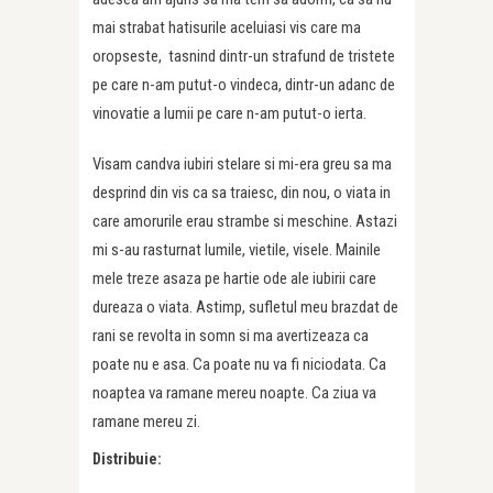
mai strabat hatisurile aceluiasi vis care ma
oropseste, tasnind dintr-un strafund de tristete
pe care n-am putut-o vindeca, dintr-un adanc de
vinovatie a lumii pe care n-am putut-o ierta.
Visam candva iubiri stelare si mi-era greu sa ma
desprind din vis ca sa traiesc, din nou, o viata in
care amorurile erau strambe si meschine. Astazi
mi s-au rasturnat lumile, vietile, visele. Mainile
mele treze asaza pe hartie ode ale iubirii care
dureaza o viata. Astimp, sufletul meu brazdat de
rani se revolta in somn si ma avertizeaza ca
poate nu e asa. Ca poate nu va fi niciodata. Ca
noaptea va ramane mereu noapte. Ca ziua va
ramane mereu zi.
Distribuie: