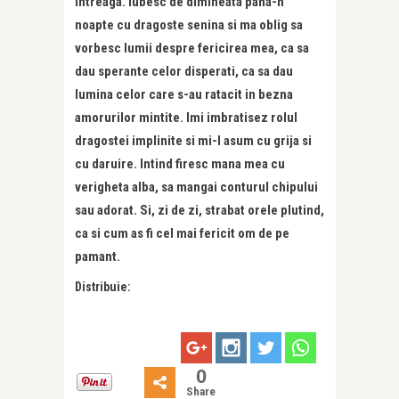
intreaga. Iubesc de dimineata pana-n
noapte cu dragoste senina si ma oblig sa
vorbesc lumii despre fericirea mea, ca sa
dau sperante celor disperati, ca sa dau
lumina celor care s-au ratacit in bezna
amorurilor mintite. Imi imbratisez rolul
dragostei implinite si mi-l asum cu grija si
cu daruire. Intind firesc mana mea cu
verigheta alba, sa mangai conturul chipului
sau adorat. Si, zi de zi, strabat orele plutind,
ca si cum as fi cel mai fericit om de pe
pamant.
Distribuie:
0
Share