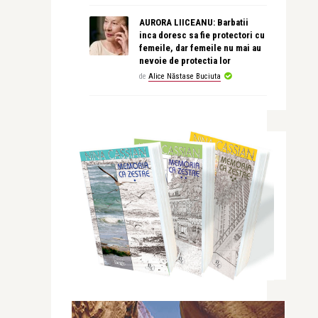
AURORA LIICEANU: Barbatii
inca doresc sa fie protectori cu
femeile, dar femeile nu mai au
nevoie de protectia lor
de
Alice Năstase Buciuta