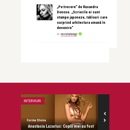
„Pe:trecere” de Ruxandra
Donose. „Scrierile ei sunt
stampe japoneze, tablouri care
surprind arhitectura umană în
devenire”
de
revistatango
INTERVIURI
REVISTA PRESEI
Corina Stoica
Simona Catrina
onose.
Anastasia Lazariuc: Copiii mei au fost
La castel in 