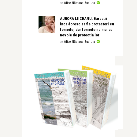
de
Alice Năstase Buciuta
AURORA LIICEANU: Barbatii
inca doresc sa fie protectori cu
femeile, dar femeile nu mai au
nevoie de protectia lor
de
Alice Năstase Buciuta