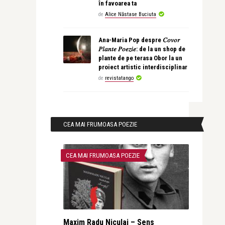
în favoarea ta
de
Alice Năstase Buciuta
Ana-Maria Pop despre 𝐶𝑜𝑣𝑜𝑟
𝑃𝑙𝑎𝑛𝑡𝑒 𝑃𝑜𝑒𝑧𝑖𝑒: de la un shop de
plante de pe terasa Obor la un
proiect artistic interdisciplinar
de
revistatango
CEA MAI FRUMOASA POEZIE
CEA MAI FRUMOASA POEZIE
Maxim Radu Niculai – Sens