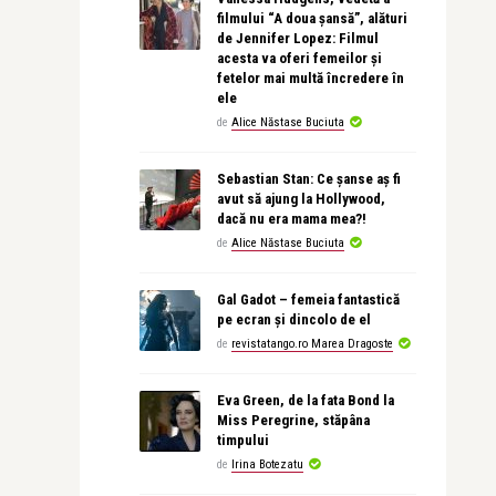
filmului “A doua șansă”, alături
de Jennifer Lopez: Filmul
acesta va oferi femeilor și
fetelor mai multă încredere în
ele
de
Alice Năstase Buciuta
Sebastian Stan: Ce șanse aș fi
avut să ajung la Hollywood,
dacă nu era mama mea?!
de
Alice Năstase Buciuta
Gal Gadot – femeia fantastică
pe ecran și dincolo de el
de
revistatango.ro Marea Dragoste
Eva Green, de la fata Bond la
Miss Peregrine, stăpâna
timpului
de
Irina Botezatu