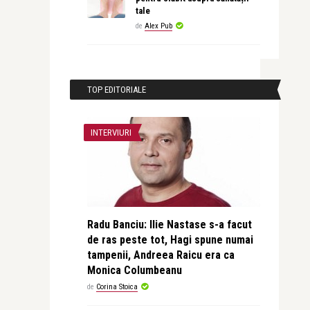
tale
de
Alex Pub
TOP EDITORIALE
INTERVIURI
Radu Banciu: Ilie Nastase s-a facut
de ras peste tot, Hagi spune numai
tampenii, Andreea Raicu era ca
Monica Columbeanu
de
Corina Stoica