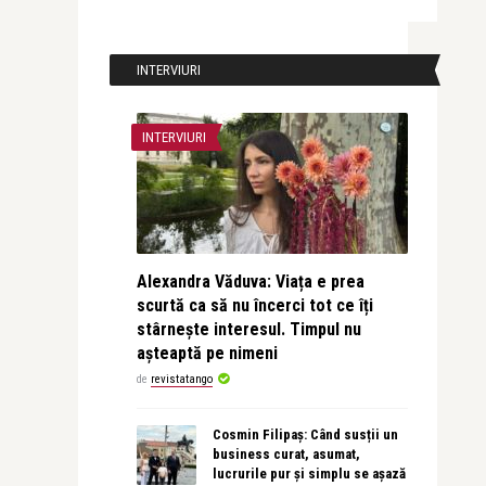
INTERVIURI
INTERVIURI
Alexandra Văduva: Viața e prea
scurtă ca să nu încerci tot ce îți
stârnește interesul. Timpul nu
așteaptă pe nimeni
de
revistatango
Cosmin Filipaș: Când susții un
business curat, asumat,
lucrurile pur și simplu se așază