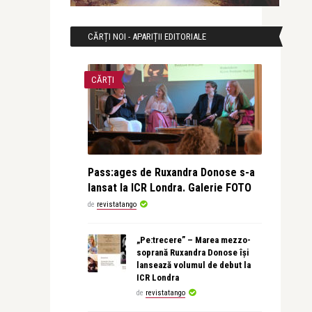
CĂRȚI NOI - APARIȚII EDITORIALE
CĂRȚI
Pass:ages de Ruxandra Donose s-a
lansat la ICR Londra. Galerie FOTO
de
revistatango
„Pe:trecere” – Marea mezzo-
soprană Ruxandra Donose își
lansează volumul de debut la
ICR Londra
de
revistatango