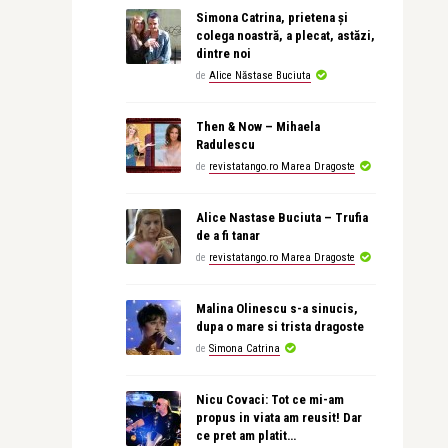
Simona Catrina, prietena și
colega noastră, a plecat, astăzi,
dintre noi
de
Alice Năstase Buciuta
Then & Now – Mihaela
Radulescu
de
revistatango.ro Marea Dragoste
Alice Nastase Buciuta – Trufia
de a fi tanar
de
revistatango.ro Marea Dragoste
Malina Olinescu s-a sinucis,
dupa o mare si trista dragoste
de
Simona Catrina
Nicu Covaci: Tot ce mi-am
propus in viata am reusit! Dar
ce pret am platit…