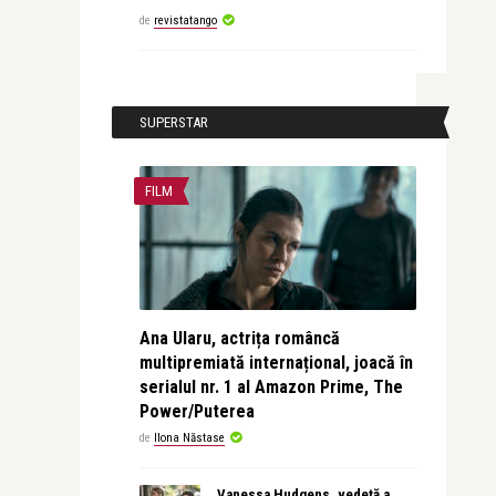
de
revistatango
SUPERSTAR
FILM
Ana Ularu, actrița româncă
multipremiată internațional, joacă în
serialul nr. 1 al Amazon Prime, The
Power/Puterea
de
Ilona Năstase
Vanessa Hudgens, vedetă a