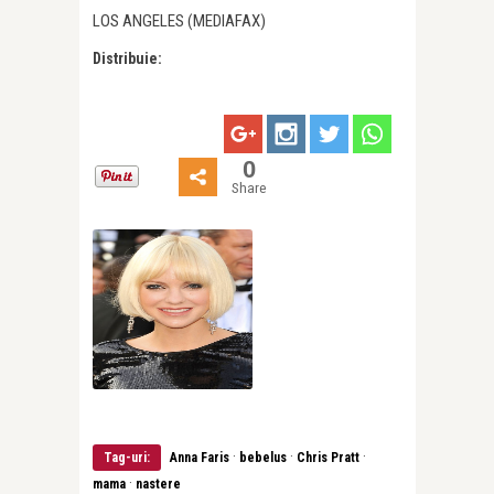
LOS ANGELES (MEDIAFAX)
Distribuie:
0
Share
·
·
·
Tag-uri:
Anna Faris
bebelus
Chris Pratt
·
mama
nastere