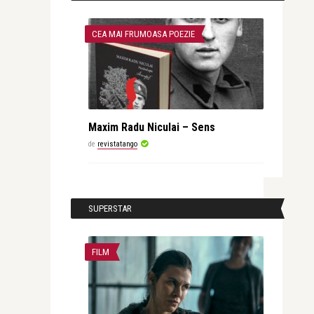
CEA MAI FRUMOASA POEZIE
Maxim Radu Niculai – Sens
de
revistatango
SUPERSTAR
FILM