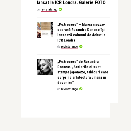
lansat la ICR Londra. Galerie FOTO
de
revistatango
„Pe:trecere” – Marea mezzo-
soprană Ruxandra Donose își
lansează volumul de debut la
ICR Londra
de
revistatango
„Pe:trecere” de Ruxandra
Donose. „Scrierile ei sunt
stampe japoneze, tablouri care
surprind arhitectura umană în
devenire”
de
revistatango