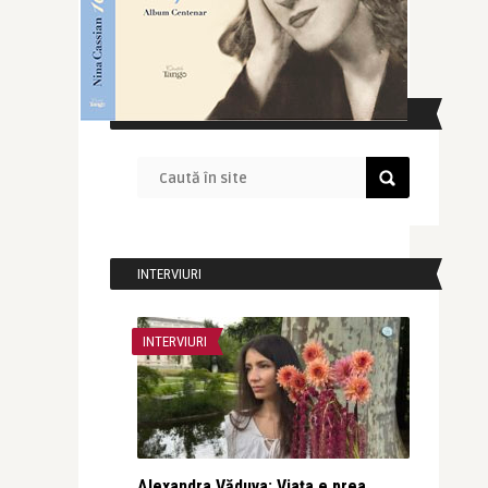
CAUTĂ ÎN SITE
INTERVIURI
INTERVIURI
Alexandra Văduva: Viața e prea