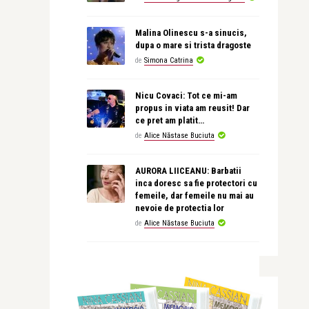
Malina Olinescu s-a sinucis,
dupa o mare si trista dragoste
de
Simona Catrina
Nicu Covaci: Tot ce mi-am
propus in viata am reusit! Dar
ce pret am platit…
de
Alice Năstase Buciuta
AURORA LIICEANU: Barbatii
inca doresc sa fie protectori cu
femeile, dar femeile nu mai au
nevoie de protectia lor
de
Alice Năstase Buciuta