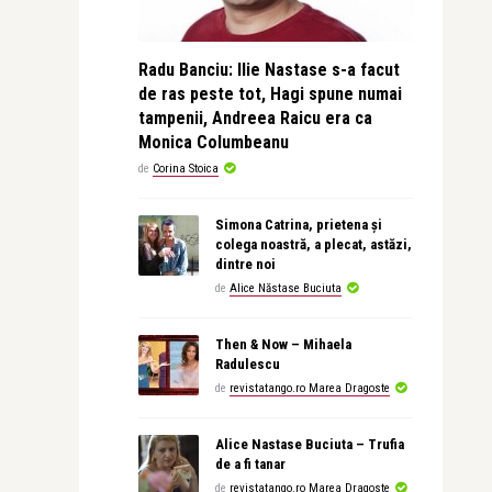
Radu Banciu: Ilie Nastase s-a facut
de ras peste tot, Hagi spune numai
tampenii, Andreea Raicu era ca
Monica Columbeanu
de
Corina Stoica
Simona Catrina, prietena și
colega noastră, a plecat, astăzi,
dintre noi
de
Alice Năstase Buciuta
Then & Now – Mihaela
Radulescu
de
revistatango.ro Marea Dragoste
Alice Nastase Buciuta – Trufia
de a fi tanar
de
revistatango.ro Marea Dragoste