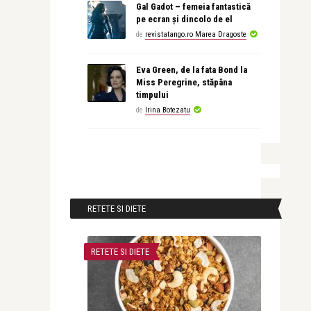
Gal Gadot – femeia fantastică
pe ecran și dincolo de el
de
revistatango.ro Marea Dragoste
Eva Green, de la fata Bond la
Miss Peregrine, stăpâna
timpului
de
Irina Botezatu
RETETE SI DIETE
RETETE SI DIETE