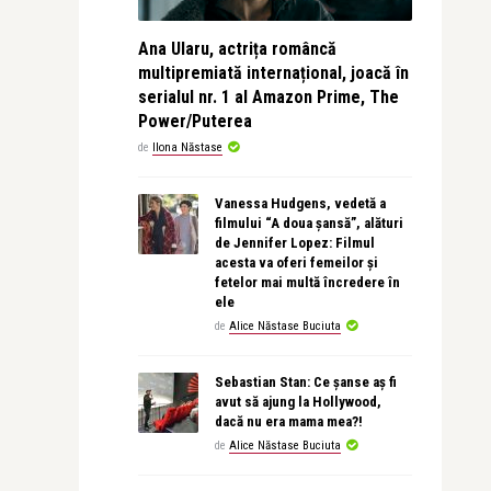
Ana Ularu, actrița româncă
multipremiată internațional, joacă în
serialul nr. 1 al Amazon Prime, The
Power/Puterea
de
Ilona Năstase
Vanessa Hudgens, vedetă a
filmului “A doua șansă”, alături
de Jennifer Lopez: Filmul
acesta va oferi femeilor și
fetelor mai multă încredere în
ele
de
Alice Năstase Buciuta
Sebastian Stan: Ce șanse aș fi
avut să ajung la Hollywood,
dacă nu era mama mea?!
de
Alice Năstase Buciuta