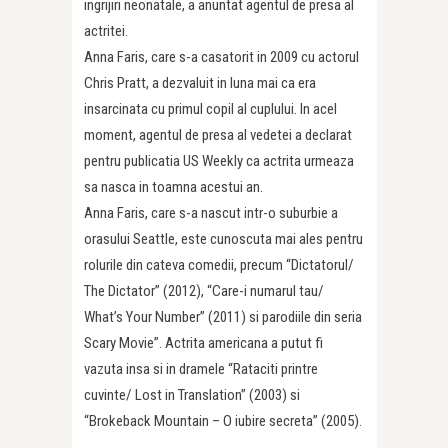
ingrijiri neonatale, a anuntat agentul de presa al
actritei.
Anna Faris, care s-a casatorit in 2009 cu actorul
Chris Pratt, a dezvaluit in luna mai ca era
insarcinata cu primul copil al cuplului. In acel
moment, agentul de presa al vedetei a declarat
pentru publicatia US Weekly ca actrita urmeaza
sa nasca in toamna acestui an.
Anna Faris, care s-a nascut intr-o suburbie a
orasului Seattle, este cunoscuta mai ales pentru
rolurile din cateva comedii, precum “Dictatorul/
The Dictator” (2012), “Care-i numarul tau/
What’s Your Number” (2011) si parodiile din seria
Scary Movie”. Actrita americana a putut fi
vazuta insa si in dramele “Rataciti printre
cuvinte/ Lost in Translation” (2003) si
“Brokeback Mountain – O iubire secreta” (2005).