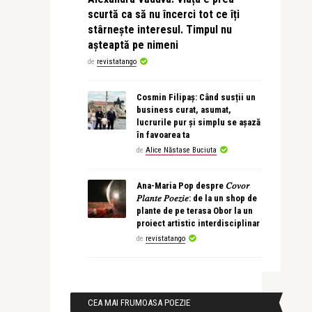
scurtă ca să nu încerci tot ce îți
stârnește interesul. Timpul nu
așteaptă pe nimeni
de
revistatango
Cosmin Filipaș: Când susții un
business curat, asumat,
lucrurile pur și simplu se așază
în favoarea ta
de
Alice Năstase Buciuta
Ana-Maria Pop despre 𝐶𝑜𝑣𝑜𝑟
𝑃𝑙𝑎𝑛𝑡𝑒 𝑃𝑜𝑒𝑧𝑖𝑒: de la un shop de
plante de pe terasa Obor la un
proiect artistic interdisciplinar
de
revistatango
CEA MAI FRUMOASA POEZIE