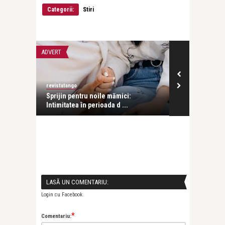
Categorii:
Stiri
ADVERT
CEA MAI FRUMOA
revistatango
revistatango
 sau
Sprijin pentru noile mămici:
Grigore Vieru
Intimitatea în perioada d ...
LASĂ UN COMENTARIU:
Login cu Facebook
*
Comentariu: