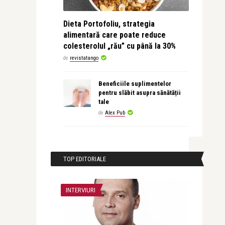
Dieta Portofoliu, strategia
alimentară care poate reduce
colesterolul „rău” cu până la 30%
de
revistatango
Beneficiile suplimentelor
pentru slăbit asupra sănătății
tale
de
Alex Pub
TOP EDITORIALE
INTERVIURI