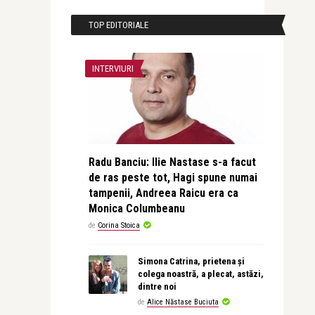
TOP EDITORIALE
INTERVIURI
Radu Banciu: Ilie Nastase s-a facut
de ras peste tot, Hagi spune numai
tampenii, Andreea Raicu era ca
Monica Columbeanu
de
Corina Stoica
Simona Catrina, prietena și
colega noastră, a plecat, astăzi,
dintre noi
de
Alice Năstase Buciuta