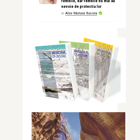
femeile, dar femeile nu mai au
nevoie de protectia lor
de
Alice Năstase Buciuta