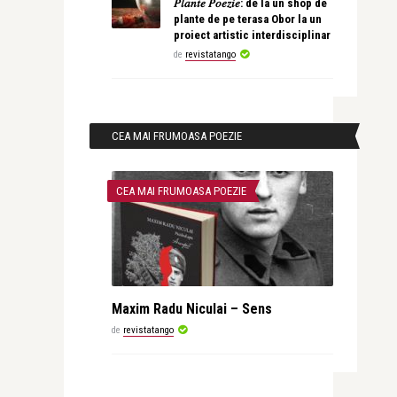
𝑃𝑙𝑎𝑛𝑡𝑒 𝑃𝑜𝑒𝑧𝑖𝑒: de la un shop de
plante de pe terasa Obor la un
proiect artistic interdisciplinar
de
revistatango
CEA MAI FRUMOASA POEZIE
CEA MAI FRUMOASA POEZIE
Maxim Radu Niculai – Sens
de
revistatango