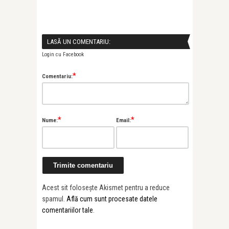
LASĂ UN COMENTARIU:
Login cu Facebook
*
Comentariu:
*
*
Nume:
Email:
Alice Năstase B
Painted Soun
Prună’s “Al ...
Acest sit folosește Akismet pentru a reduce
spamul.
Află cum sunt procesate datele
comentariilor tale
.