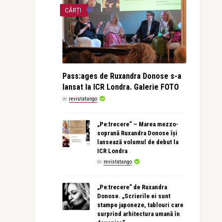
CĂRȚI
Pass:ages de Ruxandra Donose s-a
lansat la ICR Londra. Galerie FOTO
de
revistatango
„Pe:trecere” – Marea mezzo-
soprană Ruxandra Donose își
lansează volumul de debut la
ICR Londra
de
revistatango
„Pe:trecere” de Ruxandra
Donose. „Scrierile ei sunt
stampe japoneze, tablouri care
surprind arhitectura umană în