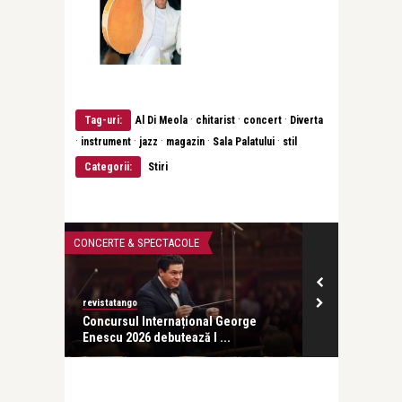
·
·
·
Tag-uri:
Al Di Meola
chitarist
concert
Diverta
·
·
·
·
·
instrument
jazz
magazin
Sala Palatului
stil
Categorii:
Stiri
CONCERTE & SPECTACOLE
CONCERTE & SP
revistatango
ă seară
Concursul Internațional George
Enescu 2026 debutează l ...