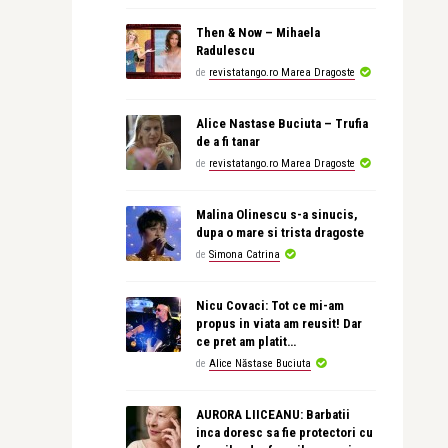
Then & Now – Mihaela
Radulescu
de
revistatango.ro Marea Dragoste
Alice Nastase Buciuta – Trufia
de a fi tanar
de
revistatango.ro Marea Dragoste
Malina Olinescu s-a sinucis,
dupa o mare si trista dragoste
de
Simona Catrina
Nicu Covaci: Tot ce mi-am
propus in viata am reusit! Dar
ce pret am platit…
de
Alice Năstase Buciuta
AURORA LIICEANU: Barbatii
inca doresc sa fie protectori cu