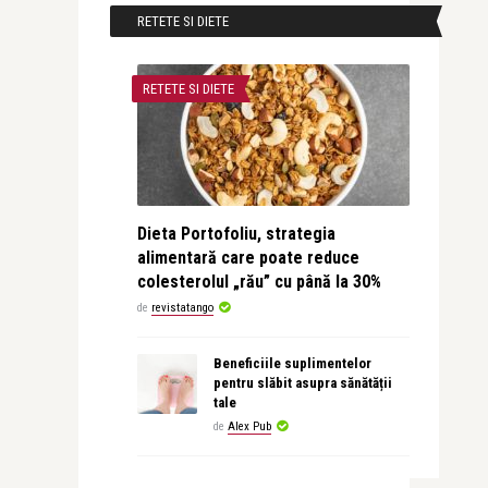
RETETE SI DIETE
RETETE SI DIETE
Dieta Portofoliu, strategia
alimentară care poate reduce
colesterolul „rău” cu până la 30%
de
revistatango
Beneficiile suplimentelor
pentru slăbit asupra sănătății
tale
de
Alex Pub