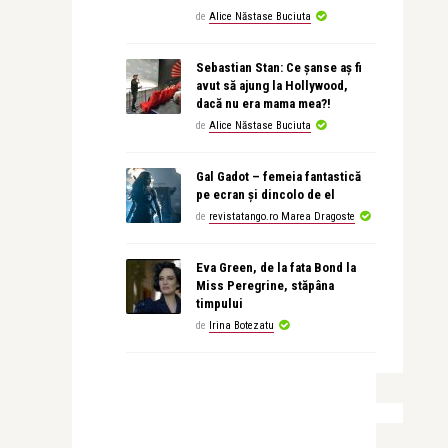
de
Alice Năstase Buciuta
Sebastian Stan: Ce șanse aș fi
avut să ajung la Hollywood,
dacă nu era mama mea?!
de
Alice Năstase Buciuta
Gal Gadot – femeia fantastică
pe ecran și dincolo de el
de
revistatango.ro Marea Dragoste
Eva Green, de la fata Bond la
Miss Peregrine, stăpâna
timpului
de
Irina Botezatu