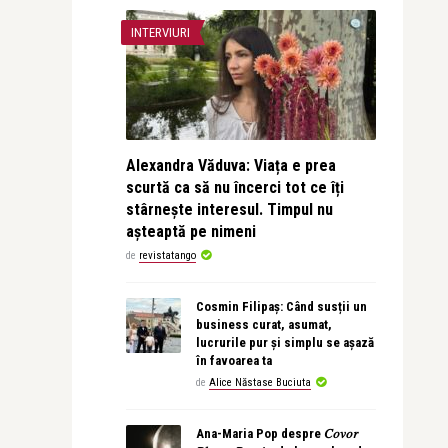
INTERVIURI
Alexandra Văduva: Viața e prea
scurtă ca să nu încerci tot ce îți
stârnește interesul. Timpul nu
așteaptă pe nimeni
de
revistatango
Cosmin Filipaș: Când susții un
business curat, asumat,
lucrurile pur și simplu se așază
în favoarea ta
de
Alice Năstase Buciuta
Ana-Maria Pop despre 𝐶𝑜𝑣𝑜𝑟