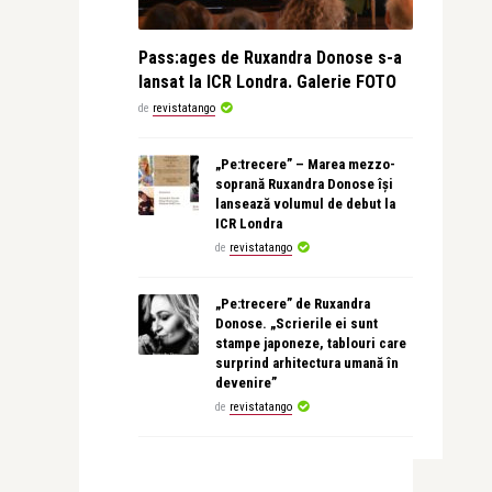
Pass:ages de Ruxandra Donose s-a
lansat la ICR Londra. Galerie FOTO
de
revistatango
„Pe:trecere” – Marea mezzo-
soprană Ruxandra Donose își
lansează volumul de debut la
ICR Londra
de
revistatango
„Pe:trecere” de Ruxandra
Donose. „Scrierile ei sunt
stampe japoneze, tablouri care
surprind arhitectura umană în
devenire”
de
revistatango