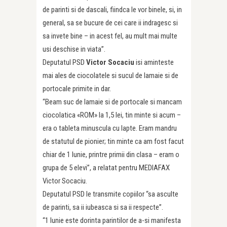
de parinti si de dascali, fiindca le vor binele, si, in
general, sa se bucure de cei care ii indragesc si
sa invete bine – in acest fel, au mult mai multe
usi deschise in viata”.
Deputatul PSD
Victor Socaciu
isi aminteste
mai ales de ciocolatele si sucul de lamaie si de
portocale primite in dar.
“Beam suc de lamaie si de portocale si mancam
ciocolatica «ROM» la 1,5 lei, tin minte si acum –
era o tableta minuscula cu lapte. Eram mandru
de statutul de pionier; tin minte ca am fost facut
chiar de 1 Iunie, printre primii din clasa – eram o
grupa de 5 elevi”, a relatat pentru MEDIAFAX
Victor Socaciu.
Deputatul PSD le transmite copiilor “sa asculte
de parinti, sa ii iubeasca si sa ii respecte”.
“1 Iunie este dorinta parintilor de a-si manifesta