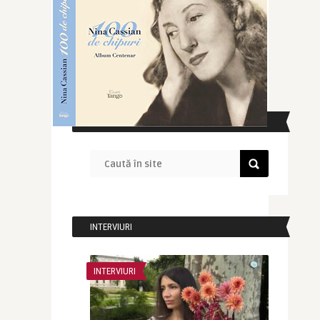
CAUTĂ ÎN SITE
INTERVIURI
INTERVIURI