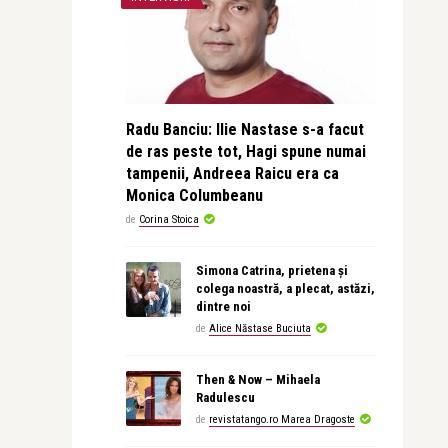
Radu Banciu: Ilie Nastase s-a facut
de ras peste tot, Hagi spune numai
tampenii, Andreea Raicu era ca
Monica Columbeanu
de
Corina Stoica
Simona Catrina, prietena și
colega noastră, a plecat, astăzi,
dintre noi
de
Alice Năstase Buciuta
Then & Now – Mihaela
Radulescu
de
revistatango.ro Marea Dragoste