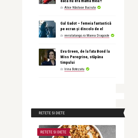
dacă nu era mama mea?!
de
Alice Năstase Buciuta
Gal Gadot – femeia fantastică
pe ecran și dincolo de el
de
revistatango.ro Marea Dragoste
Eva Green, de la fata Bond la
Miss Peregrine, stăpâna
timpului
de
Irina Botezatu
RETETE SI DIETE
RETETE SI DIETE