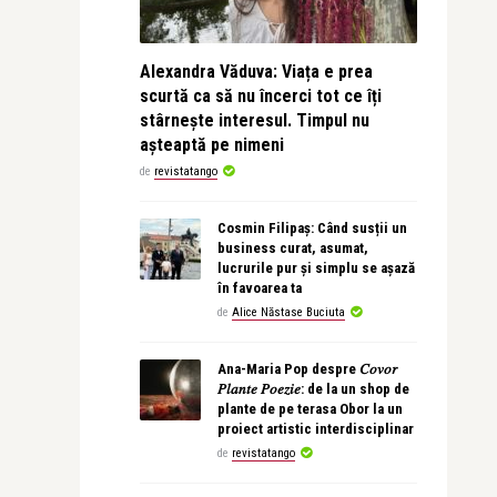
Alexandra Văduva: Viața e prea
scurtă ca să nu încerci tot ce îți
stârnește interesul. Timpul nu
așteaptă pe nimeni
de
revistatango
Cosmin Filipaș: Când susții un
business curat, asumat,
lucrurile pur și simplu se așază
în favoarea ta
de
Alice Năstase Buciuta
Ana-Maria Pop despre 𝐶𝑜𝑣𝑜𝑟
𝑃𝑙𝑎𝑛𝑡𝑒 𝑃𝑜𝑒𝑧𝑖𝑒: de la un shop de
plante de pe terasa Obor la un
proiect artistic interdisciplinar
de
revistatango