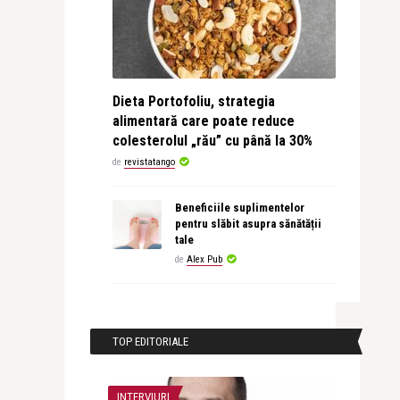
Dieta Portofoliu, strategia
alimentară care poate reduce
colesterolul „rău” cu până la 30%
de
revistatango
Beneficiile suplimentelor
pentru slăbit asupra sănătății
tale
de
Alex Pub
TOP EDITORIALE
INTERVIURI