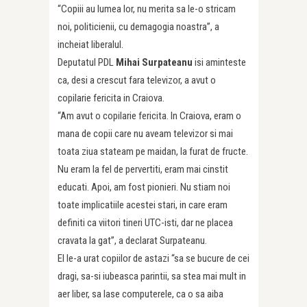
“Copiii au lumea lor, nu merita sa le-o stricam
noi, politicienii, cu demagogia noastra”, a
incheiat liberalul.
Deputatul PDL
Mihai Surpateanu
isi aminteste
ca, desi a crescut fara televizor, a avut o
copilarie fericita in Craiova.
“Am avut o copilarie fericita. In Craiova, eram o
mana de copii care nu aveam televizor si mai
toata ziua stateam pe maidan, la furat de fructe.
Nu eram la fel de pervertiti, eram mai cinstit
educati. Apoi, am fost pionieri. Nu stiam noi
toate implicatiile acestei stari, in care eram
definiti ca viitori tineri UTC-isti, dar ne placea
cravata la gat”, a declarat Surpateanu.
El le-a urat copiilor de astazi “sa se bucure de cei
dragi, sa-si iubeasca parintii, sa stea mai mult in
aer liber, sa lase computerele, ca o sa aiba