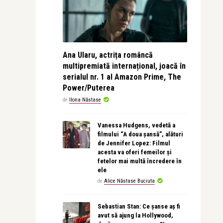
Ana Ularu, actrița româncă
multipremiată internațional, joacă în
serialul nr. 1 al Amazon Prime, The
Power/Puterea
de
Ilona Năstase
Vanessa Hudgens, vedetă a
filmului “A doua șansă”, alături
de Jennifer Lopez: Filmul
acesta va oferi femeilor și
fetelor mai multă încredere în
ele
de
Alice Năstase Buciuta
Sebastian Stan: Ce șanse aș fi
avut să ajung la Hollywood,