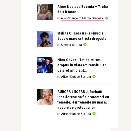
Alice Nastase Buciuta – Trufia
de a fi tanar
de
revistatango.ro Marea Dragoste
Malina Olinescu s-a sinucis,
dupa o mare si trista dragoste
de
Simona Catrina
Nicu Covaci: Tot ce mi-am
propus in viata am reusit! Dar
ce pret am platit…
de
Alice Năstase Buciuta
AURORA LIICEANU: Barbatii
inca doresc sa fie protectori cu
femeile, dar femeile nu mai au
nevoie de protectia lor
de
Alice Năstase Buciuta