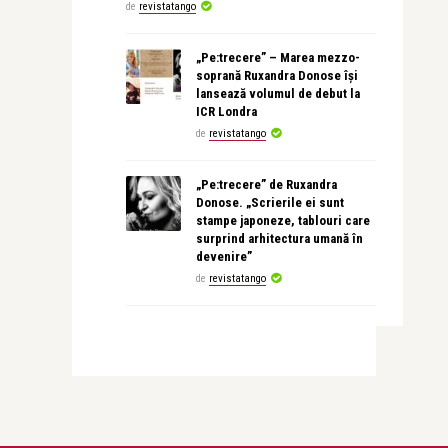
de
revistatango
„Pe:trecere” – Marea mezzo-
soprană Ruxandra Donose își
lansează volumul de debut la
ICR Londra
de
revistatango
„Pe:trecere” de Ruxandra
Donose. „Scrierile ei sunt
stampe japoneze, tablouri care
surprind arhitectura umană în
devenire”
de
revistatango