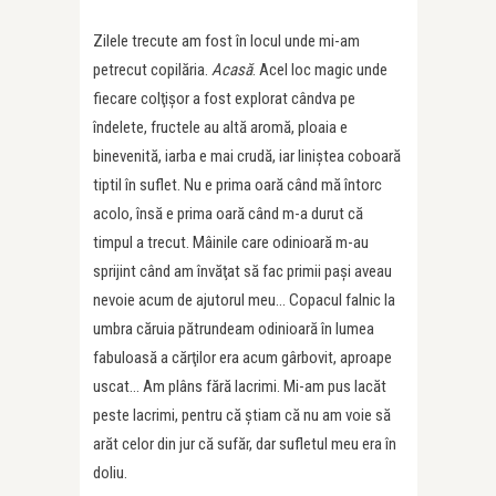
Zilele trecute am fost în locul unde mi-am
petrecut copilăria.
Acasă
. Acel loc magic unde
fiecare colţişor a fost explorat cândva pe
îndelete, fructele au altă aromă, ploaia e
binevenită, iarba e mai crudă, iar liniştea coboară
tiptil în suflet. Nu e prima oară când mă întorc
acolo, însă e prima oară când m-a durut că
timpul a trecut. Mâinile care odinioară m-au
sprijint când am învăţat să fac primii paşi aveau
nevoie acum de ajutorul meu… Copacul falnic la
umbra căruia pătrundeam odinioară în lumea
fabuloasă a cărţilor era acum gârbovit, aproape
uscat… Am plâns fără lacrimi. Mi-am pus lacăt
peste lacrimi, pentru că ştiam că nu am voie să
arăt celor din jur că sufăr, dar sufletul meu era în
doliu.