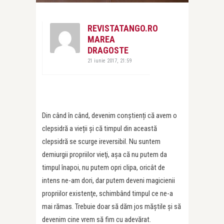
REVISTATANGO.RO
MAREA
DRAGOSTE
21 iunie 2017, 21:59
Din când în când, devenim conștienți că avem o
clepsidră a vieții şi că timpul din această
clepsidră se scurge ireversibil. Nu suntem
demiurgii propriilor vieţi, aşa că nu putem da
timpul înapoi, nu putem opri clipa, oricât de
intens ne-am dori, dar putem deveni magicienii
propriilor existenţe, schimbând timpul ce ne-a
mai rămas. Trebuie doar să dăm jos măştile şi să
devenim cine vrem să fim cu adevărat.