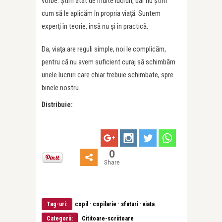
vorbe. Ştim atât de multe lucruri, dar nu ştim
cum să le aplicăm în propria viaţă. Suntem
experţi în teorie, însă nu şi în practică.
Da, viaţa are reguli simple, noi le complicăm,
pentru că nu avem suficient curaj să schimbăm
unele lucruri care chiar trebuie schimbate, spre
binele nostru.
Distribuie:
0
Share
·
·
·
Tag-uri:
copil
copilarie
sfaturi
viata
Categorii:
Cititoare-scriitoare