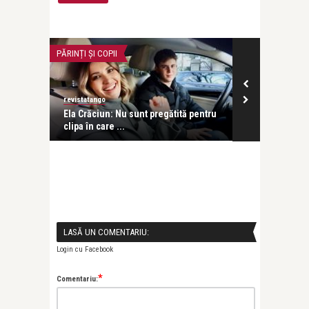
PĂRINȚI ȘI COPII
DOSAR
revistatango
revistatango
n
Ela Crăciun: Nu sunt pregătită pentru
Nicolae Manol
clipa în care ...
plictisitoare, c
LASĂ UN COMENTARIU:
Login cu Facebook
*
Comentariu: