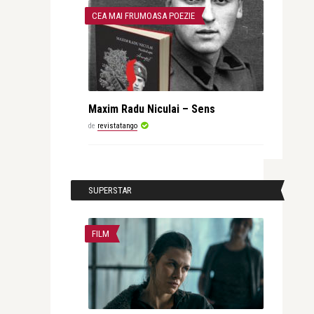
CEA MAI FRUMOASA POEZIE
Maxim Radu Niculai – Sens
de
revistatango
SUPERSTAR
FILM