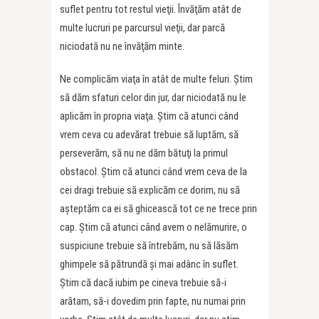
suflet pentru tot restul vieţii. Învăţăm atât de
multe lucruri pe parcursul vieţii, dar parcă
niciodată nu ne învăţăm minte.
Ne complicăm viaţa în atât de multe feluri. Ştim
să dăm sfaturi celor din jur, dar niciodată nu le
aplicăm în propria viaţa. Ştim că atunci când
vrem ceva cu adevărat trebuie să luptăm, să
perseverăm, să nu ne dăm bătuţi la primul
obstacol. Ştim că atunci când vrem ceva de la
cei dragi trebuie să explicăm ce dorim, nu să
aşteptăm ca ei să ghicească tot ce ne trece prin
cap. Ştim că atunci când avem o nelămurire, o
suspiciune trebuie să întrebăm, nu să lăsăm
ghimpele să pătrundă şi mai adânc în suflet.
Ştim că dacă iubim pe cineva trebuie să-i
arătam, să-i dovedim prin fapte, nu numai prin