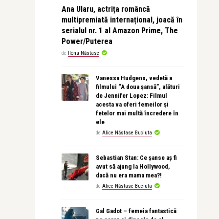
Ana Ularu, actrița româncă
multipremiată internațional, joacă în
serialul nr. 1 al Amazon Prime, The
Power/Puterea
de
Ilona Năstase
Vanessa Hudgens, vedetă a
filmului “A doua șansă”, alături
de Jennifer Lopez: Filmul
acesta va oferi femeilor și
fetelor mai multă încredere în
ele
de
Alice Năstase Buciuta
Sebastian Stan: Ce șanse aș fi
avut să ajung la Hollywood,
dacă nu era mama mea?!
de
Alice Năstase Buciuta
Gal Gadot – femeia fantastică