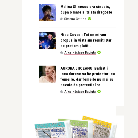
Malina Olinescu s-a sinucis,
dupa o mare si trista dragoste
de
Simona Catrina
Nicu Covaci: Tot ce mi-am
propus in viata am reusit! Dar
ce pret am platit…
de
Alice Năstase Buciuta
AURORA LIICEANU: Barbatii
inca doresc sa fie protectori cu
femeile, dar femeile nu mai au
nevoie de protectia lor
de
Alice Năstase Buciuta