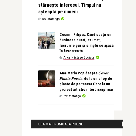
stârnește interesul. Timpul nu
așteaptă pe nimeni
de
revistatango
Cosmin Filipaș: Când susții un
business curat, asumat,
lucrurile pur și simplu se așază
în favoarea ta
de
Alice Năstase Buciuta
Ana-Maria Pop despre 𝐶𝑜𝑣𝑜𝑟
𝑃𝑙𝑎𝑛𝑡𝑒 𝑃𝑜𝑒𝑧𝑖𝑒: de la un shop de
plante de pe terasa Obor la un
proiect artistic interdisciplinar
de
revistatango
CEA MAI FRUMOASA POEZIE