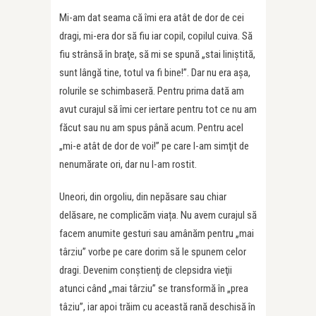
Mi-am dat seama că îmi era atât de dor de cei
dragi, mi-era dor să fiu iar copil, copilul cuiva. Să
fiu strânsă în braţe, să mi se spună „stai liniştită,
sunt lângă tine, totul va fi bine!”. Dar nu era aşa,
rolurile se schimbaseră. Pentru prima dată am
avut curajul să îmi cer iertare pentru tot ce nu am
făcut sau nu am spus până acum. Pentru acel
„mi-e atât de dor de voi!” pe care l-am simţit de
nenumărate ori, dar nu l-am rostit.
Uneori, din orgoliu, din nepăsare sau chiar
delăsare, ne complicăm viața. Nu avem curajul să
facem anumite gesturi sau amânăm pentru „mai
târziu” vorbe pe care dorim să le spunem celor
dragi. Devenim conştienţi de clepsidra vieţii
atunci când „mai târziu” se transformă în „prea
tâziu”, iar apoi trăim cu această rană deschisă în