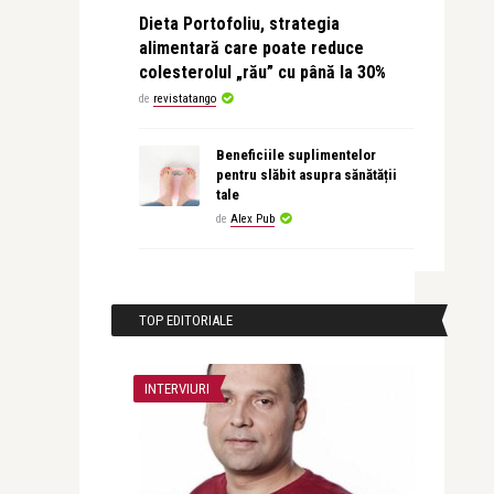
Dieta Portofoliu, strategia
alimentară care poate reduce
colesterolul „rău” cu până la 30%
de
revistatango
Beneficiile suplimentelor
pentru slăbit asupra sănătății
tale
de
Alex Pub
TOP EDITORIALE
INTERVIURI