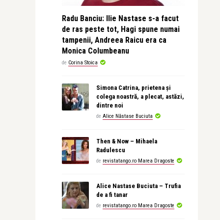
Radu Banciu: Ilie Nastase s-a facut
de ras peste tot, Hagi spune numai
tampenii, Andreea Raicu era ca
Monica Columbeanu
de
Corina Stoica
Simona Catrina, prietena și
colega noastră, a plecat, astăzi,
dintre noi
de
Alice Năstase Buciuta
Then & Now – Mihaela
Radulescu
de
revistatango.ro Marea Dragoste
Alice Nastase Buciuta – Trufia
de a fi tanar
de
revistatango.ro Marea Dragoste