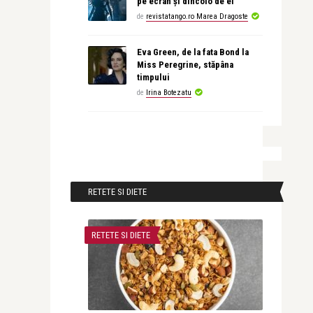
pe ecran și dincolo de el
de
revistatango.ro Marea Dragoste
Eva Green, de la fata Bond la
Miss Peregrine, stăpâna
timpului
de
Irina Botezatu
RETETE SI DIETE
RETETE SI DIETE