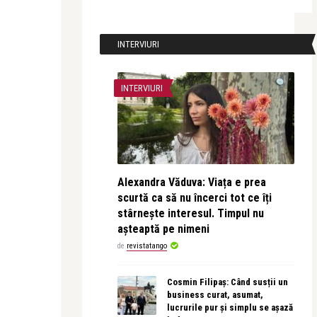
INTERVIURI
INTERVIURI
Alexandra Văduva: Viața e prea
scurtă ca să nu încerci tot ce îți
stârnește interesul. Timpul nu
așteaptă pe nimeni
de
revistatango
Cosmin Filipaș: Când susții un
business curat, asumat,
lucrurile pur și simplu se așază