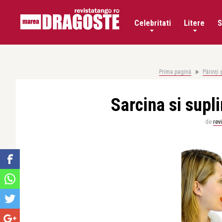
Celebritati
Litere
S
Prima pagină
Părinți ș
Sarcina si supl
de
rev