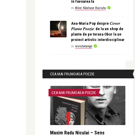
în favoarea ta
de
Alice Năstase Buciuta
Ana-Maria Pop despre 𝐶𝑜𝑣𝑜𝑟
𝑃𝑙𝑎𝑛𝑡𝑒 𝑃𝑜𝑒𝑧𝑖𝑒: de la un shop de
plante de pe terasa Obor la un
proiect artistic interdisciplinar
de
revistatango
CEA MAI FRUMOASA POEZIE
CEA MAI FRUMOASA POEZIE
Maxim Radu Niculai – Sens