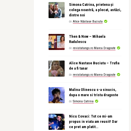
Simona Catrina, prietena și
colega noastră, a plecat, astăzi,
dintre noi
de
Alice Năstase Buciuta
Then & Now – Mihaela
Radulescu
de
revistatango.ro Marea Dragoste
Alice Nastase Buciuta – Trufia
de a fi tanar
de
revistatango.ro Marea Dragoste
Malina Olinescu s-a sinucis,
dupa o mare si trista dragoste
de
Simona Catrina
Nicu Covaci: Tot ce mi-am
propus in viata am reusit! Dar
ce pret am platit…