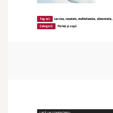
Tag-uri:
sarcina, sanatate, multivitamine, alimentati
Categorii:
Părinți și copii
LASĂ UN COMENTARIU: