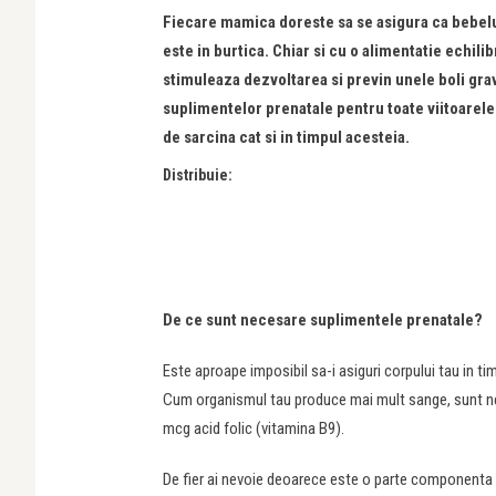
Fiecare mamica doreste sa se asigura ca bebelu
este in burtica. Chiar si cu o alimentatie echil
stimuleaza dezvoltarea si previn unele boli grav
suplimentelor prenatale pentru toate viitoarele
de sarcina cat si in timpul acesteia.
Distribuie:
De ce sunt necesare suplimentele prenatale?
Este aproape imposibil sa-i asiguri corpului tau in ti
Cum organismul tau produce mai mult sange, sunt ne
mcg acid folic (vitamina B9).
De fier ai nevoie deoarece este o parte componenta 