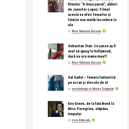
filmului “A doua șansă”, alături
de Jennifer Lopez: Filmul
acesta va oferi femeilor și
fetelor mai multă încredere în
ele
de
Alice Năstase Buciuta
Sebastian Stan: Ce șanse aș fi
avut să ajung la Hollywood,
dacă nu era mama mea?!
de
Alice Năstase Buciuta
Gal Gadot – femeia fantastică
pe ecran și dincolo de el
de
revistatango.ro Marea Dragoste
Eva Green, de la fata Bond la
Miss Peregrine, stăpâna
timpului
de
Irina Botezatu