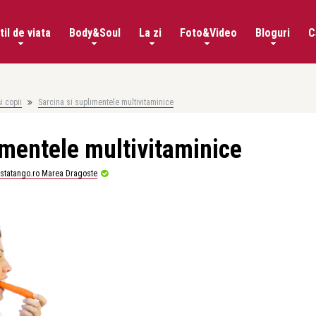
til de viata
Body&Soul
La zi
Foto&Video
Bloguri
C
i copii
Sarcina si suplimentele multivitaminice
imentele multivitaminice
istatango.ro Marea Dragoste