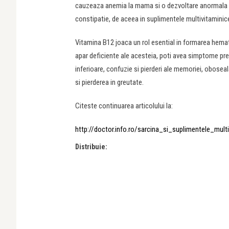
cauzeaza anemia la mama si o dezvoltare anormala a di
constipatie, de aceea in suplimentele multivitaminice
Vitamina B12 joaca un rol esential in formarea hemati
apar deficiente ale acesteia, poti avea simptome prec
inferioare, confuzie si pierderi ale memoriei, oboseal
si pierderea in greutate.
Citeste continuarea articolului la:
http://doctor.info.ro/sarcina_si_suplimentele_multi
Distribuie: