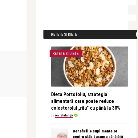
RETETE SI DIETE
RETETE SI DIETE
Dieta Portofoliu, strategia
alimentară care poate reduce
colesterolul „rău” cu până la 30%
de
revistatango
Beneficiile suplimentelor
pentru slăbit asupra sănătății