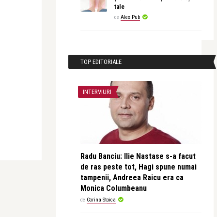
tale
de
Alex Pub
TOP EDITORIALE
INTERVIURI
Radu Banciu: Ilie Nastase s-a facut
de ras peste tot, Hagi spune numai
tampenii, Andreea Raicu era ca
Monica Columbeanu
de
Corina Stoica