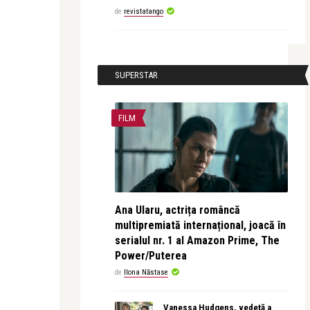
de
revistatango
SUPERSTAR
FILM
Ana Ularu, actrița româncă
multipremiată internațional, joacă în
serialul nr. 1 al Amazon Prime, The
Power/Puterea
de
Ilona Năstase
Vanessa Hudgens, vedetă a