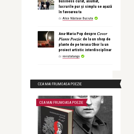
business curat, asumat,
lucrurile pur și simplu se așază
în favoarea ta
de
Alice Năstase Buciuta
Ana-Maria Pop despre 𝐶𝑜𝑣𝑜𝑟
𝑃𝑙𝑎𝑛𝑡𝑒 𝑃𝑜𝑒𝑧𝑖𝑒: de la un shop de
plante de pe terasa Obor la un
proiect artistic interdisciplinar
de
revistatango
CEA MAI FRUMOASA POEZIE
CEA MAI FRUMOASA POEZIE