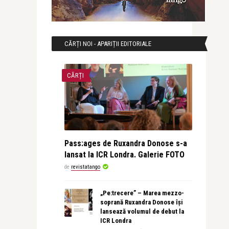
CĂRȚI NOI - APARIȚII EDITORIALE
CĂRȚI
Pass:ages de Ruxandra Donose s-a
lansat la ICR Londra. Galerie FOTO
de
revistatango
„Pe:trecere” – Marea mezzo-
soprană Ruxandra Donose își
lansează volumul de debut la
ICR Londra