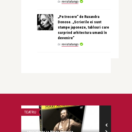
de
revistatango
„Pe:trecere” de Ruxandra
Donose. „Scrierile ei sunt
stampe japoneze, tablouri care
surprind arhitectura umană în
devenire”
de
revistatango
TEATRU
LIFE
revistatango.ro Marea Dragoste
revistatango.ro