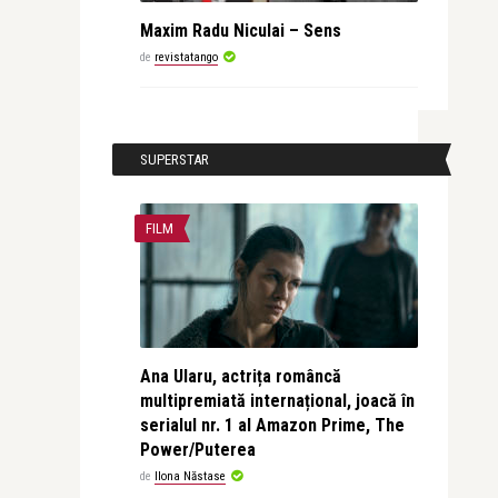
Maxim Radu Niculai – Sens
de
revistatango
SUPERSTAR
FILM
Ana Ularu, actrița româncă
multipremiată internațional, joacă în
serialul nr. 1 al Amazon Prime, The
Power/Puterea
de
Ilona Năstase