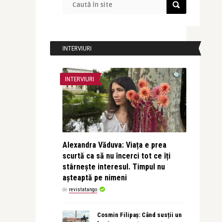
INTERVIURI
INTERVIURI
Alexandra Văduva: Viața e prea
scurtă ca să nu încerci tot ce îți
stârnește interesul. Timpul nu
așteaptă pe nimeni
de
revistatango
Cosmin Filipaș: Când susții un