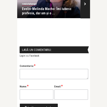
revistatango
Alice Năstase B
Evelin-Melinda Macho: Îmi iubesc
Mihaela Rădul
profesia, dar am și o ...
venit exact câ
LASĂ UN COMENTARIU:
Login cu Facebook
*
Comentariu:
*
*
Nume:
Email: