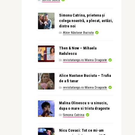
Simona Catrina, prietena și
colega noastră, a plecat, astăzi,
dintre noi
de
Alice Năstase Buciuta
Then & Now – Mihaela
Radulescu
de
revistatango.ro Marea Dragoste
Alice Nastase Buciuta – Trufia
de a fi tanar
de
revistatango.ro Marea Dragoste
Malina Olinescu s-a sinucis,
dupa o mare si trista dragoste
de
Simona Catrina
Nicu Covaci: Tot ce mi-am