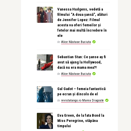
Vanessa Hudgens, vedetă a
filmului “A doua șansă”, alături
de Jennifer Lopez: Filmul
acesta va oferi femeilor și
fetelor mai multă încredere în
ele
de
Alice Năstase Buciuta
Sebastian Stan: Ce șanse aș fi
avut să ajung la Hollywood,
dacă nu era mama mea?!
de
Alice Năstase Buciuta
Gal Gadot – femeia fantastică
pe ecran și dincolo de el
de
revistatango.ro Marea Dragoste
Eva Green, de la fata Bond la
Miss Peregrine, stăpâna
timpului