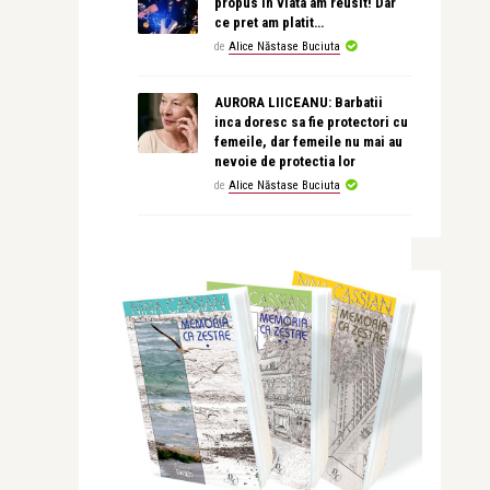
propus in viata am reusit! Dar
ce pret am platit…
de
Alice Năstase Buciuta
AURORA LIICEANU: Barbatii
inca doresc sa fie protectori cu
femeile, dar femeile nu mai au
nevoie de protectia lor
de
Alice Năstase Buciuta