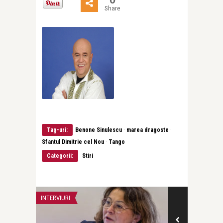
Share
·
·
Tag-uri:
Benone Sinulescu
marea dragoste
·
Sfantul Dimitrie cel Nou
Tango
Categorii:
Stiri
INTERVIURI
INTERVIURI