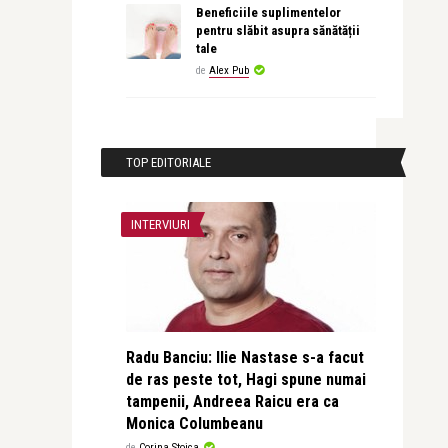
Beneficiile suplimentelor
pentru slăbit asupra sănătății
tale
de
Alex Pub
TOP EDITORIALE
INTERVIURI
Radu Banciu: Ilie Nastase s-a facut
de ras peste tot, Hagi spune numai
tampenii, Andreea Raicu era ca
Monica Columbeanu
de
Corina Stoica