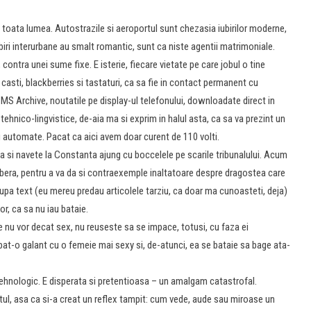
toata lumea. Autostrazile si aeroportul sunt chezasia iubirilor moderne,
rbiri interurbane au smalt romantic, sunt ca niste agentii matrimoniale.
contra unei sume fixe. E isterie, fiecare vietate pe care jobul o tine
casti, blackberries si tastaturi, ca sa fie in contact permanent cu
n SMS Archive, noutatile pe display-ul telefonului, downloadate direct in
i tehnico-lingvistice, de-aia ma si exprim in halul asta, ca sa va prezint un
automate. Pacat ca aici avem doar curent de 110 volti.
a si navete la Constanta ajung cu boccelele pe scarile tribunalului. Acum
ibera, pentru a va da si contraexemple inaltatoare despre dragostea care
dupa text (eu mereu predau articolele tarziu, ca doar ma cunoasteti, deja)
or, ca sa nu iau bataie.
e nu vor decat sex, nu reuseste sa se impace, totusi, cu faza ei
bat-o galant cu o femeie mai sexy si, de-atunci, ea se bataie sa bage ata-
 tehnologic. E disperata si pretentioasa – un amalgam catastrofal.
tul, asa ca si-a creat un reflex tampit: cum vede, aude sau miroase un