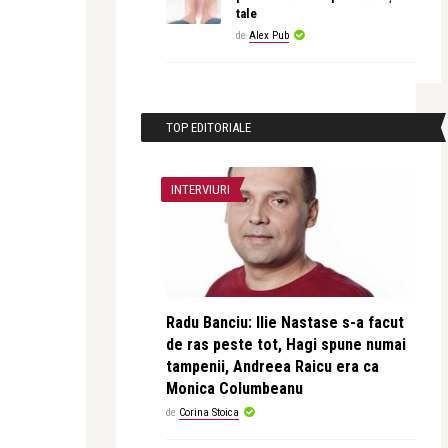
tale
de
Alex Pub
TOP EDITORIALE
INTERVIURI
Radu Banciu: Ilie Nastase s-a facut
de ras peste tot, Hagi spune numai
tampenii, Andreea Raicu era ca
Monica Columbeanu
de
Corina Stoica