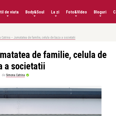
til de viata
Body&Soul
La zi
Foto&Video
Bloguri
C
 Catrina – Jumatatea de familie, celula de baza a societatii
matatea de familie, celula de
 a societatii
de
Simona Catrina