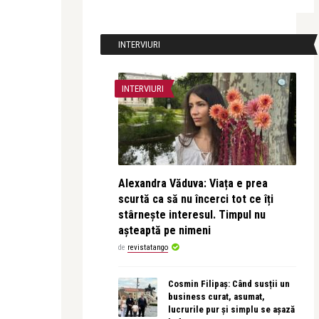
INTERVIURI
INTERVIURI
Alexandra Văduva: Viața e prea
scurtă ca să nu încerci tot ce îți
stârnește interesul. Timpul nu
așteaptă pe nimeni
de
revistatango
Cosmin Filipaș: Când susții un
business curat, asumat,
lucrurile pur și simplu se așază