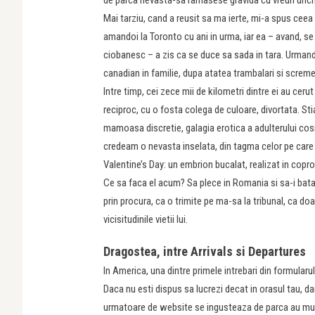
Mai tarziu, cand a reusit sa ma ierte, mi-a spus ceea
amandoi la Toronto cu ani in urma, iar ea – avand, se p
ciobanesc – a zis ca se duce sa sada in tara. Urmand 
canadian in familie, dupa atatea trambalari si screme
Intre timp, cei zece mii de kilometri dintre ei au ceru
reciproc, cu o fosta colega de culoare, divortata. St
mamoasa discretie, galagia erotica a adulterului cosm
credeam o nevasta inselata, din tagma celor pe care 
Valentine’s Day: un embrion bucalat, realizat in coprod
Ce sa faca el acum? Sa plece in Romania si sa-i bata 
prin procura, ca o trimite pe ma-sa la tribunal, ca d
vicisitudinile vietii lui.
Dragostea, intre Arrivals si Depar
In America, una dintre primele intrebari din formularu
Daca nu esti dispus sa lucrezi decat in orasul tau, da
urmatoare de website se ingusteaza de parca au murit 