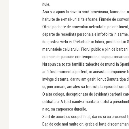
nule.
Asa s-a ajuns la naveta nord-americana, faimoasa-n 
haituite de e-mail-uri si telefoane. Firmele de convo
Ofera pachete de convorbiri nelimitate, pe continent, 
departe de resedinta personala e infofolita in sarme, 
dragostea vietii ei. Preludiul e in Inbox, postludiul i
maruntaiele celularului. Fiorul public e plin de barbari
crampei de pasiune contemporana, supusa incarcarii 
Nu spun ca toate familiile tabacite de munci in Spani
ar fi fost momentul perfect, in aceasta compunere l
invinge distanta, dar nu am gasit. Ionut Banuta tipa 
si, prin urmare, am ales sa trec iute la episodul urmat
O alta colega, deceptionata de (evident) barbatii car
celibatara. A fost candva maritata, sotul a preschim
n ac, sa carpeasca durerile.
Sunt de acord cu scopul final, dar nu si cu procesul
Dar, de cele mai multe ori, graba ei bate discernaman