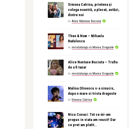
Simona Catrina, prietena și
colega noastră, a plecat, astăzi,
dintre noi
de
Alice Năstase Buciuta
Then & Now – Mihaela
Radulescu
de
revistatango.ro Marea Dragoste
Alice Nastase Buciuta – Trufia
de a fi tanar
de
revistatango.ro Marea Dragoste
Malina Olinescu s-a sinucis,
dupa o mare si trista dragoste
de
Simona Catrina
Nicu Covaci: Tot ce mi-am
propus in viata am reusit! Dar
ce pret am platit…