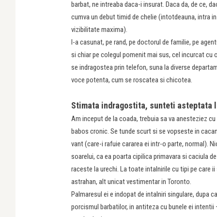
barbat, ne intreaba daca-i insurat. Daca da, de ce, daca
cumva un debut timid de chelie (intotdeauna, intra in
vizibilitate maxima).
I-a casunat, pe rand, pe doctorul de familie, pe agent
si chiar pe colegul pomenit mai sus, cel incurcat cu o
se indragostea prin telefon, suna la diverse departa
voce potenta, cum se roscatea si chicotea.
Stimata indragostita, sunteti asteptata 
Am inceput de la coada, trebuia sa va anesteziez cu i
babos cronic. Se tunde scurt si se vopseste in cacani
vant (care-i rafuie cararea ei intr-o parte, normal). 
soarelui, ca ea poarta cipilica primavara si caciula 
raceste la urechi. La toate intalnirile cu tipi pe care 
astrahan, alt unicat vestimentar in Toronto.
Palmaresul ei e indopat de intalniri singulare, dupa 
porcismul barbatilor, in antiteza cu bunele ei intenti