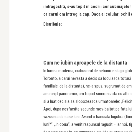
indragostiti, s-au topit in codrii concubinajelor f
oricarui om intreg la cap. Daca ai celular, ochii
Distribuie:
Cum ne iubim aproapele de la distanta
In lumea moderna, cuibusorul de nebunii e sluga glob
Toronto, a carui nevasta a decis sa locuiasca totusi 
familiale, de la distanta), ne-a spus, sugrumat de em
am ranjit panoramic, am topait sincronizata cu alte d
si a luat decizia sa slobozeasca urmatoarele: „Felicit
Apoi, dupa nesfarsite secunde mov-baltat pe fata lui,
vazusera de sase luni. Avand o banuiala lugubra (fiind
luni?“. „In doua“, a venit raspunsul ragusit – iar noi
de parca nevasta-sa ramasese gravida cu vreun unchi