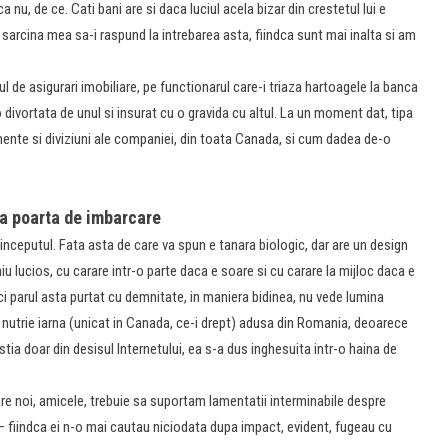
 nu, de ce. Cati bani are si daca luciul acela bizar din crestetul lui e
 sarcina mea sa-i raspund la intrebarea asta, fiindca sunt mai inalta si am
ul de asigurari imobiliare, pe functionarul care-i triaza hartoagele la banca
 divortata de unul si insurat cu o gravida cu altul. La un moment dat, tipa
mente si diviziuni ale companiei, din toata Canada, si cum dadea de-o
la poarta de imbarcare
nceputul. Fata asta de care va spun e tanara biologic, dar are un design
u lucios, cu carare intr-o parte daca e soare si cu carare la mijloc daca e
Nici parul asta purtat cu demnitate, in maniera bidinea, nu vede lumina
de nutrie iarna (unicat in Canada, ce-i drept) adusa din Romania, deoarece
ii stia doar din desisul Internetului, ea s-a dus inghesuita intr-o haina de
care noi, amicele, trebuie sa suportam lamentatii interminabile despre
i – fiindca ei n-o mai cautau niciodata dupa impact, evident, fugeau cu