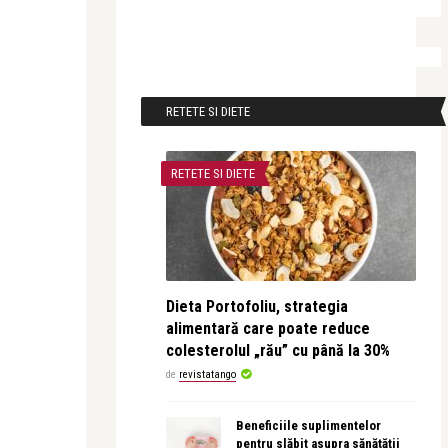
RETETE SI DIETE
RETETE SI DIETE
Dieta Portofoliu, strategia
alimentară care poate reduce
colesterolul „rău” cu până la 30%
de
revistatango
Beneficiile suplimentelor
pentru slăbit asupra sănătății