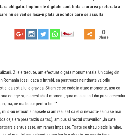
ara obligatii. Implinirile digitale sunt tinta si urarea preferata a
 care nu se vad se lasa-n plata urechilor care se asculta.
0
Share
alizarii. Zilele trecute, am efectuat o gafa monumentala. Un coleg din
in Romania (desi, daca o intrebi, ea pastreaza neintinate valorile
otie, ca sotia lui e gravida. Stiam ce se cade in atare momente, asa ca
oua colege si, in acest idiot moment, gura mea a iesit din priza creierului
ari, ma, ce ma bucur pentru tine!“.
 mi s-au refacut sinapsele si am realizat ca el si nevasta-sa nu se mai
ca deja era prea tarziu sa tac), am pus si motul otravurilor: „In cate
, tipatoarele entuziaste, am ramas impaiate. Toate se uitau piezis la mine,
 de-al meu. M-am aplecat sa ma leg la o gheata, sa castig timp.