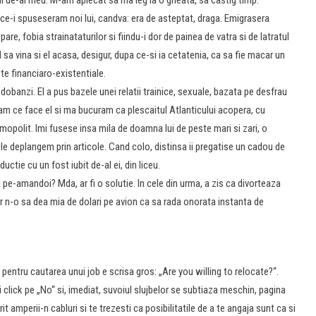
 ce-i spuseseram noi lui, candva: era de asteptat, draga. Emigrasera
are, fobia strainataturilor si fiindu-i dor de painea de vatra si de latratul
sa vina si el acasa, desigur, dupa ce-si ia cetatenia, ca sa fie macar un
te financiaro-existentiale.
t dobanzi. El a pus bazele unei relatii trainice, sexuale, bazata pe desfrau
iam ce face el si ma bucuram ca plescaitul Atlanticului acopera, cu
opolit. Imi fusese insa mila de doamna lui de peste mari si zari, o
le deplangem prin articole. Cand colo, distinsa ii pregatise un cadou de
uctie cu un fost iubit de-al ei, din liceu.
pe-amandoi? Mda, ar fi o solutie. In cele din urma, a zis ca divorteaza
oar n-o sa dea mia de dolari pe avion ca sa rada onorata instanta de
tures
l pentru cautarea unui job e scrisa gros: „Are you willing to relocate?“.
i click pe „No“ si, imediat, suvoiul slujbelor se subtiaza meschin, pagina
amperii-n cabluri si te trezesti ca posibilitatile de a te angaja sunt ca si