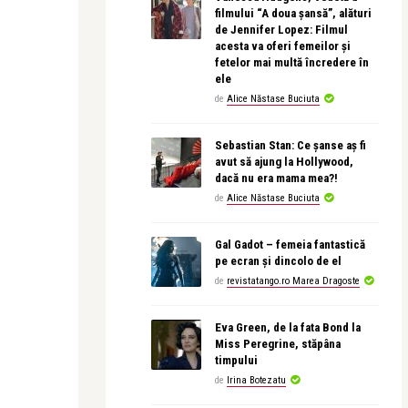
filmului “A doua șansă”, alături
de Jennifer Lopez: Filmul
acesta va oferi femeilor și
fetelor mai multă încredere în
ele
de
Alice Năstase Buciuta
Sebastian Stan: Ce șanse aș fi
avut să ajung la Hollywood,
dacă nu era mama mea?!
de
Alice Năstase Buciuta
Gal Gadot – femeia fantastică
pe ecran și dincolo de el
de
revistatango.ro Marea Dragoste
Eva Green, de la fata Bond la
Miss Peregrine, stăpâna
timpului
de
Irina Botezatu