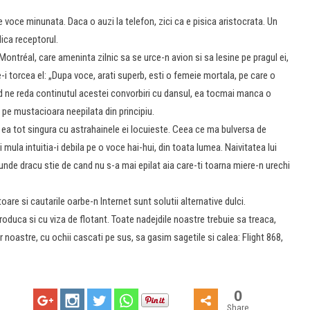
voce minunata. Daca o auzi la telefon, zici ca e pisica aristocrata. Un
dica receptorul.
ontréal, care ameninta zilnic sa se urce-n avion si sa lesine pe pragul ei,
 ce-i torcea el: „Dupa voce, arati superb, esti o femeie mortala, pe care o
and ne reda continutul acestei convorbiri cu dansul, ea tocmai manca o
au pe mustacioara neepilata din principiu.
, ea tot singura cu astrahainele ei locuieste. Ceea ce ma bulversa de
si mula intuitia-i debila pe o voce hai-hui, din toata lumea. Naivitatea lui
, unde dracu stie de cand nu s-a mai epilat aia care-ti toarna miere-n urechi
re si cautarile oarbe-n Internet sunt solutii alternative dulci.
roduca si cu viza de flotant. Toate nadejdile noastre trebuie sa treaca,
r noastre, cu ochii cascati pe sus, sa gasim sagetile si calea: Flight 868,
0
Share