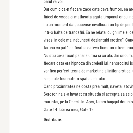
parul valvoi.
Dar cum cica-n fiecare zace cate ceva frumos, ea are 
firicel de vocea ei matlasata agata timpanul oricui ri
La un moment dat, cucerise involburat un tip de prin M
intr-o balta de trandafiri. Ea ne relata, cu ghilimele,
visezi in cele mai nebunesti dezlantuiri erotice“. C
tartina cu paté de ficat si cateva firimituri ii tremur
Nu stiu ce-a facut pana la urma si cu ala, dar oricum
fiecare data era hipnoza din creierii lui, nenorocitul i
verifica perfect teoria de marketing a liniilor erotice
si spirale frisonate-n spatele slitului.
Cand proximitatea ne costa prea mult, naveta istovitoa
Serotonina s-a invatat cu situatia si accepta sa se p
mai intai, pe la Check-In. Apoi, taram bagajul dorurilo
Gate 14. Iubirea mea, Gate 12.
Distribuie: