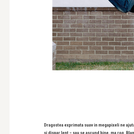
Dragostea exprimata suav in megapixeli ne ajuta 
si dispar lent – sau se ascund bine, ma rog. Blana