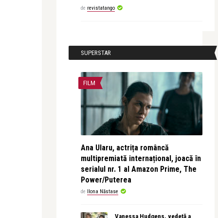
de
revistatango
SUPERSTAR
FILM
Ana Ularu, actrița româncă
multipremiată internațional, joacă în
serialul nr. 1 al Amazon Prime, The
Power/Puterea
de
Ilona Năstase
Vanessa Hudgens, vedetă a