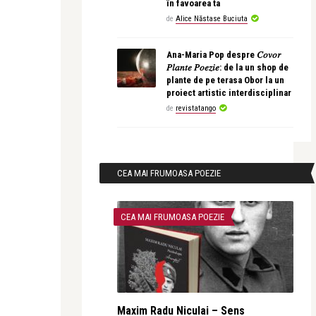
în favoarea ta
de
Alice Năstase Buciuta
Ana-Maria Pop despre 𝐶𝑜𝑣𝑜𝑟
𝑃𝑙𝑎𝑛𝑡𝑒 𝑃𝑜𝑒𝑧𝑖𝑒: de la un shop de
plante de pe terasa Obor la un
proiect artistic interdisciplinar
de
revistatango
CEA MAI FRUMOASA POEZIE
CEA MAI FRUMOASA POEZIE
Maxim Radu Niculai – Sens