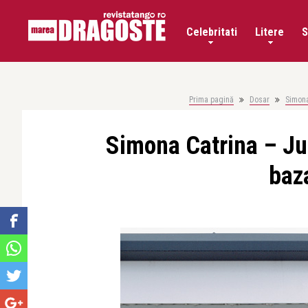
Celebritati
Litere
S
Prima pagină
Dosar
Simona
Simona Catrina – Ju
baza