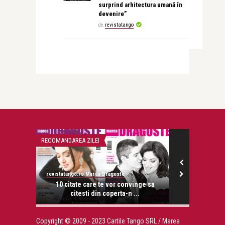
surprind arhitectura umană în
devenire”
de
revistatango
RECOMANDAREA ZILEI
SEX IN VERSIUNE
revistatango.ro Marea Dragoste
Alexandra Rotar
liams se
10 citate care te vor convinge sa
Secretele
citesti din coperta-n ...
Copyright © 2009 - 2023 Cartile Tango SRL / Marea