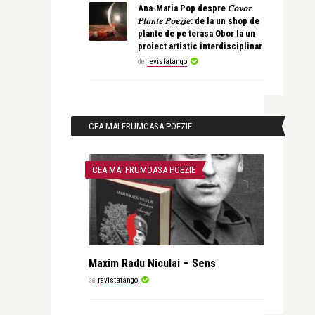
Ana-Maria Pop despre 𝐶𝑜𝑣𝑜𝑟
𝑃𝑙𝑎𝑛𝑡𝑒 𝑃𝑜𝑒𝑧𝑖𝑒: de la un shop de
plante de pe terasa Obor la un
proiect artistic interdisciplinar
de
revistatango
CEA MAI FRUMOASA POEZIE
CEA MAI FRUMOASA POEZIE
Maxim Radu Niculai – Sens
de
revistatango