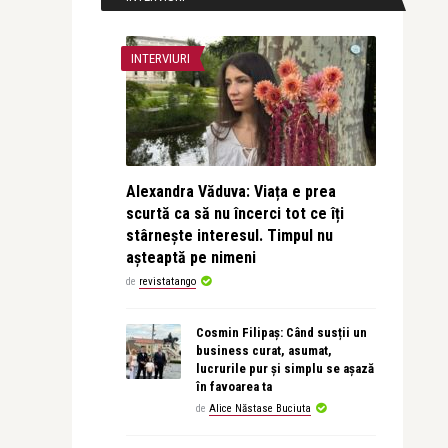
INTERVIURI
Alexandra Văduva: Viața e prea
scurtă ca să nu încerci tot ce îți
stârnește interesul. Timpul nu
așteaptă pe nimeni
de
revistatango
Cosmin Filipaș: Când susții un
business curat, asumat,
lucrurile pur și simplu se așază
în favoarea ta
de
Alice Năstase Buciuta