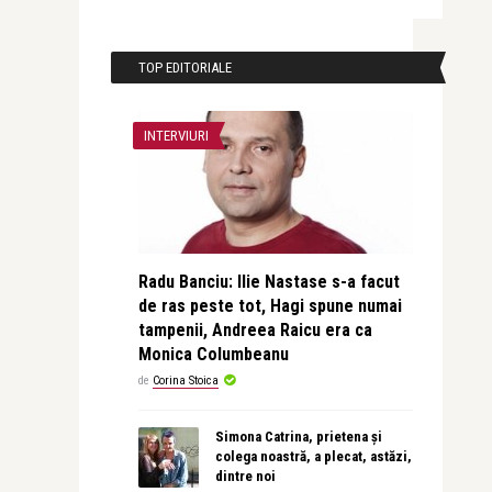
TOP EDITORIALE
INTERVIURI
Radu Banciu: Ilie Nastase s-a facut
de ras peste tot, Hagi spune numai
tampenii, Andreea Raicu era ca
Monica Columbeanu
de
Corina Stoica
Simona Catrina, prietena și
colega noastră, a plecat, astăzi,
dintre noi