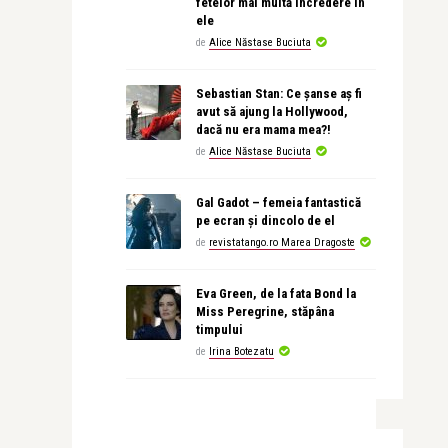
fetelor mai multă încredere în
ele
de
Alice Năstase Buciuta
Sebastian Stan: Ce șanse aș fi
avut să ajung la Hollywood,
dacă nu era mama mea?!
de
Alice Năstase Buciuta
Gal Gadot – femeia fantastică
pe ecran și dincolo de el
de
revistatango.ro Marea Dragoste
Eva Green, de la fata Bond la
Miss Peregrine, stăpâna
timpului
de
Irina Botezatu