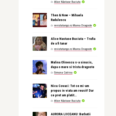
de
Alice Năstase Buciuta
Then & Now – Mihaela
Radulescu
de
revistatango.ro Marea Dragoste
Alice Nastase Buciuta – Trufia
de a fi tanar
de
revistatango.ro Marea Dragoste
Malina Olinescu s-a sinucis,
dupa o mare si trista dragoste
de
Simona Catrina
Nicu Covaci: Tot ce mi-am
propus in viata am reusit! Dar
ce pret am platit…
de
Alice Năstase Buciuta
AURORA LIICEANU: Barbatii