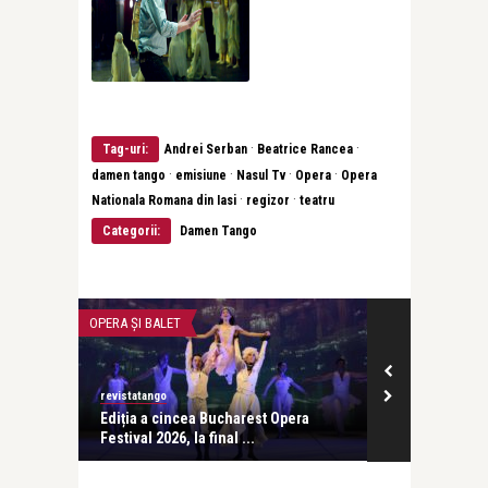
·
·
Tag-uri:
Andrei Serban
Beatrice Rancea
·
·
·
·
damen tango
emisiune
Nasul Tv
Opera
Opera
·
·
Nationala Romana din Iasi
regizor
teatru
Categorii:
Damen Tango
OPERA ȘI BALET
TEATRU
revistatango
revistatango
:
Ediția a cincea Bucharest Opera
Actorul Horaț
Festival 2026, la final ...
un maraton te