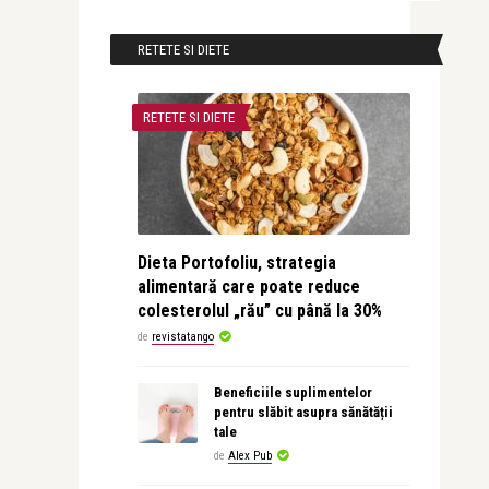
RETETE SI DIETE
RETETE SI DIETE
Dieta Portofoliu, strategia
alimentară care poate reduce
colesterolul „rău” cu până la 30%
de
revistatango
Beneficiile suplimentelor
pentru slăbit asupra sănătății
tale
de
Alex Pub