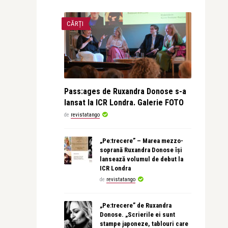
CĂRȚI
Pass:ages de Ruxandra Donose s-a
lansat la ICR Londra. Galerie FOTO
de
revistatango
„Pe:trecere” – Marea mezzo-
soprană Ruxandra Donose își
lansează volumul de debut la
ICR Londra
de
revistatango
„Pe:trecere” de Ruxandra
Donose. „Scrierile ei sunt
stampe japoneze, tablouri care