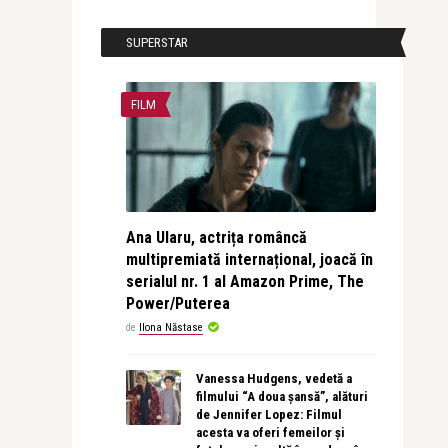
SUPERSTAR
FILM
Ana Ularu, actrița româncă
multipremiată internațional, joacă în
serialul nr. 1 al Amazon Prime, The
Power/Puterea
de
Ilona Năstase
Vanessa Hudgens, vedetă a
filmului “A doua șansă”, alături
de Jennifer Lopez: Filmul
acesta va oferi femeilor și