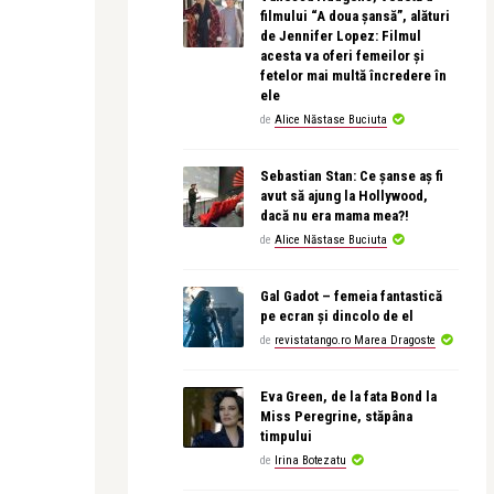
filmului “A doua șansă”, alături
de Jennifer Lopez: Filmul
acesta va oferi femeilor și
fetelor mai multă încredere în
ele
de
Alice Năstase Buciuta
Sebastian Stan: Ce șanse aș fi
avut să ajung la Hollywood,
dacă nu era mama mea?!
de
Alice Năstase Buciuta
Gal Gadot – femeia fantastică
pe ecran și dincolo de el
de
revistatango.ro Marea Dragoste
Eva Green, de la fata Bond la
Miss Peregrine, stăpâna
timpului
de
Irina Botezatu