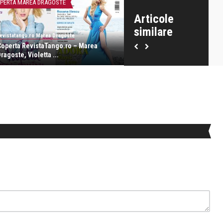
PERTA MAREA DRAGOSTE
FRUMUSETE SI SANATATE
Articole
similare
evistatango.ro Marea Dragoste
revistatango.ro Marea Dragoste
Coperta RevistaTango.ro – Marea
Anca Radulescu – Machiajul 
ragoste, Violetta ...
adolescente