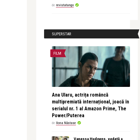
de
revistatango
SUPERSTAR
FILM
Ana Ularu, actrița româncă
multipremiată internațional, joacă în
serialul nr. 1 al Amazon Prime, The
Power/Puterea
de
Ilona Năstase
Vanessa Hudgens, vedetă a