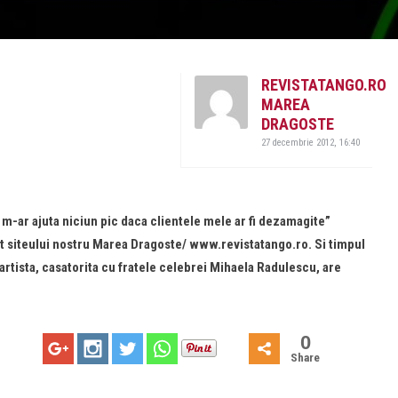
REVISTATANGO.RO
MAREA
DRAGOSTE
27 decembrie 2012, 16:40
m-ar ajuta niciun pic daca clientele mele ar fi dezamagite”
t siteului nostru Marea Dragoste/ www.revistatango.ro. Si timpul
rtista, casatorita cu fratele celebrei Mihaela Radulescu, are
0
Share