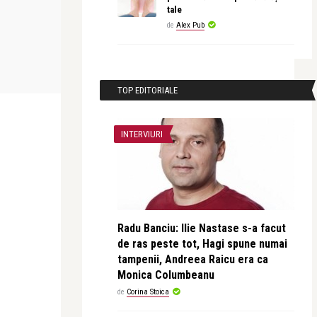
INTERVIURI
DRAGOSTE
tale
de
Alex Pub
revistatango.ro Marea Dragoste
Alice Năstase B
pentru
Maxime Poulin – Femeia este aceeasi,
Anca și Flor
peste tot in ...
definiției iu .
TOP EDITORIALE
INTERVIURI
Radu Banciu: Ilie Nastase s-a facut
de ras peste tot, Hagi spune numai
tampenii, Andreea Raicu era ca
Monica Columbeanu
de
Corina Stoica