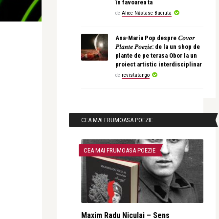
în favoarea ta
de
Alice Năstase Buciuta
Ana-Maria Pop despre 𝐶𝑜𝑣𝑜𝑟
𝑃𝑙𝑎𝑛𝑡𝑒 𝑃𝑜𝑒𝑧𝑖𝑒: de la un shop de
plante de pe terasa Obor la un
proiect artistic interdisciplinar
de
revistatango
CEA MAI FRUMOASA POEZIE
CEA MAI FRUMOASA POEZIE
Maxim Radu Niculai – Sens