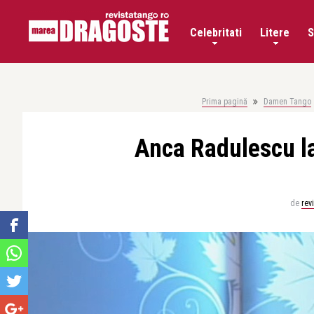
Celebritati
Litere
S
Prima pagină
Damen Tango
Anca Radulescu l
de
rev