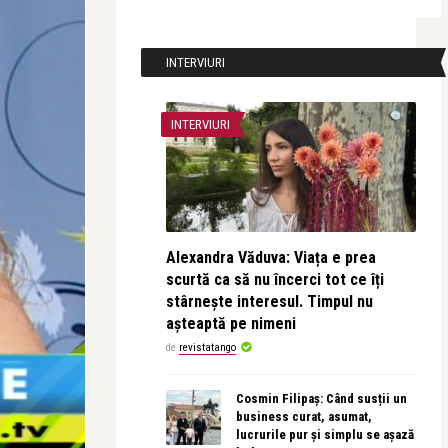
INTERVIURI
INTERVIURI
Alexandra Văduva: Viața e prea
scurtă ca să nu încerci tot ce îți
stârnește interesul. Timpul nu
așteaptă pe nimeni
de
revistatango
Cosmin Filipaș: Când susții un
business curat, asumat,
lucrurile pur și simplu se așază