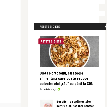
RETETE SI DIETE
RETETE SI DIETE
Dieta Portofoliu, strategia
alimentară care poate reduce
colesterolul „rău” cu până la 30%
de
revistatango
Beneficiile suplimentelor
pentru slăbit asupra sănătății