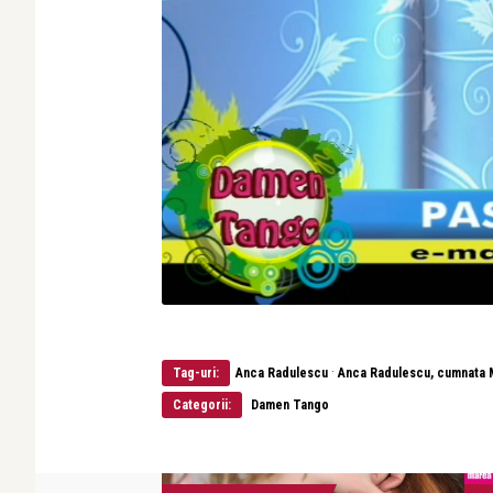
·
Tag-uri:
Anca Radulescu
Anca Radulescu, cumnata 
Categorii:
Damen Tango