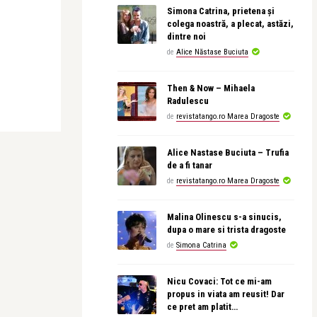
Simona Catrina, prietena și
colega noastră, a plecat, astăzi,
dintre noi
de
Alice Năstase Buciuta
Then & Now – Mihaela
Radulescu
de
revistatango.ro Marea Dragoste
Alice Nastase Buciuta – Trufia
de a fi tanar
de
revistatango.ro Marea Dragoste
Malina Olinescu s-a sinucis,
dupa o mare si trista dragoste
de
Simona Catrina
Nicu Covaci: Tot ce mi-am
propus in viata am reusit! Dar
ce pret am platit…