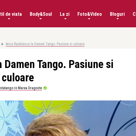
til de viata
Body&Soul
La zi
Foto&Video
Bloguri
C
Anca Radulescu la Damen Tango. Pasiune si culoare
a Damen Tango. Pasiune si
culoare
istatango.ro Marea Dragoste