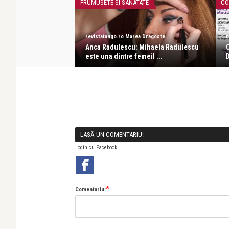
FRUMUSETE SI SANATATE
CO
revistatango.ro Marea Dragoste
r
rumosul vinde,
Anca Radulescu: Mihaela Radulescu
, frumo ...
este una dintre femeil ...
D
LASĂ UN COMENTARIU:
Login cu Facebook
*
Comentariu: