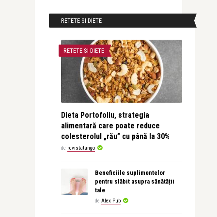
RETETE SI DIETE
RETETE SI DIETE
Dieta Portofoliu, strategia
alimentară care poate reduce
colesterolul „rău” cu până la 30%
de
revistatango
Beneficiile suplimentelor
pentru slăbit asupra sănătății
tale
de
Alex Pub