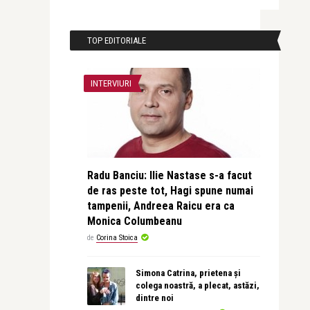
TOP EDITORIALE
INTERVIURI
Radu Banciu: Ilie Nastase s-a facut
de ras peste tot, Hagi spune numai
tampenii, Andreea Raicu era ca
Monica Columbeanu
de
Corina Stoica
Simona Catrina, prietena și
colega noastră, a plecat, astăzi,
dintre noi