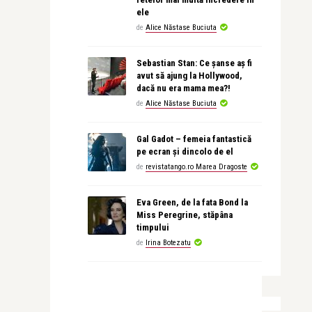
ele
de
Alice Năstase Buciuta
Sebastian Stan: Ce șanse aș fi
avut să ajung la Hollywood,
dacă nu era mama mea?!
de
Alice Năstase Buciuta
Gal Gadot – femeia fantastică
pe ecran și dincolo de el
de
revistatango.ro Marea Dragoste
Eva Green, de la fata Bond la
Miss Peregrine, stăpâna
timpului
de
Irina Botezatu