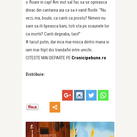
o floare in cap! Am vrut sal fac sa se opreasca
dreac din cantarea aia ca sa ii vand florile. “Nu
vezi, ma, boule, ca canti ca prostu? Nimeni nu
sare sa iti lipeasca bani, toti sta pe scaunele lor
ca mortii? Canti degeaba, taci!”
A tacut putin, dar inca mai misca dintro mana si
iam mai fript doi trandafiri intre urechi…
CITESTE MAI DEPARTE PE
Cronicipebune.ro
Distribuie: