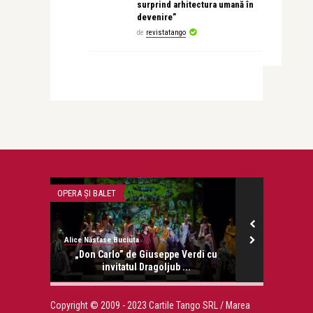
surprind arhitectura umană în
devenire”
de
revistatango
OPERA ȘI BALET
FILM
Alice Năstase Buciuta
revistatango.ro
onose.
„Don Carlo” de Giuseppe Verdi cu
Cluj: Master
invitatul Dragoljub ...
lui
Copyright © 2009 - 2023 Cartile Tango SRL / Marea