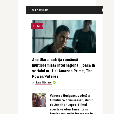
SUPERSTAR
FILM
Ana Ularu, actrița româncă
multipremiată internațional, joacă în
serialul nr. 1 al Amazon Prime, The
Power/Puterea
de
Ilona Năstase
Vanessa Hudgens, vedetă a
filmului “A doua șansă”, alături
de Jennifer Lopez: Filmul
acesta va oferi femeilor și
fetelor mai multă încredere în