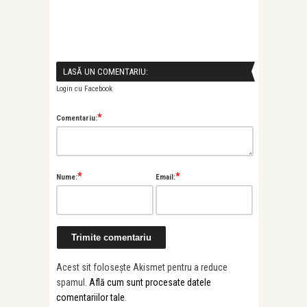
LASĂ UN COMENTARIU:
Login cu Facebook
*
Comentariu:
*
*
Nume:
Email:
Alice Năstase B
Painted Soun
Prună’s “Al ...
Acest sit folosește Akismet pentru a reduce
spamul.
Află cum sunt procesate datele
comentariilor tale
.