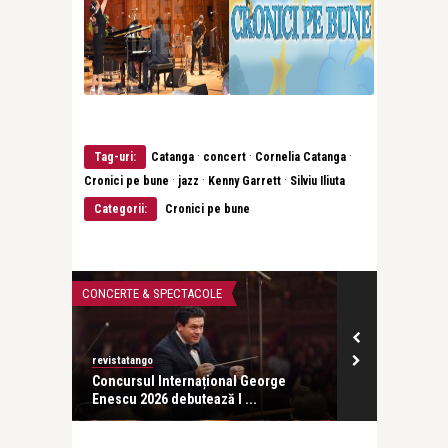
·
·
·
Tag-uri:
Catanga
concert
Cornelia Catanga
·
·
·
Cronici pe bune
jazz
Kenny Garrett
Silviu Iliuta
Categorii:
Cronici pe bune
CONCERTE & SPECTACOLE
CONCERTE & SP
revistatango
ă seară
Concursul Internațional George
Enescu 2026 debutează l ...