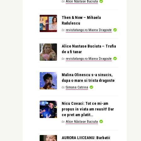
de
Alice Năstase Buciuta
Then & Now – Mihaela
Radulescu
de
revistatango.ro Marea Dragoste
Alice Nastase Buciuta – Trufia
de a fi tanar
de
revistatango.ro Marea Dragoste
Malina Olinescu s-a sinucis,
dupa o mare si trista dragoste
de
Simona Catrina
Nicu Covaci: Tot ce mi-am
propus in viata am reusit! Dar
ce pret am platit…
de
Alice Năstase Buciuta
AURORA LIICEANU: Barbatii