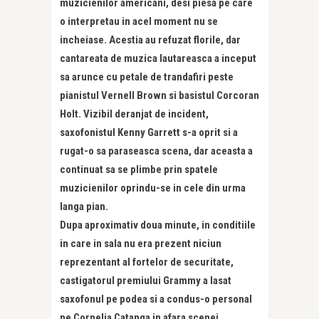
muzicienilor americani, desi piesa pe care
o interpretau in acel moment nu se
incheiase. Acestia au refuzat florile, dar
cantareata de muzica lautareasca a inceput
sa arunce cu petale de trandafiri peste
pianistul Vernell Brown si basistul Corcoran
Holt. Vizibil deranjat de incident,
saxofonistul Kenny Garrett s-a oprit si a
rugat-o sa paraseasca scena, dar aceasta a
continuat sa se plimbe prin spatele
muzicienilor oprindu-se in cele din urma
langa pian.
Dupa aproximativ doua minute, in conditiile
in care in sala nu era prezent niciun
reprezentant al fortelor de securitate,
castigatorul premiului Grammy a lasat
saxofonul pe podea si a condus-o personal
pe Cornelia Catanga in afara scenei.