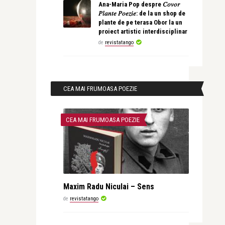
Ana-Maria Pop despre 𝐶𝑜𝑣𝑜𝑟
𝑃𝑙𝑎𝑛𝑡𝑒 𝑃𝑜𝑒𝑧𝑖𝑒: de la un shop de
plante de pe terasa Obor la un
proiect artistic interdisciplinar
de
revistatango
CEA MAI FRUMOASA POEZIE
CEA MAI FRUMOASA POEZIE
Maxim Radu Niculai – Sens
de
revistatango