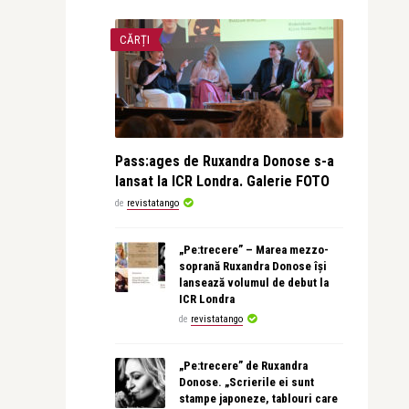
CĂRȚI
Pass:ages de Ruxandra Donose s-a
lansat la ICR Londra. Galerie FOTO
de
revistatango
„Pe:trecere” – Marea mezzo-
soprană Ruxandra Donose își
lansează volumul de debut la
ICR Londra
de
revistatango
„Pe:trecere” de Ruxandra
Donose. „Scrierile ei sunt
stampe japoneze, tablouri care