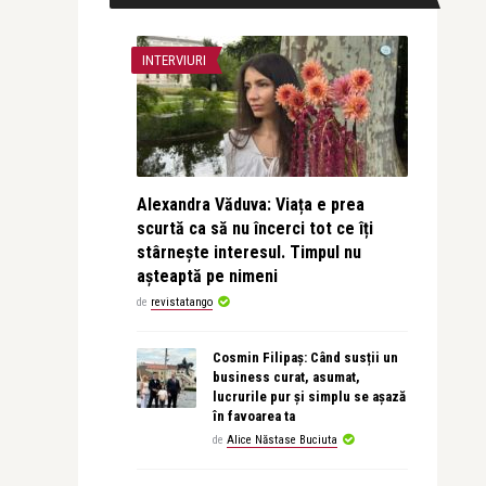
INTERVIURI
Alexandra Văduva: Viața e prea
scurtă ca să nu încerci tot ce îți
stârnește interesul. Timpul nu
așteaptă pe nimeni
de
revistatango
Cosmin Filipaș: Când susții un
business curat, asumat,
lucrurile pur și simplu se așază
în favoarea ta
de
Alice Năstase Buciuta