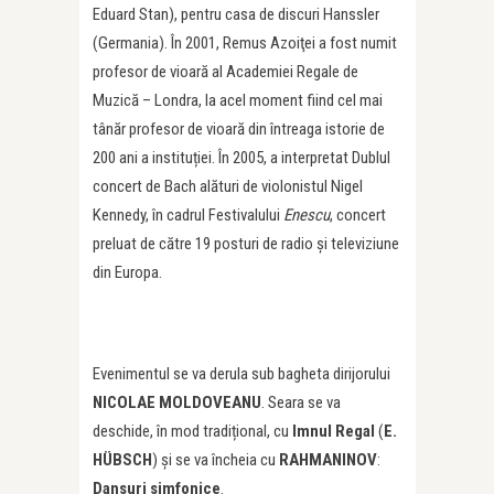
Eduard Stan), pentru casa de discuri Hanssler
(Germania). În 2001, Remus Azoiţei a fost numit
profesor de vioară al Academiei Regale de
Muzică – Londra, la acel moment fiind cel mai
tânăr profesor de vioară din întreaga istorie de
200 ani a instituției. În 2005, a interpretat Dublul
concert de Bach alături de violonistul Nigel
Kennedy, în cadrul Festivalului
Enescu
, concert
preluat de către 19 posturi de radio și televiziune
din Europa.
Evenimentul se va derula sub bagheta dirijorului
NICOLAE MOLDOVEANU
. Seara se va
deschide, în mod tradițional, cu
Imnul Regal
(
E.
HÜBSCH
) și se va încheia cu
RAHMANINOV
:
Dansuri simfonice
.