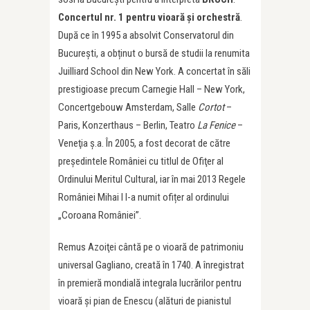
Concertul nr. 1 pentru vioară și orchestră
.
După ce în 1995 a absolvit Conservatorul din
Bucureşti, a obținut o bursă de studii la renumita
Juilliard School din New York. A concertat în săli
prestigioase precum Carnegie Hall – New York,
Concertgebouw Amsterdam, Salle
Cortot
–
Paris, Konzerthaus – Berlin, Teatro
La Fenice
–
Veneţia ș.a. În 2005, a fost decorat de către
președintele României cu titlul de Ofiţer al
Ordinului Meritul Cultural, iar în mai 2013 Regele
României Mihai I l-a numit ofițer al ordinului
„Coroana României”.
Remus Azoiţei cântă pe o vioară de patrimoniu
universal Gagliano, creată în 1740. A înregistrat
în premieră mondială integrala lucrărilor pentru
vioară şi pian de Enescu (alături de pianistul