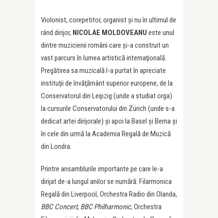
Violonist, corepetitor, organist şi nu în ultimul de
rând dirijor,
NICOLAE MOLDOVEANU
este unul
dintre muzicienii români care şi-a construit un
vast parcurs în lumea artistică internaţională.
Pregătirea sa muzicală l-a purtat în apreciate
instituţii de învăţământ superior europene, de la
Conservatorul din Leipzig (unde a studiat orga)
la cursurile Conservatorului din Zürich (unde s-a
dedicat artei dirijorale) şi apoi la Basel şi Berna şi
în cele din urmă la Academia Regală de Muzică
din Londra.
Printre ansamblurile importante pe care le-a
dirijat de-a lungul anilor se numără: Filarmonica
Regală din Liverpool, Orchestra Radio din Olanda,
BBC Concert
,
BBC Philharmonic
, Orchestra