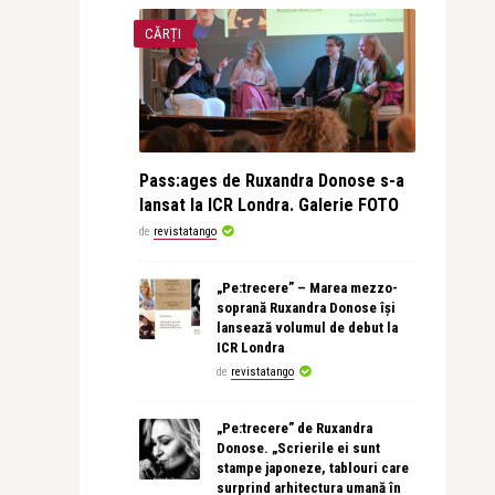
CĂRȚI
Pass:ages de Ruxandra Donose s-a
lansat la ICR Londra. Galerie FOTO
de
revistatango
„Pe:trecere” – Marea mezzo-
soprană Ruxandra Donose își
lansează volumul de debut la
ICR Londra
de
revistatango
„Pe:trecere” de Ruxandra
Donose. „Scrierile ei sunt
stampe japoneze, tablouri care
surprind arhitectura umană în