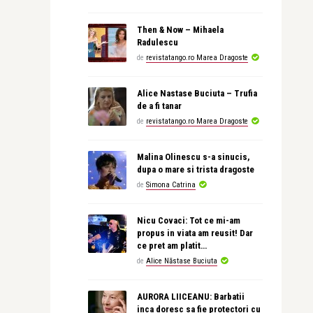
Then & Now – Mihaela
Radulescu
de
revistatango.ro Marea Dragoste
Alice Nastase Buciuta – Trufia
de a fi tanar
de
revistatango.ro Marea Dragoste
Malina Olinescu s-a sinucis,
dupa o mare si trista dragoste
de
Simona Catrina
Nicu Covaci: Tot ce mi-am
propus in viata am reusit! Dar
ce pret am platit…
de
Alice Năstase Buciuta
AURORA LIICEANU: Barbatii
inca doresc sa fie protectori cu