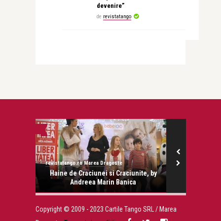
devenire”
de
revistatango
RECOMANDAREA Z
revistatango.ro Marea Dragoste
revistatango.ro
onose.
Haine de Craciunei si Craciunite, by
Albertina I
Andreea Marin Banica
merit
Copyright © 2009 - 2023 Cartile Tango SRL / Marea