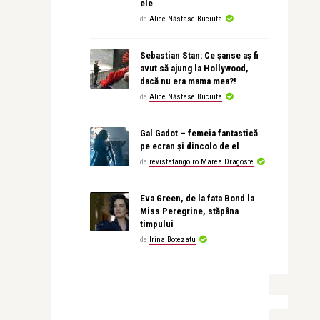
ele
de
Alice Năstase Buciuta
Sebastian Stan: Ce șanse aș fi
avut să ajung la Hollywood,
dacă nu era mama mea?!
de
Alice Năstase Buciuta
Gal Gadot – femeia fantastică
pe ecran și dincolo de el
de
revistatango.ro Marea Dragoste
Eva Green, de la fata Bond la
Miss Peregrine, stăpâna
timpului
de
Irina Botezatu