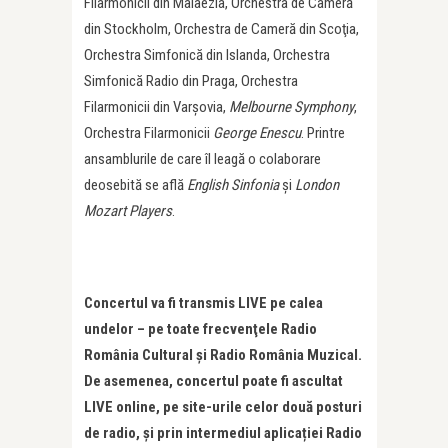
Filarmonicii din Malaezia, Orchestra de Cameră
din Stockholm, Orchestra de Cameră din Scoţia,
Orchestra Simfonică din Islanda, Orchestra
Simfonică Radio din Praga, Orchestra
Filarmonicii din Varşovia,
Melbourne Symphony
,
Orchestra Filarmonicii
George Enescu
. Printre
ansamblurile de care îl leagă o colaborare
deosebită se află
English Sinfonia
şi
London
Mozart Players
.
Concertul va fi transmis LIVE pe calea
undelor – pe toate frecvenţele Radio
România Cultural şi Radio România Muzical.
De asemenea, concertul poate fi ascultat
LIVE online, pe site-urile
celor două posturi
de radio, și prin intermediul aplicației Radio