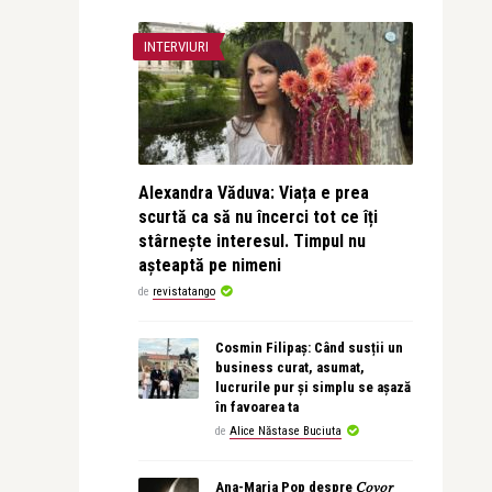
INTERVIURI
Alexandra Văduva: Viața e prea
scurtă ca să nu încerci tot ce îți
stârnește interesul. Timpul nu
așteaptă pe nimeni
de
revistatango
Cosmin Filipaș: Când susții un
business curat, asumat,
lucrurile pur și simplu se așază
în favoarea ta
de
Alice Năstase Buciuta
Ana-Maria Pop despre 𝐶𝑜𝑣𝑜𝑟