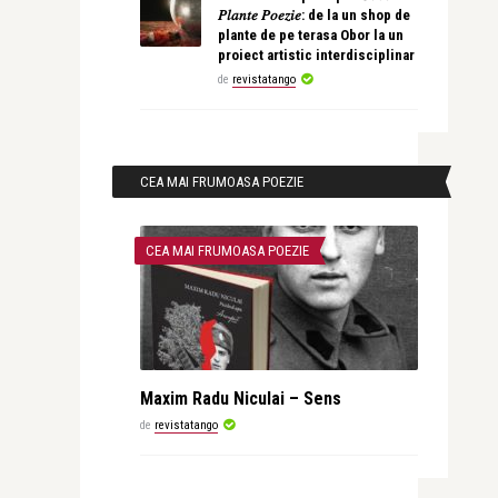
𝑃𝑙𝑎𝑛𝑡𝑒 𝑃𝑜𝑒𝑧𝑖𝑒: de la un shop de
plante de pe terasa Obor la un
proiect artistic interdisciplinar
de
revistatango
CEA MAI FRUMOASA POEZIE
CEA MAI FRUMOASA POEZIE
Maxim Radu Niculai – Sens
de
revistatango