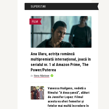
SUPERSTAR
FILM
Ana Ularu, actrița româncă
multipremiată internațional, joacă în
serialul nr. 1 al Amazon Prime, The
Power/Puterea
de
Ilona Năstase
Vanessa Hudgens, vedetă a
filmului “A doua șansă”, alături
de Jennifer Lopez: Filmul
acesta va oferi femeilor și
fetelor mai multă încredere în