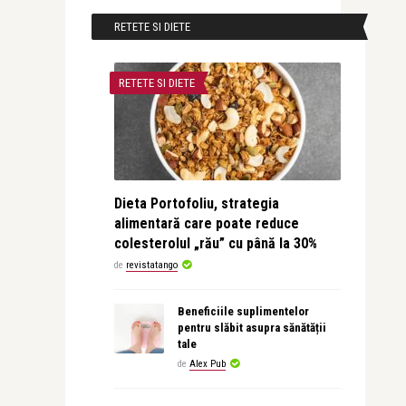
RETETE SI DIETE
RETETE SI DIETE
Dieta Portofoliu, strategia
alimentară care poate reduce
colesterolul „rău” cu până la 30%
de
revistatango
Beneficiile suplimentelor
pentru slăbit asupra sănătății
tale
de
Alex Pub