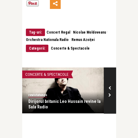
·
·
Tag-uri:
Concert Regal
Nicolae Moldoveanu
·
Orchestra Nationala Radio
Remus Azoiței
Categorii:
Concerte & Spectacole
CONCERTE & SPECTACOLE
CONCERTE & SP
revistatango
revistatango
Dirijorul britanic Leo Hussain revine la
Remus Azoiței
Sala Radio
Capriciul Rom