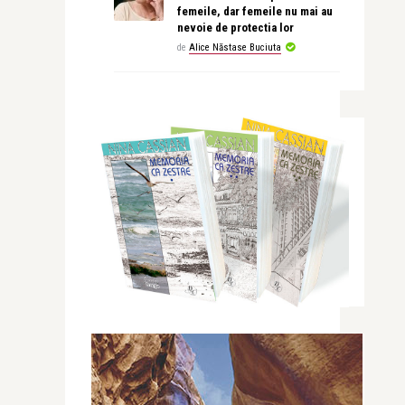
femeile, dar femeile nu mai au
nevoie de protectia lor
de
Alice Năstase Buciuta