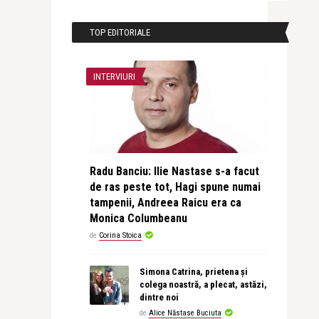
TOP EDITORIALE
INTERVIURI
Radu Banciu: Ilie Nastase s-a facut
de ras peste tot, Hagi spune numai
tampenii, Andreea Raicu era ca
Monica Columbeanu
de
Corina Stoica
Simona Catrina, prietena și
colega noastră, a plecat, astăzi,
dintre noi
de
Alice Năstase Buciuta