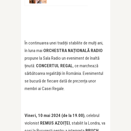
În continuarea unei tradiții stabilite de mulți ani,
în luna mai
ORCHESTRA NAȚIONALĂ RADIO
propune la Sala Radio un eveniment de înaltă
ținută:
CONCERTUL REGAL
, ce marchează
sărbătoarea regalităţii în România. Evenimentul
se bucură de fiecare dată de prezența unor
membri ai Casei Regale.
V
ineri, 10 mai 2024 (de la 19.00)
, celebrul
violonist
REMUS AZOIȚEI
, stabilit la Londra, va
sosi la București pentru a interpreta
BRUCH
: