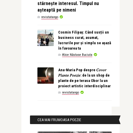
stârnește interesul. Timpul nu
așteaptă pe nimeni
de
revistatango
Cosmin Filipaș: Când susții un
business curat, asumat,
lucrurile pur și simplu se așază
în favoarea ta
de
Alice Năstase Buciuta
Ana-Maria Pop despre 𝐶𝑜𝑣𝑜𝑟
𝑃𝑙𝑎𝑛𝑡𝑒 𝑃𝑜𝑒𝑧𝑖𝑒: de la un shop de
plante de pe terasa Obor la un
proiect artistic interdisciplinar
de
revistatango
CEA MAI FRUMOASA POEZIE