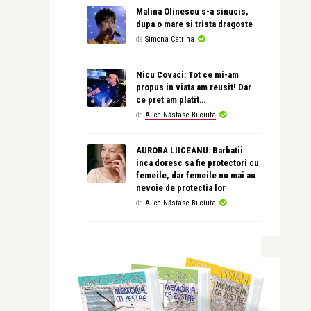
Malina Olinescu s-a sinucis,
dupa o mare si trista dragoste
de
Simona Catrina
Nicu Covaci: Tot ce mi-am
propus in viata am reusit! Dar
ce pret am platit…
de
Alice Năstase Buciuta
AURORA LIICEANU: Barbatii
inca doresc sa fie protectori cu
femeile, dar femeile nu mai au
nevoie de protectia lor
de
Alice Năstase Buciuta