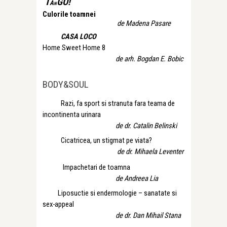
T
a
GO!
n
Culorile toamnei
de Madena Pasare
CASA LOCO
Home Sweet Home 8
de arh. Bogdan E. Bobic
BODY&SOUL
Razi, fa sport si stranuta fara teama de
incontinenta urinara
de dr. Catalin Belinski
Cicatricea, un stigmat pe viata?
de dr. Mihaela Leventer
Impachetari de toamna
de Andreea Lia
Liposuctie si endermologie – sanatate si
sex-appeal
de dr. Dan Mihail Stana