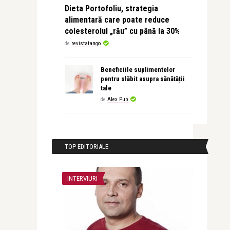
Dieta Portofoliu, strategia
alimentară care poate reduce
colesterolul „rău” cu până la 30%
de
revistatango
Beneficiile suplimentelor
pentru slăbit asupra sănătății
tale
de
Alex Pub
TOP EDITORIALE
INTERVIURI