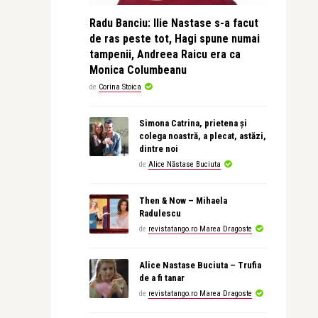
Radu Banciu: Ilie Nastase s-a facut
de ras peste tot, Hagi spune numai
tampenii, Andreea Raicu era ca
Monica Columbeanu
de
Corina Stoica
Simona Catrina, prietena și
colega noastră, a plecat, astăzi,
dintre noi
de
Alice Năstase Buciuta
Then & Now – Mihaela
Radulescu
de
revistatango.ro Marea Dragoste
Alice Nastase Buciuta – Trufia
de a fi tanar
de
revistatango.ro Marea Dragoste