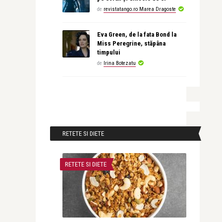
de
revistatango.ro Marea Dragoste
Eva Green, de la fata Bond la
Miss Peregrine, stăpâna
timpului
de
Irina Botezatu
RETETE SI DIETE
RETETE SI DIETE