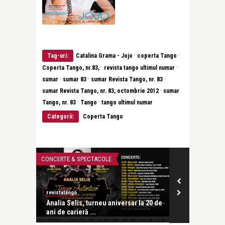
·
·
Tag-uri:
Catalina Grama - Jojo
coperta Tango
·
·
Coperta Tango, nr.83,
revista tango ultimul numar
·
·
·
sumar
sumar 83
sumar Revista Tango, nr. 83
·
sumar Revista Tango, nr. 83, octombrie 2012
sumar
·
·
Tango, nr. 83
Tango
tango ultimul numar
Categorii:
Coperta Tango
CONCERTE & SPECTACOLE
OPERA ȘI BALET
revistatango
revistatango
tinian și
Analia Selis, turneu aniversar la 20 de
„Tango. Radio
ani de carieră ...
online cu oca 