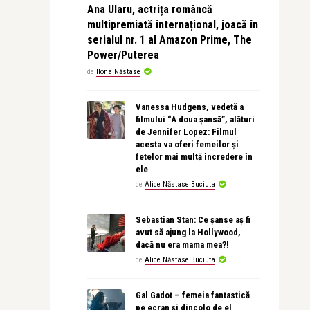
Ana Ularu, actrița româncă
multipremiată internațional, joacă în
serialul nr. 1 al Amazon Prime, The
Power/Puterea
de
Ilona Năstase
Vanessa Hudgens, vedetă a
filmului “A doua șansă”, alături
de Jennifer Lopez: Filmul
acesta va oferi femeilor și
fetelor mai multă încredere în
ele
de
Alice Năstase Buciuta
Sebastian Stan: Ce șanse aș fi
avut să ajung la Hollywood,
dacă nu era mama mea?!
de
Alice Năstase Buciuta
Gal Gadot – femeia fantastică
pe ecran și dincolo de el