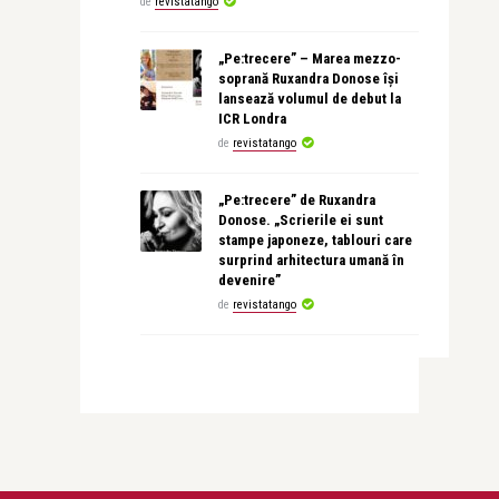
de
revistatango
„Pe:trecere” – Marea mezzo-
soprană Ruxandra Donose își
lansează volumul de debut la
ICR Londra
de
revistatango
„Pe:trecere” de Ruxandra
Donose. „Scrierile ei sunt
stampe japoneze, tablouri care
surprind arhitectura umană în
devenire”
de
revistatango