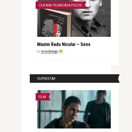
CEA MAI FRUMOASA POEZIE
Maxim Radu Niculai – Sens
de
revistatango
SUPERSTAR
FILM