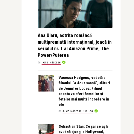
Ana Ularu, actrița româncă
multipremiată internațional, joacă în
serialul nr. 1 al Amazon Prime, The
Power/Puterea
de
Ilona Năstase
Vanessa Hudgens, vedetă a
filmului “A doua șansă”, alături
de Jennifer Lopez: Filmul
acesta va oferi femeilor și
fetelor mai multă încredere în
ele
de
Alice Năstase Buciuta
Sebastian Stan: Ce șanse aș fi
avut să ajung la Hollywood,