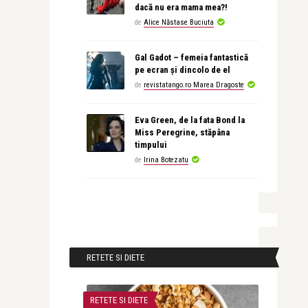
dacă nu era mama mea?!
de
Alice Năstase Buciuta
Gal Gadot – femeia fantastică
pe ecran și dincolo de el
de
revistatango.ro Marea Dragoste
Eva Green, de la fata Bond la
Miss Peregrine, stăpâna
timpului
de
Irina Botezatu
RETETE SI DIETE
RETETE SI DIETE