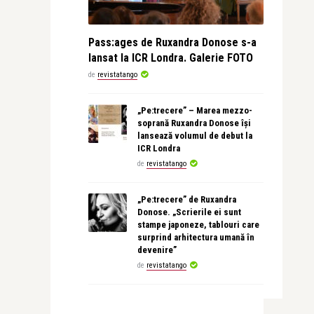
Pass:ages de Ruxandra Donose s-a
lansat la ICR Londra. Galerie FOTO
de
revistatango
„Pe:trecere” – Marea mezzo-
soprană Ruxandra Donose își
lansează volumul de debut la
ICR Londra
de
revistatango
„Pe:trecere” de Ruxandra
Donose. „Scrierile ei sunt
stampe japoneze, tablouri care
surprind arhitectura umană în
devenire”
de
revistatango