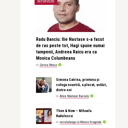
INTERVIURI
Radu Banciu: Ilie Nastase s-a facut
de ras peste tot, Hagi spune numai
tampenii, Andreea Raicu era ca
Monica Columbeanu
de
Corina Stoica
Simona Catrina, prietena și
colega noastră, a plecat, astăzi,
dintre noi
de
Alice Năstase Buciuta
Then & Now – Mihaela
Radulescu
de
revistatango.ro Marea Dragoste