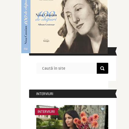
CAUTĂ ÎN SITE
INTERVIURI
INTERVIURI