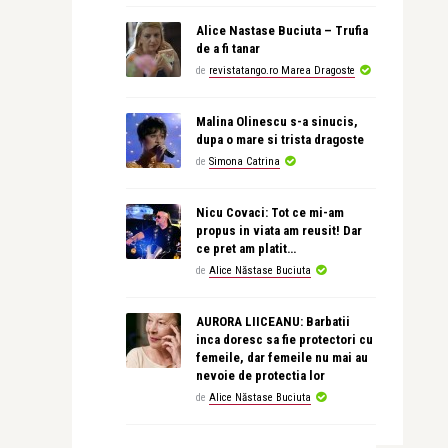
Alice Nastase Buciuta – Trufia
de a fi tanar
de
revistatango.ro Marea Dragoste
Malina Olinescu s-a sinucis,
dupa o mare si trista dragoste
de
Simona Catrina
Nicu Covaci: Tot ce mi-am
propus in viata am reusit! Dar
ce pret am platit…
de
Alice Năstase Buciuta
AURORA LIICEANU: Barbatii
inca doresc sa fie protectori cu
femeile, dar femeile nu mai au
nevoie de protectia lor
de
Alice Năstase Buciuta