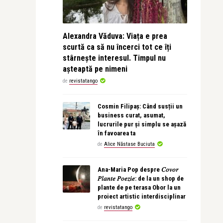
Alexandra Văduva: Viața e prea
scurtă ca să nu încerci tot ce îți
stârnește interesul. Timpul nu
așteaptă pe nimeni
de
revistatango
Cosmin Filipaș: Când susții un
business curat, asumat,
lucrurile pur și simplu se așază
în favoarea ta
de
Alice Năstase Buciuta
Ana-Maria Pop despre 𝐶𝑜𝑣𝑜𝑟
𝑃𝑙𝑎𝑛𝑡𝑒 𝑃𝑜𝑒𝑧𝑖𝑒: de la un shop de
plante de pe terasa Obor la un
proiect artistic interdisciplinar
de
revistatango