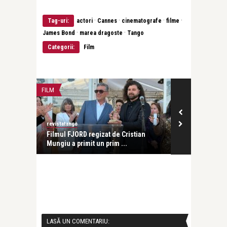
·
·
·
·
Tag-uri:
actori
Cannes
cinematografe
filme
·
·
James Bond
marea dragoste
Tango
Categorii:
Film
FILM
FILM
revistatango
revistatango
familie.
Filmul FJORD regizat de Cristian
𝐹𝑗𝑜𝑟𝑑 în r
Mungiu a primit un prim ...
...
LASĂ UN COMENTARIU: