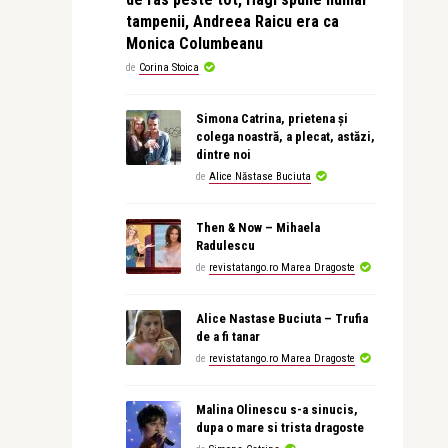
tampenii, Andreea Raicu era ca
Monica Columbeanu
de
Corina Stoica
Simona Catrina, prietena și
colega noastră, a plecat, astăzi,
dintre noi
de
Alice Năstase Buciuta
Then & Now – Mihaela
Radulescu
de
revistatango.ro Marea Dragoste
Alice Nastase Buciuta – Trufia
de a fi tanar
de
revistatango.ro Marea Dragoste
Malina Olinescu s-a sinucis,
dupa o mare si trista dragoste