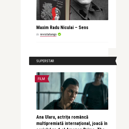
Maxim Radu Niculai – Sens
de
revistatango
SUPERSTAR
FILM
Ana Ularu, actrița româncă
multipremiată internațional, joacă în