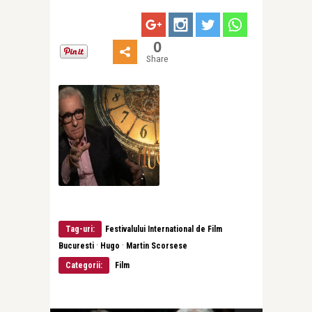
0
Share
Tag-uri:
Festivalului International de Film
·
·
Bucuresti
Hugo
Martin Scorsese
Categorii:
Film