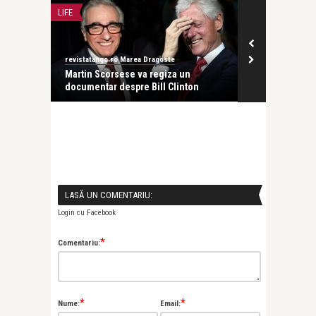
LIFE
FILM
revistatango.ro Marea Dragoste
revistatango.ro
a Veneț
Martin Scorsese va regiza un
Leonardo DiCa
documentar despre Bill Clinton
regia lui Mart
LASĂ UN COMENTARIU:
Login cu Facebook
*
Comentariu:
*
*
Nume:
Email: