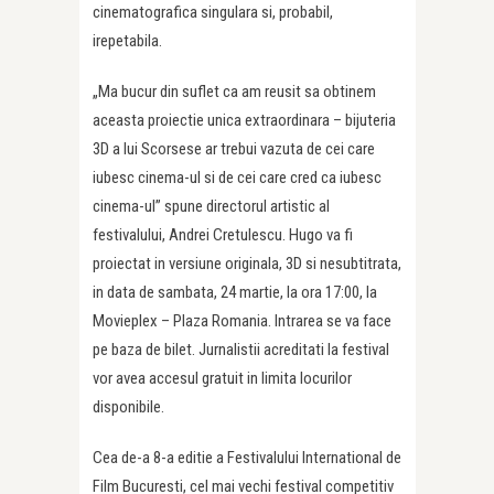
cinematografica singulara si, probabil,
irepetabila.
„Ma bucur din suflet ca am reusit sa obtinem
aceasta proiectie unica extraordinara – bijuteria
3D a lui Scorsese ar trebui vazuta de cei care
iubesc cinema-ul si de cei care cred ca iubesc
cinema-ul” spune directorul artistic al
festivalului, Andrei Cretulescu. Hugo va fi
proiectat in versiune originala, 3D si nesubtitrata,
in data de sambata, 24 martie, la ora 17:00, la
Movieplex – Plaza Romania. Intrarea se va face
pe baza de bilet. Jurnalistii acreditati la festival
vor avea accesul gratuit in limita locurilor
disponibile.
Cea de-a 8-a editie a Festivalului International de
Film Bucuresti, cel mai vechi festival competitiv