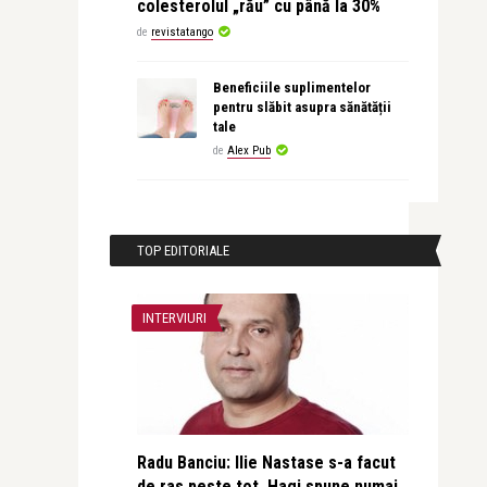
colesterolul „rău” cu până la 30%
de
revistatango
Beneficiile suplimentelor
pentru slăbit asupra sănătății
tale
de
Alex Pub
TOP EDITORIALE
INTERVIURI
Radu Banciu: Ilie Nastase s-a facut
de ras peste tot, Hagi spune numai