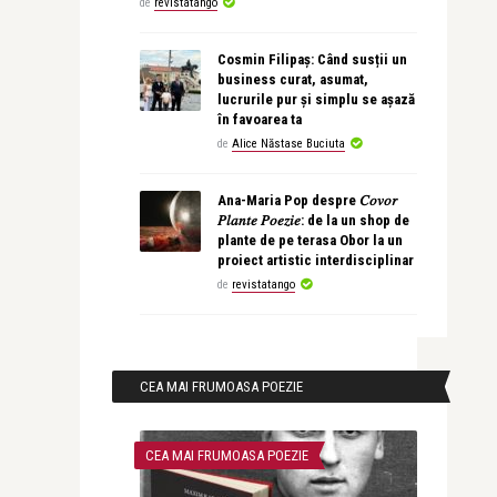
de
revistatango
Cosmin Filipaș: Când susții un
business curat, asumat,
lucrurile pur și simplu se așază
în favoarea ta
de
Alice Năstase Buciuta
Ana-Maria Pop despre 𝐶𝑜𝑣𝑜𝑟
𝑃𝑙𝑎𝑛𝑡𝑒 𝑃𝑜𝑒𝑧𝑖𝑒: de la un shop de
plante de pe terasa Obor la un
proiect artistic interdisciplinar
de
revistatango
CEA MAI FRUMOASA POEZIE
CEA MAI FRUMOASA POEZIE