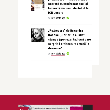
soprană Ruxandra Donose își
lansează volumul de debut la
ICR Londra
de
revistatango
„Pe:trecere” de Ruxandra
Donose. „Scrierile ei sunt
stampe japoneze, tablouri care
surprind arhitectura umană în
devenire”
de
revistatango