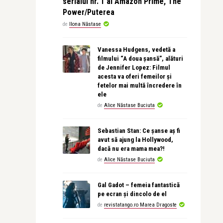
serialul nr. 1 al Amazon Prime, The
Power/Puterea
de
Ilona Năstase
Vanessa Hudgens, vedetă a
filmului “A doua șansă”, alături
de Jennifer Lopez: Filmul
acesta va oferi femeilor și
fetelor mai multă încredere în
ele
de
Alice Năstase Buciuta
Sebastian Stan: Ce șanse aș fi
avut să ajung la Hollywood,
dacă nu era mama mea?!
de
Alice Năstase Buciuta
Gal Gadot – femeia fantastică
pe ecran și dincolo de el
de
revistatango.ro Marea Dragoste