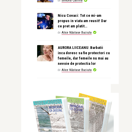
de
Simona Catrina
Nicu Covaci: Tot ce mi-am
propus in viata am reusit! Dar
ce pret am platit…
de
Alice Năstase Buciuta
AURORA LIICEANU: Barbatii
inca doresc sa fie protectori cu
femeile, dar femeile nu mai au
nevoie de protectia lor
de
Alice Năstase Buciuta