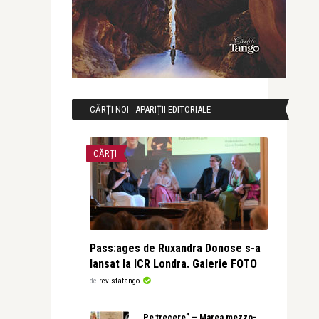
CĂRȚI NOI - APARIȚII EDITORIALE
CĂRȚI
Pass:ages de Ruxandra Donose s-a
lansat la ICR Londra. Galerie FOTO
de
revistatango
„Pe:trecere” – Marea mezzo-