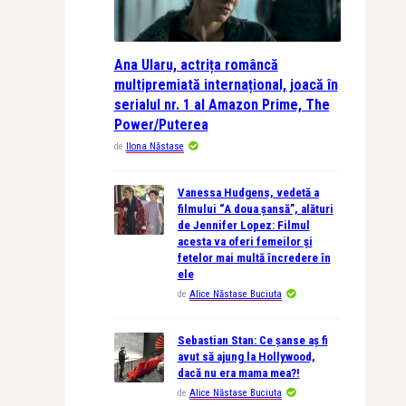
Ana Ularu, actrița româncă
multipremiată internațional, joacă în
serialul nr. 1 al Amazon Prime, The
Power/Puterea
de
Ilona Năstase
Vanessa Hudgens, vedetă a
filmului “A doua șansă”, alături
de Jennifer Lopez: Filmul
acesta va oferi femeilor și
fetelor mai multă încredere în
ele
de
Alice Năstase Buciuta
Sebastian Stan: Ce șanse aș fi
avut să ajung la Hollywood,
dacă nu era mama mea?!
de
Alice Năstase Buciuta