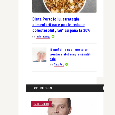
Dieta Portofoliu, strategia
alimentară care poate reduce
colesterolul „rău” cu până la 30%
de
revistatango
Beneficiile suplimentelor
pentru slăbit asupra sănătății
tale
de
Alex Pub
TOP EDITORIALE
INTERVIURI