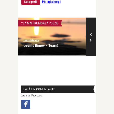
Categorii:
Părinți și copii
CEA MAI FRUMOASA POEZIE
INTERVIURI
revistatango
revistatango
Leonid Dimov – Teamă
Evelin-Melin
profesia, dar 
LASĂ UN COMENTARIU:
Login cu Facebook