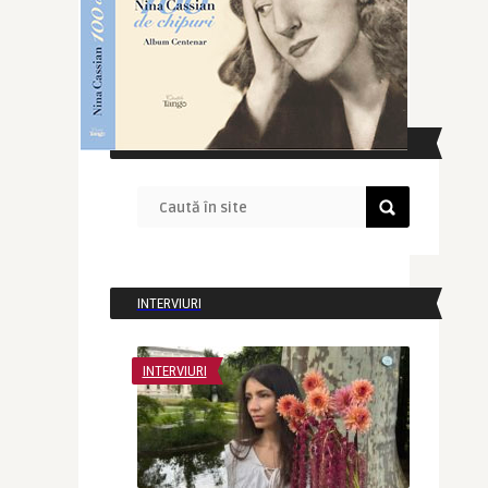
CAUTĂ ÎN SITE
INTERVIURI
INTERVIURI