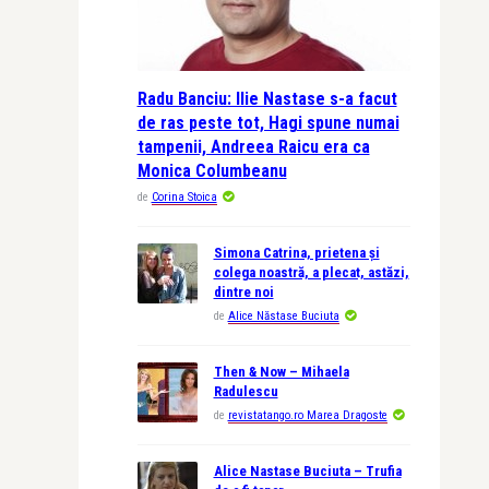
Radu Banciu: Ilie Nastase s-a facut
de ras peste tot, Hagi spune numai
tampenii, Andreea Raicu era ca
Monica Columbeanu
de
Corina Stoica
Simona Catrina, prietena și
colega noastră, a plecat, astăzi,
dintre noi
de
Alice Năstase Buciuta
Then & Now – Mihaela
Radulescu
de
revistatango.ro Marea Dragoste
Alice Nastase Buciuta – Trufia