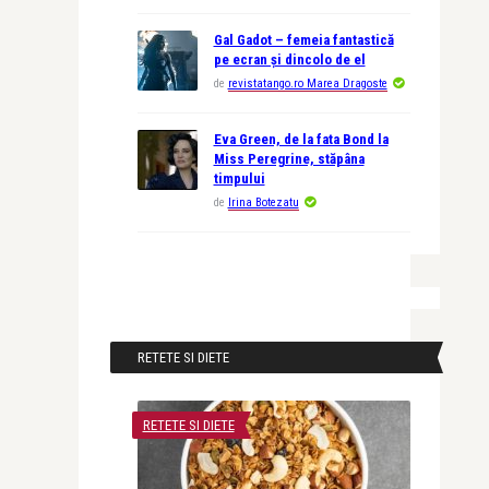
Gal Gadot – femeia fantastică
pe ecran și dincolo de el
de
revistatango.ro Marea Dragoste
Eva Green, de la fata Bond la
Miss Peregrine, stăpâna
timpului
de
Irina Botezatu
RETETE SI DIETE
RETETE SI DIETE