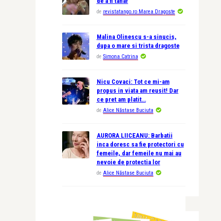
de a fi tanar
de
revistatango.ro Marea Dragoste
Malina Olinescu s-a sinucis,
dupa o mare si trista dragoste
de
Simona Catrina
Nicu Covaci: Tot ce mi-am
propus in viata am reusit! Dar
ce pret am platit…
de
Alice Năstase Buciuta
AURORA LIICEANU: Barbatii
inca doresc sa fie protectori cu
femeile, dar femeile nu mai au
nevoie de protectia lor
de
Alice Năstase Buciuta