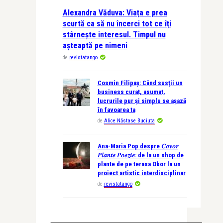
Alexandra Văduva: Viața e prea
scurtă ca să nu încerci tot ce îți
stârnește interesul. Timpul nu
așteaptă pe nimeni
de
revistatango
Cosmin Filipaș: Când susții un
business curat, asumat,
lucrurile pur și simplu se așază
în favoarea ta
de
Alice Năstase Buciuta
Ana-Maria Pop despre 𝐶𝑜𝑣𝑜𝑟
𝑃𝑙𝑎𝑛𝑡𝑒 𝑃𝑜𝑒𝑧𝑖𝑒: de la un shop de
plante de pe terasa Obor la un
proiect artistic interdisciplinar
de
revistatango