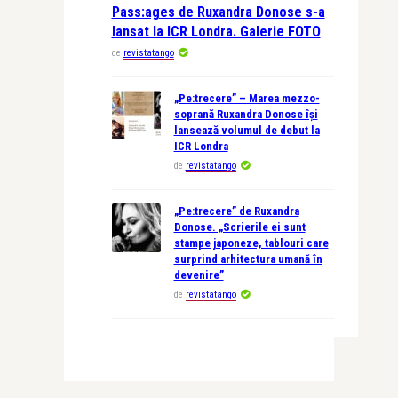
Pass:ages de Ruxandra Donose s-a
lansat la ICR Londra. Galerie FOTO
de
revistatango
„Pe:trecere” – Marea mezzo-
soprană Ruxandra Donose își
lansează volumul de debut la
ICR Londra
de
revistatango
„Pe:trecere” de Ruxandra
Donose. „Scrierile ei sunt
stampe japoneze, tablouri care
surprind arhitectura umană în
devenire”
de
revistatango