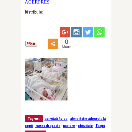
AGERPRES
Distribuie:
0
Share
·
Tag-uri:
activitati fizice
alimentatie adecvata la
·
·
·
·
copii
marea dragoste
nastere
obezitate
Tango