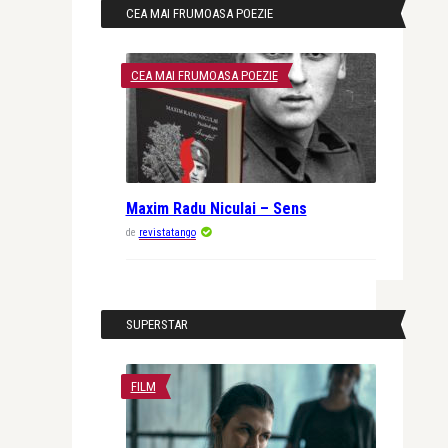
CEA MAI FRUMOASA POEZIE
CEA MAI FRUMOASA POEZIE
Maxim Radu Niculai – Sens
de
revistatango
SUPERSTAR
FILM