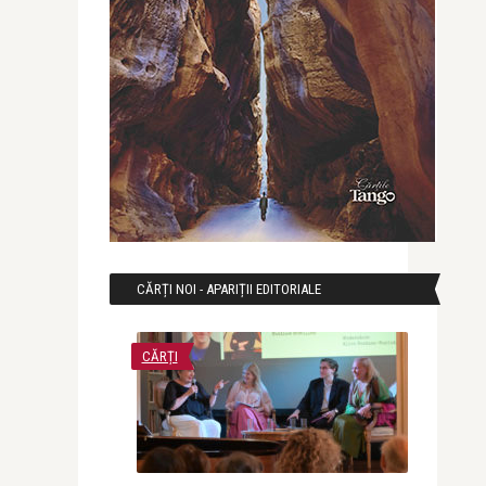
CĂRȚI NOI - APARIȚII EDITORIALE
CĂRȚI