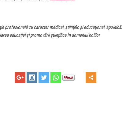
e profesionalã cu caracter medical, ştiinţific şi educaţional, apoliticã,
rea educaţiei şi promovãrii ştiinţifice în domeniul bolilor