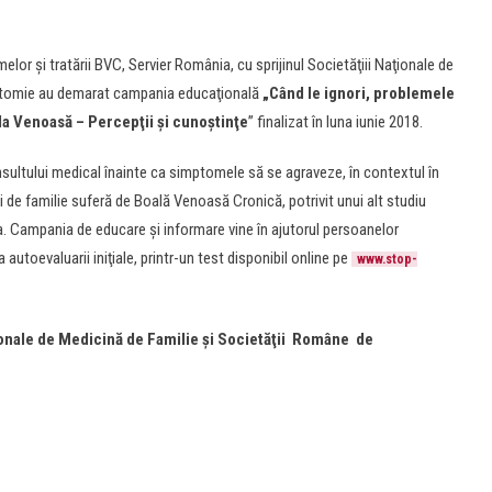
or şi tratării BVC, Servier România, cu sprijinul Societăţiii Naţionale de
ctomie au demarat campania educaţională
„Când le ignori, problemele
a Venoasă – Percepţii şi cunoştinţe
” finalizat în luna iunie 2018.
sultului medical înainte ca simptomele să se agraveze, în contextul în
ui de familie suferă de Boală Venoasă Cronică, potrivit unui alt studiu
a. Campania de educare şi informare vine în ajutorul persoanelor
utoevaluarii iniţiale, printr-un test disponibil online pe
www.stop-
ţionale de Medicină de Familie şi Societăţii Române de