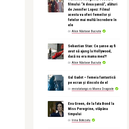
filmului “A doua șansă”, alături
de Jennifer Lopez: Filmul
acesta va oferi femeilor și
fetelor mai multă încredere în
ele
de
Alice Năstase Buciuta
Sebastian Stan: Ce șanse aș fi
avut să ajung la Hollywood,
dacă nu era mama mea?!
de
Alice Năstase Buciuta
Gal Gadot – femeia fantastică
pe ecran și dincolo de el
de
revistatango.ro Marea Dragoste
Eva Green, de la fata Bond la
Miss Peregrine, stăpâna
timpului
de
Irina Botezatu