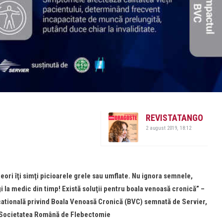
REVISTATANGO
2 august 2019, 18:12
 uneori îţi simţi picioarele grele sau umflate. Nu ignora semnele,
 la medic din timp! Există soluţii pentru boala venoasă cronică” –
atională privind Boala Venoasă Cronică (BVC) semnată de Servier,
i Societatea Română de Flebectomie