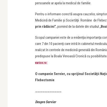
persoanele ar apela la medicul de familie.
Pentru o informare corectă asupra cauzelor, simptomel
Medicină de Familie şi Societăţii Române de Flebe
prin rădăcini”
, pornind de la datele din studiul „
Boal
Scopul campaniei este de a evidenţia importanţa con
care 7 din 10 pacienţi care intră în cabinetul medicul
realizat în centrele de medicină generală din Români
predispuse la Boala Venoasă Cronică cu posibilitatea a
varice.ro
O campanie Servier, cu sprijinul Societăţii Na
Flebectomie
……………………………
Despre Servier