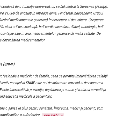
condusă de o fundaţie non-profit, cu sediul central la Suresnes (Franţa).
are 21.600 de angajaţi în întreaga lume. Fiind total independent, Grupul
cluzând medicamentele generice) în cercetare şi dezvoltare. Creşterea
n cinci arii de excelenţă: boli cardiovasculare, diabet, oncologie, boli
ctivităţile sale în aria medicamentelor generice de înaltă calitate. De
 de dezvoltarea medicamentelor.
ie (SNMF)
rofesionale a medicilor de familie, ceea ce permite îmbunãtãţirea calitãţii
biectiv esenţial al
SNMF
este cel de informare corectã şi de educare a
F
este interesatã de prevenţia, depistarea precoce şi tratarea corectã şi
vind educaţia medicalã a pacienţilor.
mnã o şansã în plus pentru sãnãtate. Împreunã, medici şi pacienţi, vom
omplicaţiilor, a suferinţelor.
www.snmf.r
o