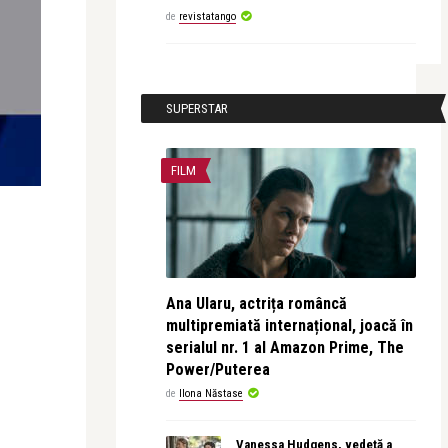
de
revistatango
SUPERSTAR
FILM
Ana Ularu, actrița româncă
multipremiată internațional, joacă în
serialul nr. 1 al Amazon Prime, The
Power/Puterea
de
Ilona Năstase
Vanessa Hudgens, vedetă a