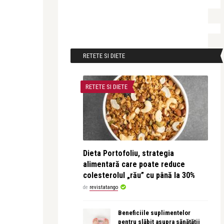
RETETE SI DIETE
RETETE SI DIETE
Dieta Portofoliu, strategia
alimentară care poate reduce
colesterolul „rău” cu până la 30%
de
revistatango
Beneficiile suplimentelor
pentru slăbit asupra sănătății