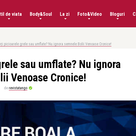
til de viata
Body&Soul
La zi
Foto&Video
Bloguri
C
imți picioarele grele sau umflate? Nu ignora semnele Bolii Venoase Cronice!
 grele sau umflate? Nu ignora
ii Venoase Cronice!
de
revistatango