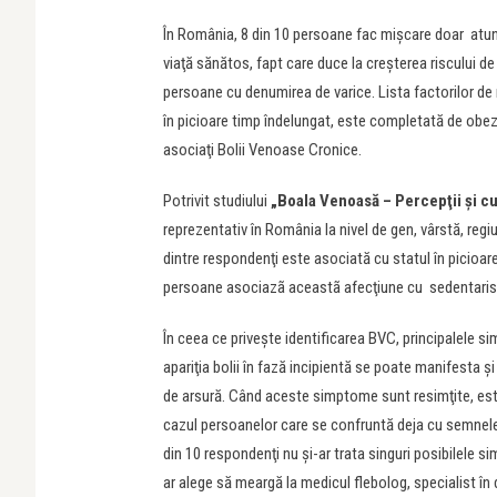
În România, 8 din 10 persoane fac mişcare doar atunci 
viaţă sănătos, fapt care duce la creşterea riscului 
persoane cu denumirea de varice. Lista factorilor de r
în picioare timp îndelungat, este completată de obezi
asociaţi Bolii Venoase Cronice.
Potrivit studiului
„Boala Venoasă – Percepţii şi c
reprezentativ în România la nivel de gen, vârstă, regi
dintre respondenţi este asociată cu statul în picioare
persoane asociazã aceastã afecţiune cu sedentarismul
În ceea ce priveşte identificarea BVC, principalele s
apariţia bolii în fază incipientă se poate manifesta 
de arsură. Când aceste simptome sunt resimţite, est
cazul persoanelor care se confruntă deja cu semnele
din 10 respondenţi nu şi-ar trata singuri posibilele s
ar alege să meargă la medicul flebolog, specialist în d