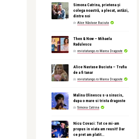
Simona Catrina, prietena și
colega noastră, a plecat, astăzi,
dintre noi
de
Alice Năstase Buciuta
Then & Now – Mihaela
Radulescu
de
revistatango.ro Marea Dragoste
Alice Nastase Buciuta – Trufia
de a fi tanar
de
revistatango.ro Marea Dragoste
Malina Olinescu s-a sinucis,
dupa o mare si trista dragoste
de
Simona Catrina
Nicu Covaci: Tot ce mi-am
propus in viata am reusit! Dar
ce pret am platit…