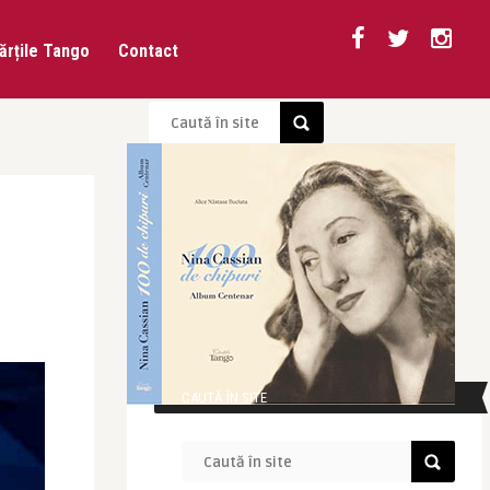
ărțile Tango
Contact
CAUTĂ ÎN SITE