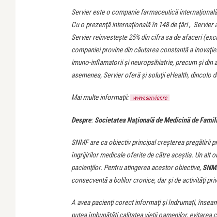
Servier este o companie farmaceutică internaţională 
Cu o prezenţă internaţională în 148 de ţări , Servier 
Servier reinvesteşte 25% din cifra sa de afaceri (ex
companiei provine din căutarea constantă a inovaţiei î
imuno-inflamatorii şi neuropsihiatrie, precum şi din a
asemenea, Servier oferă şi soluţii eHealth, dincolo
Mai multe informaţii:
www.servier.ro
Despre
:
Societatea Naţiona
l
ă de Medicină de Famil
SNMF are ca obiectiv principal creşterea pregãtirii p
îngrijirilor medicale oferite de cãtre aceştia. Un alt o
pacienţilor. Pentru atingerea acestor obiective,
SNM
consecventã a bolilor cronice, dar şi de activitãţi pri
A avea pacienţi corect informaţi şi îndrumaţi, însea
putea îmbunãtãţi calitatea vieţii oamenilor, evitarea c