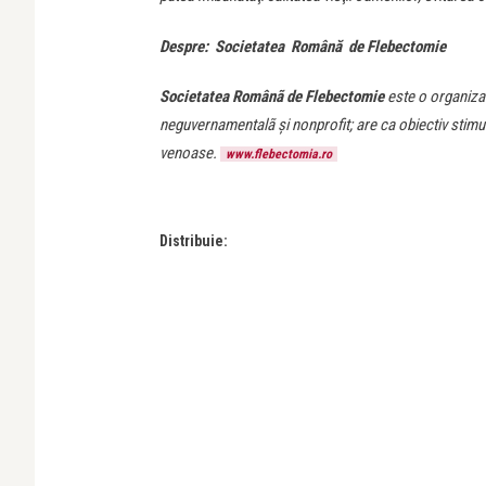
Despre: Societatea Română de Flebectomie
Societatea Românã de Flebectomie
este o organizaţi
neguvernamentalã şi nonprofit; are ca obiectiv stimula
venoase.
www.flebectomia.ro
Distribuie: