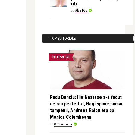
tale
de
Alex Pub
TOP EDITORIALE
INTERVIURI
Radu Banciu: Ilie Nastase s-a facut
de ras peste tot, Hagi spune numai
tampenii, Andreea Raicu era ca
Monica Columbeanu
de
Corina Stoica