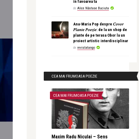
în favoarea ta
de
Alice Năstase Buciuta
Ana-Maria Pop despre 𝐶𝑜𝑣𝑜𝑟
𝑃𝑙𝑎𝑛𝑡𝑒 𝑃𝑜𝑒𝑧𝑖𝑒: de la un shop de
plante de pe terasa Obor la un
proiect artistic interdisciplinar
de
revistatango
CEA MAI FRUMOASA POEZIE
CEA MAI FRUMOASA POEZIE
Maxim Radu Niculai – Sens