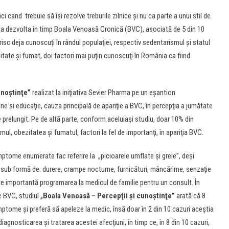
cand trebuie să îşi rezolve treburile zilnice şi nu ca parte a unui stil de
de a dezvolta în timp Boala Venoasă Cronică (BVC), asociată de 5 din 10
isc deja cunoscuţi în rândul populaţiei, respectiv sedentarismul şi statul
tate şi fumat, doi factori mai puţin cunoscuţi în România ca fiind
unoştinţe”
realizat la iniţiativa Sevier Pharma pe un eşantion
une şi educaţie, cauza principală de apariţie a BVC, în percepţia a jumătate
 prelungit. Pe de altã parte, conform aceluiaşi studiu, doar 10% din
, obezitatea şi fumatul, factori la fel de importanţi, în apariţia BVC.
imptome enumerate fac referire la „picioarele umflate şi grele”, deşi
şi sub formă de: durere, crampe nocturne, furnicături, mâncărime, senzaţie
e importantă programarea la medicul de familie pentru un consult. În
 BVC, studiul „
Boala Venoasă – Percepţii şi cunoştinţe”
arată că 8
imptome şi preferă să apeleze la medic, însă doar în 2 din 10 cazuri aceştia
iagnosticarea şi tratarea acestei afecţiuni, în timp ce, în 8 din 10 cazuri,