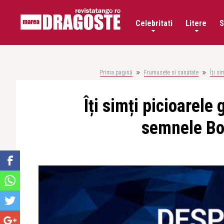
Celebritati
Litere
S
Prima pagină
Frumusete si sanatate
Îți s
Îți simți picioarele
semnele Bol