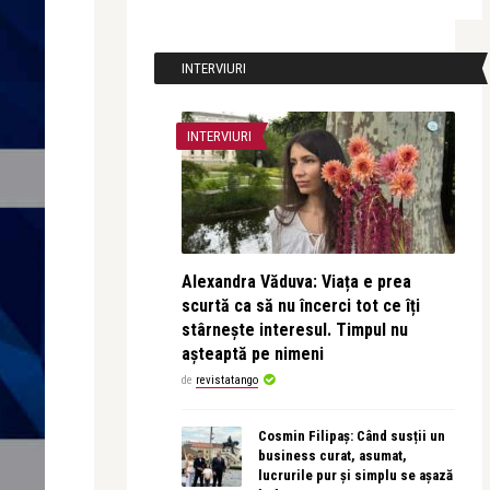
INTERVIURI
INTERVIURI
Alexandra Văduva: Viața e prea
scurtă ca să nu încerci tot ce îți
stârnește interesul. Timpul nu
așteaptă pe nimeni
de
revistatango
Cosmin Filipaș: Când susții un
business curat, asumat,
lucrurile pur și simplu se așază