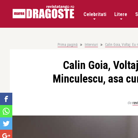
Celebritati
Litere
S
Prima pagină
Interviuri
Calin Goia, Voltaj: E
Calin Goia, Voltaj
Minculescu, asa cu
de
rev