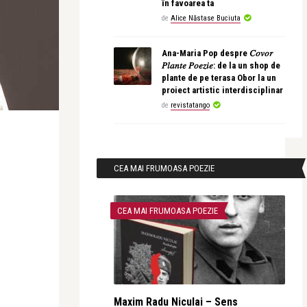
în favoarea ta
de
Alice Năstase Buciuta
Ana-Maria Pop despre 𝐶𝑜𝑣𝑜𝑟
𝑃𝑙𝑎𝑛𝑡𝑒 𝑃𝑜𝑒𝑧𝑖𝑒: de la un shop de
plante de pe terasa Obor la un
proiect artistic interdisciplinar
de
revistatango
CEA MAI FRUMOASA POEZIE
CEA MAI FRUMOASA POEZIE
Maxim Radu Niculai – Sens