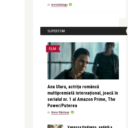
de
revistatango
SUPERSTAR
FILM
Ana Ularu, actrița româncă
multipremiată internațional, joacă în
serialul nr. 1 al Amazon Prime, The
Power/Puterea
de
Ilona Năstase
Vanessa Hudgens, vedetă a