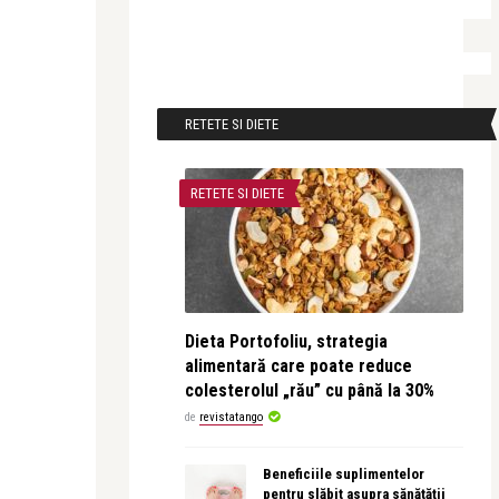
RETETE SI DIETE
RETETE SI DIETE
Dieta Portofoliu, strategia
alimentară care poate reduce
colesterolul „rău” cu până la 30%
de
revistatango
Beneficiile suplimentelor
pentru slăbit asupra sănătății