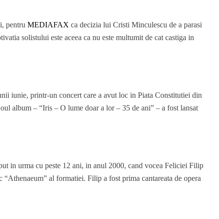
ti, pentru
MEDIAFAX
ca decizia lui Cristi Minculescu de a parasi
tivatia solistului este aceea ca nu este multumit de cat castiga in
lunii iunie, printr-un concert care a avut loc in Piata Constitutiei din
. Noul album – “Iris – O lume doar a lor – 35 de ani” – a fost lansat
put in urma cu peste 12 ani, in anul 2000, cand vocea Feliciei Filip
ic “Athenaeum” al formatiei. Filip a fost prima cantareata de opera