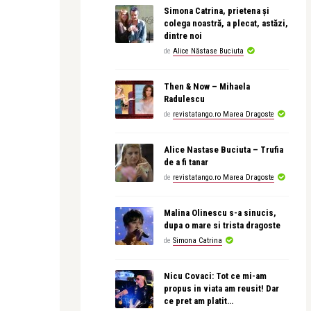
Simona Catrina, prietena și
colega noastră, a plecat, astăzi,
dintre noi
de
Alice Năstase Buciuta
Then & Now – Mihaela
Radulescu
de
revistatango.ro Marea Dragoste
Alice Nastase Buciuta – Trufia
de a fi tanar
de
revistatango.ro Marea Dragoste
Malina Olinescu s-a sinucis,
dupa o mare si trista dragoste
de
Simona Catrina
Nicu Covaci: Tot ce mi-am
propus in viata am reusit! Dar
ce pret am platit…