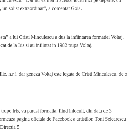
Minculescu. “Dar nu va mai fi acelasi lucru nici pe departe, cu
, un solist extraordinar”, a comentat Goia.
sta” a lui Cristi Minculescu a dus la infiintarea formatiei Voltaj.
cat de la Iris si au infiintat in 1982 trupa Voltaj.
lie, n.r.), dar geneza Voltaj este legata de Cristi Minculescu, de o
trupe Iris, va parasi formatia, fiind inlocuit, din data de 3
ormeaza pagina oficiala de Facebook a artistilor. Toni Seicarescu
Directia 5.