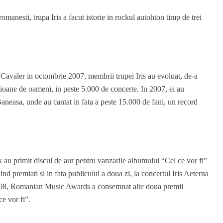
omanesti, trupa Iris a facut istorie in rockul autohton timp de trei
 Cavaler in octombrie 2007, membrii trupei Iris au evoluat, de-a
ilioane de oameni, in peste 5.000 de concerte. In 2007, ei au
Baneasa, unde au cantat in fata a peste 15.000 de fani, un record
k au primit discul de aur pentru vanzarile albumului “Cei ce vor fi”
nd premiati si in fata publicului a doua zi, la concertul Iris Aeterna
 2008, Romanian Music Awards a consemnat alte doua premii
ce vor fi”.