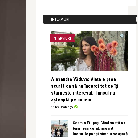
INTERVIURI
INTERVIURI
Alexandra Văduva: Viața e prea
scurtă ca să nu încerci tot ce îți
stârnește interesul. Timpul nu
așteaptă pe nimeni
de
revistatango
Cosmin Filipaș: Când susții un
business curat, asumat,
lucrurile pur și simplu se așază