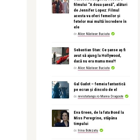
filmului “A doua șansă”, alături
de Jennifer Lopez: Filmul
acesta va oferi femeilor și
fetelor mai multă încredere în
ele
de
Alice Năstase Buciuta
Sebastian Stan: Ce șanse aș fi
avut să ajung la Hollywood,
dacă nu era mama mea?!
de
Alice Năstase Buciuta
Gal Gadot – femeia fantastică
pe ecran și dincolo de el
de
revistatango.ro Marea Dragoste
Eva Green, de la fata Bond la
Miss Peregrine, stăpâna
timpului
de
Irina Botezatu