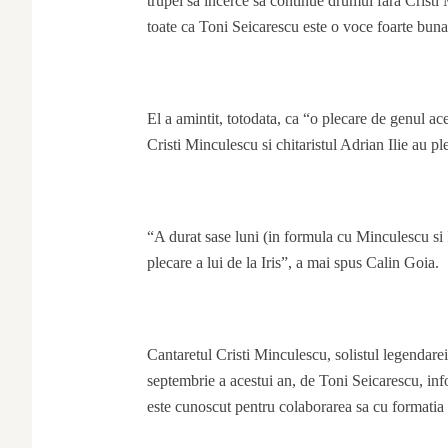
trupei sa incerce sa continue drumul fara Cristi 
toate ca Toni Seicarescu este o voce foarte buna
El a amintit, totodata, ca “o plecare de genul ace
Cristi Minculescu si chitaristul Adrian Ilie au ple
“A durat sase luni (in formula cu Minculescu si I
plecare a lui de la Iris”, a mai spus Calin Goia.
Cantaretul Cristi Minculescu, solistul legendarei 
septembrie a acestui an, de Toni Seicarescu, inf
este cunoscut pentru colaborarea sa cu formatia 