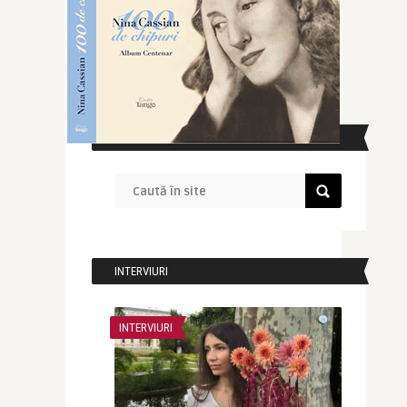
CAUTĂ ÎN SITE
INTERVIURI
INTERVIURI