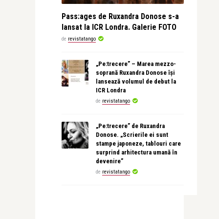
Pass:ages de Ruxandra Donose s-a
lansat la ICR Londra. Galerie FOTO
de
revistatango
„Pe:trecere” – Marea mezzo-
soprană Ruxandra Donose își
lansează volumul de debut la
ICR Londra
de
revistatango
„Pe:trecere” de Ruxandra
Donose. „Scrierile ei sunt
stampe japoneze, tablouri care
surprind arhitectura umană în
devenire”
de
revistatango