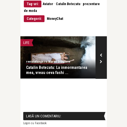
·
·
Tag-uri:
Aviator
Catalin Botezatu
prezentare
de moda
Categorii:
MoneyChat
LIFE
BEAUTY NEWS & 
revistatango.ro Marea Dragoste
revistatango.ro
nică a
Catalin Botezatu: La inmormantarea
Sedinta foto 
mea, vreau ceva fashi ...
Supermodels b
LASĂ UN COMENTARIU:
Login cu Facebook