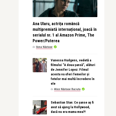
Ana Ularu, actrița româncă
multipremiată internațional, joacă în
serialul nr. 1 al Amazon Prime, The
Power/Puterea
de
Ilona Năstase
Vanessa Hudgens, vedetă a
filmului “A doua șansă”, alături
de Jennifer Lopez: Filmul
acesta va oferi femeilor și
fetelor mai multă încredere în
ele
de
Alice Năstase Buciuta
Sebastian Stan: Ce șanse aș fi
avut să ajung la Hollywood,
dacă nu era mama mea?!