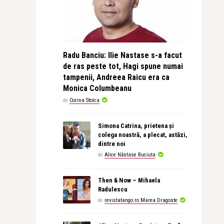
Radu Banciu: Ilie Nastase s-a facut
de ras peste tot, Hagi spune numai
tampenii, Andreea Raicu era ca
Monica Columbeanu
de
Corina Stoica
Simona Catrina, prietena și
colega noastră, a plecat, astăzi,
dintre noi
de
Alice Năstase Buciuta
Then & Now – Mihaela
Radulescu
de
revistatango.ro Marea Dragoste