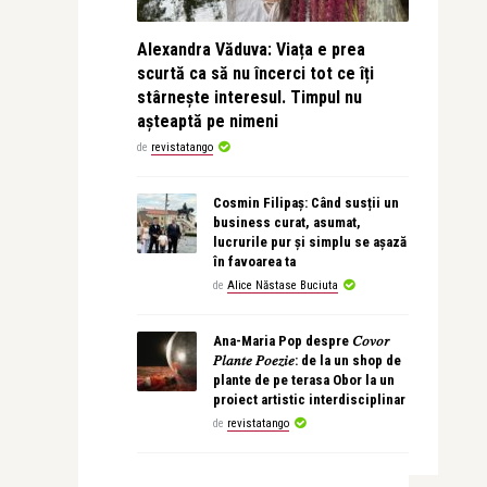
Alexandra Văduva: Viața e prea
scurtă ca să nu încerci tot ce îți
stârnește interesul. Timpul nu
așteaptă pe nimeni
de
revistatango
Cosmin Filipaș: Când susții un
business curat, asumat,
lucrurile pur și simplu se așază
în favoarea ta
de
Alice Năstase Buciuta
Ana-Maria Pop despre 𝐶𝑜𝑣𝑜𝑟
𝑃𝑙𝑎𝑛𝑡𝑒 𝑃𝑜𝑒𝑧𝑖𝑒: de la un shop de
plante de pe terasa Obor la un
proiect artistic interdisciplinar
de
revistatango