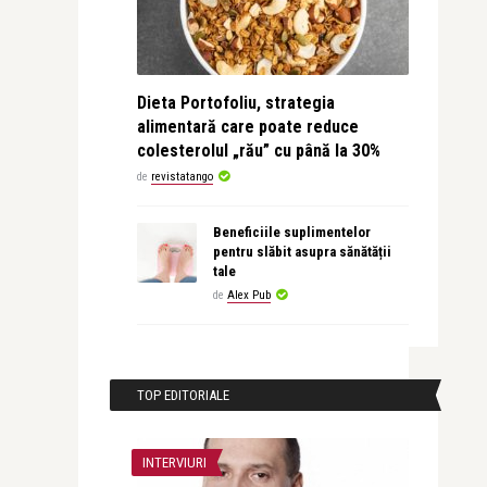
Dieta Portofoliu, strategia
alimentară care poate reduce
colesterolul „rău” cu până la 30%
de
revistatango
Beneficiile suplimentelor
pentru slăbit asupra sănătății
tale
de
Alex Pub
TOP EDITORIALE
INTERVIURI