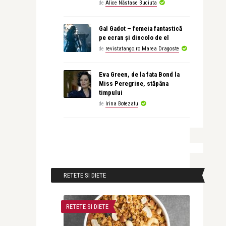
de
Alice Năstase Buciuta
Gal Gadot – femeia fantastică
pe ecran și dincolo de el
de
revistatango.ro Marea Dragoste
Eva Green, de la fata Bond la
Miss Peregrine, stăpâna
timpului
de
Irina Botezatu
RETETE SI DIETE
RETETE SI DIETE