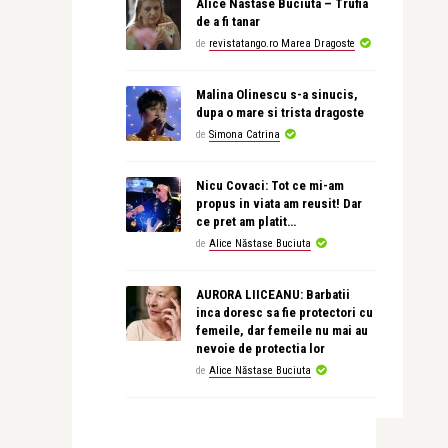
Alice Nastase Buciuta – Trufia
de a fi tanar
de
revistatango.ro Marea Dragoste
Malina Olinescu s-a sinucis,
dupa o mare si trista dragoste
de
Simona Catrina
Nicu Covaci: Tot ce mi-am
propus in viata am reusit! Dar
ce pret am platit…
de
Alice Năstase Buciuta
AURORA LIICEANU: Barbatii
inca doresc sa fie protectori cu
femeile, dar femeile nu mai au
nevoie de protectia lor
de
Alice Năstase Buciuta