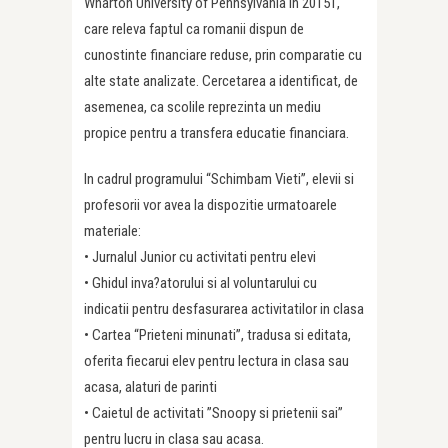
Wharton University of Pennsylvania in 20151,
care releva faptul ca romanii dispun de
cunostinte financiare reduse, prin comparatie cu
alte state analizate. Cercetarea a identificat, de
asemenea, ca scolile reprezinta un mediu
propice pentru a transfera educatie financiara.
In cadrul programului “Schimbam Vieti”, elevii si
profesorii vor avea la dispozitie urmatoarele
materiale:
• Jurnalul Junior cu activitati pentru elevi
• Ghidul inva?atorului si al voluntarului cu
indicatii pentru desfasurarea activitatilor in clasa
• Cartea “Prieteni minunati”, tradusa si editata,
oferita fiecarui elev pentru lectura in clasa sau
acasa, alaturi de parinti
• Caietul de activitati ”Snoopy si prietenii sai”
pentru lucru in clasa sau acasa.