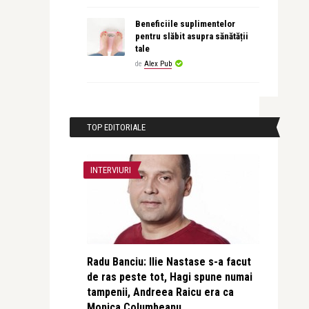
Beneficiile suplimentelor
pentru slăbit asupra sănătății
tale
de
Alex Pub
TOP EDITORIALE
INTERVIURI
Radu Banciu: Ilie Nastase s-a facut
de ras peste tot, Hagi spune numai
tampenii, Andreea Raicu era ca
Monica Columbeanu