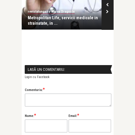
revistatango.ro Marea Dragoste
Metropolitan Life, servicii medicale in
strainatate, in ...
LASĂ UN COMENTARIU:
Login cu Facebook
*
Comentariu:
*
*
Nume:
Email: