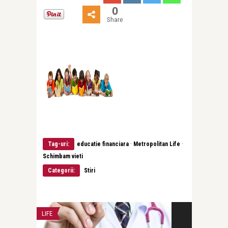
0
Share
·
·
Tag-uri:
educatie financiara
Metropolitan Life
Schimbam vieti
Categorii:
Stiri
LIFE