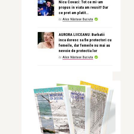
Nicu Covaci: Tot ce mi-am
propus in viata am reusit! Dar
ce pret am platit…
de
Alice Năstase Buciuta
AURORA LIICEANU: Barbatii
inca doresc sa fie protectori cu
femeile, dar femeile nu mai au
nevoie de protectia lor
de
Alice Năstase Buciuta