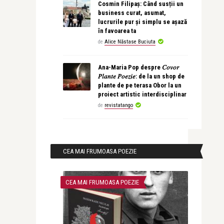
Cosmin Filipaș: Când susții un
business curat, asumat,
lucrurile pur și simplu se așază
în favoarea ta
de
Alice Năstase Buciuta
Ana-Maria Pop despre 𝐶𝑜𝑣𝑜𝑟
𝑃𝑙𝑎𝑛𝑡𝑒 𝑃𝑜𝑒𝑧𝑖𝑒: de la un shop de
plante de pe terasa Obor la un
proiect artistic interdisciplinar
de
revistatango
CEA MAI FRUMOASA POEZIE
CEA MAI FRUMOASA POEZIE