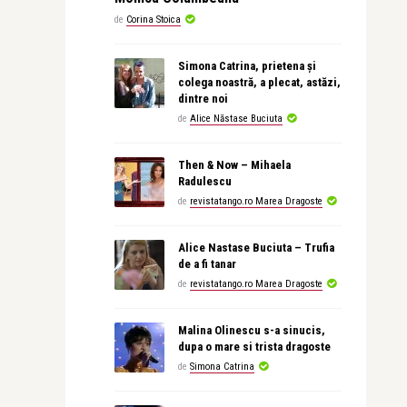
de
Corina Stoica
Simona Catrina, prietena și
colega noastră, a plecat, astăzi,
dintre noi
de
Alice Năstase Buciuta
Then & Now – Mihaela
Radulescu
de
revistatango.ro Marea Dragoste
Alice Nastase Buciuta – Trufia
de a fi tanar
de
revistatango.ro Marea Dragoste
Malina Olinescu s-a sinucis,
dupa o mare si trista dragoste
de
Simona Catrina