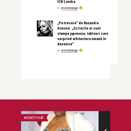
ICR Londra
de
revistatango
„Pe:trecere” de Ruxandra
Donose. „Scrierile ei sunt
stampe japoneze, tablouri care
surprind arhitectura umană în
devenire”
de
revistatango
MONEYCHAT
PERSONALITATI