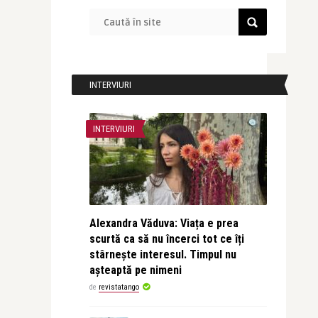
INTERVIURI
INTERVIURI
Alexandra Văduva: Viața e prea
scurtă ca să nu încerci tot ce îți
stârnește interesul. Timpul nu
așteaptă pe nimeni
de
revistatango