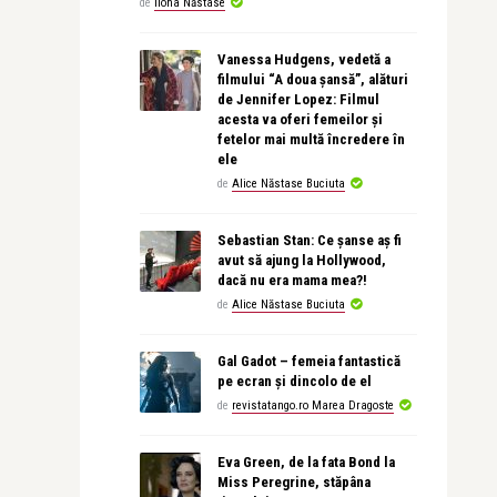
de
Ilona Năstase
Vanessa Hudgens, vedetă a
filmului “A doua șansă”, alături
de Jennifer Lopez: Filmul
acesta va oferi femeilor și
fetelor mai multă încredere în
ele
de
Alice Năstase Buciuta
Sebastian Stan: Ce șanse aș fi
avut să ajung la Hollywood,
dacă nu era mama mea?!
de
Alice Năstase Buciuta
Gal Gadot – femeia fantastică
pe ecran și dincolo de el
de
revistatango.ro Marea Dragoste
Eva Green, de la fata Bond la
Miss Peregrine, stăpâna