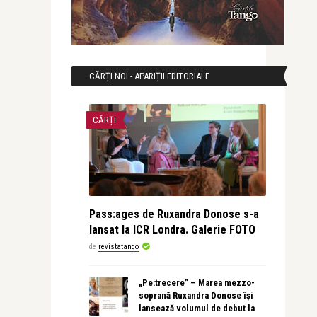
CĂRȚI NOI - APARIȚII EDITORIALE
CĂRȚI
Pass:ages de Ruxandra Donose s-a
lansat la ICR Londra. Galerie FOTO
de
revistatango
„Pe:trecere” – Marea mezzo-
soprană Ruxandra Donose își
lansează volumul de debut la