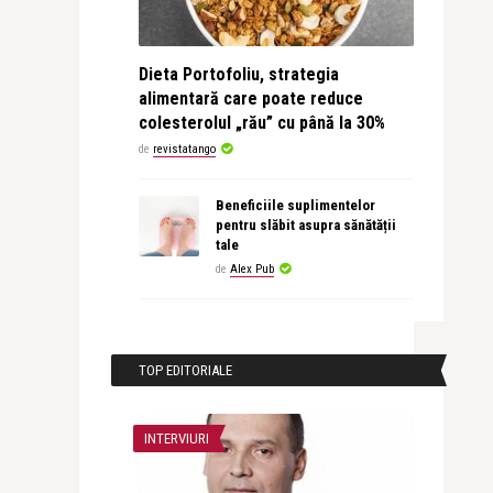
Dieta Portofoliu, strategia
alimentară care poate reduce
colesterolul „rău” cu până la 30%
de
revistatango
Beneficiile suplimentelor
pentru slăbit asupra sănătății
tale
de
Alex Pub
TOP EDITORIALE
INTERVIURI