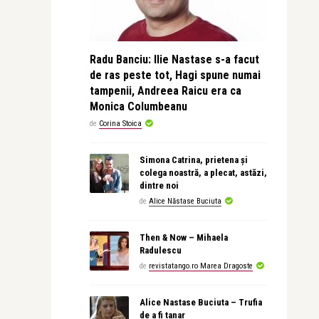
Radu Banciu: Ilie Nastase s-a facut
de ras peste tot, Hagi spune numai
tampenii, Andreea Raicu era ca
Monica Columbeanu
de
Corina Stoica
Simona Catrina, prietena și
colega noastră, a plecat, astăzi,
dintre noi
de
Alice Năstase Buciuta
Then & Now – Mihaela
Radulescu
de
revistatango.ro Marea Dragoste
Alice Nastase Buciuta – Trufia
de a fi tanar