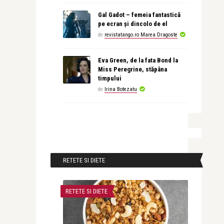
Gal Gadot – femeia fantastică
pe ecran și dincolo de el
de
revistatango.ro Marea Dragoste
Eva Green, de la fata Bond la
Miss Peregrine, stăpâna
timpului
de
Irina Botezatu
RETETE SI DIETE
RETETE SI DIETE