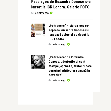
Pass:ages de Ruxandra Donose s-a
lansat la ICR Londra. Galerie FOTO
de
revistatango
„Pe:trecere” – Marea mezzo-
soprană Ruxandra Donose își
lansează volumul de debut la
ICR Londra
de
revistatango
„Pe:trecere” de Ruxandra
Donose. „Scrierile ei sunt
stampe japoneze, tablouri care
surprind arhitectura umană în
devenire”
de
revistatango