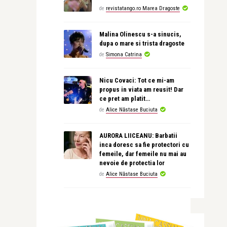
de
revistatango.ro Marea Dragoste
Malina Olinescu s-a sinucis,
dupa o mare si trista dragoste
de
Simona Catrina
Nicu Covaci: Tot ce mi-am
propus in viata am reusit! Dar
ce pret am platit…
de
Alice Năstase Buciuta
AURORA LIICEANU: Barbatii
inca doresc sa fie protectori cu
femeile, dar femeile nu mai au
nevoie de protectia lor
de
Alice Năstase Buciuta