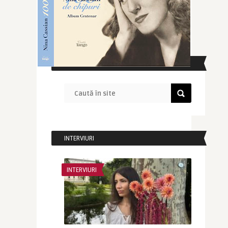
CAUTĂ ÎN SITE
INTERVIURI
INTERVIURI