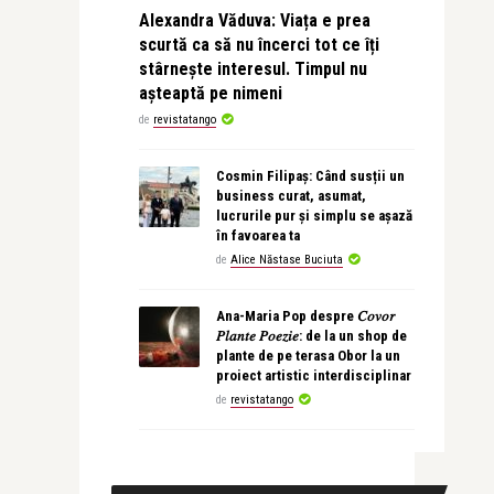
Alexandra Văduva: Viața e prea
scurtă ca să nu încerci tot ce îți
stârnește interesul. Timpul nu
așteaptă pe nimeni
de
revistatango
Cosmin Filipaș: Când susții un
business curat, asumat,
lucrurile pur și simplu se așază
în favoarea ta
de
Alice Năstase Buciuta
Ana-Maria Pop despre 𝐶𝑜𝑣𝑜𝑟
𝑃𝑙𝑎𝑛𝑡𝑒 𝑃𝑜𝑒𝑧𝑖𝑒: de la un shop de
plante de pe terasa Obor la un
proiect artistic interdisciplinar
de
revistatango