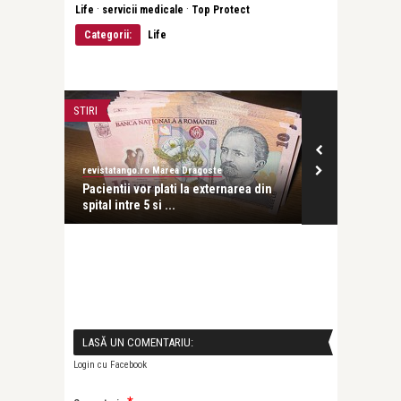
·
·
Life
servicii medicale
Top Protect
Categorii:
Life
STIRI
PSIHOLOGIE
revistatango.ro Marea Dragoste
revistatango.ro
Pacientii vor plati la externarea din
Psihiatrii am
 ...
spital intre 5 si ...
modificari la 
LASĂ UN COMENTARIU:
Login cu Facebook