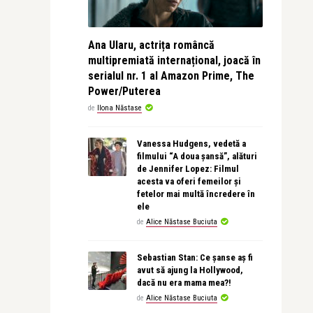
Ana Ularu, actrița româncă
multipremiată internațional, joacă în
serialul nr. 1 al Amazon Prime, The
Power/Puterea
de
Ilona Năstase
Vanessa Hudgens, vedetă a
filmului “A doua șansă”, alături
de Jennifer Lopez: Filmul
acesta va oferi femeilor și
fetelor mai multă încredere în
ele
de
Alice Năstase Buciuta
Sebastian Stan: Ce șanse aș fi
avut să ajung la Hollywood,
dacă nu era mama mea?!
de
Alice Năstase Buciuta