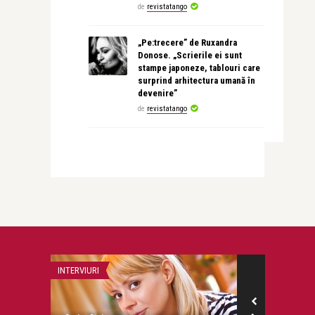
de
revistatango
„Pe:trecere” de Ruxandra
Donose. „Scrierile ei sunt
stampe japoneze, tablouri care
surprind arhitectura umană în
devenire”
de
revistatango
INTERVIURI
STIRI