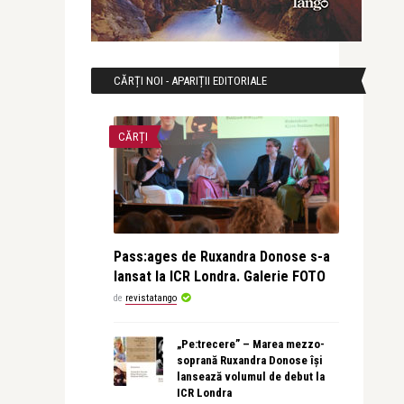
CĂRȚI NOI - APARIȚII EDITORIALE
CĂRȚI
Pass:ages de Ruxandra Donose s-a
lansat la ICR Londra. Galerie FOTO
de
revistatango
„Pe:trecere” – Marea mezzo-
soprană Ruxandra Donose își
lansează volumul de debut la
ICR Londra