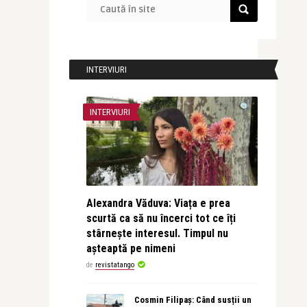
INTERVIURI
INTERVIURI
Alexandra Văduva: Viața e prea
scurtă ca să nu încerci tot ce îți
stârnește interesul. Timpul nu
așteaptă pe nimeni
de
revistatango
Cosmin Filipaș: Când susții un