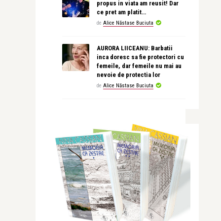
propus in viata am reusit! Dar
ce pret am platit…
de
Alice Năstase Buciuta
AURORA LIICEANU: Barbatii
inca doresc sa fie protectori cu
femeile, dar femeile nu mai au
nevoie de protectia lor
de
Alice Năstase Buciuta