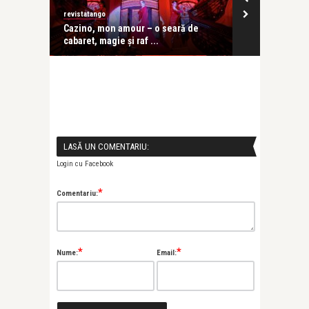
revistatango
revistatango
ă seară
Cazino, mon amour – o seară de
Festivalul IC
cabaret, magie și raf ...
în care ...
LASĂ UN COMENTARIU:
Login cu Facebook
*
Comentariu:
*
*
Nume:
Email: