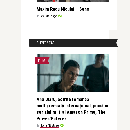
Maxim Radu Niculai – Sens
de
revistatango
SUPERSTAR
FILM
Ana Ularu, actrița româncă
multipremiată internațional, joacă în
serialul nr. 1 al Amazon Prime, The
Power/Puterea
de
Ilona Năstase