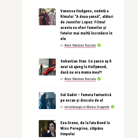
Vanessa Hudgens, vedetă a
filmului “A doua șansă”, alături
de Jennifer Lopez: Filmul
acesta va oferi femeilor și
fetelor mai multă încredere în
ele
de
Alice Năstase Buciuta
Sebastian Stan: Ce șanse aș fi
avut să ajung la Hollywood,
dacă nu era mama mea?!
de
Alice Năstase Buciuta
Gal Gadot – femeia fantastică
pe ecran și dincolo de el
de
revistatango.ro Marea Dragoste
Eva Green, de la fata Bond la
Miss Peregrine, stăpâna
timpului