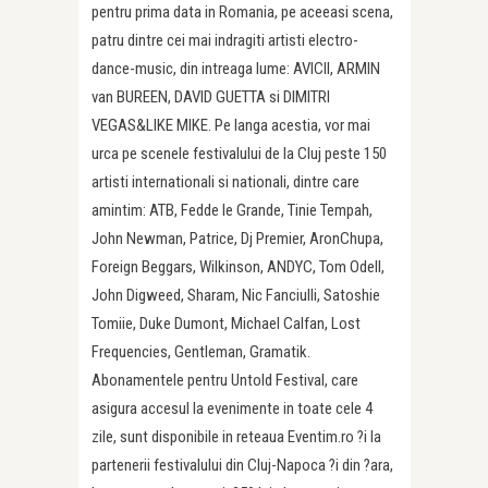
pentru prima data in Romania, pe aceeasi scena,
patru dintre cei mai indragiti artisti electro-
dance-music, din intreaga lume: AVICII, ARMIN
van BUREEN, DAVID GUETTA si DIMITRI
VEGAS&LIKE MIKE. Pe langa acestia, vor mai
urca pe scenele festivalului de la Cluj peste 150
artisti internationali si nationali, dintre care
amintim: ATB, Fedde le Grande, Tinie Tempah,
John Newman, Patrice, Dj Premier, AronChupa,
Foreign Beggars, Wilkinson, ANDYC, Tom Odell,
John Digweed, Sharam, Nic Fanciulli, Satoshie
Tomiie, Duke Dumont, Michael Calfan, Lost
Frequencies, Gentleman, Gramatik.
Abonamentele pentru Untold Festival, care
asigura accesul la evenimente in toate cele 4
zile, sunt disponibile in reteaua Eventim.ro ?i la
partenerii festivalului din Cluj-Napoca ?i din ?ara,