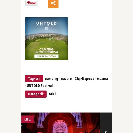
·
·
·
Tag-uri:
camping
cazare
Cluj-Napoca
muzica
·
UNTOLD Festival
Categorii:
Stiri
LIFE
CONCERTE & SP