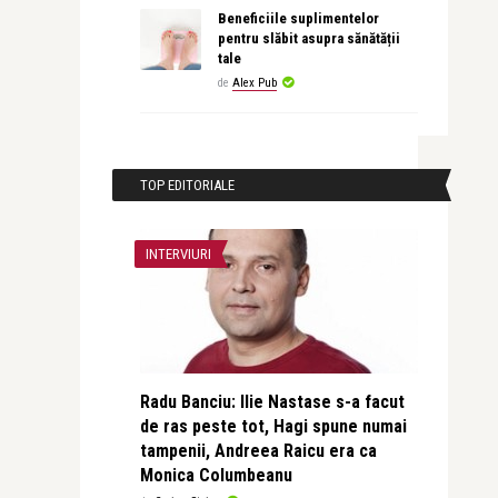
Beneficiile suplimentelor
pentru slăbit asupra sănătății
tale
de
Alex Pub
TOP EDITORIALE
INTERVIURI
Radu Banciu: Ilie Nastase s-a facut
de ras peste tot, Hagi spune numai
tampenii, Andreea Raicu era ca
Monica Columbeanu