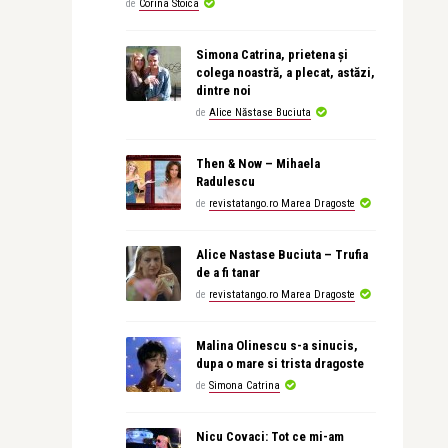
de
Corina Stoica
Simona Catrina, prietena și
colega noastră, a plecat, astăzi,
dintre noi
de
Alice Năstase Buciuta
Then & Now – Mihaela
Radulescu
de
revistatango.ro Marea Dragoste
Alice Nastase Buciuta – Trufia
de a fi tanar
de
revistatango.ro Marea Dragoste
Malina Olinescu s-a sinucis,
dupa o mare si trista dragoste
de
Simona Catrina
Nicu Covaci: Tot ce mi-am