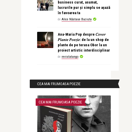
business curat, asumat,
lucrurile pur și simplu se așază
în favoarea ta
de
Alice Năstase Buciuta
Ana-Maria Pop despre 𝐶𝑜𝑣𝑜𝑟
𝑃𝑙𝑎𝑛𝑡𝑒 𝑃𝑜𝑒𝑧𝑖𝑒: de la un shop de
plante de pe terasa Obor la un
proiect artistic interdisciplinar
de
revistatango
CEA MAI FRUMOASA POEZIE
CEA MAI FRUMOASA POEZIE