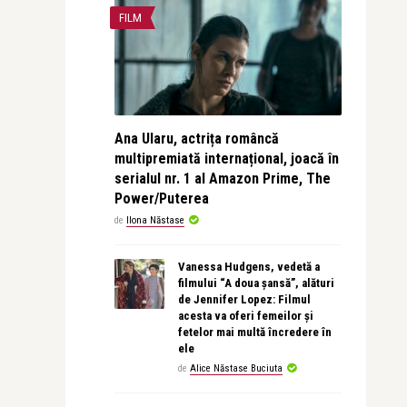
FILM
Ana Ularu, actrița româncă
multipremiată internațional, joacă în
serialul nr. 1 al Amazon Prime, The
Power/Puterea
de
Ilona Năstase
Vanessa Hudgens, vedetă a
filmului “A doua șansă”, alături
de Jennifer Lopez: Filmul
acesta va oferi femeilor și
fetelor mai multă încredere în
ele
de
Alice Năstase Buciuta