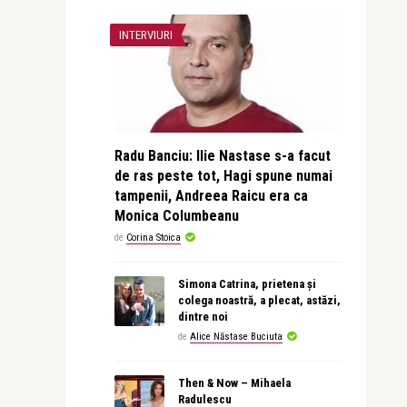
INTERVIURI
Radu Banciu: Ilie Nastase s-a facut
de ras peste tot, Hagi spune numai
tampenii, Andreea Raicu era ca
Monica Columbeanu
de
Corina Stoica
Simona Catrina, prietena și
colega noastră, a plecat, astăzi,
dintre noi
de
Alice Năstase Buciuta
Then & Now – Mihaela
Radulescu