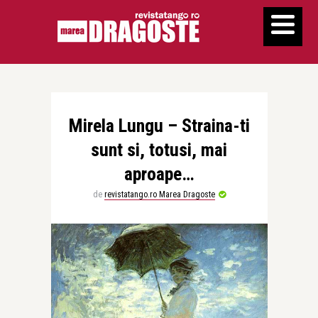
Mirela Lungu – Straina-ti
sunt si, totusi, mai
aproape…
de
revistatango.ro Marea Dragoste