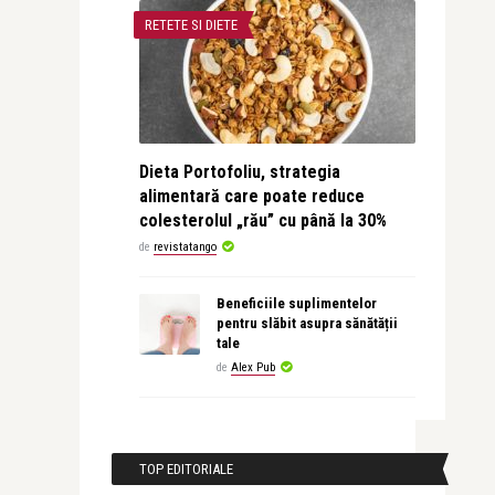
RETETE SI DIETE
Dieta Portofoliu, strategia
alimentară care poate reduce
colesterolul „rău” cu până la 30%
de
revistatango
Beneficiile suplimentelor
pentru slăbit asupra sănătății
tale
de
Alex Pub
TOP EDITORIALE