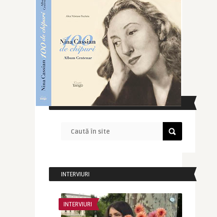
CAUTĂ ÎN SITE
INTERVIURI
INTERVIURI