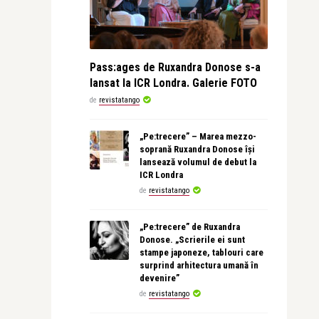
Pass:ages de Ruxandra Donose s-a
lansat la ICR Londra. Galerie FOTO
de
revistatango
„Pe:trecere” – Marea mezzo-
soprană Ruxandra Donose își
lansează volumul de debut la
ICR Londra
de
revistatango
„Pe:trecere” de Ruxandra
Donose. „Scrierile ei sunt
stampe japoneze, tablouri care
surprind arhitectura umană în
devenire”
de
revistatango