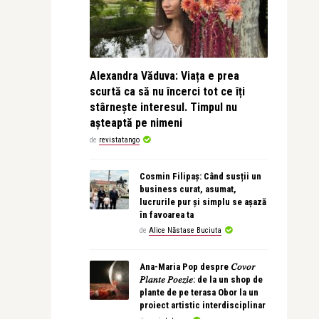
Alexandra Văduva: Viața e prea
scurtă ca să nu încerci tot ce îți
stârnește interesul. Timpul nu
așteaptă pe nimeni
de
revistatango
Cosmin Filipaș: Când susții un
business curat, asumat,
lucrurile pur și simplu se așază
în favoarea ta
de
Alice Năstase Buciuta
Ana-Maria Pop despre 𝐶𝑜𝑣𝑜𝑟
𝑃𝑙𝑎𝑛𝑡𝑒 𝑃𝑜𝑒𝑧𝑖𝑒: de la un shop de
plante de pe terasa Obor la un
proiect artistic interdisciplinar