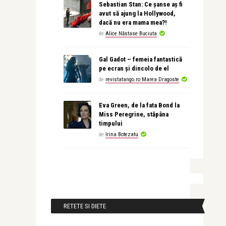
Sebastian Stan: Ce șanse aș fi
avut să ajung la Hollywood,
dacă nu era mama mea?!
de
Alice Năstase Buciuta
Gal Gadot – femeia fantastică
pe ecran și dincolo de el
de
revistatango.ro Marea Dragoste
Eva Green, de la fata Bond la
Miss Peregrine, stăpâna
timpului
de
Irina Botezatu
RETETE SI DIETE