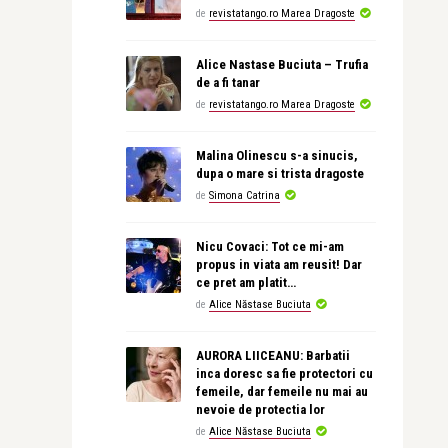
de
revistatango.ro Marea Dragoste
Alice Nastase Buciuta – Trufia
de a fi tanar
de
revistatango.ro Marea Dragoste
Malina Olinescu s-a sinucis,
dupa o mare si trista dragoste
de
Simona Catrina
Nicu Covaci: Tot ce mi-am
propus in viata am reusit! Dar
ce pret am platit…
de
Alice Năstase Buciuta
AURORA LIICEANU: Barbatii
inca doresc sa fie protectori cu
femeile, dar femeile nu mai au
nevoie de protectia lor
de
Alice Năstase Buciuta