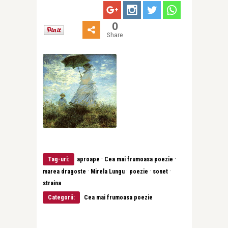
0
Share
·
·
Tag-uri:
aproape
Cea mai frumoasa poezie
·
·
·
·
marea dragoste
Mirela Lungu
poezie
sonet
straina
Categorii:
Cea mai frumoasa poezie