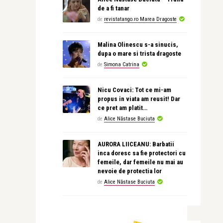
de a fi tanar
de
revistatango.ro Marea Dragoste
Malina Olinescu s-a sinucis,
dupa o mare si trista dragoste
de
Simona Catrina
Nicu Covaci: Tot ce mi-am
propus in viata am reusit! Dar
ce pret am platit…
de
Alice Năstase Buciuta
AURORA LIICEANU: Barbatii
inca doresc sa fie protectori cu
femeile, dar femeile nu mai au
nevoie de protectia lor
de
Alice Năstase Buciuta