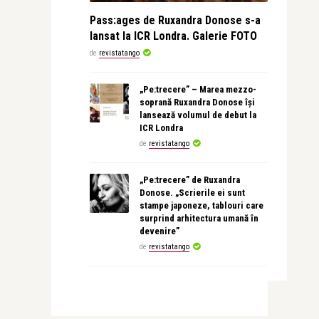
Pass:ages de Ruxandra Donose s-a
lansat la ICR Londra. Galerie FOTO
de
revistatango
„Pe:trecere” – Marea mezzo-
soprană Ruxandra Donose își
lansează volumul de debut la
ICR Londra
de
revistatango
„Pe:trecere” de Ruxandra
Donose. „Scrierile ei sunt
stampe japoneze, tablouri care
surprind arhitectura umană în
devenire”
de
revistatango