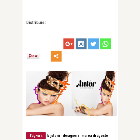
Distribuie:
·
·
·
Tag-uri:
bijuterii
designeri
marea dragoste