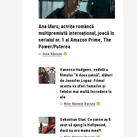
Ana Ularu, actrița româncă
multipremiată internațional, joacă în
serialul nr. 1 al Amazon Prime, The
Power/Puterea
de
Ilona Năstase
Vanessa Hudgens, vedetă a
filmului “A doua șansă”, alături
de Jennifer Lopez: Filmul
acesta va oferi femeilor și
fetelor mai multă încredere în
ele
de
Alice Năstase Buciuta
Sebastian Stan: Ce șanse aș fi
avut să ajung la Hollywood,
dacă nu era mama mea?!