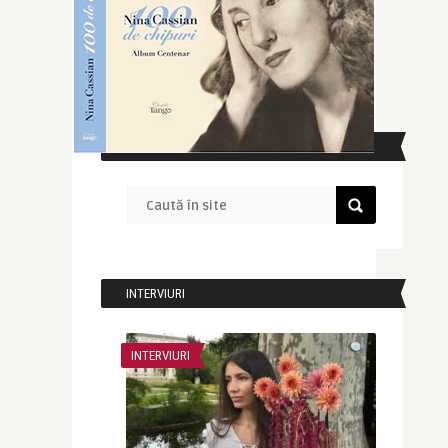
CAUTĂ ÎN SITE
INTERVIURI
INTERVIURI