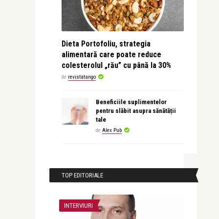
Dieta Portofoliu, strategia
alimentară care poate reduce
colesterolul „rău” cu până la 30%
de
revistatango
Beneficiile suplimentelor
pentru slăbit asupra sănătății
tale
de
Alex Pub
TOP EDITORIALE
INTERVIURI