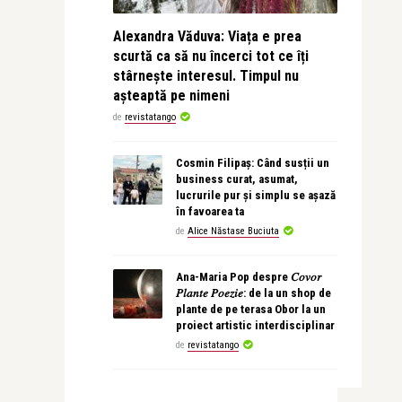
Alexandra Văduva: Viața e prea
scurtă ca să nu încerci tot ce îți
stârnește interesul. Timpul nu
așteaptă pe nimeni
de
revistatango
Cosmin Filipaș: Când susții un
business curat, asumat,
lucrurile pur și simplu se așază
în favoarea ta
de
Alice Năstase Buciuta
Ana-Maria Pop despre 𝐶𝑜𝑣𝑜𝑟
𝑃𝑙𝑎𝑛𝑡𝑒 𝑃𝑜𝑒𝑧𝑖𝑒: de la un shop de
plante de pe terasa Obor la un
proiect artistic interdisciplinar
de
revistatango