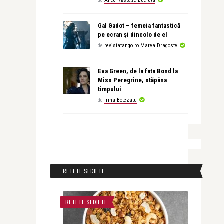
de
Alice Năstase Buciuta
Gal Gadot – femeia fantastică
pe ecran și dincolo de el
de
revistatango.ro Marea Dragoste
Eva Green, de la fata Bond la
Miss Peregrine, stăpâna
timpului
de
Irina Botezatu
RETETE SI DIETE
RETETE SI DIETE