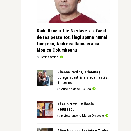
Radu Banciu: Ilie Nastase s-a facut
de ras peste tot, Hagi spune numai
tampenii, Andreea Raicu era ca
Monica Columbeanu
de
Corina Stoica
Simona Catrina, prietena și
colega noastră, a plecat, astăzi,
dintre noi
de
Alice Năstase Buciuta
Then & Now – Mihaela
Radulescu
de
revistatango.ro Marea Dragoste
Alice Nastase Buciuta – Trufia