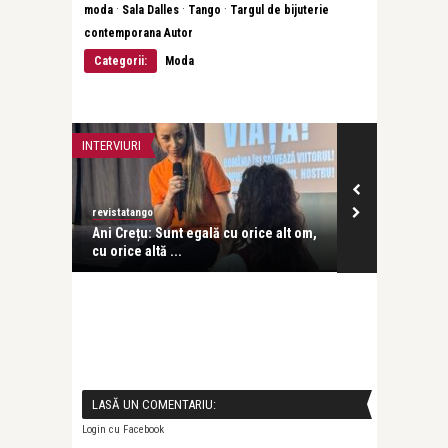
·
·
·
moda
Sala Dalles
Tango
Targul de bijuterie
contemporana Autor
Categorii:
Moda
INTERVIURI
ADVERT
revistatango
Alex Pub
își pierd
Ani Crețu: Sunt egală cu orice alt om,
Ce rochie ale
cu orice altă ...
aceasta în cal
LASĂ UN COMENTARIU:
Login cu Facebook