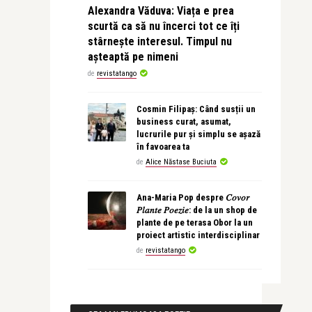
Alexandra Văduva: Viața e prea
scurtă ca să nu încerci tot ce îți
stârnește interesul. Timpul nu
așteaptă pe nimeni
de
revistatango
Cosmin Filipaș: Când susții un
business curat, asumat,
lucrurile pur și simplu se așază
în favoarea ta
de
Alice Năstase Buciuta
Ana-Maria Pop despre 𝐶𝑜𝑣𝑜𝑟
𝑃𝑙𝑎𝑛𝑡𝑒 𝑃𝑜𝑒𝑧𝑖𝑒: de la un shop de
plante de pe terasa Obor la un
proiect artistic interdisciplinar
de
revistatango