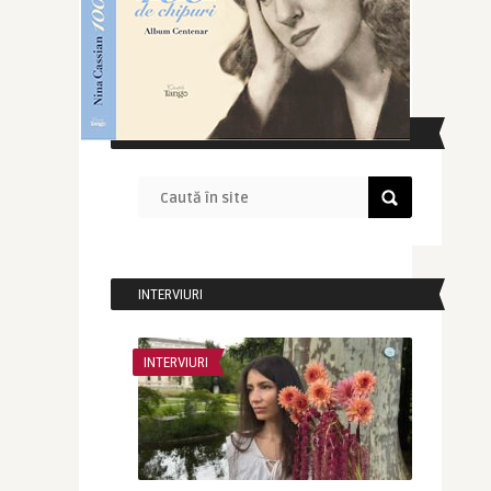
CAUTĂ ÎN SITE
INTERVIURI
INTERVIURI