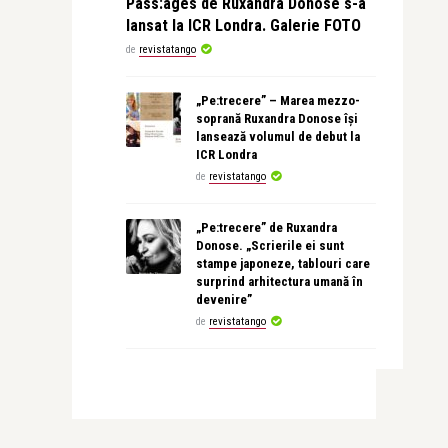
Pass:ages de Ruxandra Donose s-a
lansat la ICR Londra. Galerie FOTO
de
revistatango
„Pe:trecere” – Marea mezzo-
soprană Ruxandra Donose își
lansează volumul de debut la
ICR Londra
de
revistatango
„Pe:trecere” de Ruxandra
Donose. „Scrierile ei sunt
stampe japoneze, tablouri care
surprind arhitectura umană în
devenire”
de
revistatango