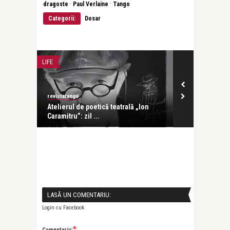
·
·
dragoste
Paul Verlaine
Tango
Categorii:
Dosar
LIFE
LIFE
revistatango
revistatango
Atelierul de poetică teatrală „Ion
Photo London
Caramitru”: zil ...
Ediția a 11-a a
LASĂ UN COMENTARIU:
Login cu Facebook
*
Comentariu: