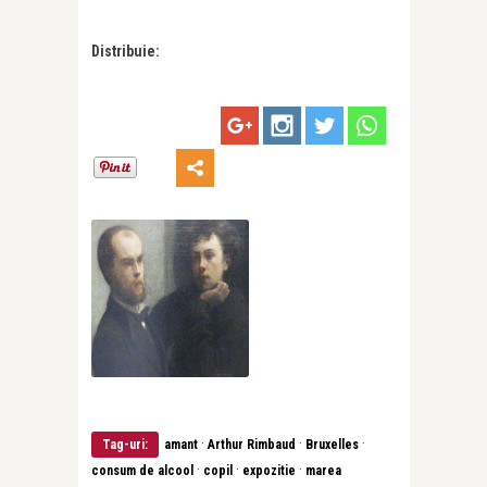
Distribuie:
·
·
·
Tag-uri:
amant
Arthur Rimbaud
Bruxelles
·
·
·
consum de alcool
copil
expozitie
marea