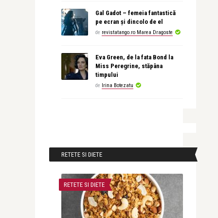
Gal Gadot – femeia fantastică
pe ecran și dincolo de el
de
revistatango.ro Marea Dragoste
Eva Green, de la fata Bond la
Miss Peregrine, stăpâna
timpului
de
Irina Botezatu
RETETE SI DIETE
RETETE SI DIETE