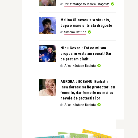
de
revistatango.ro Marea Dragoste
Malina Olinescu s-a sinucis,
dupa o mare si trista dragoste
de
Simona Catrina
Nicu Covaci: Tot ce mi-am
propus in viata am reusit! Dar
ce pret am platit…
de
Alice Năstase Buciuta
AURORA LIICEANU: Barbatii
inca doresc sa fie protectori cu
femeile, dar femeile nu mai au
nevoie de protectia lor
de
Alice Năstase Buciuta