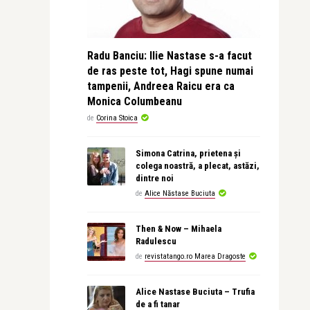
Radu Banciu: Ilie Nastase s-a facut
de ras peste tot, Hagi spune numai
tampenii, Andreea Raicu era ca
Monica Columbeanu
de
Corina Stoica
Simona Catrina, prietena și
colega noastră, a plecat, astăzi,
dintre noi
de
Alice Năstase Buciuta
Then & Now – Mihaela
Radulescu
de
revistatango.ro Marea Dragoste
Alice Nastase Buciuta – Trufia
de a fi tanar