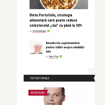
Dieta Portofoliu, strategia
alimentară care poate reduce
colesterolul „rău” cu până la 30%
de
revistatango
Beneficiile suplimentelor
pentru slăbit asupra sănătății
tale
de
Alex Pub
TOP EDITORIALE
INTERVIURI