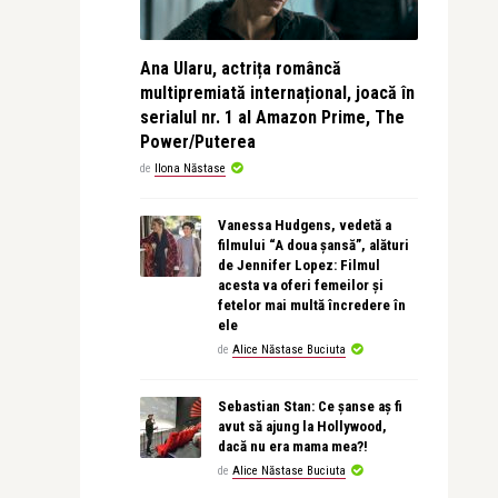
Ana Ularu, actrița româncă
multipremiată internațional, joacă în
serialul nr. 1 al Amazon Prime, The
Power/Puterea
de
Ilona Năstase
Vanessa Hudgens, vedetă a
filmului “A doua șansă”, alături
de Jennifer Lopez: Filmul
acesta va oferi femeilor și
fetelor mai multă încredere în
ele
de
Alice Năstase Buciuta
Sebastian Stan: Ce șanse aș fi
avut să ajung la Hollywood,
dacă nu era mama mea?!
de
Alice Năstase Buciuta