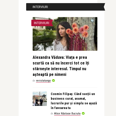
INTERVIURI
INTERVIURI
Alexandra Văduva: Viața e prea
scurtă ca să nu încerci tot ce îți
stârnește interesul. Timpul nu
așteaptă pe nimeni
de
revistatango
Cosmin Filipaș: Când susții un
business curat, asumat,
lucrurile pur și simplu se așază
în favoarea ta
de
Alice Năstase Buciuta