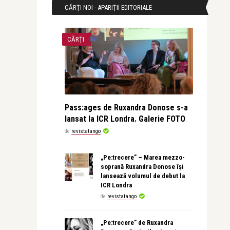
CĂRȚI NOI - APARIȚII EDITORIALE
CĂRȚI
Pass:ages de Ruxandra Donose s-a
lansat la ICR Londra. Galerie FOTO
de
revistatango
„Pe:trecere” – Marea mezzo-
soprană Ruxandra Donose își
lansează volumul de debut la
ICR Londra
de
revistatango
„Pe:trecere” de Ruxandra