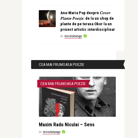
Ana-Maria Pop despre 𝐶𝑜𝑣𝑜𝑟
𝑃𝑙𝑎𝑛𝑡𝑒 𝑃𝑜𝑒𝑧𝑖𝑒: de la un shop de
plante de pe terasa Obor la un
proiect artistic interdisciplinar
de
revistatango
CEA MAI FRUMOASA POEZIE
CEA MAI FRUMOASA POEZIE
Maxim Radu Niculai – Sens
de
revistatango