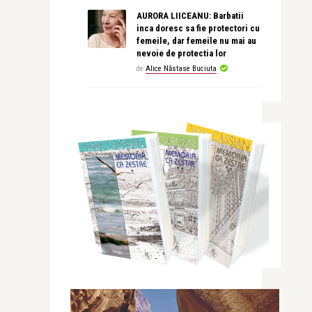
AURORA LIICEANU: Barbatii
inca doresc sa fie protectori cu
femeile, dar femeile nu mai au
nevoie de protectia lor
de
Alice Năstase Buciuta