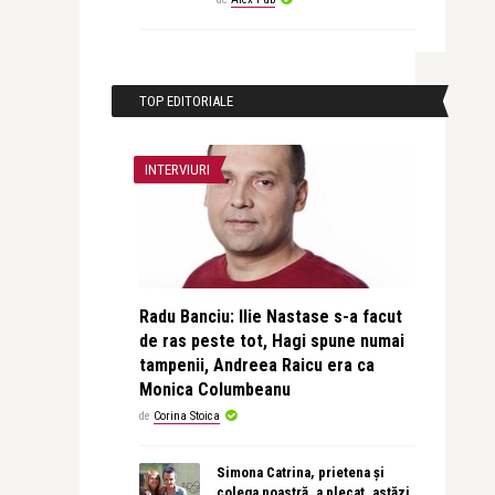
TOP EDITORIALE
INTERVIURI
Radu Banciu: Ilie Nastase s-a facut
de ras peste tot, Hagi spune numai
tampenii, Andreea Raicu era ca
Monica Columbeanu
de
Corina Stoica
Simona Catrina, prietena și
colega noastră, a plecat, astăzi,