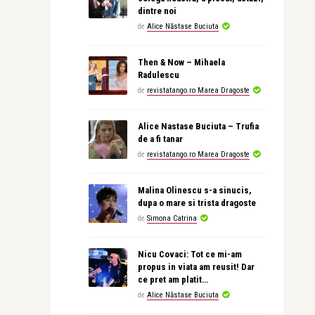
dintre noi
de
Alice Năstase Buciuta
Then & Now – Mihaela
Radulescu
de
revistatango.ro Marea Dragoste
Alice Nastase Buciuta – Trufia
de a fi tanar
de
revistatango.ro Marea Dragoste
Malina Olinescu s-a sinucis,
dupa o mare si trista dragoste
de
Simona Catrina
Nicu Covaci: Tot ce mi-am
propus in viata am reusit! Dar
ce pret am platit…
de
Alice Năstase Buciuta