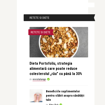
RETETE SI DIETE
RETETE SI DIETE
Dieta Portofoliu, strategia
alimentară care poate reduce
colesterolul „rău” cu până la 30%
de
revistatango
Beneficiile suplimentelor
pentru slăbit asupra sănătății
tale
de
Alex Pub