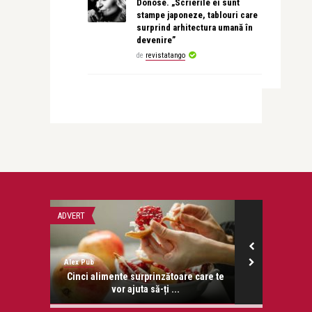
Donose. „Scrierile ei sunt
stampe japoneze, tablouri care
surprind arhitectura umană în
devenire”
de
revistatango
ADVERT
REPORTAJ
Alex Pub
revistatango.ro
onose.
Cinci alimente surprinzătoare care te
Clonare: Nuc
vor ajuta să-ți ...
ce