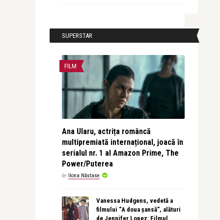
SUPERSTAR
FILM
Ana Ularu, actrița româncă
multipremiată internațional, joacă în
serialul nr. 1 al Amazon Prime, The
Power/Puterea
de
Ilona Năstase
Vanessa Hudgens, vedetă a
filmului “A doua șansă”, alături
de Jennifer Lopez: Filmul