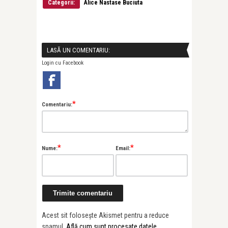
Categorii:
Alice Nastase Buciuta
LASĂ UN COMENTARIU:
Login cu Facebook
*
Comentariu:
*
*
Nume:
Email:
Acest sit folosește Akismet pentru a reduce
spamul.
Află cum sunt procesate datele