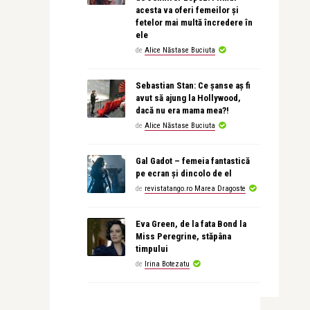
acesta va oferi femeilor și
fetelor mai multă încredere în
ele
de
Alice Năstase Buciuta
Sebastian Stan: Ce șanse aș fi
avut să ajung la Hollywood,
dacă nu era mama mea?!
de
Alice Năstase Buciuta
Gal Gadot – femeia fantastică
pe ecran și dincolo de el
de
revistatango.ro Marea Dragoste
Eva Green, de la fata Bond la
Miss Peregrine, stăpâna
timpului
de
Irina Botezatu