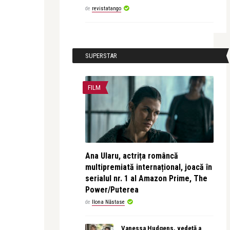
de
revistatango
SUPERSTAR
FILM
Ana Ularu, actrița româncă
multipremiată internațional, joacă în
serialul nr. 1 al Amazon Prime, The
Power/Puterea
de
Ilona Năstase
Vanessa Hudgens, vedetă a