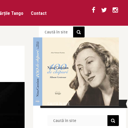
ărțile Tango
Contact
CAUTĂ ÎN SITE