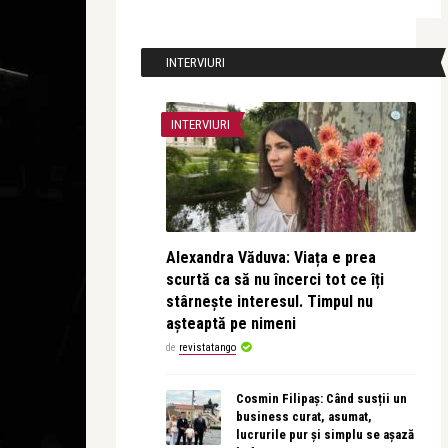
INTERVIURI
INTERVIURI
Alexandra Văduva: Viața e prea
scurtă ca să nu încerci tot ce îți
stârnește interesul. Timpul nu
așteaptă pe nimeni
de
revistatango
Cosmin Filipaș: Când susții un
business curat, asumat,
lucrurile pur și simplu se așază