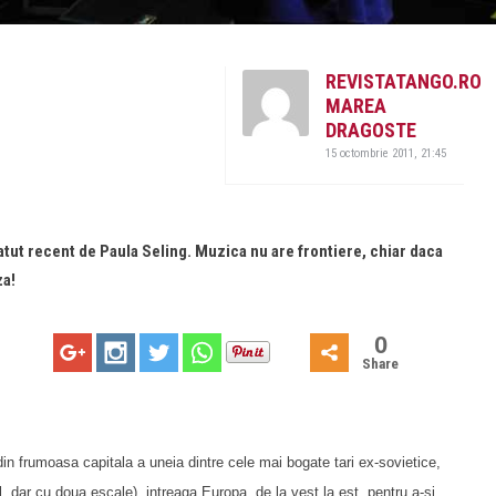
REVISTATANGO.RO
MAREA
DRAGOSTE
15 octombrie 2011, 21:45
atut recent de Paula Seling. Muzica nu are frontiere, chiar daca
za!
0
Share
 din frumoasa capitala a uneia dintre cele mai bogate tari ex-sovietice,
, dar cu doua escale), intreaga Europa, de la vest la est, pentru a-si