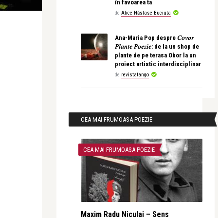
în favoarea ta
de
Alice Năstase Buciuta
Ana-Maria Pop despre 𝐶𝑜𝑣𝑜𝑟
𝑃𝑙𝑎𝑛𝑡𝑒 𝑃𝑜𝑒𝑧𝑖𝑒: de la un shop de
plante de pe terasa Obor la un
proiect artistic interdisciplinar
de
revistatango
CEA MAI FRUMOASA POEZIE
CEA MAI FRUMOASA POEZIE
Maxim Radu Niculai – Sens