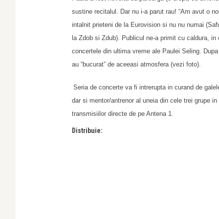
sustine recitalul. Dar nu i-a parut rau! “Am avut o 
intalnit prieteni de la Eurovision si nu nu numai (Sa
la Zdob si Zdub). Publicul ne-a primit cu caldura, i
concertele din ultima vreme ale Paulei Seling. Dup
au “bucurat” de aceeasi atmosfera (vezi foto).
Seria de concerte va fi intrerupta in curand de gal
dar si mentor/antrenor al uneia din cele trei grupe in c
transmisiilor directe de pe Antena 1.
Distribuie: