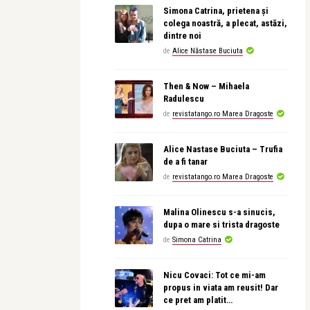
Simona Catrina, prietena și
colega noastră, a plecat, astăzi,
dintre noi
de
Alice Năstase Buciuta
Then & Now – Mihaela
Radulescu
de
revistatango.ro Marea Dragoste
Alice Nastase Buciuta – Trufia
de a fi tanar
de
revistatango.ro Marea Dragoste
Malina Olinescu s-a sinucis,
dupa o mare si trista dragoste
de
Simona Catrina
Nicu Covaci: Tot ce mi-am
propus in viata am reusit! Dar
ce pret am platit…