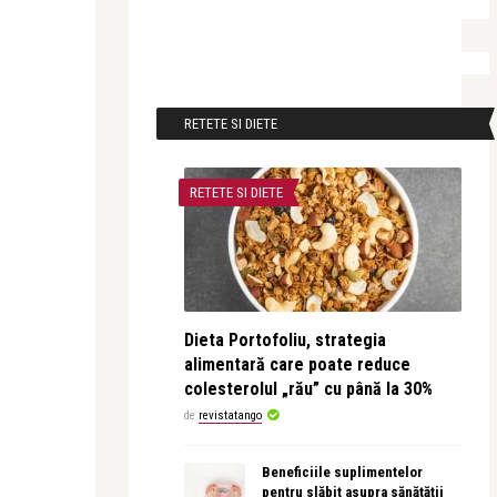
RETETE SI DIETE
RETETE SI DIETE
Dieta Portofoliu, strategia
alimentară care poate reduce
colesterolul „rău” cu până la 30%
de
revistatango
Beneficiile suplimentelor
pentru slăbit asupra sănătății