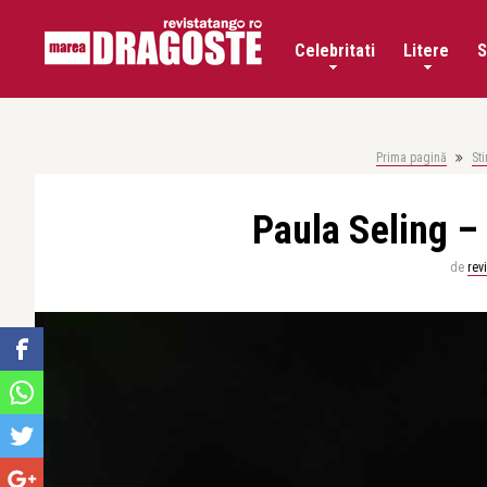
Celebritati
Litere
S
Prima pagină
Sti
Paula Seling –
de
rev