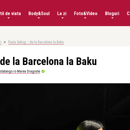
til de viata
Body&Soul
La zi
Foto&Video
Bloguri
C
ri
Paula Seling – de la Barcelona la Baku
 de la Barcelona la Baku
istatango.ro Marea Dragoste