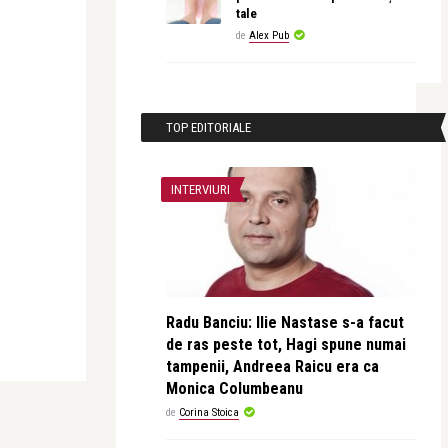
tale
de
Alex Pub
TOP EDITORIALE
INTERVIURI
Radu Banciu: Ilie Nastase s-a facut
de ras peste tot, Hagi spune numai
tampenii, Andreea Raicu era ca
Monica Columbeanu
de
Corina Stoica