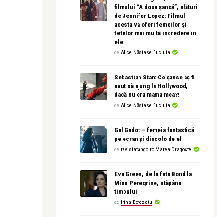
filmului “A doua șansă”, alături
de Jennifer Lopez: Filmul
acesta va oferi femeilor și
fetelor mai multă încredere în
ele
de
Alice Năstase Buciuta
Sebastian Stan: Ce șanse aș fi
avut să ajung la Hollywood,
dacă nu era mama mea?!
de
Alice Năstase Buciuta
Gal Gadot – femeia fantastică
pe ecran și dincolo de el
de
revistatango.ro Marea Dragoste
Eva Green, de la fata Bond la
Miss Peregrine, stăpâna
timpului
de
Irina Botezatu