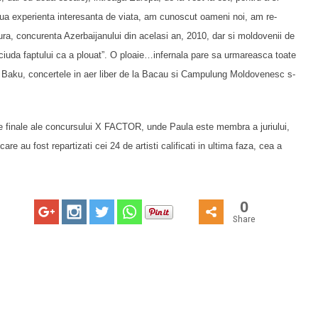
noua experienta interesanta de viata, am cunoscut oameni noi, am re-
fura, concurenta Azerbaijanului din acelasi an, 2010, dar si moldovenii de
n ciuda faptului ca a plouat”. O ploaie…infernala pare sa urmareasca toate
a Baku, concertele in aer liber de la Bacau si Campulung Moldovenesc s-
ele finale ale concursului X FACTOR, unde Paula este membra a juriului,
are au fost repartizati cei 24 de artisti calificati in ultima faza, cea a
0
Share