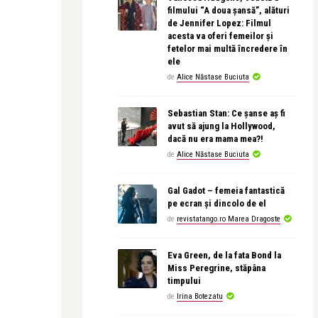
filmului “A doua șansă”, alături
de Jennifer Lopez: Filmul
acesta va oferi femeilor și
fetelor mai multă încredere în
ele
de
Alice Năstase Buciuta
Sebastian Stan: Ce șanse aș fi
avut să ajung la Hollywood,
dacă nu era mama mea?!
de
Alice Năstase Buciuta
Gal Gadot – femeia fantastică
pe ecran și dincolo de el
de
revistatango.ro Marea Dragoste
Eva Green, de la fata Bond la
Miss Peregrine, stăpâna
timpului
de
Irina Botezatu