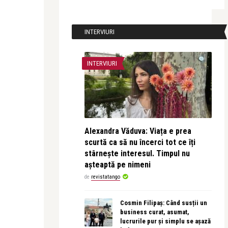
INTERVIURI
INTERVIURI
Alexandra Văduva: Viața e prea
scurtă ca să nu încerci tot ce îți
stârnește interesul. Timpul nu
așteaptă pe nimeni
de
revistatango
Cosmin Filipaș: Când susții un
business curat, asumat,
lucrurile pur și simplu se așază