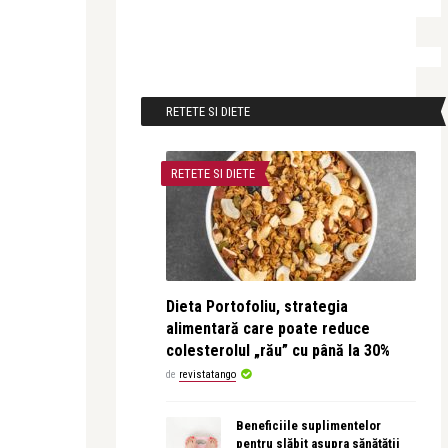
RETETE SI DIETE
RETETE SI DIETE
Dieta Portofoliu, strategia
alimentară care poate reduce
colesterolul „rău” cu până la 30%
de
revistatango
Beneficiile suplimentelor
pentru slăbit asupra sănătății