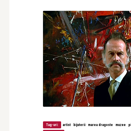
·
·
·
·
Tag-uri:
artist
bijuterii
marea dragoste
muzee
p