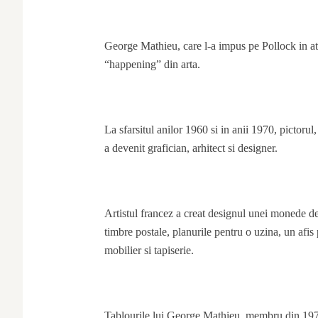
George Mathieu, care l-a impus pe Pollock in ate
“happening” din arta.
La sfarsitul anilor 1960 si in anii 1970, pictor
a devenit grafician, arhitect si designer.
Artistul francez a creat designul unei monede de
timbre postale, planurile pentru o uzina, un afis 
mobilier si tapiserie.
Tablourile lui George Mathieu, membru din 197