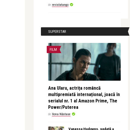
de
revistatango
SUPERSTAR
FILM
Ana Ularu, actrița româncă
multipremiată internațional, joacă în
serialul nr. 1 al Amazon Prime, The
Power/Puterea
de
Ilona Năstase
Vanessa Hudgens, vedetă a