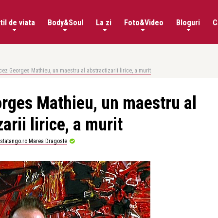
til de viata
Body&Soul
La zi
Foto&Video
Bloguri
C
ncez Georges Mathieu, un maestru al abstractizarii lirice, a murit
orges Mathieu, un maestru al
arii lirice, a murit
istatango.ro Marea Dragoste