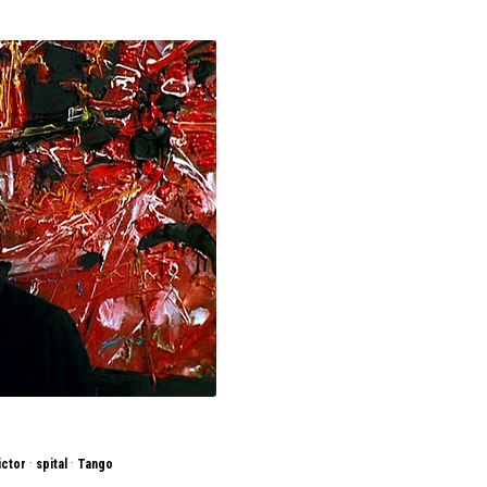
·
·
ictor
spital
Tango