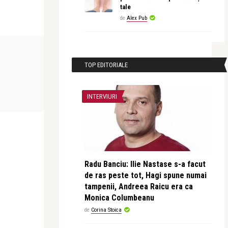
tale
de
Alex Pub
ADVERT
TOP EDITORIALE
Alex Pub
 își pierd
O rochie, o briză, o poveste. Fiecare
INTERVIURI
vară are rochia ...
Radu Banciu: Ilie Nastase s-a facut
de ras peste tot, Hagi spune numai
tampenii, Andreea Raicu era ca
Monica Columbeanu
de
Corina Stoica