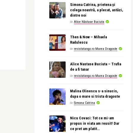
Simona Catrina, prietena și
colega noastră, a plecat, astăzi,
dintre noi
de
Alice Năstase Buciuta
Then & Now – Mihaela
Radulescu
de
revistatango.ro Marea Dragoste
Alice Nastase Buciuta – Trufia
de a fi tanar
de
revistatango.ro Marea Dragoste
Malina Olinescu s-a sinucis,
dupa o mare si trista dragoste
de
Simona Catrina
Nicu Covaci: Tot ce mi-am
propus in viata am reusit! Dar
ce pret am platit…