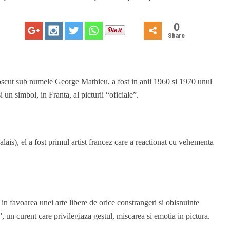
0
Share
cut sub numele George Mathieu, a fost in anii 1960 si 1970 unul
i un simbol, in Franta, al picturii “oficiale”.
is), el a fost primul artist francez care a reactionat cu vehementa
in favoarea unei arte libere de orice constrangeri si obisnuinte
”, un curent care privilegiaza gestul, miscarea si emotia in pictura.