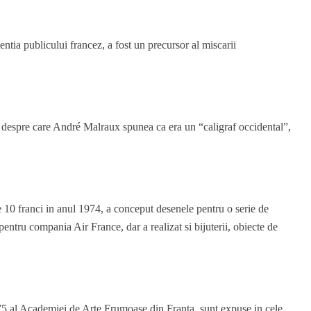
ntia publicului francez, a fost un precursor al miscarii
ul, despre care André Malraux spunea ca era un “caligraf occidental”,
 10 franci in anul 1974, a conceput desenele pentru o serie de
pentru compania Air France, dar a realizat si bijuterii, obiecte de
5 al Academiei de Arte Frumoase din Franta, sunt expuse in cele