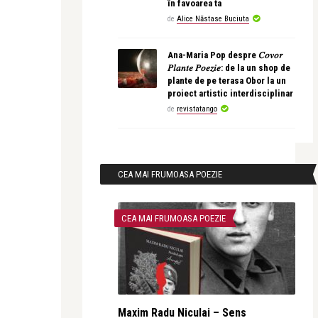
în favoarea ta
de
Alice Năstase Buciuta
Ana-Maria Pop despre 𝐶𝑜𝑣𝑜𝑟
𝑃𝑙𝑎𝑛𝑡𝑒 𝑃𝑜𝑒𝑧𝑖𝑒: de la un shop de
plante de pe terasa Obor la un
proiect artistic interdisciplinar
de
revistatango
CEA MAI FRUMOASA POEZIE
CEA MAI FRUMOASA POEZIE
Maxim Radu Niculai – Sens