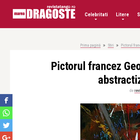
Celebritati
Litere
S
Prima pagină
Stiri
Pictorul fra
Pictorul francez Ge
abstractiz
de
rev