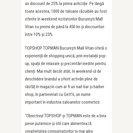
un discount de 25% la prima achiziție. Pe lângă
toate acestea, 1000 de taloane răzuibile au fost
oferite în weekend vizitatorilor București Mall
Vitan cu premii de până la 450 lei și discounturi
între 10% și 25%.
TOPSHOP TOPMAN București Mall Vitan oferă o
experiență de shopping unică, prin instalații pop-
up, spații de relaxare și prezentări inedite pentru
clienți. Mai mult decât atât, în weekend-ul de
deschidere brandul a oferit activări pline de
răsfăț în magazin cum ar fi un nail-bar și barber
shop, în parteneriat cu Gett’s, un nume
important în industria saloanelor cosmetice.
“Obiectivul TOPSHOP și TOPMAN este de a livra
piese puternice și stil care alimentează
creativitatea consumatorilor și mai ales