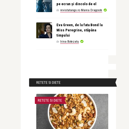
pe ecran și dincolo de el
de
revistatango.ro Marea Dragoste
Eva Green, de la fata Bond la
Miss Peregrine, stăpâna
timpului
de
Irina Botezatu
RETETE SI DIETE
RETETE SI DIETE