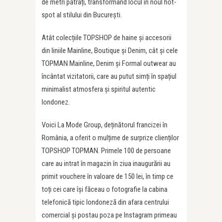
de metri pătrați, transformând locul în noul hot-
spot al stilului din București.
Atât colecțiile TOPSHOP de haine și accesorii
din liniile Mainline, Boutique și Denim, cât și cele
TOPMAN Mainline, Denim și Formal outwear au
încântat vizitatorii, care au putut simți în spațiul
minimalist atmosfera și spiritul autentic
londonez.
Voici La Mode Group, deținătorul francizei în
România, a oferit o mulțime de surprize clienților
TOPSHOP TOPMAN. Primele 100 de persoane
care au intrat în magazin în ziua inaugurării au
primit vouchere în valoare de 150 lei, în timp ce
toți cei care își făceau o fotografie la cabina
telefonică tipic londoneză din afara centrului
comercial și postau poza pe Instagram primeau