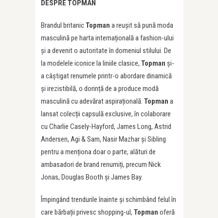
DESPRE TOPMAN
Brandul britanic
Topman
a reușit să pună moda
masculină pe harta internațională a fashion-ului
și a devenit o autoritate în domeniul stilului. De
la modelele iconice la liniile clasice,
Topman
și-
a câștigat renumele printr-o abordare dinamică
și irezistibilă, o dorință de a produce modă
masculină cu adevărat aspirațională.
Topman
a
lansat colecții capsulă exclusive, în colaborare
cu Charlie Casely-Hayford, James Long, Astrid
Andersen, Agi & Sam, Nasir Mazhar și Sibling
pentru a menționa doar o parte, alături de
ambasadori de brand renumiți, precum Nick
Jonas, Douglas Booth și James Bay.
Împingând trendurile înainte și schimbând felul în
care bărbații privesc shopping-ul,
Topman
oferă