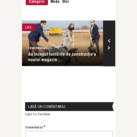
·
Categorii:
Moda
Stiri
LIFE
MODA
revistatango
revistatango
ului
Au început lucrările de construcție a
Un nou magaz
noului magazin ...
Cluj
LASĂ UN COMENTARIU:
Login cu Facebook
*
Comentariu: