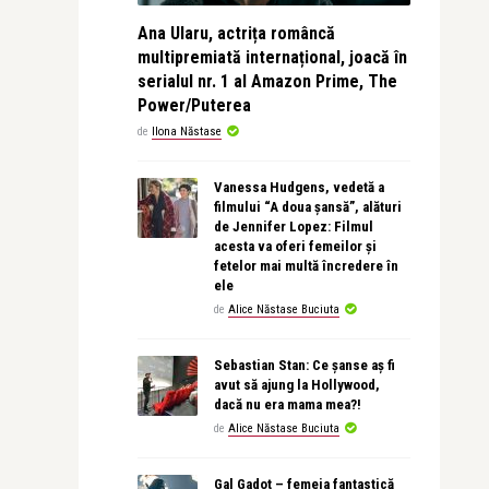
Ana Ularu, actrița româncă
multipremiată internațional, joacă în
serialul nr. 1 al Amazon Prime, The
Power/Puterea
de
Ilona Năstase
Vanessa Hudgens, vedetă a
filmului “A doua șansă”, alături
de Jennifer Lopez: Filmul
acesta va oferi femeilor și
fetelor mai multă încredere în
ele
de
Alice Năstase Buciuta
Sebastian Stan: Ce șanse aș fi
avut să ajung la Hollywood,
dacă nu era mama mea?!
de
Alice Năstase Buciuta
Gal Gadot – femeia fantastică