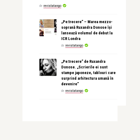
de
revistatango
„Pe:trecere” – Marea mezzo-
soprană Ruxandra Donose își
lansează volumul de debut la
ICR Londra
de
revistatango
„Pe:trecere” de Ruxandra
Donose. „Scrierile ei sunt
stampe japoneze, tablouri care
surprind arhitectura umană în
devenire”
de
revistatango