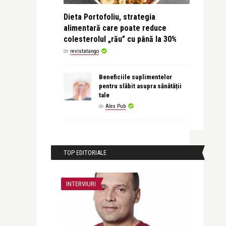
Dieta Portofoliu, strategia
alimentară care poate reduce
colesterolul „rău” cu până la 30%
de
revistatango
Beneficiile suplimentelor
pentru slăbit asupra sănătății
tale
de
Alex Pub
TOP EDITORIALE
INTERVIURI