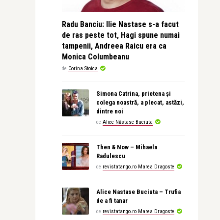
Radu Banciu: Ilie Nastase s-a facut
de ras peste tot, Hagi spune numai
tampenii, Andreea Raicu era ca
Monica Columbeanu
de
Corina Stoica
Simona Catrina, prietena și
colega noastră, a plecat, astăzi,
dintre noi
de
Alice Năstase Buciuta
Then & Now – Mihaela
Radulescu
de
revistatango.ro Marea Dragoste
Alice Nastase Buciuta – Trufia
de a fi tanar
de
revistatango.ro Marea Dragoste