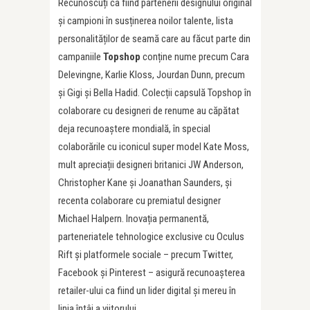
Recunoscuți ca fiind partenerii designului original
și campioni în susținerea noilor talente, lista
personalităților de seamă care au făcut parte din
campaniile
Topshop
conține nume precum Cara
Delevingne, Karlie Kloss, Jourdan Dunn, precum
și Gigi și Bella Hadid. Colecții capsulă Topshop în
colaborare cu designeri de renume au căpătat
deja recunoaștere mondială, în special
colaborările cu iconicul super model Kate Moss,
mult apreciații designeri britanici JW Anderson,
Christopher Kane și Joanathan Saunders, și
recenta colaborare cu premiatul designer
Michael Halpern. Inovația permanentă,
parteneriatele tehnologice exclusive cu Oculus
Rift și platformele sociale – precum Twitter,
Facebook și Pinterest – asigură recunoașterea
retailer-ului ca fiind un lider digital și mereu în
linia întâi a viitorului.