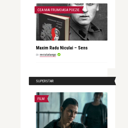
CEA MAI FRUMOASA POEZIE
Maxim Radu Niculai – Sens
de
revistatango
SUPERSTAR
FILM