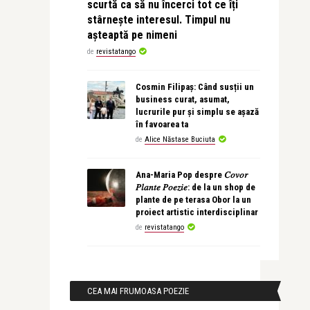
scurtă ca să nu încerci tot ce îți
stârnește interesul. Timpul nu
așteaptă pe nimeni
de
revistatango
Cosmin Filipaș: Când susții un
business curat, asumat,
lucrurile pur și simplu se așază
în favoarea ta
de
Alice Năstase Buciuta
Ana-Maria Pop despre 𝐶𝑜𝑣𝑜𝑟
𝑃𝑙𝑎𝑛𝑡𝑒 𝑃𝑜𝑒𝑧𝑖𝑒: de la un shop de
plante de pe terasa Obor la un
proiect artistic interdisciplinar
de
revistatango
CEA MAI FRUMOASA POEZIE