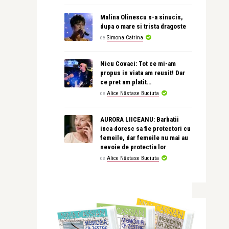
Malina Olinescu s-a sinucis,
dupa o mare si trista dragoste
de
Simona Catrina
Nicu Covaci: Tot ce mi-am
propus in viata am reusit! Dar
ce pret am platit…
de
Alice Năstase Buciuta
AURORA LIICEANU: Barbatii
inca doresc sa fie protectori cu
femeile, dar femeile nu mai au
nevoie de protectia lor
de
Alice Năstase Buciuta