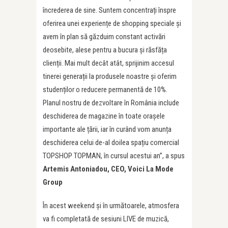
încrederea de sine. Suntem concentrați înspre
oferirea unei experiențe de shopping speciale și
avem în plan să găzduim constant activări
deosebite, alese pentru a bucura și răsfăța
clienții. Mai mult decât atât, sprijinim accesul
tinerei generații la produsele noastre și oferim
studenților o reducere permanentă de 10%.
Planul nostru de dezvoltare în România include
deschiderea de magazine în toate orașele
importante ale țării, iar în curând vom anunța
deschiderea celui de-al doilea spațiu comercial
TOPSHOP TOPMAN, în cursul acestui an”, a spus
Artemis Antoniadou, CEO, Voici La Mode
Group
În acest weekend și în următoarele, atmosfera
va fi completată de sesiuni LIVE de muzică,