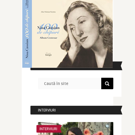
CAUTĂ ÎN SITE
INTERVIURI
INTERVIURI