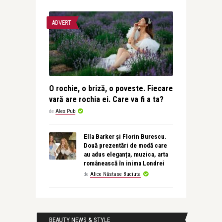
ADVERT
O rochie, o briză, o poveste. Fiecare
vară are rochia ei. Care va fi a ta?
de
Alex Pub
Ella Barker și Florin Burescu.
Două prezentări de modă care
au adus eleganța, muzica, arta
românească în inima Londrei
de
Alice Năstase Buciuta
BEAUTY NEWS & STYLE