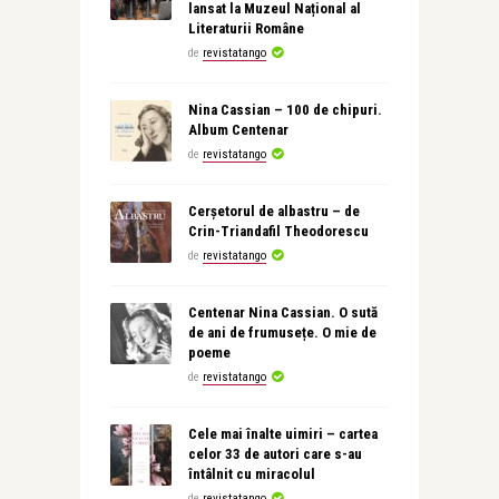
lansat la Muzeul Național al
Literaturii Române
de
revistatango
Nina Cassian – 100 de chipuri.
Album Centenar
de
revistatango
Cerșetorul de albastru – de
Crin-Triandafil Theodorescu
de
revistatango
Centenar Nina Cassian. O sută
de ani de frumusețe. O mie de
poeme
de
revistatango
Cele mai înalte uimiri – cartea
celor 33 de autori care s-au
întâlnit cu miracolul
de
revistatango