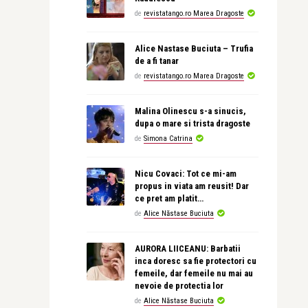
de
revistatango.ro Marea Dragoste
Alice Nastase Buciuta – Trufia
de a fi tanar
de
revistatango.ro Marea Dragoste
Malina Olinescu s-a sinucis,
dupa o mare si trista dragoste
de
Simona Catrina
Nicu Covaci: Tot ce mi-am
propus in viata am reusit! Dar
ce pret am platit…
de
Alice Năstase Buciuta
AURORA LIICEANU: Barbatii
inca doresc sa fie protectori cu
femeile, dar femeile nu mai au
nevoie de protectia lor
de
Alice Năstase Buciuta