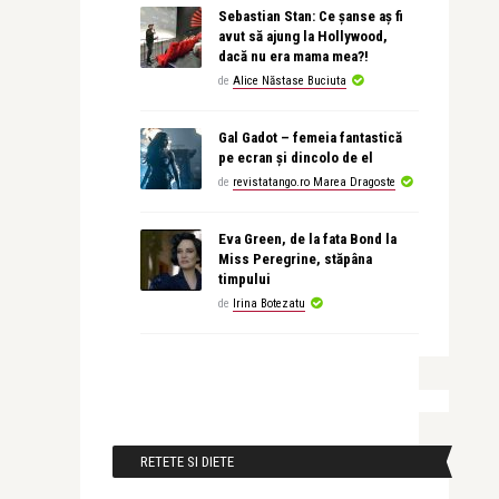
Sebastian Stan: Ce șanse aș fi
avut să ajung la Hollywood,
dacă nu era mama mea?!
de
Alice Năstase Buciuta
Gal Gadot – femeia fantastică
pe ecran și dincolo de el
de
revistatango.ro Marea Dragoste
Eva Green, de la fata Bond la
Miss Peregrine, stăpâna
timpului
de
Irina Botezatu
RETETE SI DIETE