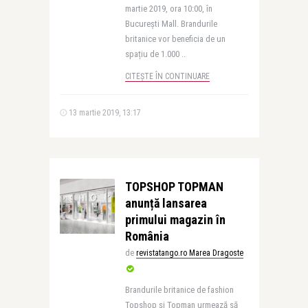
martie 2019, ora 10:00, în
București Mall. Brandurile
britanice vor beneficia de un
spațiu de 1.000 ..
CITEȘTE ÎN CONTINUARE
13 martie 2019, 13:17
TOPSHOP TOPMAN
anunță lansarea
primului magazin în
România
de
revistatango.ro Marea Dragoste
Brandurile britanice de fashion
Topshop și Topman urmează să