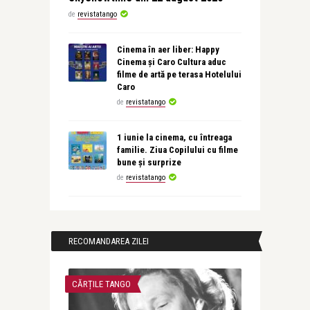
de
revistatango
Cinema în aer liber: Happy
Cinema și Caro Cultura aduc
filme de artă pe terasa Hotelului
Caro
de
revistatango
1 iunie la cinema, cu întreaga
familie. Ziua Copilului cu filme
bune și surprize
de
revistatango
RECOMANDAREA ZILEI
CĂRȚILE TANGO