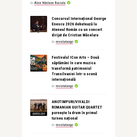
de
Alice Năstase Buciuta
Concursul Internațional George
Enescu 2026 debutează la
Ateneul Român cu un concert
dirijat de Cristian Măcelaru
de
revistatango
Festivalul ICon Arts – Două
săptămâni în care muzica
transformă patrimoniul
Transilvaniei într-o scenă
internațională
de
revistatango
ANOTIMPURI/VIVALDI
ROMANIAN GUITAR QUARTET
pornește la drum în primul
turneu național
de
revistatango