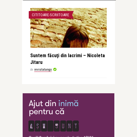
CITITOARE-SCRIITOARE
Suntem făcuţi din lacrimi – Nicoleta
Jitaru
de
revistatango