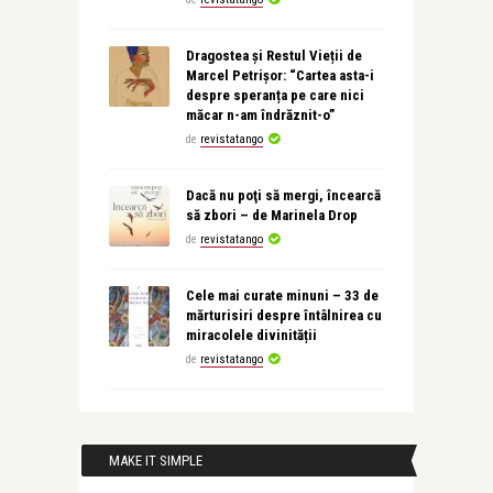
Dragostea și Restul Vieții de
Marcel Petrișor: “Cartea asta-i
despre speranța pe care nici
măcar n-am îndrăznit-o”
de
revistatango
Dacă nu poţi să mergi, încearcă
să zbori – de Marinela Drop
de
revistatango
Cele mai curate minuni – 33 de
mărturisiri despre întâlnirea cu
miracolele divinității
de
revistatango
MAKE IT SIMPLE