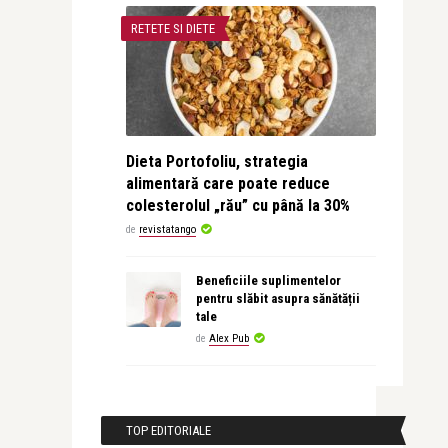
RETETE SI DIETE
Dieta Portofoliu, strategia
alimentară care poate reduce
colesterolul „rău” cu până la 30%
de
revistatango
Beneficiile suplimentelor
pentru slăbit asupra sănătății
tale
de
Alex Pub
TOP EDITORIALE