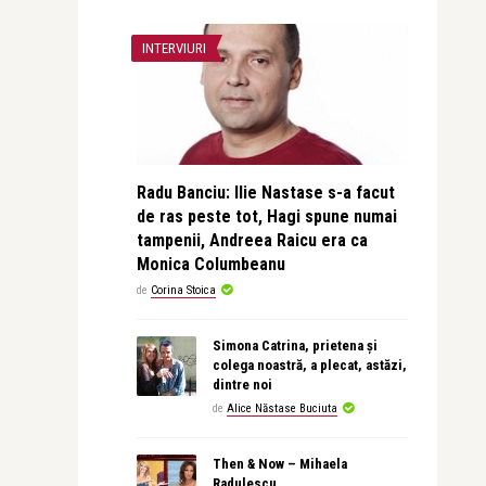
INTERVIURI
Radu Banciu: Ilie Nastase s-a facut
de ras peste tot, Hagi spune numai
tampenii, Andreea Raicu era ca
Monica Columbeanu
de
Corina Stoica
Simona Catrina, prietena și
colega noastră, a plecat, astăzi,
dintre noi
de
Alice Năstase Buciuta
Then & Now – Mihaela
Radulescu