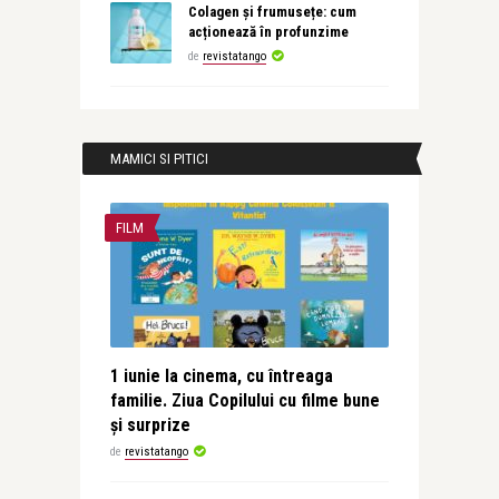
Colagen și frumusețe: cum
acționează în profunzime
de
revistatango
MAMICI SI PITICI
FILM
1 iunie la cinema, cu întreaga
familie. Ziua Copilului cu filme bune
și surprize
de
revistatango