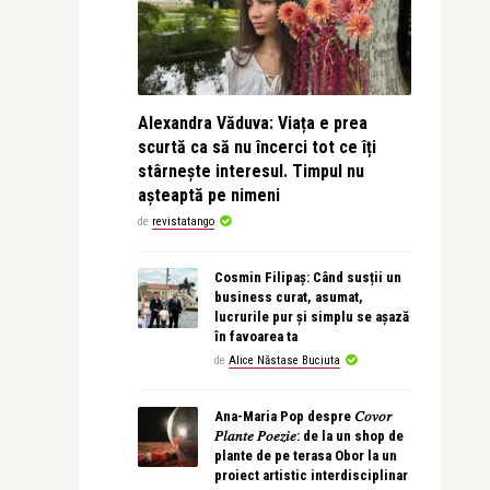
Alexandra Văduva: Viața e prea
scurtă ca să nu încerci tot ce îți
stârnește interesul. Timpul nu
așteaptă pe nimeni
de
revistatango
Cosmin Filipaș: Când susții un
business curat, asumat,
lucrurile pur și simplu se așază
în favoarea ta
de
Alice Năstase Buciuta
Ana-Maria Pop despre 𝐶𝑜𝑣𝑜𝑟
𝑃𝑙𝑎𝑛𝑡𝑒 𝑃𝑜𝑒𝑧𝑖𝑒: de la un shop de
plante de pe terasa Obor la un
proiect artistic interdisciplinar