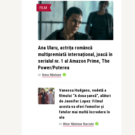
FILM
Ana Ularu, actrița româncă
multipremiată internațional, joacă în
serialul nr. 1 al Amazon Prime, The
Power/Puterea
de
Ilona Năstase
Vanessa Hudgens, vedetă a
filmului “A doua șansă”, alături
de Jennifer Lopez: Filmul
acesta va oferi femeilor și
fetelor mai multă încredere în
ele
de
Alice Năstase Buciuta