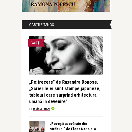
CĂRȚILE TANGO
CĂRȚI
„Pe:trecere” de Ruxandra Donose.
„Scrierile ei sunt stampe japoneze,
tablouri care surprind arhitectura
umană în devenire”
de
revistatango
„Povești adevărate din
străbuni” de Elena Nane s-a