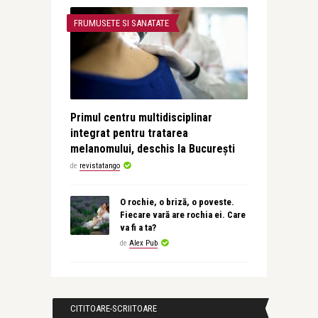
FRUMUSETE SI SANATATE
Primul centru multidisciplinar
integrat pentru tratarea
melanomului, deschis la București
de
revistatango
O rochie, o briză, o poveste.
Fiecare vară are rochia ei. Care
va fi a ta?
de
Alex Pub
CITITOARE-SCRIITOARE