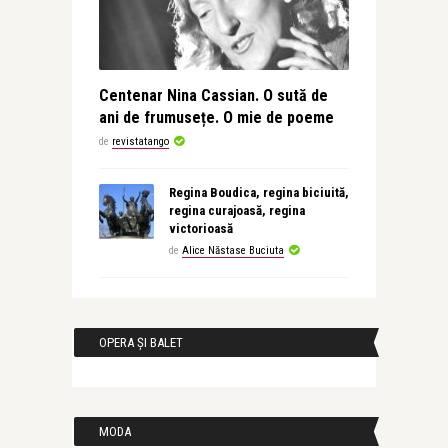
Centenar Nina Cassian. O sută de
ani de frumusețe. O mie de poeme
de
revistatango
Regina Boudica, regina biciuită,
regina curajoasă, regina
victorioasă
de
Alice Năstase Buciuta
OPERA ȘI BALET
MODA