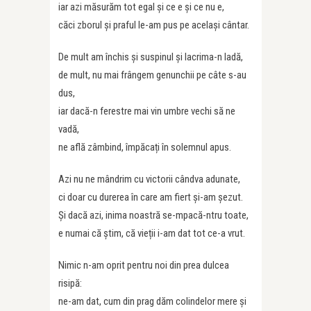
iar azi măsurăm tot egal și ce e și ce nu e,
căci zborul și praful le-am pus pe același cântar.
De mult am închis și suspinul și lacrima-n ladă,
de mult, nu mai frângem genunchii pe câte s-au
dus,
iar dacă-n ferestre mai vin umbre vechi să ne
vadă,
ne află zâmbind, împăcați în solemnul apus.
Azi nu ne mândrim cu victorii cândva adunate,
ci doar cu durerea în care am fiert și-am șezut.
Și dacă azi, inima noastră se-mpacă-ntru toate,
e numai că știm, că vieții i-am dat tot ce-a vrut.
Nimic n-am oprit pentru noi din prea dulcea
risipă:
ne-am dat, cum din prag dăm colindelor mere și