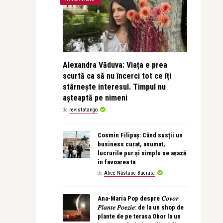
Alexandra Văduva: Viața e prea
scurtă ca să nu încerci tot ce îți
stârnește interesul. Timpul nu
așteaptă pe nimeni
de
revistatango
Cosmin Filipaș: Când susții un
business curat, asumat,
lucrurile pur și simplu se așază
în favoarea ta
de
Alice Năstase Buciuta
Ana-Maria Pop despre 𝐶𝑜𝑣𝑜𝑟
𝑃𝑙𝑎𝑛𝑡𝑒 𝑃𝑜𝑒𝑧𝑖𝑒: de la un shop de
plante de pe terasa Obor la un