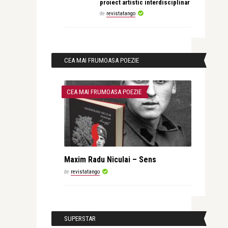
proiect artistic interdisciplinar
de
revistatango
CEA MAI FRUMOASA POEZIE
CEA MAI FRUMOASA POEZIE
Maxim Radu Niculai – Sens
de
revistatango
SUPERSTAR