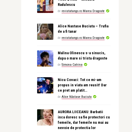
Radulescu
de
revistatango.ro Marea Dragoste
Alice Nastase Buciuta – Trufia
de a fi tanar
de
revistatango.ro Marea Dragoste
Malina Olinescu s-a sinucis,
dupa o mare si trista dragoste
de
Simona Catrina
Nicu Covaci: Tot ce mi-am
propus in viata am reusit! Dar
ce pret am platit…
de
Alice Năstase Buciuta
AURORA LIICEANU: Barbatii
inca doresc sa fie protectori cu
femeile, dar femeile nu mai au
nevoie de protectia lor