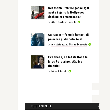
Sebastian Stan: Ce șanse aș fi
avut să ajung la Hollywood,
dacă nu era mama mea?!
de
Alice Năstase Buciuta
Gal Gadot – femeia fantastică
pe ecran și dincolo de el
de
revistatango.ro Marea Dragoste
Eva Green, de la fata Bond la
Miss Peregrine, stăpâna
timpului
de
Irina Botezatu
RETETE SI DIETE