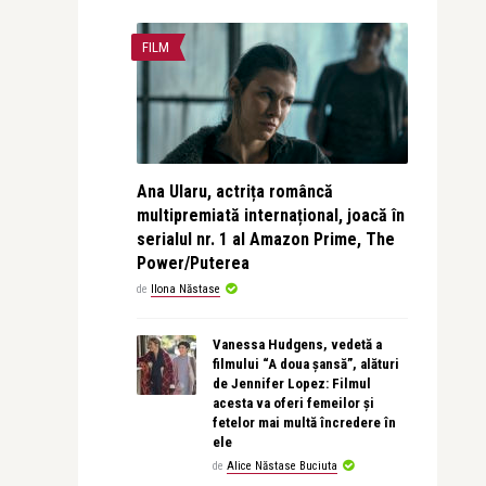
FILM
Ana Ularu, actrița româncă
multipremiată internațional, joacă în
serialul nr. 1 al Amazon Prime, The
Power/Puterea
de
Ilona Năstase
Vanessa Hudgens, vedetă a
filmului “A doua șansă”, alături
de Jennifer Lopez: Filmul
acesta va oferi femeilor și
fetelor mai multă încredere în
ele
de
Alice Năstase Buciuta