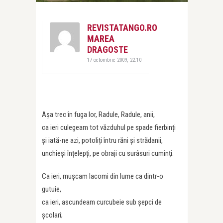
REVISTATANGO.RO
MAREA
DRAGOSTE
17 octombrie 2009, 22:10
Așa trec în fuga lor, Radule, Radule, anii,
ca ieri culegeam tot văzduhul pe spade fierbinți
și iată-ne azi, potoliți întru răni și strădanii,
unchieși înțelepți, pe obraji cu surâsuri cuminți.
Ca ieri, mușcam lacomi din lume ca dintr-o
gutuie,
ca ieri, ascundeam curcubeie sub șepci de
școlari;