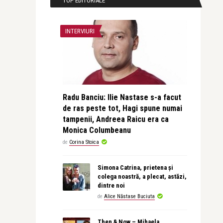
TOP EDITORIALE
INTERVIURI
Radu Banciu: Ilie Nastase s-a facut
de ras peste tot, Hagi spune numai
tampenii, Andreea Raicu era ca
Monica Columbeanu
de
Corina Stoica
Simona Catrina, prietena și
colega noastră, a plecat, astăzi,
dintre noi
de
Alice Năstase Buciuta
Then & Now – Mihaela