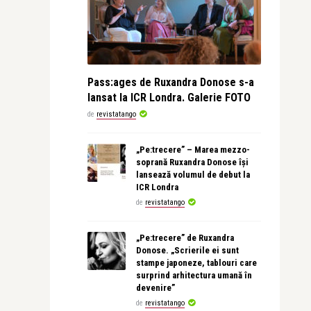
Pass:ages de Ruxandra Donose s-a
lansat la ICR Londra. Galerie FOTO
de
revistatango
„Pe:trecere” – Marea mezzo-
soprană Ruxandra Donose își
lansează volumul de debut la
ICR Londra
de
revistatango
„Pe:trecere” de Ruxandra
Donose. „Scrierile ei sunt
stampe japoneze, tablouri care
surprind arhitectura umană în
devenire”
de
revistatango