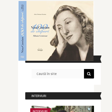
CAUTĂ ÎN SITE
INTERVIURI
INTERVIURI