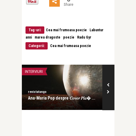
Share
·
Tag-uri:
Cea mai frumoasa poezie
Labuntur
·
·
·
anni
marea dragoste
poezie
Radu Gyr
Categorii:
Cea mai frumoasa poezie
INTERVIURI
CEA MAI FRUMOA
revistatango
revistatango
Ana-Maria Pop despre 𝐶𝑜𝑣𝑜𝑟 𝑃𝑙𝑎� ...
Magda Isanos
că-i prim� ..