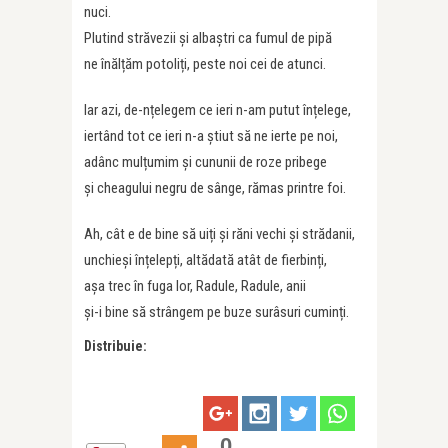
nuci.
Plutind străvezii și albaștri ca fumul de pipă
ne înălțăm potoliți, peste noi cei de atunci.
Iar azi, de-nțelegem ce ieri n-am putut înțelege,
iertând tot ce ieri n-a știut să ne ierte pe noi,
adânc mulțumim și cununii de roze pribege
și cheagului negru de sânge, rămas printre foi.
Ah, cât e de bine să uiți și răni vechi și strădanii,
unchieși înțelepți, altădată atât de fierbinți,
așa trec în fuga lor, Radule, Radule, anii
și-i bine să strângem pe buze surâsuri cuminți.
Distribuie:
0