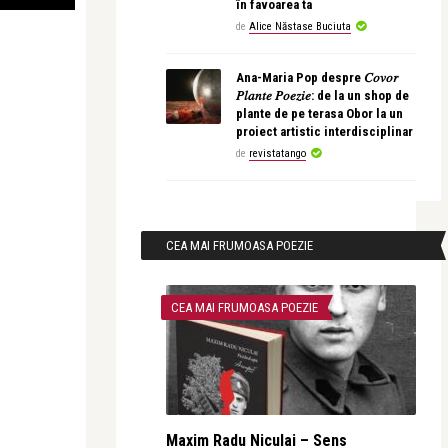
în favoarea ta
de
Alice Năstase Buciuta
Ana-Maria Pop despre 𝐶𝑜𝑣𝑜𝑟
𝑃𝑙𝑎𝑛𝑡𝑒 𝑃𝑜𝑒𝑧𝑖𝑒: de la un shop de
plante de pe terasa Obor la un
proiect artistic interdisciplinar
de
revistatango
CEA MAI FRUMOASA POEZIE
CEA MAI FRUMOASA POEZIE
Maxim Radu Niculai – Sens