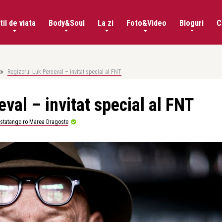
til de viata
Body&Soul
La zi
Foto&Video
Bloguri
C
Regizorul Luk Perceval – invitat special al FNT
val – invitat special al FNT
istatango.ro Marea Dragoste