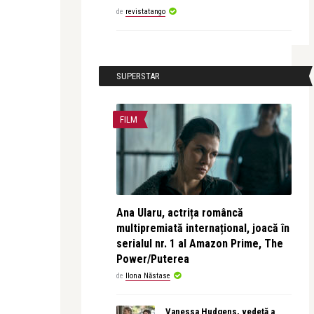
de
revistatango
SUPERSTAR
FILM
Ana Ularu, actrița româncă
multipremiată internațional, joacă în
serialul nr. 1 al Amazon Prime, The
Power/Puterea
de
Ilona Năstase
Vanessa Hudgens, vedetă a