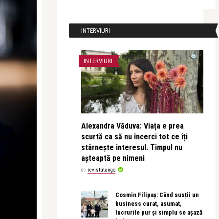
INTERVIURI
INTERVIURI
Alexandra Văduva: Viața e prea
scurtă ca să nu încerci tot ce îți
stârnește interesul. Timpul nu
așteaptă pe nimeni
de
revistatango
Cosmin Filipaș: Când susții un
business curat, asumat,
lucrurile pur și simplu se așază