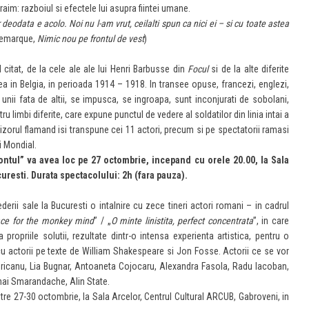
raim: razboiul si efectele lui asupra fiintei umane.
 deodata e acolo. Noi nu l-am vrut, ceilalti spun ca nici ei – si cu toate astea
Remarque,
Nimic nou pe frontul de vest
)
itat, de la cele ale ale lui Henri Barbusse din
Focul
si de la alte diferite
ea in Belgia, in perioada 1914 – 1918. In transee opuse, francezi, englezi,
unii fata de altii, se impusca, se ingroapa, sunt inconjurati de sobolani,
 limbi diferite, care expune punctul de vedere al soldatilor din linia intai a
gizorul flamand isi transpune cei 11 actori, precum si pe spectatorii ramasi
i Mondial.
ntul” va avea loc pe 27 octombrie, incepand cu orele 20.00, la Sala
curesti. Durata spectacolului: 2h (fara pauza).
rii sale la Bucuresti o intalnire cu zece tineri actori romani – in cadrul
ce for the monkey mind
” / „
O minte linistita, perfect concentrata
”, in care
ropriile solutii, rezultate dintr-o intensa experienta artistica, pentru o
cu actorii pe texte de William Shakespeare si Jon Fosse. Actorii ce se vor
sericanu, Lia Bugnar, Antoaneta Cojocaru, Alexandra Fasola, Radu Iacoban,
hai Smarandache, Alin State.
tre 27-30 octombrie, la Sala Arcelor, Centrul Cultural ARCUB, Gabroveni, in