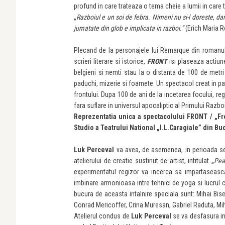
profund in care trateaza o tema cheie a lumii in care t
„
Razboiul e un soi de febra. Nimeni nu si-l doreste, dar
jumatate din glob e implicata in razboi.”
(Erich Maria 
Plecand de la personajele lui Remarque din romanul c
scrieri literare si istorice,
FRONT
isi plaseaza actiun
belgieni si nemti stau la o distanta de 100 de metri 
paduchi, mizerie si foamete. Un spectacol creat in patru
frontului. Dupa 100 de ani de la incetarea focului, re
fara suflare in universul apocaliptic al Primului Razbo
Reprezentatia unica a spectacolului FRONT / „Fro
Studio a Teatrului National „I.L.Caragiale” din Bu
Luk Perceval
va avea, de asemenea, in perioada sede
atelierului de creatie sustinut de artist, intitulat „
Pea
experimentatul regizor va incerca sa impartaseasca p
imbinare armonioasa intre tehnici de yoga si lucrul 
bucura de aceasta intalnire speciala sunt: Mihai Bi
Conrad Mericoffer, Crina Muresan, Gabriel Raduta, Mi
Atelierul condus de
Luk Perceval
se va desfasura in