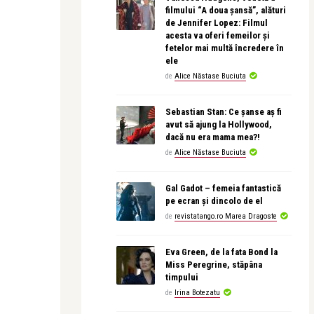
filmului “A doua șansă”, alături
de Jennifer Lopez: Filmul
acesta va oferi femeilor și
fetelor mai multă încredere în
ele
de
Alice Năstase Buciuta
Sebastian Stan: Ce șanse aș fi
avut să ajung la Hollywood,
dacă nu era mama mea?!
de
Alice Năstase Buciuta
Gal Gadot – femeia fantastică
pe ecran și dincolo de el
de
revistatango.ro Marea Dragoste
Eva Green, de la fata Bond la
Miss Peregrine, stăpâna
timpului
de
Irina Botezatu