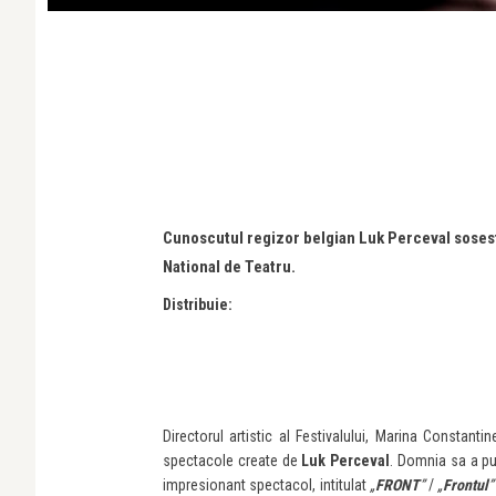
Cunoscutul regizor belgian Luk Perceval soseste 
National de Teatru.
Distribuie:
Directorul artistic al Festivalului, Marina Constanti
spectacole create de
Luk Perceval
. Domnia sa a pu
impresionant spectacol, intitulat
„
FRONT
”
/
„
Frontul