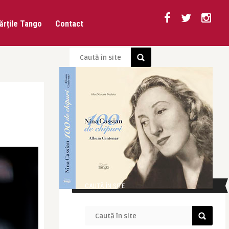
ărțile Tango
Contact
CAUTĂ ÎN SITE