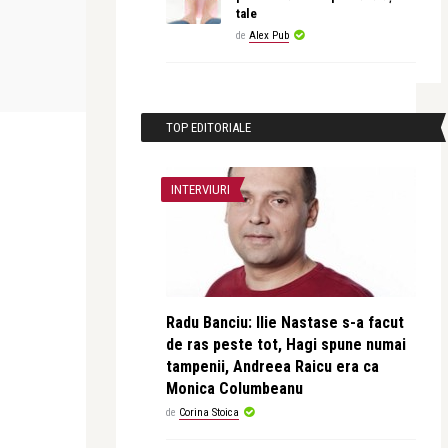
tale
de
Alex Pub
revistatango
în
În cadrul Festivalului Național de
Teatru, s-a lansat ...
TOP EDITORIALE
INTERVIURI
Radu Banciu: Ilie Nastase s-a facut
de ras peste tot, Hagi spune numai
tampenii, Andreea Raicu era ca
Monica Columbeanu
de
Corina Stoica