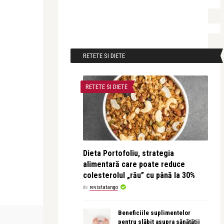
RETETE SI DIETE
RETETE SI DIETE
Dieta Portofoliu, strategia
alimentară care poate reduce
colesterolul „rău” cu până la 30%
de
revistatango
Beneficiile suplimentelor
LIFE
pentru slăbit asupra sănătății