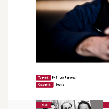
·
Tag-uri:
FNT
Luk Perceval
Categorii:
Teatru
STIRI
TE