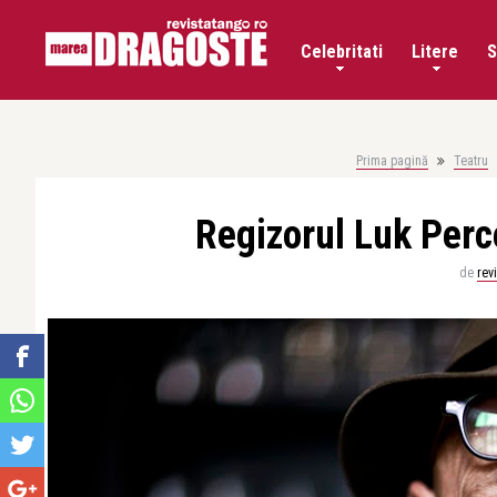
Celebritati
Litere
S
Prima pagină
Teatru
Regizorul Luk Perce
de
rev