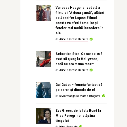
Vanessa Hudgens, vedetă a
filmului “A doua șansă”, alături
de Jennifer Lopez: Filmul
acesta va oferi femeilor și
fetelor mai multă încredere în
ele
de
Alice Năstase Buciuta
Sebastian Stan: Ce șanse aș fi
avut să ajung la Hollywood,
dacă nu era mama mea?!
de
Alice Năstase Buciuta
Gal Gadot – femeia fantastică
pe ecran și dincolo de el
de
revistatango.ro Marea Dragoste
Eva Green, de la fata Bond la
Miss Peregrine, stăpâna
timpului
de
Irina Botezatu