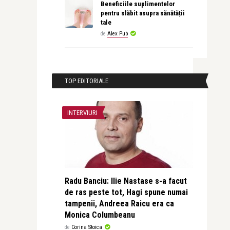
Beneficiile suplimentelor
pentru slăbit asupra sănătății
tale
de
Alex Pub
TOP EDITORIALE
INTERVIURI
Radu Banciu: Ilie Nastase s-a facut
de ras peste tot, Hagi spune numai
tampenii, Andreea Raicu era ca
Monica Columbeanu
de
Corina Stoica