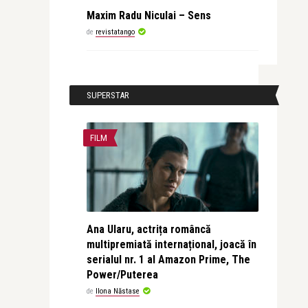
Maxim Radu Niculai – Sens
de
revistatango
SUPERSTAR
FILM
Ana Ularu, actrița româncă
multipremiată internațional, joacă în
serialul nr. 1 al Amazon Prime, The
Power/Puterea
de
Ilona Năstase