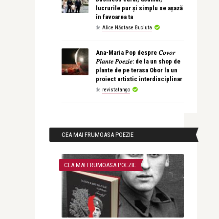
lucrurile pur și simplu se așază
în favoarea ta
de
Alice Năstase Buciuta
Ana-Maria Pop despre 𝐶𝑜𝑣𝑜𝑟
𝑃𝑙𝑎𝑛𝑡𝑒 𝑃𝑜𝑒𝑧𝑖𝑒: de la un shop de
plante de pe terasa Obor la un
proiect artistic interdisciplinar
de
revistatango
CEA MAI FRUMOASA POEZIE
CEA MAI FRUMOASA POEZIE