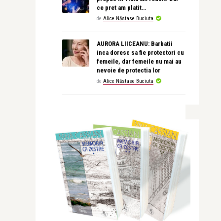
ce pret am platit…
de
Alice Năstase Buciuta
AURORA LIICEANU: Barbatii
inca doresc sa fie protectori cu
femeile, dar femeile nu mai au
nevoie de protectia lor
de
Alice Năstase Buciuta