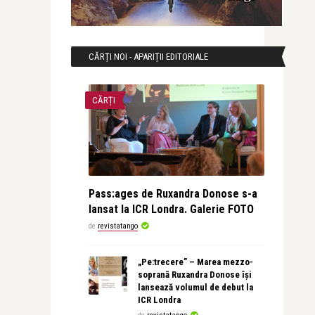
CĂRȚI NOI - APARIȚII EDITORIALE
CĂRȚI
Pass:ages de Ruxandra Donose s-a
lansat la ICR Londra. Galerie FOTO
de
revistatango
„Pe:trecere” – Marea mezzo-
soprană Ruxandra Donose își
lansează volumul de debut la
ICR Londra