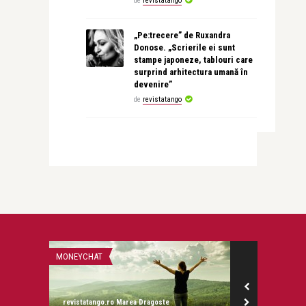
de
revistatango
„Pe:trecere” de Ruxandra
Donose. „Scrierile ei sunt
stampe japoneze, tablouri care
surprind arhitectura umană în
devenire”
de
revistatango
MONEYCHAT
STIRI
revistatango.ro Marea Dragoste
revistatango.ro