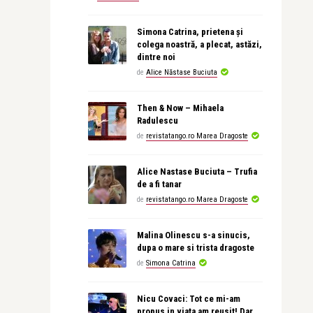
Simona Catrina, prietena și
colega noastră, a plecat, astăzi,
dintre noi
de
Alice Năstase Buciuta
Then & Now – Mihaela
Radulescu
de
revistatango.ro Marea Dragoste
Alice Nastase Buciuta – Trufia
de a fi tanar
de
revistatango.ro Marea Dragoste
Malina Olinescu s-a sinucis,
dupa o mare si trista dragoste
de
Simona Catrina
Nicu Covaci: Tot ce mi-am
propus in viata am reusit! Dar