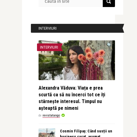
INTERVIURI
INTERVIURI
Alexandra Văduva: Viața e prea
scurtă ca să nu încerci tot ce îți
stârnește interesul. Timpul nu
așteaptă pe nimeni
de
revistatango
Cosmin Filipaș: Când susții un
business curat, asumat,