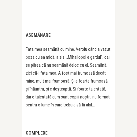
ASEMĂNARE
Fata mea seamănă cu mine. Veroiu când a văzut
poza cu ea mică, a zis: „Mihailopol e gardul”, că i
se părea că nu seamănă deloc cu el. Seamănă,
zici că-i fata mea. A fost mai frumoasă decât
mine, mult mai frumoasă. Și e foarte frumoasă
și înăuntru, și e deșteaptă. Și foarte talentată,
dar e talentată cum sunt copiii noștri, nu formați
pentru o lume în care trebuie să fii abil…
COMPLEXE