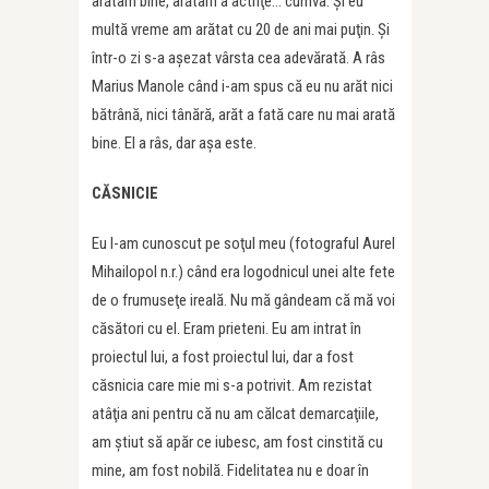
arătam bine, arătam a actriţe… cumva. Și eu
multă vreme am arătat cu 20 de ani mai puţin. Şi
într-o zi s-a aşezat vârsta cea adevărată. A râs
Marius Manole când i-am spus că eu nu arăt nici
bătrână, nici tânără, arăt a fată care nu mai arată
bine. El a râs, dar aşa este.
CĂSNICIE
Eu l-am cunoscut pe soţul meu (fotograful Aurel
Mihailopol n.r.) când era logodnicul unei alte fete
de o frumuseţe ireală. Nu mă gândeam că mă voi
căsători cu el. Eram prieteni. Eu am intrat în
proiectul lui, a fost proiectul lui, dar a fost
căsnicia care mie mi s-a potrivit. Am rezistat
atâţia ani pentru că nu am călcat demarcaţiile,
am ştiut să apăr ce iubesc, am fost cinstită cu
mine, am fost nobilă. Fidelitatea nu e doar în