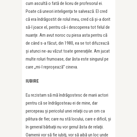
cum ascultă o fată de liceu de profesorul ei.
Poate că uneori inteligenţa te salvează. El cred
că era îndrăgostit de rolul meu, cred că şi-a dorit
să-l joace el, pentru că-i descoperea tot felul de
nuanţe. Am avut noroc cu piesa asta pentru că
de când s-a făcut, din 1980, ea se tot difuzează
şi atunci ne-au văzut toate generaţiile. Am jucat
multe roluri frumoase, dar ăsta este singurul pe
care „mi-l reproşează” cineva.
IUBIRE
Eu rezistam să mă îndrăgostesc de marii actori
pentru că se îndrăgosteau ei de mine, dar
percepeau şi pericolul unei relaţii cu un om ca
pilitura de fier, care nu stă locului, care e dificil, şi
în general bărbaţii nu vor genul ăsta de relaţii.
Oamenii vor să fie iubiţi, vor să aibă un loc unde