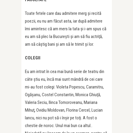
Toate fetele care dau admitere merg şi recită
poezii, eu nu am făcut asta, iar după admitere
îmi amintesc că am mers la tata şi i-am spus că
eu am să plec la Bucureşti şi am să fiu actriţă,
am să câştig bani şi am să le trimit și lor.
COLEGII
Eu am intrat în cea mai bună serie de teatru din
câte ştiu eu, încă mai sunt mândră de cei care
mi-au fost colegi: Violeta Popescu, Caramitru,
Ogăşanu, Costel Constantin, Monica Ghiuţă,
Valeria Seciu, Ilinca Tomoroveanu, Mariana
Mihuţ, Ovidiu Moldovan, Florina Cercel, Lucian
Iancu, nici nu pot să-i înşir pe toţi. A fost o
chestie de noroc. Unul mai bun ca altul..