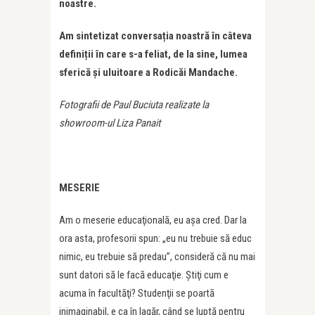
noastre.
Am sintetizat conversația noastră în câteva
definiții în care s-a feliat, de la sine, lumea
sferică și uluitoare a Rodicăi Mandache.
Fotografii de Paul Buciuta realizate la
showroom-ul Liza Panait
MESERIE
Am o meserie educaţională, eu aşa cred. Dar la
ora asta, profesorii spun: „eu nu trebuie să educ
nimic, eu trebuie să predau”, consideră că nu mai
sunt datori să le facă educaţie. Ştiţi cum e
acuma în facultăţi? Studenţii se poartă
inimaginabil, e ca în lagăr, când se luptă pentru