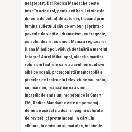
neașteptat. Dar Rodica Mandache poate
intra în orice rol, pentru că harul ei vine de
dincolo de definițiile actoriei, trecând prin
lumina sufletului său de om bun și printr-o
poveste de viață cu dramatism, cu tragedie,
cu splendoare, cu umor. Mamă a regizoarei
Diana Mihailopol, văduvă de tânără a marelui
fotograf Aurel Mihailopol, aleasă a marilor
roluri din teatrele care au avut norocul s-o
aibă pe scenă, protagonistă memorabilă a
pieselor de teatru din televiziune sau radio,
iar, mai nou, realizatoarea a unor
incredibile emisiuni radiofonice la Smart
FM, Rodica Mandache este un personaj
demn de așezat nu doar în pagini colorate
de revistă, ci pretutindeni, în cărți, în
albume, în emisiuni și, mai ales, în inimile