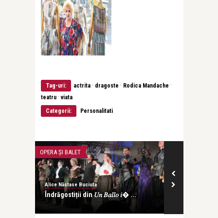
·
·
·
Tag-uri:
actrita
dragoste
Rodica Mandache
·
teatru
viata
Categorii:
Personalitati
OPERA ȘI BALET
TEATRU
Alice Năstase Buciuta
Alice Năstase B
at într-
Îndrăgostiții din 𝑈𝑛 𝐵𝑎𝑙𝑙𝑜 𝑖� ...
Teatrul româ
„Emigranții” –