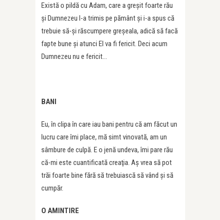
Există o pildă cu Adam, care a greşit foarte rău
şi Dumnezeu l-a trimis pe pământ şi i-a spus că
trebuie să-şi răscumpere greşeala, adică să facă
fapte bune şi atunci El va fi fericit. Deci acum
Dumnezeu nu e fericit…
BANI
Eu, în clipa în care iau bani pentru că am făcut un
lucru care îmi place, mă simt vinovată, am un
sâmbure de culpă. E o jenă undeva, îmi pare rău
că-mi este cuantificată creaţia. Aş vrea să pot
trăi foarte bine fără să trebuiască să vând şi să
cumpăr.
O AMINTIRE