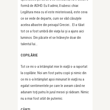
formă de ADHD. Eu îl admir, îl iubesc chiar.
Legătura mea cu el este misterioasă, este ceva
ce se vede de departe, cum se văd căsuţele
acelea albastre din peisajul Greciei… El a tăiat
tot ce a fost umbră din viaţa lui şi a ajuns aici
luminos. Din păcate el se hrăneşte doar din
talentul lui…
COPILĂRIE
Tot ce mi s-a întâmplat mie în viaţă s-a raportat
la copilărie. Noi am fost patru copii şi nimic din
ce mi s-a întâmplat apoi minunat în viaţă nu a
egalat sentimentele pe care le aveam când ne
adunam toţi patru în jurul mesei şi râdeam. Nimic
nu a mai fost atât de puternic.
CĂRŢI