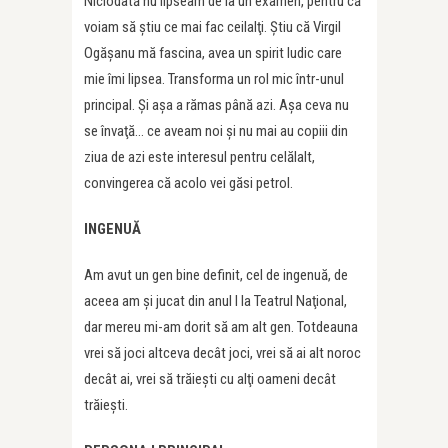
Niciodată nu lipseam de la un examen, pentru că
voiam să ştiu ce mai fac ceilalţi. Ştiu că Virgil
Ogăşanu mă fascina, avea un spirit ludic care
mie îmi lipsea. Transforma un rol mic într-unul
principal. Şi aşa a rămas până azi. Aşa ceva nu
se învaţă… ce aveam noi şi nu mai au copiii din
ziua de azi este interesul pentru celălalt,
convingerea că acolo vei găsi petrol.
INGENUĂ
Am avut un gen bine definit, cel de ingenuă, de
aceea am şi jucat din anul I la Teatrul Naţional,
dar mereu mi-am dorit să am alt gen. Totdeauna
vrei să joci altceva decât joci, vrei să ai alt noroc
decât ai, vrei să trăieşti cu alţi oameni decât
trăieşti.