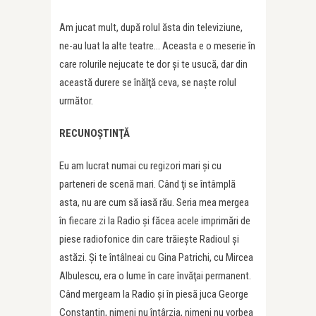
Am jucat mult, după rolul ăsta din televiziune,
ne-au luat la alte teatre… Aceasta e o meserie în
care rolurile nejucate te dor şi te usucă, dar din
această durere se înălţă ceva, se naște rolul
următor.
RECUNOŞTINŢĂ
Eu am lucrat numai cu regizori mari şi cu
parteneri de scenă mari. Când ţi se întâmplă
asta, nu are cum să iasă rău. Seria mea mergea
în fiecare zi la Radio şi făcea acele imprimări de
piese radiofonice din care trăieşte Radioul şi
astăzi. Şi te întâlneai cu Gina Patrichi, cu Mircea
Albulescu, era o lume în care învăţai permanent.
Când mergeam la Radio şi în piesă juca George
Constantin, nimeni nu întârzia, nimeni nu vorbea