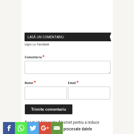
LASĂ UN COMENTARIU:
Login cu Facebook
*
Comentariu:
*
*
Nume:
Email:
Acest sit folosește Akismet pentru a reduce
spamul.
Află cum sunt procesate datele