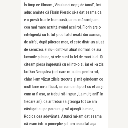
În timp ce filmam „Visul unei nopţi de iarnă”, îmi
aduc aminte că Florin Piersic şi-a dat seama că
e o piesă foarte frumoasă, iar eu mă simţeam
cea mai mare actriţă având acel rol. Florin are o
inteligenţă cu totul şi cu totul iesită din comun,
de altfel, după părerea mea, el este dintr-un aluat
de semizeu, el nu-i dintr-un aluat normal, de aia
lucrurile şi bune, şi rele sunt la fel de mari la el. Şi
citeam piesa împreună cu el într-o zi, iar el i-a zis
lui Dan Necşulea (cel care m-a ales pentru rol,
chiar l-am văzut zilele trecute şi mă gândeam ce
mult bine mi-a făcut, iar eu nu mă port cu el ca şi
cum ar fi aşa, ar trebui să-i spun „La mulţi ani!” în
fiecare an), că ar trebui să şteargă tot ce am
câştigat eu pe parcurs şi să ajungă la mine,
Rodica cea adevărată. Atunci mi-am dat seama
că eram într-o primejdie şi l-am ascultat aşa