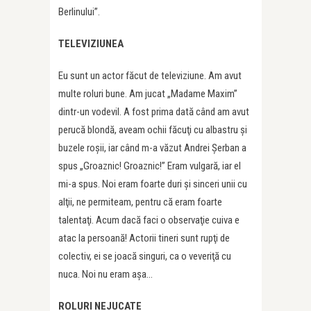
Berlinului”.
TELEVIZIUNEA
Eu sunt un actor făcut de televiziune. Am avut
multe roluri bune. Am jucat „Madame Maxim”
dintr-un vodevil. A fost prima dată când am avut
perucă blondă, aveam ochii făcuţi cu albastru şi
buzele roşii, iar când m-a văzut Andrei Şerban a
spus „Groaznic! Groaznic!” Eram vulgară, iar el
mi-a spus. Noi eram foarte duri şi sinceri unii cu
alţii, ne permiteam, pentru că eram foarte
talentaţi. Acum dacă faci o observaţie cuiva e
atac la persoană! Actorii tineri sunt rupţi de
colectiv, ei se joacă singuri, ca o veveriţă cu
nuca. Noi nu eram aşa…
ROLURI NEJUCATE