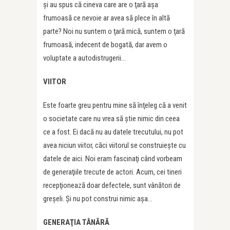
şi au spus că cineva care are o ţară aşa
frumoasă ce nevoie ar avea să plece în altă
parte? Noi nu suntem o ţară mică, suntem o ţară
frumoasă, indecent de bogată, dar avem o
voluptate a autodistrugerii…
VIITOR
Este foarte greu pentru mine să înţeleg că a venit
o societate care nu vrea să ştie nimic din ceea
ce a fost. Ei dacă nu au datele trecutului, nu pot
avea niciun viitor, căci viitorul se construieşte cu
datele de aici. Noi eram fascinaţi când vorbeam
de generaţiile trecute de actori. Acum, cei tineri
recepţionează doar defectele, sunt vânători de
greşeli. Şi nu pot construi nimic aşa…
GENERAŢIA TÂNĂRĂ