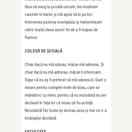
lăsa să merg la şcoală oricum, îmi înveleam
caietele în hârtie şi mă ajuta să le pictez.
Intervenea puterea exemplului şi transmiteam
către toată clasa acest fel de a fi hulpav de
frumos.
COLEGII DE ŞCOALĂ
Chiar dacă nu mă iubeau, măcar mă admirau. Şi
chiar dacă nu mă admirau, măcar îi interesam.
Sigur că eu aş fi preferat să mă iubească. Sunt o
mirare pentru colegele mele de liceu, care se
mândresc cu mine, pentru că eu niciodată nu am
declarat în fața lor că vreau să fiu actriţă.
Niciodată! Ele toate îşi doreau asta și mie mi s-a
întâmplat deodată.
FACULTATE