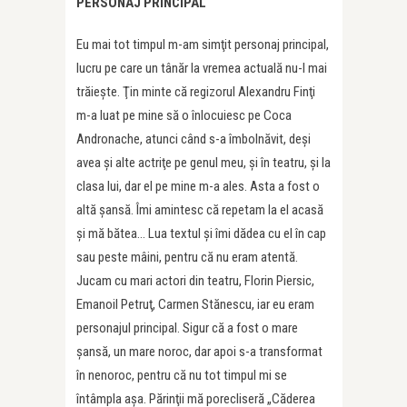
PERSONAJ PRINCIPAL
Eu mai tot timpul m-am simţit personaj principal,
lucru pe care un tânăr la vremea actuală nu-l mai
trăieşte. Ţin minte că regizorul Alexandru Finţi
m-a luat pe mine să o înlocuiesc pe Coca
Andronache, atunci când s-a îmbolnăvit, deşi
avea şi alte actriţe pe genul meu, şi în teatru, şi la
clasa lui, dar el pe mine m-a ales. Asta a fost o
altă şansă. Îmi amintesc că repetam la el acasă
și mă bătea… Lua textul şi îmi dădea cu el în cap
sau peste mâini, pentru că nu eram atentă.
Jucam cu mari actori din teatru, Florin Piersic,
Emanoil Petruţ, Carmen Stănescu, iar eu eram
personajul principal. Sigur că a fost o mare
şansă, un mare noroc, dar apoi s-a transformat
în nenoroc, pentru că nu tot timpul mi se
întâmpla aşa. Părinţii mă porecliseră „Căderea