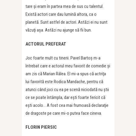
tare şi eram în partea mea de sus cu talentul.
Există actori care dau lumină altora, ca o
planetă. Sunt astfel de actori. Astăzi ei nu sunt
văzuţi aşa. Astăzi nu ajunge să fii bun.
ACTORUL PREFERAT
Joc foarte mult cu tinerii. Pavel Bartoş m-a
întrebat care e actorul meu favorit de comedie și
am zis că Marian Râlea. El mi-a spus că actriţa
lui favorită este Rodica Mandache, pentru că
atunci când joci cu ea pe scenă niciodată nu ştii
ce se poate întâmpla, dar eşti foarte fericit că
eşti acolo… A fost cea mai frumoasă declaraţie
de dragoste pe care mi-o putea face cineva.
FLORIN PIERSIC