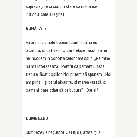
supravieţuire şi sunt în stare să mănânce
individul care a leşinat.
BUNĂTATE
Eu cred că binele trebuie făcut chiar și cu
picătura, oricât de mic, dar trebuie făcut, să nu
ne înscriem în cohorta celor care spun: „Pe mine
nu mă interesează”. Pentru că pământul ăsta
trebuie lăsat copiilor. Noi putem să spunem: „Noi
am prins… şi cerul albastru, şi marea curată, şi
oamenii care ştiau să se bucure”… Dar ei?
DUMNEZEU
Dumnezeu e negustor. Cât îţi dă, atâta îţi ia.