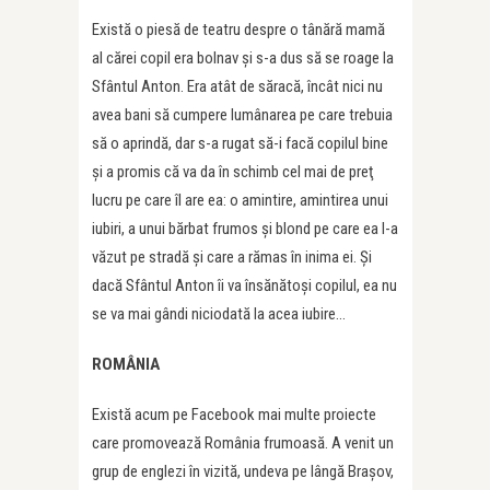
Există o piesă de teatru despre o tânără mamă
al cărei copil era bolnav şi s-a dus să se roage la
Sfântul Anton. Era atât de săracă, încât nici nu
avea bani să cumpere lumânarea pe care trebuia
să o aprindă, dar s-a rugat să-i facă copilul bine
şi a promis că va da în schimb cel mai de preţ
lucru pe care îl are ea: o amintire, amintirea unui
iubiri, a unui bărbat frumos şi blond pe care ea l-a
văzut pe stradă şi care a rămas în inima ei. Şi
dacă Sfântul Anton îi va însănătoşi copilul, ea nu
se va mai gândi niciodată la acea iubire…
ROMÂNIA
Există acum pe Facebook mai multe proiecte
care promovează România frumoasă. A venit un
grup de englezi în vizită, undeva pe lângă Braşov,