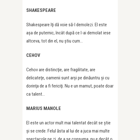
SHAKESPEARE
Shakespeare îţi dă voie să-l demolezi. El este
aşa de puternic, încât după ce l-ai demolat iese
altceva, tot din el, nu ştiu cum…
CEHOV
Cehov are distincţie, are fragilitate, are
delicateţe, oamenii sunt arşi pe dinăuntru şi cu
dorinţa de a fi fericiţi. Nu e un mamut, poate doar
ca talent…
MARIUS MANOLE
El este un actor mult mai talentat decât se ştie
şi se crede. Felul ăsta al lui de a juca mai multe
spectacole pe zi, de a se consuma, nu e decât o