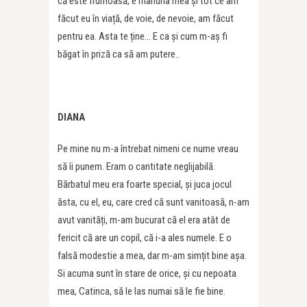
că este frumoasă, e mândria mea și tot ce am
făcut eu în viață, de voie, de nevoie, am făcut
pentru ea. Asta te ține… E ca și cum m-aș fi
băgat în priză ca să am putere..
DIANA
Pe mine nu m-a întrebat nimeni ce nume vreau
să îi punem. Eram o cantitate neglijabilă.
Bărbatul meu era foarte special, și juca jocul
ăsta, cu el, eu, care cred că sunt vanitoasă, n-am
avut vanități, m-am bucurat că el era atât de
fericit că are un copil, că i-a ales numele. E o
falsă modestie a mea, dar m-am simțit bine așa.
Si acuma sunt în stare de orice, și cu nepoata
mea, Catinca, să le las numai să le fie bine.