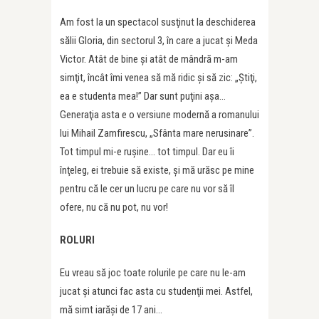
Am fost la un spectacol susţinut la deschiderea
sălii Gloria, din sectorul 3, în care a jucat şi Meda
Victor. Atât de bine şi atât de mândră m-am
simţit, încât îmi venea să mă ridic şi să zic: „Ştiţi,
ea e studenta mea!” Dar sunt puţini aşa…
Generaţia asta e o versiune modernă a romanului
lui Mihail Zamfirescu, „Sfânta mare nerusinare”.
Tot timpul mi-e ruşine… tot timpul. Dar eu îi
înţeleg, ei trebuie să existe, şi mă urăsc pe mine
pentru că le cer un lucru pe care nu vor să îl
ofere, nu că nu pot, nu vor!
ROLURI
Eu vreau să joc toate rolurile pe care nu le-am
jucat şi atunci fac asta cu studenţii mei. Astfel,
mă simt iarăși de 17 ani…