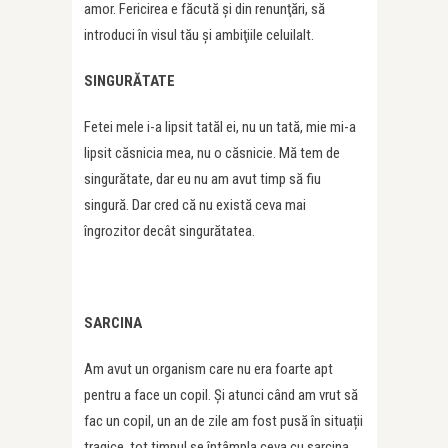
amor. Fericirea e făcută şi din renunţări, să
introduci în visul tău şi ambiţiile celuilalt.
SINGURĂTATE
Fetei mele i-a lipsit tatăl ei, nu un tată, mie mi-a
lipsit căsnicia mea, nu o căsnicie. Mă tem de
singurătate, dar eu nu am avut timp să fiu
singură. Dar cred că nu există ceva mai
îngrozitor decât singurătatea.
SARCINA
Am avut un organism care nu era foarte apt
pentru a face un copil. Și atunci când am vrut să
fac un copil, un an de zile am fost pusă în situații
tragice, tot timpul se întâmpla ceva cu sarcina,