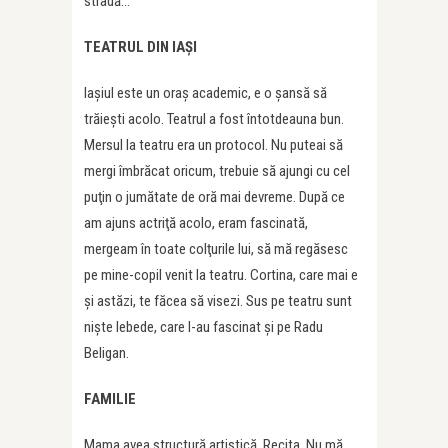
stradă…
TEATRUL DIN
IAŞI
Iaşiul este un oraş academic, e o şansă să
trăieşti acolo. Teatrul a fost întotdeauna bun.
Mersul la teatru era un protocol. Nu puteai să
mergi îmbrăcat oricum, trebuie să ajungi cu cel
puţin o jumătate de oră mai devreme. După ce
am ajuns actriţă acolo, eram fascinată,
mergeam în toate colţurile lui, să mă regăsesc
pe mine-copil venit la teatru. Cortina, care mai e
şi astăzi, te făcea să visezi. Sus pe teatru sunt
nişte lebede, care l-au fascinat şi pe Radu
Beligan.
FAMILIE
Mama avea structură artistică. Recita. Nu mă