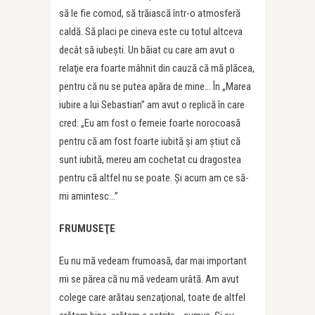
să le fie comod, să trăiască într-o atmosferă
caldă. Să placi pe cineva este cu totul altceva
decât să iubeşti. Un băiat cu care am avut o
relaţie era foarte mâhnit din cauză că mă plăcea,
pentru că nu se putea apăra de mine… În „Marea
iubire a lui Sebastian” am avut o replică în care
cred: „Eu am fost o femeie foarte norocoasă
pentru că am fost foarte iubită şi am ştiut că
sunt iubită, mereu am cochetat cu dragostea
pentru că altfel nu se poate. Şi acum am ce să-
mi amintesc…”
FRUMUSEŢE
Eu nu mă vedeam frumoasă, dar mai important
mi se părea că nu mă vedeam urâtă. Am avut
colege care arătau senzaţional, toate de altfel