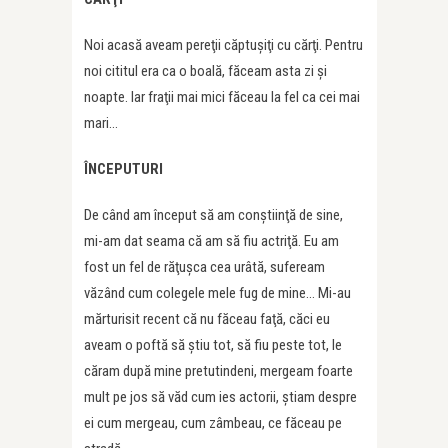
Noi acasă aveam pereţii căptuşiţi cu cărţi. Pentru
noi cititul era ca o boală, făceam asta zi şi
noapte. Iar fraţii mai mici făceau la fel ca cei mai
mari…
ÎNCEPUTURI
De când am început să am conştiinţă de sine,
mi-am dat seama că am să fiu actriţă. Eu am
fost un fel de răţuşca cea urâtă, sufeream
văzând cum colegele mele fug de mine… Mi-au
mărturisit recent că nu făceau faţă, căci eu
aveam o poftă să ştiu tot, să fiu peste tot, le
căram după mine pretutindeni, mergeam foarte
mult pe jos să văd cum ies actorii, ştiam despre
ei cum mergeau, cum zâmbeau, ce făceau pe